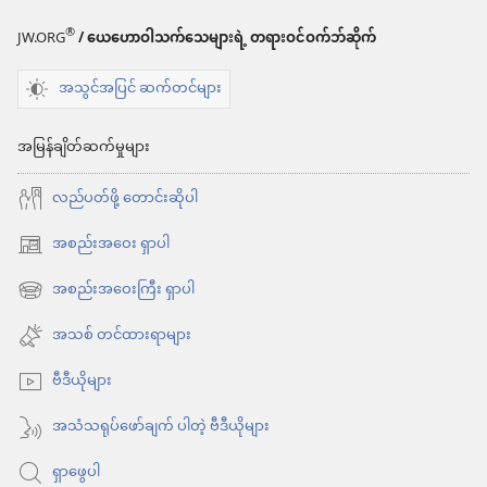
များ
စရာ
®
JW.ORG
/ ယေဟောဝါသက်သေများရဲ့ တရားဝင်ဝက်ဘ်ဆိုက်
အလှူ
များ
အသွင်အပြင် ဆက်တင်များ
ငွေ
အလှူ
တွေ
ငွေ
အမြန်ချိတ်ဆက်မှုများ
ကို
တွေ
လည်ပတ်ဖို့ တောင်းဆိုပါ
အသုံးပြု
ကို
ပုံ
အသုံးပြု
အစည်းအဝေး ရှာပါ
(window
ပုံ
အသစ်
အစည်းအဝေးကြီး ရှာပါ
(window
ဖွ
အသစ်
အသစ် တင်ထားရာများ
င့်
ဖွ
နေ
ဗီဒီယိုများ
င့်
ပါ
နေ
အသံသရုပ်ဖော်ချက် ပါတဲ့ ဗီဒီယိုများ
တယ်)
ပါ
ရှာဖွေပါ
တယ်)