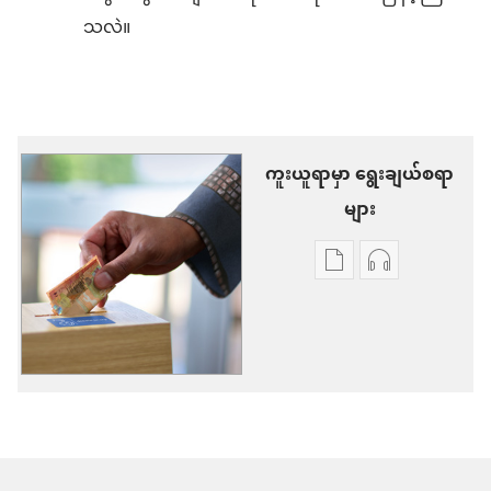
သလဲ။
ကူးယူရာမှာ ရွေးချယ်စရာ
များ
စာပေ
အသံ
ကူး
ဖိုင်
ယူ
ကူး
ရာ
ယူ
မှာ
ရာ
ရွေးချယ်
မှာ
စရာ
ရွေးချယ်