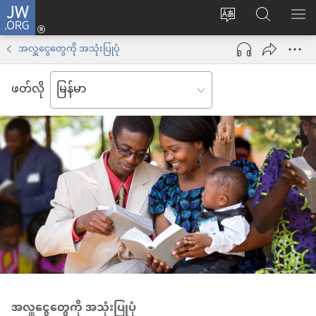
JW.ORG
Log
ဝ
JW.ORG
စာရ
in
က်
ရှာ
အလှူငွေတွေကို အသုံးပြုပုံ
(window
ဘ်
ပါ
အသစ်
ဖတ်လို
ဆိုက်
ဖွ
ဘာသာစကား
င့်
ကို
နေ
ပြောင်း
ပါ
ပါ
တယ်)
အလှူငွေတွေကို အသုံးပြုပုံ