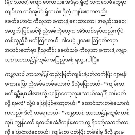
(မိုင် ၁,၀၀၀) ကျော် ဝေးတယ်။ အဲဒီမှာ ရှိတဲ့ သက်သေခံတွေမှာ
ကျမ်းစာ တစ်အုပ်ပဲ ရှိတယ်။ ရှိတဲ့ ကျမ်းစာကလည်း
ခေတ်ဟောင်း ကီလူဘာ စကားနဲ့ ရေးထားတာ။ အစည်းအဝေး
အတွက် ပြင်ဆင်ဖို့ ညီအစ်ကိုတွေက အဲဒီတစ်အုပ်တည်းကိုပဲ
တစ်လှည့်စီ ဖတ်ကြရတယ်။ ဒါပေမဲ့ ၂၀၁၈၊ ဩဂုတ်လမှာ
အသင်းတော်မှာ ရှိသူတိုင်း ခေတ်သစ် ကီလူဘာ စကားနဲ့
ကမ္ဘာ
သစ် ဘာသာပြန်ကျမ်း
အပြည့်အစုံ ရသွားပါပြီ။
ကမ္ဘာသစ် ဘာသာပြန်
တည်းဖြတ်ကျမ်းနဲ့ပတ်သက်ပြီး ဂျာမန်
စကားပြော ညီအစ်မတစ်ယောက် ဒီလိုပြောတယ်– “ကျမ်းစာ
ဖတ်
ရဦးမှာပါလား
လို့ မပြောတော့ဘူး။ ‘ဘယ်အချိန် ထပ်ဖတ်
လို့ ရမလဲ’ လို့ပဲ ပြောဖြစ်တော့တယ်။” ထောင်သားတစ်ယောက်
ကလည်း ဒီလို စာရေးတယ်– “
ကမ္ဘာသစ် ဘာသာပြန်ကျမ်း
တစ်
အုပ် ကျွန်တော် ရတယ်။ အဲဒီကျမ်းစာက ကျွန်တော့်အသက်တာ
ကို ပြောင်းလဲစေတယ်။ ကျမ်းစာ ဖတ်ပြီး တစ်ခါမှ ဒီလို နားမ