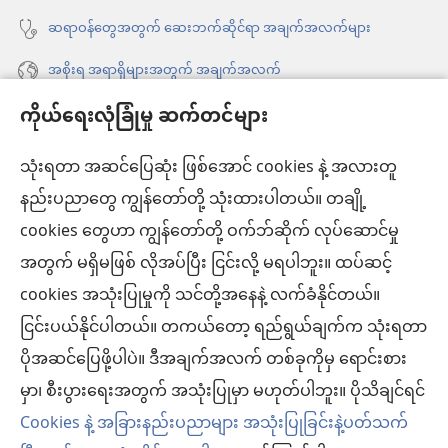
ဆရာဝန်တွေအတွက် ဆေးဘက်ဆိုင်ရာ အချက်အလက်များ
အစိုးရ အရာရှိများအတွက် အချက်အလက်
ကိုယ်ရေးလုံခြုံမှု ဆက်တင်များ
အကူအညီ
သုံးရတာ အဆင်ပြေဆုံး ဖြစ်အောင် cookies နဲ့ အလားတူ
အလှူငွေ
(window
နည်းပညာတွေ ကျွန်တော်တို့ သုံးထားပါတယ်။ တချို့
အသစ်
ကင်းမျှော်စင် အွန်လိုင်းစာကြည့်တိုက်™
cookies တွေဟာ ကျွန်တော်တို့ ဝက်ဘ်ဆိုက် လုပ်ဆောင်မှု
ဖွ
(window
င့်
အတွက် မရှိမဖြစ် လိုအပ်ပြီး ငြင်းလို့ မရပါဘူး။ ထပ်ဆင့်
အသစ်
®
JW Hub
နေ
(window
ဖွ
cookies အသုံးပြုမှုကို သင်တို့အနေနဲ့ လက်ခံနိုင်တယ်။
ပါ
အသစ်
င့်
ငြင်းပယ်နိုင်ပါတယ်။ တကယ်တော့ ရည်ရွယ်ချက်က သုံးရတာ
®
JW Library
တယ်)
ဖွ
နေ
ပိုအဆင်ပြေဖို့ပါပဲ။ ဒီအချက်အလက် တစ်ခုကိုမှ ရောင်းစား
င့်
ပါ
ကင်းမျှော်စင် စာကြည့်တိုက်
မှာ၊ စီးပွားရေးအတွက် အသုံးပြုမှာ မဟုတ်ပါဘူး။ ပိုသိချင်ရင်
နေ
တယ်)
ပါ
Cookies နဲ့ အခြားနည်းပညာများ အသုံးပြုခြင်းနဲ့ပတ်သက်
တယ်)