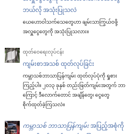
ဘယ်လို အသုံးပြုသလဲ
ယေဟောဝါသက်သေတွေဟာ ချမ်းသာကြွယ်ဝဖို့
အလှူငွေတွေကို အသုံးပြုသလား။
ထုတ်ဝေရေးလုပ်ငန်း
ကျမ်းစာအသစ် ထုတ်လုပ်ခြင်း
ကမ္ဘာသစ်ဘာသာပြန်ကျမ်း ထုတ်လုပ်ပုံကို ရှုစား
ကြည့်ပါ။ ၂၀၁၃ ခုနှစ် တည်းဖြတ်ကျမ်းအတွက် ဘာ
ကြောင့် ဒီလောက်တောင် အချိန်တွေ၊ ငွေတွေ
စိုက်ထုတ်ခဲ့ကြသလဲ။
ကမ္ဘာသစ် ဘာသာပြန်ကျမ်း
အပြည့်အစုံကို