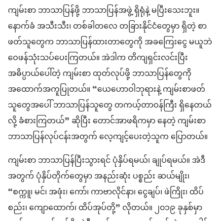
ကျမ်းစာ ဘာသာပြန်ဖို့ ဘာသာပြန်အဖွဲ့ ရှိရုံနဲ့ မပြီးသေးဘူး။
နောက်ခံ အသီးသီး၊ တစ်ခါတလေ တခြားနိုင်ငံတွေမှာ ရှိတဲ့ စာ
ဖတ်သူတွေက ဘာသာပြန်ထားတာတွေကို အခကြေးငွေ မယူဘဲ
ဝေဖန်သုံးသပ်ပေးကြတယ်။ အဲဒါက တိကျရှင်းလင်းပြီး
အဓိပ္ပာယ်ပေါ်တဲ့ ကျမ်းစာ ထုတ်လုပ်ဖို့ ဘာသာပြန်တွေကို
အထောက်အကူပြုတယ်။ “ယေဟောဝါဘုရားနဲ့ ကျမ်းစာဖတ်
သူတွေအပေါ် ဘာသာပြန်သူတွေ တကယ့်တာဝန်ကြီး ရှိနေတယ်
လို့ ခံစားကြတယ်” ဆိုပြီး တောင်အာဖရိကမှာ နေတဲ့ ကျမ်းစာ
ဘာသာပြန်လုပ်ငန်းအတွက် လေ့ကျင့်ပေးတဲ့သူက ပြောတယ်။
ကျမ်းစာ ဘာသာပြန်ပြီးသွားရင် ပုံနှိပ်ရမယ်၊ ချုပ်ရမယ်။ အဲဒီ
အတွက် ပုံနှိပ်တိုက်တွေမှာ အနည်းဆုံး ပစ္စည်း ဆယ်မျိုး၊
“စက္ကူ၊ မင်၊ အဖုံး၊ ကော်၊ ကာဗာလိုင်နာ၊ ငွေချပ်၊ ဖဲကြိုး၊ ထိပ်
စည်း၊ ကျောထောက်၊ ထိပ်အုပ်တို့” လိုတယ်။ ၂၀၁၉ ခုနှစ်မှာ