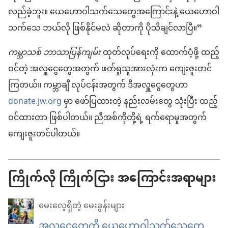
လည်ခဲ့ဘူး။ ယေဟောဝါသက်သေတွေအကြောင်းနဲ့ ယေဟောဝါ
သက်သေ ဘယ်လို ဖြစ်နိုင်မလဲ ဆိုတာကို ပိုသိချင်လာပြီ။”
ကမ္ဘာသစ် ဘာသာပြန်ကျမ်း
ထုတ်လုပ်ရေးကို ထောက်ပံ့ဖို့ ထည့်
ဝင်တဲ့ အလှူငွေတွေအတွက် ဖတ်ရှုသူအားလုံးက ကျေးဇူးတင်
ကြတယ်။ ကမ္ဘာချီ လုပ်ငန်းအတွက် ဒီအလှူငွေတွေဟာ
donate.jw.org
မှာ ဖော်ပြထားတဲ့ နည်းလမ်းတွေ သုံးပြီး ထည့်
ဝင်ထားတာ ဖြစ်ပါတယ်။ ညီအစ်ကိုတို့ရဲ့ ရက်ရောမှုအတွက်
ကျေးဇူးတင်ပါတယ်။
ကြိုက်လို ကြိုက်ငြား အကြောင်းအရာများ
မေးလေ့ရှိတဲ့ မေးခွန်းများ
အလှူငွေတွေကို ယေဟောဝါသက်သေတွေ