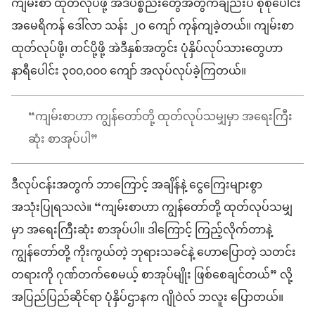
ကျမ်းစာ ထုတ်လုပ်ဖို့ အဲဒီပစ္စည်းတွေအတွက်ချည်းပဲ စုစုပေါင်း
အမေရိကန် ဒေါ်လာ သန်း ၂၀ ကျော် ကုန်ကျခဲ့တယ်။ ကျမ်းစာ
ထုတ်လုပ်ဖို့၊ တင်ပို့ဖို့ အဲဒီနှစ်အတွင်း ပုံနှိပ်လုပ်သားတွေဟာ
နာရီပေါင်း ၃၀၀,၀၀၀ ကျော် အလုပ်လုပ်ခဲ့ကြတယ်။
“ကျမ်းစာဟာ ကျွန်တော်တို့ ထုတ်လုပ်သမျှမှာ အရေးကြီး
ဆုံး စာအုပ်ပါ”
ဒီလုပ်ငန်းအတွက် ဘာကြောင့် အချိန်နဲ့ ငွေကြေးများစွာ
အသုံးပြုရသလဲ။ “ကျမ်းစာဟာ ကျွန်တော်တို့ ထုတ်လုပ်သမျှ
မှာ အရေးကြီးဆုံး စာအုပ်ပါ။ ဒါကြောင့် ကြည့်လိုက်တာနဲ့
ကျွန်တော်တို့ ကိုးကွယ်တဲ့ ဘုရားသခင်နဲ့ ဟောပြောတဲ့ သတင်း
တရားကို ဂုဏ်တက်စေမယ့် စာအုပ်မျိုး ဖြစ်စေချင်တယ်” လို့
အပြည်ပြည်ဆိုင်ရာ ပုံနှိပ်ဌာနက ဂျိုဝဲလ် ဘလူး ပြောတယ်။