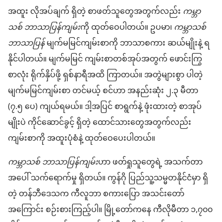
အထူး လိုအပ်ချက် ရှိတဲ့ စာဖတ်သူတွေအတွက်လည်း
ကမ္ဘာ
သစ် ဘာသာပြန်ကျမ်း
ကို ထုတ်ဝေပါတယ်။ ဥပမာ၊
ကမ္ဘာသစ်
ဘာသာပြန်
မျက်မမြင်ကျမ်းစာကို ဘာသာစကား ဆယ်မျိုးနဲ့ ရ
နိုင်ပါတယ်။ မျက်မမြင် ကျမ်းစာတစ်အုပ်အတွက် ဖောင်းကြွ
စာလုံး ရိုက်နှိပ်ဖို့ ရှစ်နာရီအထိ ကြာတယ်။ အတွဲများစွာ ပါတဲ့
မျက်မမြင်ကျမ်းစာ တင်မယ့် စင်ဟာ အနည်းဆုံး ၂.၃ မီတာ
(၇.၅ ပေ) ကျယ်ရမယ်။ ဒါ့အပြင် စာရွက်နဲ့ ဖုံးထားတဲ့ စာအုပ်
မျိုးပဲ ကိုင်ဆောင်ခွင့် ရှိတဲ့ ထောင်သားတွေအတွက်လည်း
ကျမ်းစာကို အထူးပုံစံနဲ့ ထုတ်ဝေပေးပါတယ်။
ကမ္ဘာသစ် ဘာသာပြန်ကျမ်း
ဟာ ဖတ်ရှုသူတွေရဲ့ အသက်တာ
အပေါ် သက်ရောက်မှု ရှိတယ်။ ကွန်ဂို ပြည်သူ့သမ္မတနိုင်ငံမှာ ရှိ
တဲ့ တန်ဘီဒေသက ကီလူဘာ စကားပြော အသင်းတော်
အကြောင်း စဉ်းစားကြည့်ပါ။ မြို့တော်ကနေ ကီလိုမီတာ ၁,၇၀၀