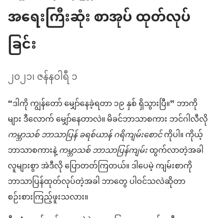
အရေးကြီးဆုံး စာအုပ် ထုတ်လုပ်
ခြင်း
၂၀၂၁၊ ဇန်နဝါရီ ၁
“ဒါကို ကျွန်တော် မျှော်နေခဲ့ရတာ ၁၉ နှစ် ရှိသွားပြီ။” ဘာကို
များ ဒီလောက် မျှော်နေတာလဲ။ မိခင်ဘာသာစကား ဘင်ဂါလီလို
ကမ္ဘာသစ် ဘာသာပြန် ခရစ်ယာန် ဂရိကျမ်းစောင်
ကိုပါ။ ကိုယ့်
ဘာသာစကားနဲ့
ကမ္ဘာသစ် ဘာသာပြန်ကျမ်း
ထွက်လာတဲ့အခါ
လူများစွာ အဲဒီလို ပြောတတ်ကြတယ်။ ဒါပေမဲ့ ကျမ်းစာကို
ဘာသာပြန်ထုတ်လုပ်တဲ့အခါ ဘာတွေ ပါဝင်သလဲဆိုတာ
စဉ်းစားကြည့်ဖူးသလား။