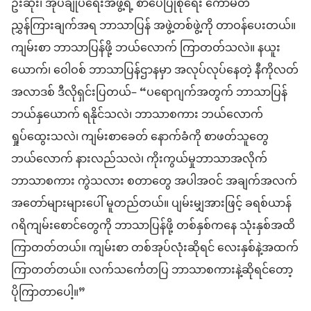
ဦးဆုံး၊ အုပ်ချုပ်ရေးအဖွဲ့ရဲ့ စာပေပြုစုရေး ကော်မတီ
ညွှန်ကြားချက်အရ ဘာသာပြန် အဖွဲ့တစ်ဖွဲ့ကို တာဝန်ပေးတယ်။
ကျမ်းစာ ဘာသာပြန်ဖို့ ဘယ်လောက် ကြာတတ်သလဲ။ နယူး
ယောက်၊ ဝေါဝစ် ဘာသာပြန်ဌာနမှာ အလုပ်လုပ်နေတဲ့ နီကိုလတ်
အလာဒစ် ဒီလိုရှင်းပြတယ်– “ပရောဂျက်အတွက် ဘာသာပြန်
ဘယ်နှယောက် ရနိုင်သလဲ၊ ဘာသာစကား ဘယ်လောက်
ရှုပ်ထွေးသလဲ၊ ကျမ်းစာခေတ် နောက်ခံကို စာဖတ်သူတွေ
ဘယ်လောက် နားလည်သလဲ၊ ကိုးကွယ်မှုဘာသာအလိုက်
ဘာသာစကား ကွဲသလား စတာတွေ အပါအဝင် အချက်အလက်
အတော်များများပေါ် မူတည်တယ်။ ပျမ်းမျှအားဖြင့် ခရစ်ယာန်
ဂရိကျမ်းစောင်တွေကို ဘာသာပြန်ဖို့ တစ်နှစ်ကနေ သုံးနှစ်အထိ
ကြာတတ်တယ်။ ကျမ်းစာ တစ်အုပ်လုံးဆိုရင် လေးနှစ်နဲ့အထက်
ကြာတတ်တယ်။ လက်သင်္ကေတပြ ဘာသာစကားနဲ့ဆိုရင်တော့
ပိုကြာတာပေါ့။”