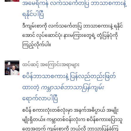
အမေရိကန် လက်သင်္ကေတပြ ဘာသာစကားနဲ့
ရနိုင်ပါပြီ
ဒီကျမ်းစာကို လက်သင်္ကေတပြ ဘာသာစကားနဲ့ ရနိုင်
အောင် လုပ်ဆောင်ပုံ၊ နားမကြားတွေရဲ့ တုံ့ပြန်ပုံကို
ကြည့်လိုက်ပါ။
ထပ်ဆင့် အကြောင်းအရာများ
စပိန်ဘာသာစကားနဲ့ ပြန်လည်တည်းဖြတ်
ထားတဲ့
ကမ္ဘာသစ်ဘာသာပြန်ကျမ်း
ရောက်လာပါပြီ
စပိန် စကားလုံးတစ်လုံးမှာ အနက်အဓိပ္ပာယ် အမျိုး
မျိုးရှိတယ်။ ကမ္ဘာတစ်ဝန်းလုံးက စပိန်စကားပြောသူ
တွေအတွက် ကျမ်းစာကို ဘယ်လို ဘာသာပြန်ခဲ့ကြ