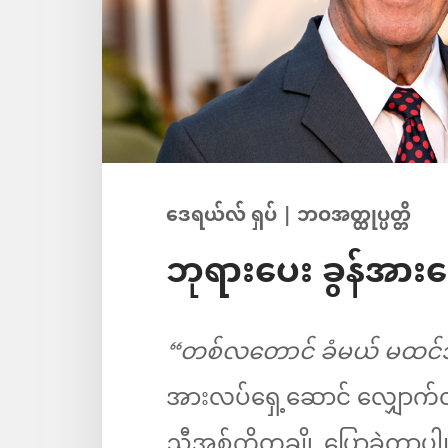
ဒေရယ်လ် ရှပ် | ဘဝအတ္ထုပ္ပတ္တိ
ဘုရားပေး ခွန်အားက
“တစ်လတောင် ခံမယ် မထင်
အားလပ်ရှေ့ဆောင် လျှောက်လ
ညီအစ်ကိုတချို့ ပြောခဲ့တာပါ