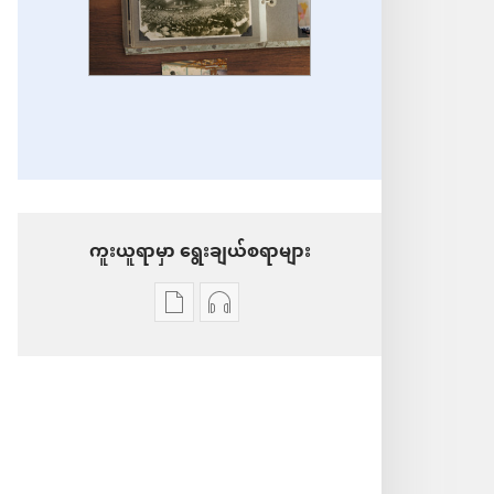
ကူးယူရာမှာ ရွေးချယ်စရာများ
စာပေ
အသံ
ကူး
ဖိုင်
ယူ
ကူး
ရာ
ယူ
မှာ
ရာ