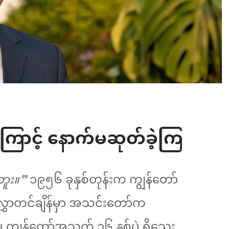
ြောင့် နောက်မဆုတ်ခဲ့ကြ
ဘူး။”
၁၉၅၆ ခုနှစ်တုန်းက ကျွန်တော်
ွှာတင်ချိန်မှာ အသင်းတော်က
။ ကျွန်တော့်အသက် ၁၆ နှစ်ပဲ ရှိသေး