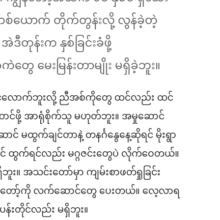
ယောက် တိုက်တွန်းလို့ လွန်ခဲ့တဲ့
ဲဒီတုန်းက နှစ်ခြင်းခံဖို့
ဲတွေ မေးမြန်းတာမျိုး မရှိခဲ့ဘူး။
ုင်လောက်ဘူးလို့ ညီအစ်ကိုတွေ ထင်လည်း ထင်
င်ဖို့ အာရုံစိုက်သူ မဟုတ်ဘူး။ အမှုဆောင်
 မထွက်ချင်တာနဲ့ တနင်္ဂနွေနေ့ဆိုရင် မိုးရွာ
် ထွက်ရင်လည်း မဂ္ဂဇင်းတွေပဲ လိုက်ဝေတယ်။
ှိဘူး။ အသင်းတော်မှာ ကျမ်းစာဖတ်ရှုခြင်း
ွန်တော့်ကို လက်ဆောင်တွေ ပေးတယ်။ လေ့လာရ
်းတိုင်လည်း မရှိဘူး။