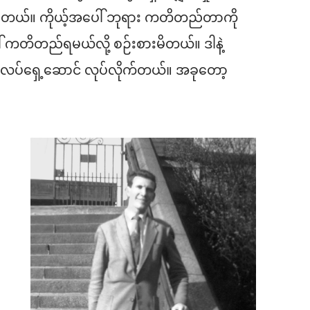
ာတယ်။ ကိုယ့်အပေါ် ဘုရား ကတိတည်တာကို
 ကတိတည်ရမယ်လို့ စဉ်းစားမိတယ်။ ဒါနဲ့
းလပ်ရှေ့ဆောင် လုပ်လိုက်တယ်။ အခုတော့