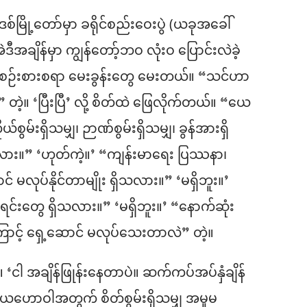
်မြို့တော်မှာ ခရိုင်စည်းဝေးပွဲ (ယခုအခေါ်
ချိန်မှာ ကျွန်တော့်ဘဝ လုံးဝ ပြောင်းလဲခဲ့
်းစားစရာ မေးခွန်းတွေ မေးတယ်။ “သင်ဟာ
” တဲ့။ ‘ပြီးပြီ’ လို့ စိတ်ထဲ ဖြေလိုက်တယ်။ “ယေ
်စွမ်းရှိသမျှ၊ ဉာဏ်စွမ်းရှိသမျှ၊ ခွန်အားရှိ
့သလား။” ‘ဟုတ်ကဲ့။’ “ကျန်းမာရေး ပြဿနာ၊
် မလုပ်နိုင်တာမျိုး ရှိသလား။” ‘မရှိဘူး။’
းရင်းတွေ ရှိသလား။” ‘မရှိဘူး။’ “နောက်ဆုံး
ာကြောင့် ရှေ့ဆောင် မလုပ်သေးတာလဲ” တဲ့။
 ‘ငါ အချိန်ဖြုန်းနေတာပဲ။ ဆက်ကပ်အပ်နှံချိန်
ေဟောဝါအတွက် စိတ်စွမ်းရှိသမျှ အမှုမ