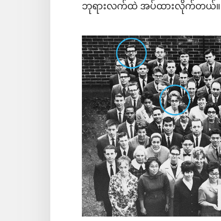
ဘုရားလက်ထဲ အပ်ထားလိုက်တယ်။