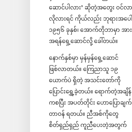
ဆောင်ပါလား’ ဆိုတဲ့အတွေး ဝင်လ
လိုလားရင် ကိုယ်လည်း ဘုရားအပေါ်
၁၉၅၆ ခုနှစ်၊ အောက်တိုဘာမှာ အာ
အရန်ရှေ့ဆောင်လို့ ခေါ်တယ်။
နောက်နှစ်မှာ မှန်မှန်ရှေ့ဆောင်
ဖြစ်လာတယ်။ ကြေညာသူ ၁၉
ယောက်ပဲ ရှိတဲ့ အသင်းတော်ကို
ပြောင်းရွှေ့ခဲ့တယ်။ ရောက်တဲ့အချိန်
ကစပြီး အပတ်တိုင်း ဟောပြောချက်
တာဝန် ရတယ်။ ညီအစ်ကိုတွေ
စိတ်ရှည်ရှည် ကူညီပေးတဲ့အတွက်