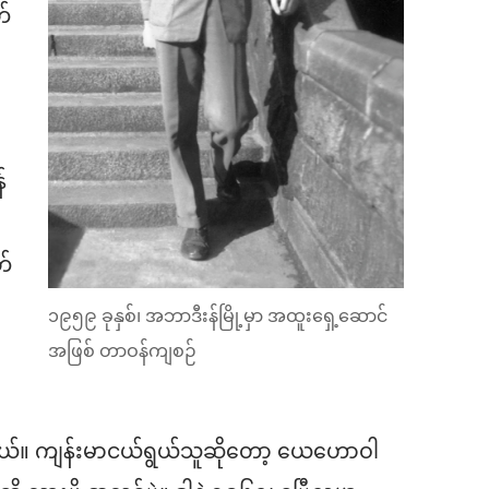
်
်
တ်
၁၉၅၉ ခုနှစ်၊ အဘာဒီးန်မြို့မှာ အထူးရှေ့ဆောင်
အဖြစ် တာဝန်ကျစဉ်
်။ ကျန်းမာငယ်ရွယ်သူဆိုတော့ ယေဟောဝါ