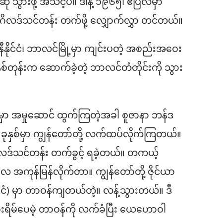
ု သွားဖို့ အသင့်ပဲ။ ဒါနဲ့ ၁၉၆၅၊ ဧပြီလမှာ
ဂိလဒ်သင်တန်း တက်ဖို့ လျှောက်လွှာ တင်တယ်။
မနီနိုင်ငံ၊ ဘာလင်မြို့မှာ ကျင်းပတဲ့ အစည်းအဝေး
ှစ်တုန်းက ဆောက်ခဲ့တဲ့ ဘာလင်တံတိုင်းကို သွား
ာ အမှုဆောင် ထွက်ကြတဲ့အခါ စူဇာနာ ဘန်ဒ
၆ ခုနှစ်မှာ ကျွန်တော်တို့ လက်ထပ်လိုက်ကြတယ်။
ဂိလဒ်သင်တန်း တက်ခွင့် ရခဲ့တယ်။ တကယ့်
 အကုန်မြန်လိုက်တာ။ ကျွန်တော်တို့ ဇိုင်ယာ
င်ငံ) မှာ တာဝန်ကျတယ်တဲ့။ လန့်သွားတယ်။ ဒီ
ုးရိမ်ပေမဲ့ တာဝန်ကို လက်ခံပြီး ယေဟောဝါ