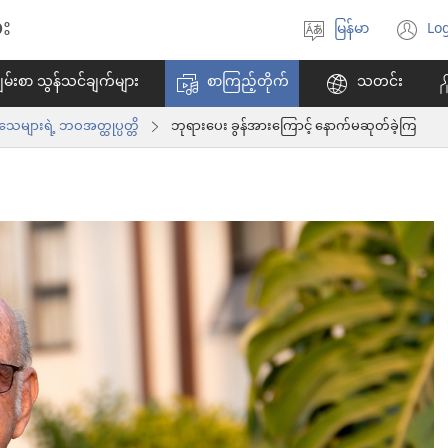
း
မြန်မာ
Log
ဘာသာစကား
(w
ရွေးချယ်
အ
မ်းစာ သွန်သင်ချက်များ
စာကြည့်တိုက်
သတင်း
ပါ
ဖွ
င့်
ျားရဲ့ ဘဝအတ္ထုပ္ပတ္တိ
ဘုရားပေး ခွန်အားကြောင့် နောက်မဆုတ်ခဲ့ကြ
န
ပါ
တ