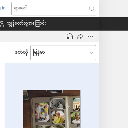
 in
indow
ရှာဖွေ
သစ်
ပါ
ကျွန်တော်တို့အကြောင်း
ေ
ဖတ်လို
ယ်)