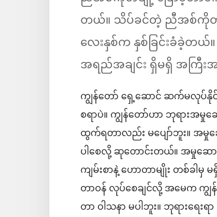
တယ်။ သိပ်ခင်တဲ့ ညီအစ်ကိုတစ်
လေးနှစ်က နှစ်ခြင်းခံခဲ့တယ်။ အ
အရည်အချင်း ရှိမရှိ အကြီးအက
ကျွန်တော် ရှေ့ဆောင် ဆက်မလုပ်နိ
စရာပဲ။ ကျွန်တော်ဟာ ဘုရားအမှုဆော
ထွက်ရတာလည်း မပျော်ဘူး။ အမှုဆောင်
ပါစေလို့ ဆုတောင်းတယ်။ အမှုဆောင
ကျမ်းစာနဲ့ ဟောတာမျိုး တစ်ခါမှ မရ
တာဝန် လုပ်စေချင်လို့ အမေက ကျ
တာ ဝါသနာ မပါဘူး။ ဘုရားရေးရာ ပန