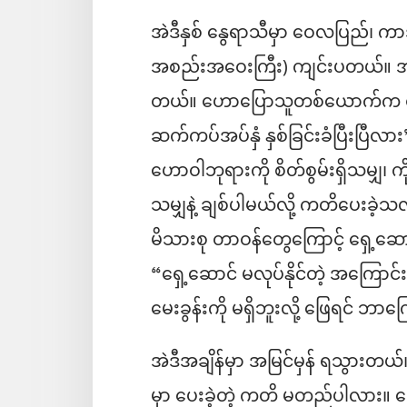
အဲဒီနှစ် နွေရာသီမှာ ဝေလပြည်၊ ကာဒစ
အစည်းအဝေးကြီး) ကျင်းပတယ်။ အဲဒီအ
တယ်။ ဟောပြောသူတစ်ယောက်က စဉ
ဆက်ကပ်အပ်နှံ နှစ်ခြင်းခံပြီးပြီလား
ဟောဝါဘုရားကို စိတ်စွမ်းရှိသမျှ၊ ကိုယ
သမျှနဲ့ ချစ်ပါမယ်လို့ ကတိပေးခဲ
မိသားစု တာဝန်တွေကြောင့် ရှေ့ဆောင
“ရှေ့ဆောင် မလုပ်နိုင်တဲ့ အကြောင်
မေးခွန်းကို မရှိဘူးလို့ ဖြေရင် ဘ
အဲဒီအချိန်မှာ အမြင်မှန် ရသွားတယ်။
မှာ ပေးခဲ့တဲ့ ကတိ မတည်ပါလား။ ယ