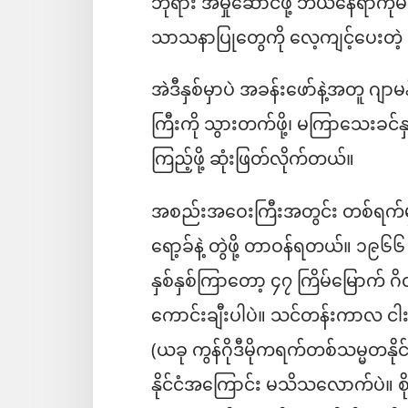
ဘုရား အမှုဆောင်ဖို့ ဘယ်နေရာကိုမဆိ
သာသနာပြုတွေကို လေ့ကျင့်ပေးတဲ့ 
အဲဒီနှစ်မှာပဲ အခန်းဖော်နဲ့အတူ ဂျာ
ကြီးကို သွားတက်ဖို့၊ မကြာသေးခင်န
ကြည့်ဖို့ ဆုံးဖြတ်လိုက်တယ်။
အစည်းအဝေးကြီးအတွင်း တစ်ရက်မှ
ရော့ခ်နဲ့ တွဲဖို့ တာဝန်ရတယ်။ ၁၉၆
နှစ်နှစ်ကြာတော့ ၄၇ ကြိမ်မြောက် 
ကောင်းချီးပါပဲ။ သင်တန်းကာလ ငါးလ
(ယခု ကွန်ဂိုဒီမိုကရက်တစ်သမ္မတနို
နိုင်ငံအကြောင်း မသိသလောက်ပဲ။ စိ