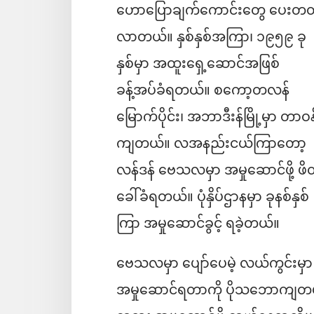
ဟောပြောချက်ကောင်းတွေ ပေးတတ
လာတယ်။ နှစ်နှစ်အကြာ၊ ၁၉၅၉ ခု
နှစ်မှာ အထူးရှေ့ဆောင်အဖြစ်
ခန့်အပ်ခံရတယ်။ စကော့တလန်
မြောက်ပိုင်း၊ အဘာဒီးန်မြို့မှာ တာဝန
ကျတယ်။ လအနည်းငယ်ကြာတော့
လန်ဒန် ဗေသလမှာ အမှုဆောင်ဖို့ ဖိ
ခေါ်ခံရတယ်။ ပုံနှိပ်ဌာနမှာ ခုနစ်နှစ်
ကြာ အမှုဆောင်ခွင့် ရခဲ့တယ်။
ဗေသလမှာ ပျော်ပေမဲ့ လယ်ကွင်းမှာ
အမှုဆောင်ရတာကို ပိုသဘောကျတယ