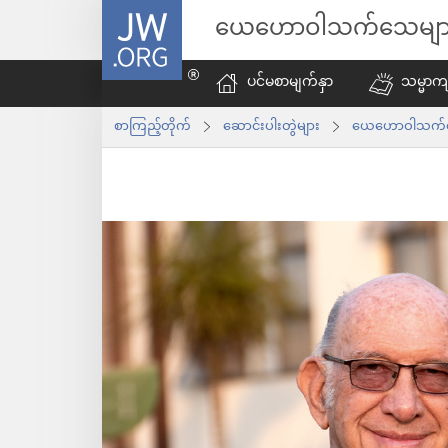
JW.ORG
ယေဟောဝါသက်သေမျာ
ပင်မစာမျက်နှာ
သမ္မာကျ
စာကြည့်တိုက်
ဆောင်းပါးတွဲများ
ယေဟောဝါသက်သေမ