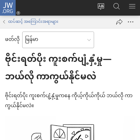
JW.ORG
Log
ဝ
JW.ORG
စာရ
in
က်
ရှာ
ထပ်ဆင့် အကြောင်းအရာများ
(window
ဘ်
ပါ
အသစ်
ဖတ်လို
ဆိုက်
ဖွ
ဘာသာစကား
င့်
ဗိုင်းရတ်ပိုး ကူးစက်ပျံ့နှံ့မှု—
ကို
နေ
ပြောင်း
ဘယ်လို ကာကွယ်နိုင်မလဲ
ပါ
ပါ
တယ်)
ဗိုင်းရတ်ပိုး ကူးစက်ပျံ့နှံ့မှုကနေ ကိုယ့်ကိုယ်ကိုယ် ဘယ်လို ကာ
ကွယ်နိုင်မလဲ။