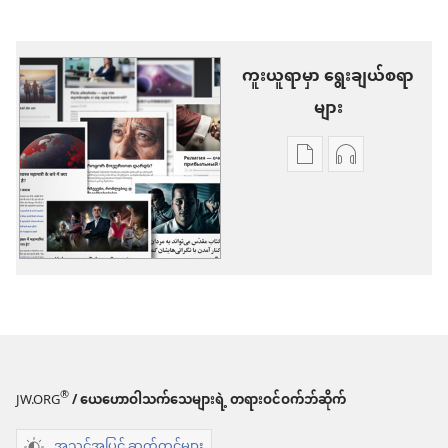
ကူးယူရာမှာ ရွေးချယ်စရာ
များ
စာပေ
အသံ
ကူး
ဖိုင်
ယူ
ကူး
ရာ
ယူ
မှာ
ရာ
ရွေးချယ်
မှာ
စရာ
ရွေးချယ်
များ
စရာ
®
JW.ORG
/ ယေဟောဝါသက်သေများရဲ့ တရားဝင်ဝက်ဘ်ဆိုက်
ထပ်ဆင့်
များ
အသွင်အပြင် ဆက်တင်များ