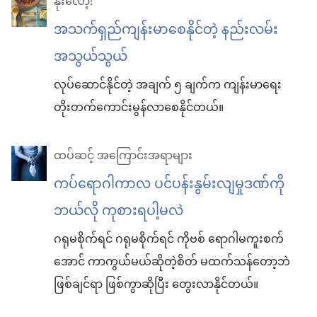
နိုးလော့!
အသက်ရှည်ကျန်းမာစေနိုင်တဲ့ နည်းလမ်း
အသွယ်သွယ်
လုပ်ဆောင်နိုင်တဲ့ အချက် ၅ ချက်က ကျန်းမာရေး
တိုးတက်ကောင်းမွန်လာစေနိုင်တယ်။
ထပ်ဆင့် အကြောင်းအရာများ
ကပ်ရောဂါကာလ ပင်ပန်းနွမ်းလျမှုဒဏ်ကို
ဘယ်လို ကုစားရပါ့မလဲ
ဂရုမစိုက်ရင် ဂရုမစိုက်ရင် ကိုဗစ် ရောဂါမကူးစက်
အောင် ကာကွယ်မယ်ဆိုတဲ့စိတ် မထက်သန်တော့ဘဲ
ဖြစ်ချင်ရာ ဖြစ်ကွာဆိုပြီး တွေးလာနိုင်တယ်။