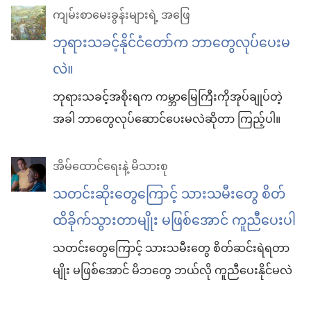
ကျမ်းစာမေးခွန်းများရဲ့ အဖြေ
ဘုရားသခင့်နိုင်ငံတော်က ဘာတွေလုပ်ပေးမ
လဲ။
ဘုရားသခင့်အစိုးရက ကမ္ဘာမြေကြီးကိုအုပ်ချုပ်တဲ့
အခါ ဘာတွေလုပ်ဆောင်ပေးမလဲဆိုတာ ကြည့်ပါ။
အိမ်ထောင်ရေးနဲ့ မိသားစု
သတင်းဆိုးတွေကြောင့် သားသမီးတွေ စိတ်
ထိခိုက်သွားတာမျိုး မဖြစ်အောင် ကူညီပေးပါ
သတင်းတွေကြောင့် သားသမီးတွေ စိတ်ဆင်းရဲရတာ
မျိုး မဖြစ်အောင် မိဘတွေ ဘယ်လို ကူညီပေးနိုင်မလဲ