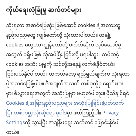
ကိုယ်ရေးလုံခြုံမှု ဆက်တင်များ
အကူအညီ
သုံးရတာ အဆင်ပြေဆုံး ဖြစ်အောင် cookies နဲ့ အလားတူ
အလှူငွေ
(window
နည်းပညာတွေ ကျွန်တော်တို့ သုံးထားပါတယ်။ တချို့
အသစ်
ကင်းမျှော်စင် အွန်လိုင်းစာကြည့်တိုက်™
cookies တွေဟာ ကျွန်တော်တို့ ဝက်ဘ်ဆိုက် လုပ်ဆောင်မှု
ဖွ
(window
င့်
အတွက် မရှိမဖြစ် လိုအပ်ပြီး ငြင်းလို့ မရပါဘူး။ ထပ်ဆင့်
အသစ်
®
JW Hub
နေ
(window
ဖွ
cookies အသုံးပြုမှုကို သင်တို့အနေနဲ့ လက်ခံနိုင်တယ်။
ပါ
အသစ်
င့်
ငြင်းပယ်နိုင်ပါတယ်။ တကယ်တော့ ရည်ရွယ်ချက်က သုံးရတာ
®
JW Library
တယ်)
ဖွ
နေ
ပိုအဆင်ပြေဖို့ပါပဲ။ ဒီအချက်အလက် တစ်ခုကိုမှ ရောင်းစား
င့်
ပါ
ကင်းမျှော်စင် စာကြည့်တိုက်
မှာ၊ စီးပွားရေးအတွက် အသုံးပြုမှာ မဟုတ်ပါဘူး။ ပိုသိချင်ရင်
နေ
တယ်)
ပါ
Cookies နဲ့ အခြားနည်းပညာများ အသုံးပြုခြင်းနဲ့ပတ်သက်
တယ်)
ပြီး တစ်ကမ္ဘာလုံးဆိုင်ရာ မူဝါဒ
မှာ ဖတ်ကြည့်ပါ။
Privacy
Settings
ကို သွားပြီး အချိန်မရွေး ဆက်တင် ပြောင်းနိုင်ပါ
Copyright
© 2026 Watch Tower Bible and Tract Society of Pennsylvania.
လိုက်နာရန် စည်းကမ်းများ
|
ကိုယ်ရေးလုံခြုံမှု မူဝါဒ
|
ကိုယ်ရေးလုံခြုံမှု ဆက်
တယ်။