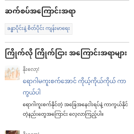
ရာ
ဆက်စပ်အကြောင်းအရာ
မှာ
ရွေးချယ်
ခန္ဓာပိုင်းနဲ့ စိတ်ပိုင်း ကျန်းမာရေး
စရာ
များ
ကြိုက်လို ကြိုက်ငြား အကြောင်းအရာများ
နိုးလော့!
ရောဂါမကူးစက်အောင် ကိုယ့်ကိုယ်ကိုယ် ကာ
ကွယ်ပါ
ရောဂါကူးစက်နိုင်တဲ့ အခြေအနေငါးရပ်နဲ့ ကာကွယ်နိုင်
တဲ့နည်းတွေအကြောင်း လေ့လာကြည့်ပါ။