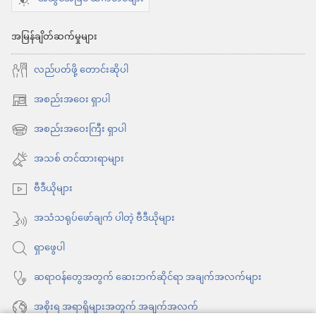
အကြောင်းအရာ
ထပ်ဆင့်
များ
အကြောင်းအရ
အမြန်ချိတ်ဆက်မှုများ
များ
လည်ပတ်ဖို့ တောင်းဆိုပါ
အစည်းအဝေး ရှာပါ
(window
အသစ်
အစည်းအဝေးကြီး ရှာပါ
(window
ဖွ
အသစ်
အသစ် တင်ထားရာများ
င့်
ဖွ
နေ
ဗီဒီယိုများ
င့်
ပါ
နေ
အသံသရုပ်ဖော်ချက် ပါတဲ့ ဗီဒီယိုများ
တယ်)
ပါ
ရှာဖွေပါ
တယ်)
ဆရာဝန်တွေအတွက် ဆေးဘက်ဆိုင်ရာ အချက်အလက်များ
အစိုးရ အရာရှိများအတွက် အချက်အလက်