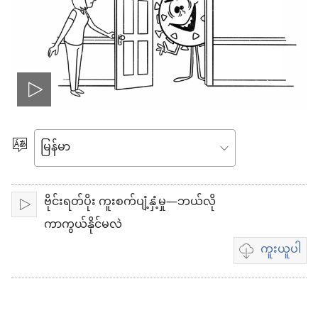
ဗီ
ဒီ
ဘာသာစကား
ရွေးချယ်
ယို
ပါ
ဗိုင်းရတ်ပိုး ကူးစက်ပျံ့နှံ့မှု—ဘယ်လို
ဖွ
ဖွင့်
ကာကွယ်နိုင်မလဲ
င့်
ကူးယူပါ
ဗီဒီယို
ကူး
ယူ