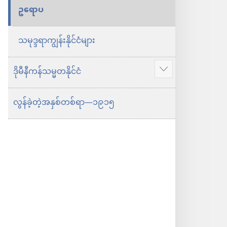
ဥရောပ
သမုဒ္ဒရာကျွန်းနိုင်ငံများ
ဒိုမီနီကန်သမ္မတနိုင်ငံ
ပို
ပြ
လွန်ခဲ့တဲ့အနှစ်တစ်ရာ​—၁၉၁၅
ပါ