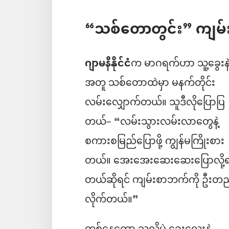
“သစ်တောတွင်း” ကျမ်း
ဂျာမနီနိုင်ငံ
က မာဂရက်ဟာ သူ့ခွေးနဲ
အတူ သစ်တောထဲမှာ မနက်တိုင်း
လမ်းလျှောက်တယ်။ သူဒီလိုပြောပြ
တယ်– “လမ်းသွားလမ်းလာတွေနဲ့
စကားစမြည်ပြောဖို့ ကျွန်မကြိုးစား
တယ်။ အေးအေးဆေးဆေးပြောလို့
တယ်ဆိုရင် ကျမ်းစာဘက်ကို ဦးတည
လိုက်တယ်။”