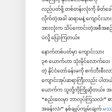
ဒါကြောင့် နိုင်ငံတော်ခန်းမကို
လည်ပတ်ဖို့ တစ်တန်းလုံးကို ဖိတ်ခေါ
လိုက်တဲ့အခါ ဆရာမနဲ့ ကျောင်းသား
အားလုံးက သိပ်ကောင်းတဲ့အစီအစဉ
ပဲလို့ ပြောကြတယ်။
နောက်တစ်ပတ်မှာ ကျောင်းသား
၃၈ ယောက်ဟာ သုံးမိုင်လောက်ဝေး
တဲ့ နိုင်ငံတော်ခန်းမကို စက်ဘီးစ
ကျောင်းအုပ်ဆရာကြီးလည်း ပါတယ်။ 
ယောက်က သူတို့ကိုကြိုဆိုတယ်။ 
“စည်းဝေးမှာ ဘာလုပ်ကြသလဲ၊” စာကြ
အခန်းလဲ၊” နှစ်ချုပ်ကျမ်းချက်
မဿဲ