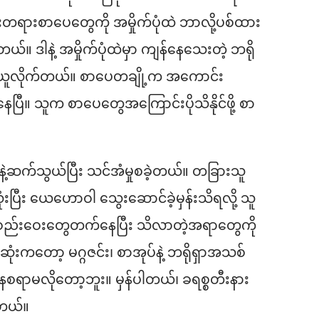
းတရားစာပေတွေကို အမှိုက်ပုံထဲ ဘာလို့ပစ်ထား
ယ်။ ဒါနဲ့ အမှိုက်ပုံထဲမှာ ကျန်နေသေးတဲ့
ဘရို
ာက်ယူလိုက်တယ်။ စာပေတချို့က အကောင်း
ေပြီ။ သူက စာပေတွေအကြောင်းပိုသိနိုင်ဖို့ စာ
ဲ့ဆက်သွယ်ပြီး သင်အံမှုစခဲ့တယ်။ တခြားသူ
းပြီး ယေဟောဝါ သွေးဆောင်ခဲ့မှန်းသိရလို့ သူ
ည်းဝေးတွေတက်နေပြီး သိလာတဲ့အရာတွေကို
ုံးကတော့ မဂ္ဂဇင်း၊ စာအုပ်နဲ့ ဘရိုရှာအသစ်
နေစရာမလိုတော့ဘူး။ မှန်ပါတယ်၊ ခရစ္စတီးနား
့တယ်။