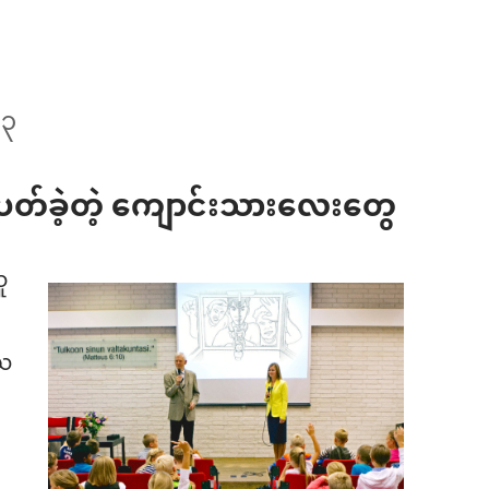
၄၃
ည်ပတ်ခဲ့တဲ့ ကျောင်းသားလေးတွေ
ူ
ယေ