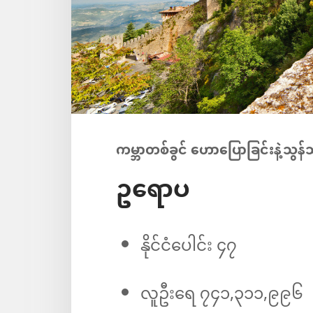
ကမ္ဘာတစ်ခွင် ဟောပြောခြင်းနဲ့သွန်
ဥရောပ
နိုင်ငံပေါင်း ၄၇
လူဦးရေ ၇၄၁,၃၁၁,၉၉၆