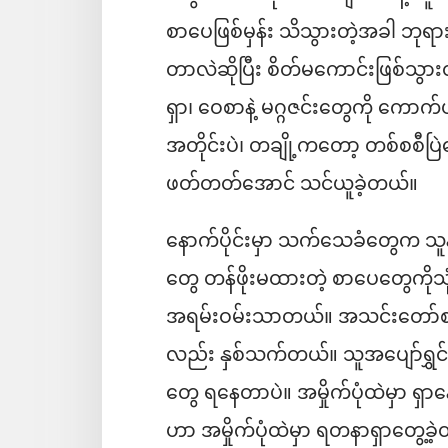
စာပေဖြစ်မှန်း သိသွားတဲ့အခါ ဘုရာ
တာလဲဆိုပြီး စိတ်မကောင်းဖြစ်သွားတ
ရှာ၊ ဝေစာနဲ့ မဂ္ဂဇင်းတွေကို ကေ
အတိုင်းပဲ၊ တချို့ကတော့ တစ်စစီပြဲန
ဖတ်တတ်အောင် သင်ယူခဲ့တယ်။
နောက်ပိုင်းမှာ သက်သေခံတွေက သူန
တွေ တန်ဖိုးမထားတဲ့ စာပေတွေကိုသုံ
အရမ်းဝမ်းသာတယ်။ အသင်းတော်စ
လည်း နှစ်သက်တယ်။ သူအပျော်ရွှင်ဆ
တွေ ရနေတာပဲ။ အမှိုက်ပုံထဲမှာ ရှာ
ဟာ အမှိုက်ပုံထဲမှာ ရတနာရှာတွေ့ခဲ