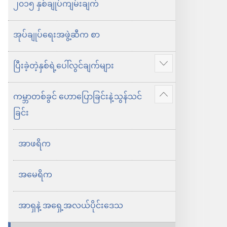
ရွေးချယ်
၂၀၁၅ နှစ်ချုပ်ကျမ်းချက်
စရာ
များ
အုပ်ချုပ်ရေးအဖွဲ့ဆီက စာ
၂၀၁၅
ယေ
ပြီးခဲ့တဲ့နှစ်ရဲ့ပေါ်လွင်ချက်များ
ပို
ဟော
ပြ
ကမ္ဘာတစ်ခွင် ဟောပြောခြင်းနဲ့သွန်သင်
ဝါ
ပို
ပါ
ခြင်း
သက်သေ
ပြ
တွေ
ပါ
အာဖရိက
ရဲ့
နှစ်ချုပ်
အမေရိက
စာအုပ်
အာရှနဲ့ အရှေ့အလယ်ပိုင်းဒေသ