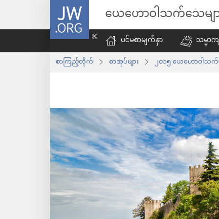
JW.ORG
ယေဟောဝါသက်သေမျာ
ပင်မစာမျက်နှာ
သမ္မာကျ
စာကြည့်တိုက်
စာအုပ်များ
၂၀၁၅ ယေဟောဝါသက်သေတ