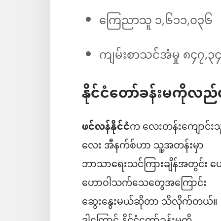
ကြေညာသူ ၁,၆၁၁,၀၃၆
ကျမ်းစာသင်အံမှု ၈၄၇,၃
နိုင်ငံတော်ခန်းမကိုလ
ဖင်လန်နိုင်ငံ
က လေးတန်းကျောင်းသ
လေး အီနက်စ်ဟာ သူ့အတန်းမှာ
ဘာသာရေးသင်ကြားချိန်အတွင်း 
ဟောဝါသက်သေတွေအကြောင်း
ဆွေးနွေးမယ်ဆိုတာ သိလိုက်တယ်။