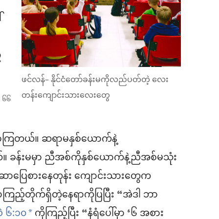
်
်
ဖင်လန်– နိုင်ငံတော်ခန်းမကိုလည်ပတ်တဲ့ လေး
တန်းကျောင်းသားလေးတွေ
ီးလာကြတယ်။ ဆရာမနှစ်ယောက်နဲ့
ခန်းမမှာ ညီအစ်ကိုနှစ်ယောက်နဲ့ညီအစ်မသုံး
အဆာပြေစားနေတုန်း ကျောင်းသားတွေက
ည့်တိုက်ရှိတဲ့နေရာကိုပြပြီး “အဲဒါ ဘာ
 ၆:၁၀
ကိုကြည့်ပြီး “နံရံပေါ်မှာ ‘၆ အစား
a