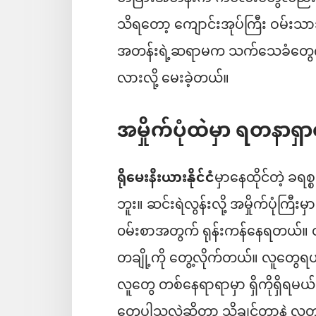
သိရတော့ ကျောင်းအုပ်ကြီး ဝမ်းသာ
အတန်းရဲ့ဆရာမက သက်သေခံတွေကို
လားလို့ မေးခဲ့တယ်။
အမှိုက်ပုံထဲမှာ ရတနာရှာတ
ရိုမေးနီးယားနိုင်ငံ
မှာနေထိုင်တဲ့ ခ
ဘူး။ ဆင်းရဲလွန်းလို့ အမှိုက်ပုံကြ
၀မ်းစာအတွက် ရုန်းကန်နေရတယ်။ 
တချို့ကို တွေ့လိုက်တယ်။ လူတွေရယ်မေ
လူတွေ တစ်နေရာရာမှာ ရှိကိုရှိရမ
တွေပါသလဲဆိုတာ သိချင်တာနဲ့ လူ