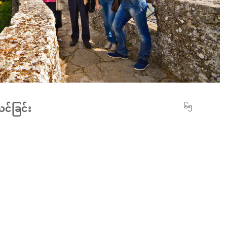
သင်ခြင်း