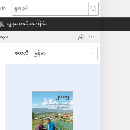
 in
indow
ရှာဖွေ
သစ်
ပါ
ကျွန်တော်တို့အကြောင်း
ရောပ
ေ
ဖတ်လို
ယ်)