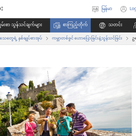
း
မြန်မာ
Log
ဘာသာစကား
(w
ရွေးချယ်
အ
မ်းစာ သွန်သင်ချက်များ
စာကြည့်တိုက်
သတင်း
ပါ
ဖွ
င့်
ွေရဲ့ နှစ်ချုပ်စာအုပ်
ကမ္ဘာတစ်ခွင် ဟောပြောခြင်းနဲ့သွန်သင်ခြင်း
ဥ
န
ပါ
တ