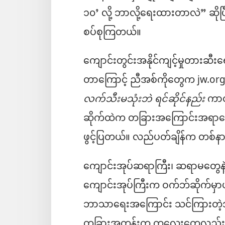
၁၀’ လို့ ဘာလို့ရေးထားတာလဲ” ဆိ
စပ်စုကြတယ်။
ကျောင်းတွင်းအနိုင်ကျင့်မှုတားဆီး
တာကြောင့် ညီအစ်ကိုတွေက jw.org 
လက်သီးမသုံးဘဲ ရင်ဆိုင်နည်း
ကာတွ
ဆိုက်ထဲက တခြားအကြောင်းအရာတွေလည
ဖွင့်ပြတယ်။ လည်ပတ်ချိန်က တစ
ကျောင်းအုပ်ဆရာကြီး၊ ဆရာမတွေန
ကျောင်းအုပ်ကြီးက ဝက်ဘ်ဆိုက်မှ
ဘာသာရေးအကြောင်း သင်ကြားတဲ့အခါ 
တခြားအတန်းက ကလေးတွေလည်း နို