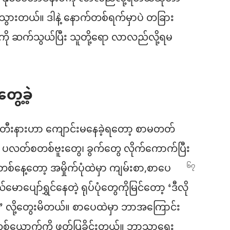
သွားတယ်။ ဒါနဲ့ နောက်တစ်ရက်မှာပဲ တခြား
 ဆက်သွယ်ပြီး သူတို့ရော လာလည်လို့ရမ
ွေ့ခဲ့
ရစ္စတီးနားဟာ ကျောင်းမနေခဲ့ရတော့ စာမတတ်
ီးမှာ ပလတ်စတစ်ဗူးတွေ၊ ခွက်တွေ လိုက်ကောက်ပြီး
တစ်နေ့တော့
အမှိုက်ပုံထဲမှာ ကျမ်းစာ,စာပေ
ာပျော်ရွှင်နေတဲ့ ရုပ်ပုံတွေကိုမြင်တော့ ‘ဒီလို
ယ်’ လို့တွေးမိတယ်။ စာပေထဲမှာ ဘာအကြောင်း
တစ်ယောက်ကို ဖတ်ပြခိုင်းတယ်။ ဘာသာရေး