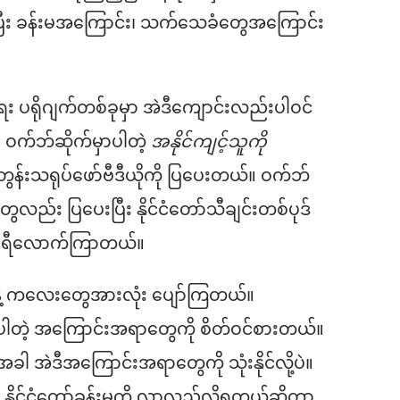
ုပြီး ခန်းမအကြောင်း၊ သက်သေခံတွေအကြောင်း
ရေး ပရိုဂျက်တစ်ခုမှာ အဲဒီကျောင်းလည်းပါဝင်
ဝက်ဘ်ဆိုက်မှာပါတဲ့
အနိုင်ကျင့်သူကို
န်းသရုပ်ဖော်ဗီဒီယိုကို ပြပေးတယ်။ ဝက်ဘ်
်း ပြပေးပြီး နိုင်ငံတော်သီချင်းတစ်ပုဒ်
်နာရီလောက်ကြာတယ်။
ဲ့ ကလေးတွေအားလုံး ပျော်ကြတယ်။
ာပါတဲ့ အကြောင်းအရာတွေကို စိတ်ဝင်စားတယ်။
အဲဒီအကြောင်းအရာတွေကို သုံးနိုင်လို့ပဲ။
င်ငံတော်ခန်းမကို လာလည်လို့ရတယ်ဆိုတာ