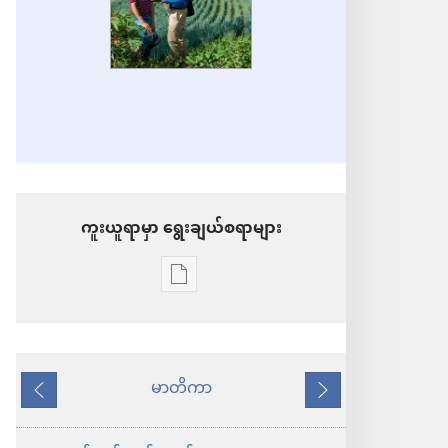
ကူးယူရာမှာ ရွေးချယ်စရာများ
စာပေ
ကူး
ယူ
ရာ
မာတိကာ
နောက်သို့
ရှေ့
မှာ
သို့