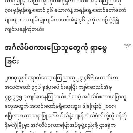
ယာဂိုမြို့မှာလည်း အုပ်စုတစ်စုရှိလာတယ်။ အခု ကြေညာသူ
၇၀၊ မှန်မှန်ရှေ့ဆောင် ၃၆ ယောက်နဲ့ အရန်ရှေ့ဆောင်တော်တော်
များများဟာ ပျမ်းမျှကျမ်းစာသင်အံမှု ၇၆ ခုကို လစဉ် ဇွဲရှိရှိ
ကျင်းပနေကြတယ်။
အင်္ဂလိပ်စကားပြောသူတွေကို ရှာဖွေ
ခြင်း
၂၀၀၇ ခုနှစ်ရောက်တော့ ကြေညာသူ ၂၇,၄၆၆ ယောက်ဟာ
အသင်းတော် ၃၇၆ ခုနဲ့ပူးပေါင်းနေပြီး ကျမ်းစာသင်အံမှု
၄၉,၇၉၅ ခုကျင်းပနေကြတယ်။ ဒါပေမဲ့ အင်္ဂလိပ်စကားပြောသူ
တွေအတွက် အသင်းတော်မရှိသေးဘူး။ ဒါကြောင့် ၂၀၀၈၊
ဧပြီလမှာ သာသနာပြု ဒေါ်နယ်လ်နဲ့ဂျေးန် အဲလ်ဝဲလ်တို့ကို စန်တို
ဒိုမင်ဂိုမြို့မှာ အင်္ဂလိပ်စကားပြောအုပ်စုဖွဲ့စည်းဖို့ ဌာနခွဲက