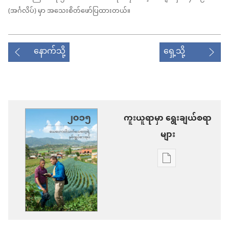
(အင်္ဂလိပ်) မှာ အသေးစိတ်ဖော်ပြထားတယ်။
နောက်သို့
ရှေ့သို့
ကူးယူရာမှာ ရွေးချယ်စရာ
များ
စာပေ
ကူး
ယူ
ရာ