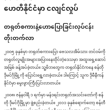
ဟေတီနိုင်ငံမှာ ငလျင်လှုပ်
တရုတ်စကားနဲ့ဟောပြောခြင်းလုပ်ငန်း
တိုးတက်လာ
၂၀၀၅ ခုနှစ်မှာ တရုတ်စကားပြော ဗေသလအိမ်သား တင်ဝမ်ကို
တရုတ်လူမျိုးအများအပြားနေထိုင်တဲ့ဒေသမှာ အထူးရှေ့ဆောင်
အဖြစ် ခန့်အပ်ခဲ့တယ်။ သူ့မိဘတွေက တရုတ်နိုင်ငံကနေ စန်တို
ဒိုမင်ဂိုမြို့ကို ပြောင်းရွှေ့လာခဲ့တယ်။ ဒါကြောင့် သူက ဒိုမီနီကန်
နိုင်ငံမှာ မွေးဖွားကြီးပြင်းလာတယ်။
၂၀၀၈၊ ဇန်နဝါရီ ၁ ရက်မှာ မန်ဒရင်းတရုတ်အသင်းတော်ကို စန်
တို ဒိုမင်ဂိုမြို့မှာ ဖွဲ့စည်းခဲ့တယ်။ ၂၀၁၁ ခုနှစ်ရောက်တော့ စန်တီ