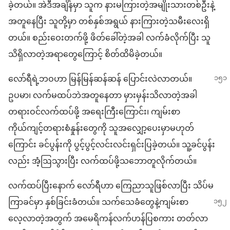
ခဲ့တယ်။ အဲဒီအချိန်မှာ သူက နားမကြားတဲ့အမျိုးသားတစ်ဦးနဲ့
အတူနေပြီး သူတို့မှာ တစ်နှစ်အရွယ် နားကြားတဲ့သမီးလေးရှိ
တယ်။ စည်းဝေးတက်ဖို့ ဖိတ်ခေါ်တဲ့အခါ လက်ခံလိုက်ပြီး သူ
သိရှိလာတဲ့အရာတွေကြောင့် စိတ်ထိမိခဲ့တယ်။
လော်ရီရဲ့ဘဝဟာ မြန်မြန်ဆန်ဆန် ပြောင်းလဲလာတယ်။
ဥပမာ၊ လက်မထပ်ဘဲအတူနေတာ မှားမှန်းသိလာတဲ့အခါ
တရားဝင်လက်ထပ်ဖို့ အရေးကြီးကြောင်း၊ ကျမ်းစာ
ကိုယ်ကျင့်တရားစံနှုန်းတွေကို သူအလျှော့ပေးမှာမဟုတ်
ကြောင်း ခင်ပွန်းကို ပွင့်ပွင့်လင်းလင်းရှင်းပြခဲ့တယ်။ သူ့ခင်ပွန်း
လည်း အံ့ဩသွားပြီး လက်ထပ်ဖို့သဘောတူလိုက်တယ်။
လက်ထပ်ပြီးနောက် လော်ရီဟာ ကြေညာသူဖြစ်လာပြီး သိပ်မ
ကြာခင်မှာ
နှစ်ခြင်းခံတယ်။ သက်သေခံတွေနဲ့ကျမ်းစာ
လေ့လာတဲ့အတွက် အမေရိကန်လက်ဟန်ပြစကား တတ်လာ