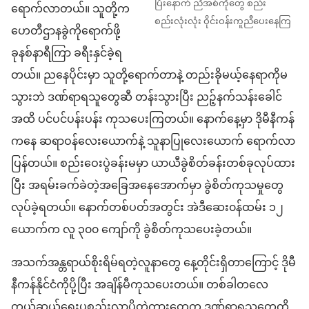
ပြီးနောက် ညီအစ်ကိုတွေ စည်း
ရောက်လာတယ်။ သူတို့က
စည်းလုံးလုံး ဝိုင်းဝန်းကူညီပေးနေကြ
ဟေတီဌာနခွဲကိုရောက်ဖို့
ခုနစ်နာရီကြာ ခရီးနှင်ခဲ့ရ
တယ်။ ညနေပိုင်းမှာ သူတို့ရောက်တာနဲ့ တည်းခိုမယ့်နေရာကိုမ
သွားဘဲ ဒဏ်ရာရသူတွေဆီ တန်းသွားပြီး ညဉ့်နက်သန်းခေါင်
အထိ ပင်ပင်ပန်းပန်း ကုသပေးကြတယ်။ နောက်နေ့မှာ ဒိုမီနီကန်
ကနေ ဆရာဝန်လေးယောက်နဲ့ သူနာပြုလေးယောက် ရောက်လာ
ပြန်တယ်။ စည်းဝေးပွဲခန်းမမှာ ယာယီခွဲစိတ်ခန်းတစ်ခုလုပ်ထား
ပြီး အရမ်းခက်ခဲတဲ့အခြေအနေအောက်မှာ ခွဲစိတ်ကုသမှုတွေ
လုပ်ခဲ့ရတယ်။ နောက်တစ်ပတ်အတွင်း အဲဒီဆေး၀န်ထမ်း ၁၂
ယောက်က လူ ၃၀၀ ကျော်ကို ခွဲစိတ်ကုသပေးခဲ့တယ်။
အသက်အန္တရာယ်စိုးရိမ်ရတဲ့လူနာတွေ နေ့တိုင်းရှိတာကြောင့် ဒိုမီ
နီကန်နိုင်ငံကိုပို့ပြီး အချိန်မီကုသပေးတယ်။ တစ်ခါတလေ
ကယ်ဆယ်ရေးပစ္စည်းလာပို့တဲ့ကားတွေက ဒဏ်ရာရသူတွေကို