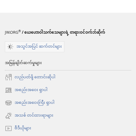
မှာ
ရွေးချယ်
စရာ
များ
®
JW.ORG
/ ယေဟောဝါသက်သေများရဲ့ တရားဝင်ဝက်ဘ်ဆိုက်
၂၀၁၅
အသွင်အပြင် ဆက်တင်များ
ယေ
ဟော
အမြန်ချိတ်ဆက်မှုများ
ဝါ
လည်ပတ်ဖို့ တောင်းဆိုပါ
သက်သေ
တွေ
အစည်းအဝေး ရှာပါ
(window
ရဲ့
အသစ်
အစည်းအဝေးကြီး ရှာပါ
(window
နှစ်ချုပ်
ဖွ
အသစ်
အသစ် တင်ထားရာများ
စာအုပ်
င့်
ဖွ
နေ
ဗီဒီယိုများ
င့်
ပါ