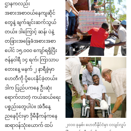
ဌာနကလည်း
အစားအစာ၀ယ်နေကျဆိုင်
တွေနဲ့ ချက်ချင်းဆက်သွယ်
တယ်။ ဒါကြောင့် ဆန်၊ ပဲနဲ့
တခြားအခြေခံအစားအစာ
ပေါင် ၁၅,၀၀၀ ကျော်ရရှိပြီး
ဇန်နဝါရီ ၁၄ ရက်၊ ကြာသာပ
တေးနေ့ မနက် ၂ နာရီခွဲမှာ
ဟေတီကို ပို့ပေးနိုင်ခဲ့တယ်။
ဒါက ပြည်ပကနေ ဦးဆုံး
ရောက်လာတဲ့ ကယ်ဆယ်ရေး
ပစ္စည်းတွေပါပဲ။ အဲဒီနေ့
ညနေပိုင်းမှာ ဒိုမီနီကန်ကနေ
ဆရာ၀န်သုံးယောက် ထပ်
၂၀၁၀ ခုနှစ်၊ ဟေတီနိုင်ငံမှာ ငလျင်လှုပ်