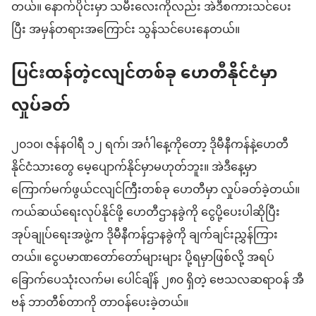
တယ်။ နောက်ပိုင်းမှာ သမီးလေးကိုလည်း အဲဒီစကားသင်ပေး
ပြီး အမှန်တရားအကြောင်း သွန်သင်ပေးနေတယ်။
ပြင်းထန်တဲ့ငလျင်တစ်ခု ဟေတီနိုင်ငံမှာ
လှုပ်ခတ်
၂၀၁၀၊ ဇန်နဝါရီ ၁၂ ရက်၊ အင်္ဂါနေ့ကိုတော့ ဒိုမီနီကန်နဲ့ဟေတီ
နိုင်ငံသားတွေ မေ့ပျောက်နိုင်မှာမဟုတ်ဘူး။ အဲဒီနေ့မှာ
ကြောက်မက်ဖွယ်ငလျင်ကြီးတစ်ခု ဟေတီမှာ လှုပ်ခတ်ခဲ့တယ်။
ကယ်ဆယ်ရေးလုပ်နိုင်ဖို့ ဟေတီဌာနခွဲကို ငွေပို့ပေးပါဆိုပြီး
အုပ်ချုပ်ရေးအဖွဲ့က ဒိုမီနီကန်ဌာနခွဲကို ချက်ချင်းညွှန်ကြား
တယ်။ ငွေပမာဏတော်တော်များများ ပို့ရမှာဖြစ်လို့ အရပ်
ခြောက်ပေသုံးလက်မ၊ ပေါင်ချိန် ၂၈၀ ရှိတဲ့ ဗေသလဆရာဝန် အီ
ဗန် ဘာတီစ်တာကို တာဝန်ပေးခဲ့တယ်။