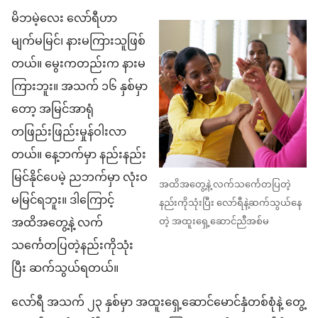
မိဘမဲ့လေး လော်ရီဟာ
မျက်မမြင်၊ နားမကြားသူဖြစ်
တယ်။ မွေးကတည်းက နားမ
ကြားဘူး။ အသက် ၁၆ နှစ်မှာ
တော့ အမြင်အာရုံ
တဖြည်းဖြည်းမှုန်ဝါးလာ
တယ်။ နေ့ဘက်မှာ နည်းနည်း
မြင်နိုင်ပေမဲ့ ညဘက်မှာ လုံးဝ
အထိအတွေ့နဲ့ လက်သင်္ကေတပြတဲ့
မမြင်ရဘူး။ ဒါကြောင့်
နည်းကိုသုံးပြီး လော်ရီနဲ့ဆက်သွယ်နေ
အထိအတွေ့နဲ့ လက်
တဲ့ အထူးရှေ့ဆောင်ညီအစ်မ
သင်္ကေတပြတဲ့နည်းကိုသုံး
ပြီး ဆက်သွယ်ရတယ်။
လော်ရီ အသက် ၂၃ နှစ်မှာ အထူးရှေ့ဆောင်မောင်နှံတစ်စုံနဲ့ တွေ့