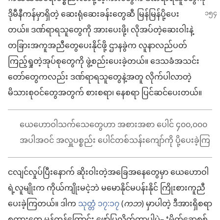
ဒိုမီနီကန်မှာရှိတဲ့ ဆေးရုံဆေးခန်း
တွေဆီ မြန်မြန်ပို့ပေး
တယ်။ ဒဏ်ရာရသူတွေကို အားပေးဖို့၊ လိုအပ်တဲ့ဆေးဝါးနဲ့
တခြားအကူအညီတွေပေးနိုင်ဖို့ ဌာနခွဲက လူနာလည်ပတ်
ကြည့်ရှုတဲ့အုပ်စုတွေကို ဖွဲ့စည်းပေးခဲ့တယ်။ ဒေသခံအသင်း
တော်တွေကလည်း ဒဏ်ရာရသူတွေနဲ့အတူ လိုက်ပါလာတဲ့
မိသားစုဝင်တွေအတွက် စားစရာ၊ နေစရာ ပြင်ဆင်ပေးတယ်။
ယေဟောဝါသက်သေတွေဟာ အစားအစာ ပေါင် ၄၀၀,၀၀၀
အပါအဝင် အလှူပစ္စည်း ပေါင်တစ်သန်းကျော်ကို ပို့ပေးခဲ့ကြ
ငလျင်လှုပ်ပြီးနောက် ဆိုးဝါးတဲ့အခြေအနေတွေမှာ ယေဟောဝါ
ရဲ့လူမျိုးက ကိုယ်ကျိုးမငဲ့ဘဲ မမောနိုင်မပန်းနိုင် ကြိုးစားကူညီ
ပေးခဲ့ကြတယ်။ ဒါက
သုတ္တံ ၁၇:၁၇
(
ကဘ
) မှာပါတဲ့ ဒီအားရှိစရာ