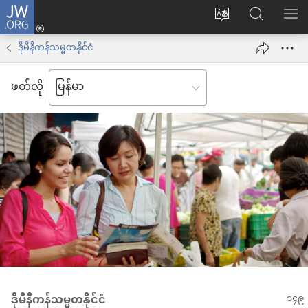
JW.ORG
Log
ဝ
JW.ORG
စာရ
in
က်
ရှာ
ဒိုမီနီကန်သမ္မတနိုင်ငံ
(window
ဘ်
ပါ
အသစ်
ဖတ်လို
ဆိုက်
ဖွ
ဘာသာစကား
င့်
ကို
နေ
ပြောင်း
ပါ
ပါ
တယ်)
ဒိုမီနီကန်သမ္မတနိုင်ငံ