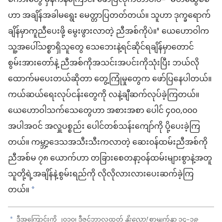
စကားတွေ မှန်ကန်ကြောင်း ဖော်ပြလိုက်တာပါပဲ– ‘မိတ်ဆွေစစ်
ဟာ အချိန်အခါမရွေး မေတ္တာပြတတ်တယ်။ သူဟာ ဒုက္ခရောက်
ချိန်မှာကူညီပေးဖို့ မွေးဖွားလာတဲ့ ညီအစ်ကိုပဲ။’ ယေဟောဝါက
သူ့အပေါ်သစ္စာရှိသူတွေ သေဘေးနဲ့ရင်ဆိုင်ရချိန်မှာတောင်
စွမ်းအားတော်နဲ့ ညီအစ်ကိုအသင်းအပင်းကိုသုံးပြီး ဘယ်လို
ထောက်မပေးတယ်ဆိုတာ တွေ့ကြုံမှုတွေက ဖော်ပြနေပါတယ်။
ကယ်ဆယ်ရေးလုပ်ငန်းတွေကို လနဲ့ချီဆက်လုပ်ခဲ့ကြတယ်။
ယေဟောဝါသက်သေတွေဟာ အစားအစာ ပေါင် ၄၀၀,၀၀၀
အပါအဝင် အလှူပစ္စည်း ပေါင်တစ်သန်းကျော်ကို ပို့ပေးခဲ့ကြ
တယ်။ ကမ္ဘာ့ဒေသအသီးသီးကလာတဲ့ ဆေး၀န်ထမ်းညီအစ်ကို
ညီအစ်မ ၇၈ ယောက်ဟာ တခြားစေတနာ့၀န်ထမ်းများစွာနဲ့အတူ
သူတို့ရဲ့အချိန်နဲ့စွမ်းရည်ကို လိုလိုလားလားပေးဆက်ခဲ့ကြ
တယ်။
a
ဒီအကြောင်းကို ၂၀၁၀၊ ဒီဇင်ဘာလထုတ်
နိုးလော့!
စာမျက်နှာ ၁၄–၁၉
a