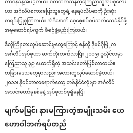
တာဝန်ခန့်အပ်ခဲ့တယ်။ စိတ်ထက်သန်တဲ့ကြေညာသူအုပ်စုလေး
ဟာ အင်္ဂလိပ်စကားပြောသူတွေရဲ့ နေရပ်လိပ်စာကို ဦးဆုံး
စာရင်းပြုစုကြတယ်။ အဲဒီနောက် စေ့စေ့စပ်စပ်သက်သေခံနိုင်ဖို့
အမှုဆောင်ရပ်ကွက် စီစဉ်ဖွဲ့စည်းကြတယ်။
ဒီလိုကြိုးစားလုပ်ဆောင်မှုတွေကြောင့် စန်တို ဒိုမင်ဂိုမြို့က
အင်္ဂလိပ်အုပ်စုဟာ ဆက်တိုးတက်လာပြီး ၂၀၀၉၊ ဇူလိုင်လမှာ
ကြေညာသူ ၃၉ ယောက်ရှိတဲ့ အသင်းတော်ဖြစ်လာတယ်။
တခြားဒေသတွေမှာလည်း အလားတူလုပ်ဆောင်ခဲ့တယ်။
၂၀၁၁၊ နိုဝင်ဘာလရောက်တော့ တစ်နိုင်ငံလုံးမှာ အင်္ဂလိပ်
အသင်းတော်ခုနစ်ခုနဲ့ အုပ်စုတစ်စုရှိနေပြီ။
မျက်မမြင်၊ နားမကြားတဲ့အမျိုးသမီး ယေ
ဟောဝါဘက်ရပ်တည်