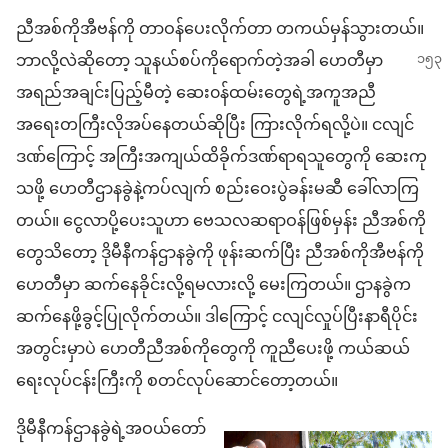
ညီအစ်ကိုအီဗန်ကို တာဝန်ပေးလိုက်တာ တကယ်မှန်သွားတယ်။
ဘာလို့
လဲဆိုတော့ သူနယ်စပ်ကိုရောက်တဲ့အခါ ဟေတီမှာ
အရည်အချင်းပြည့်မီတဲ့ ဆေး၀န်ထမ်းတွေရဲ့အကူအညီ
အရေးတကြီးလိုအပ်နေတယ်ဆိုပြီး ကြားလိုက်ရလို့ပဲ။ ငလျင်
ဒဏ်ကြောင့် အကြီးအကျယ်ထိခိုက်ဒဏ်ရာရသူတွေကို ဆေးကု
သဖို့ ဟေတီဌာနခွဲနဲ့ကပ်လျက် စည်းဝေးပွဲခန်းမဆီ ခေါ်လာကြ
တယ်။ ငွေလာပို့ပေးသူဟာ ဗေသလဆရာဝန်ဖြစ်မှန်း ညီအစ်ကို
တွေသိတော့ ဒိုမီနီကန်ဌာနခွဲကို ဖုန်းဆက်ပြီး ညီအစ်ကိုအီဗန်ကို
ဟေတီမှာ ဆက်နေခိုင်းလို့ရမလားလို့ မေးကြတယ်။ ဌာနခွဲက
ဆက်နေဖို့ခွင့်ပြုလိုက်တယ်။ ဒါကြောင့် ငလျင်လှုပ်ပြီးနာရီပိုင်း
အတွင်းမှာပဲ ဟေတီညီအစ်ကိုတွေကို ကူညီပေးဖို့ ကယ်ဆယ်
ရေးလုပ်ငန်းကြီးကို စတင်လုပ်ဆောင်တော့တယ်။
ဒိုမီနီကန်ဌာနခွဲရဲ့အဝယ်တော်