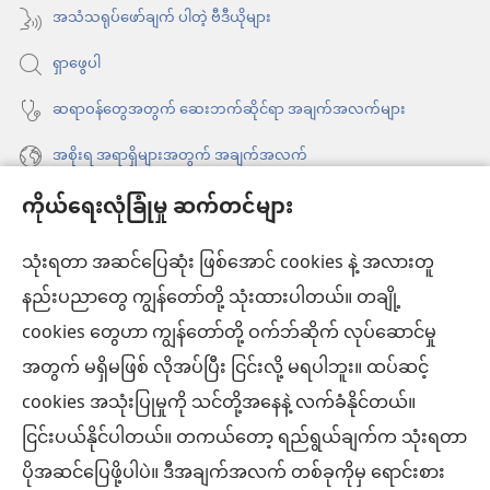
နေ
အသံသရုပ်ဖော်ချက် ပါတဲ့ ဗီဒီယိုများ
တယ်)
ပါ
ရှာဖွေပါ
တယ်)
ဆရာဝန်တွေအတွက် ဆေးဘက်ဆိုင်ရာ အချက်အလက်များ
အစိုးရ အရာရှိများအတွက် အချက်အလက်
ကိုယ်ရေးလုံခြုံမှု ဆက်တင်များ
အကူအညီ
သုံးရတာ အဆင်ပြေဆုံး ဖြစ်အောင် cookies နဲ့ အလားတူ
အလှူငွေ
(window
နည်းပညာတွေ ကျွန်တော်တို့ သုံးထားပါတယ်။ တချို့
အသစ်
ကင်းမျှော်စင် အွန်လိုင်းစာကြည့်တိုက်™
cookies တွေဟာ ကျွန်တော်တို့ ဝက်ဘ်ဆိုက် လုပ်ဆောင်မှု
ဖွ
(window
င့်
အတွက် မရှိမဖြစ် လိုအပ်ပြီး ငြင်းလို့ မရပါဘူး။ ထပ်ဆင့်
အသစ်
®
JW Hub
နေ
(window
ဖွ
cookies အသုံးပြုမှုကို သင်တို့အနေနဲ့ လက်ခံနိုင်တယ်။
ပါ
အသစ်
င့်
®
ငြင်းပယ်နိုင်ပါတယ်။ တကယ်တော့ ရည်ရွယ်ချက်က သုံးရတာ
JW Library
တယ်)
ဖွ
နေ
ပိုအဆင်ပြေဖို့ပါပဲ။ ဒီအချက်အလက် တစ်ခုကိုမှ ရောင်းစား
င့်
ပါ