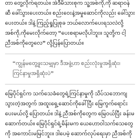
တာ တွေ့လိုက်ရတယ်။ အဲဒီမိသားစုက သူ့အစ်ကို,ကို ဆရာဝန်
ဆီ ခေါ်သွားပေးတယ်။ စည်းဝေးနဲ့အမှုဆောင်ကိုလည်း ခေါ်သွား
ပေးတယ်။ ဒါနဲ့ ကြည့်ရှုပြုစုခ ဘယ်လောက်ပေးရသလဲလို့
အစ်ကို,ကိုမေးလိုက်တော့ “ပေးစရာမလိုပါဘူး။ သူတို့က ငါ့
ညီအစ်ကိုတွေလေ” လို့ပြန်ပြောတယ်။
“ကျွန်မတွေ့ဖူးသမျှမှာ ဒီအဖွဲ့ဟာ စည်းလုံးမှုအရှိဆုံး၊
ကြင်နာမှုအရှိဆုံးပဲ”
မြေပိုင်ရှင်က သက်သေခံတွေရဲ့ကြင်နာမှုကို သိပ်သဘောကျ
သွားတဲ့အတွက် အထူးရှေ့ဆောင်ကိုခေါ်ပြီး မြေကွက်ရောင်း
ပေးမယ်လို့ ပြောတယ်။ ဒါနဲ့ ညီအစ်ကိုတွေက မြေဝယ်ပြီး ခန်းမ
ဆောက်တယ်။ မြေပိုင်ရှင်ရဲ့မိန်းမက ယေဟောဝါသက်သေတွေ
ကို အကောင်းမမြင်ဘူး။ ဒါပေမဲ့ ဆောက်လုပ်ရေးမှာ ညီအစ်ကို