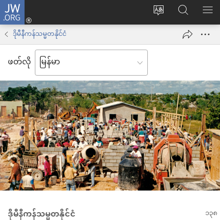
JW.ORG
Log
ဝ
JW.ORG
စာရ
in
က်
ရှာ
ဒိုမီနီကန်သမ္မတနိုင်ငံ
(window
ဘ်
ပါ
အသစ်
ဖတ်လို
ဆိုက်
ဖွ
ဘာသာစကား
င့်
ကို
နေ
ပြောင်း
ပါ
ပါ
တယ်)
ဒိုမီနီကန်သမ္မတနိုင်ငံ