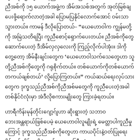
ညီအစ်ကို ၁၅ ယောက်အဖွဲ့က အိမ်အသစ်အတွက် အုတ်မြစ်ချ
ပေးဖို့ရောက်လာတဲ့အခါ ပြောမပြနိုင်လောက်အောင် ဝမ်းသာ
သွားတယ်။ ကာမန် ဒီလိုပြောတယ်– “ယေဟောဝါက ကျွန်မတို့
ကို အမြဲသတိရပြီး ကူညီစောင့်ရှောက်ပေးတယ်။ ညီအစ်ကိုတွေ
ဆောက်ပေးတဲ့ ဒီအိမ်လှလှလေးကို ကြည့်လိုက်ပါအုံး။ ဒါကို
တွေ့တော့ အိမ်နီးချင်းတွေက ‘ယေဟောဝါသက်သေတွေဟာ သူ
တို့ညီအစ်ကိုတွေကို ဂရုစိုက်တယ်။ တစ်ယောက်ကိုတစ်ယောက်
တကယ်ချစ်တယ်’ လို့ပြောကြတယ်။” ကယ်ဆယ်ရေးလုပ်သား
တွေက ဒုက္ခသည်ညီအစ်ကိုညီအစ်မတွေကို ကူညီပေးတဲ့အခါ
တစ်နိုင်ငံလုံးမှာ အဲဒီလိုစကားမျိုးတွေ ကြားခဲ့ရတယ်။
ဟာရီကိန်းမုန်တိုင်းဂျော့ဂ်ျဟာ ဆိုးရွားတဲ့ သဘာဝ
ဘေးအန္တရာယ်ဖြစ်ပေမဲ့ ယေဟောဝါလူမျိုးရဲ့ မေတ္တာပါကူညီမှု
ကြောင့် ဒုက္ခသည်ညီအစ်ကိုတွေဟာ ကာယပိုင်းနဲ့ဝတ်ပြုရေး