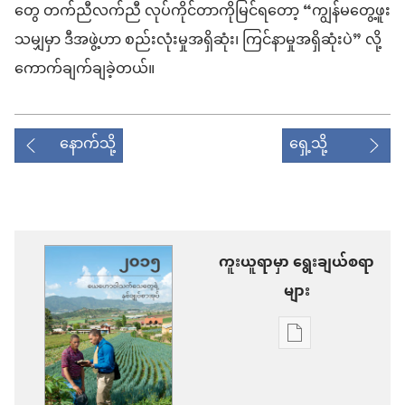
တွေ တက်ညီလက်ညီ လုပ်ကိုင်တာကိုမြင်ရတော့ “ကျွန်မတွေ့ဖူး
သမျှမှာ ဒီအဖွဲ့ဟာ စည်းလုံးမှုအရှိဆုံး၊ ကြင်နာမှုအရှိဆုံးပဲ” လို့
ကောက်ချက်ချခဲ့တယ်။
နောက်သို့
ရှေ့သို့
ကူးယူရာမှာ ရွေးချယ်စရာ
များ
စာပေ
ကူး
ယူ