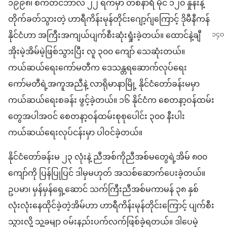
၁၉၉၈၊ စက်တင်ဘာလ ၂၂ ရက်မှာ တစ်နာရီ မိုင် ၁၂၀ နှုန်းနဲ့
တိုက်ခတ်သွားတဲ့ ဟာရီကိန်းမုန်တိုင်းဂျော့ဂ်ျကြောင့် ဒိုမီနီကန်
နိုင်ငံဟာ အကြီးအကျယ်
ပျက်စီးဆုံးရှုံးခဲ့တယ်။ ထောင်နဲ့ချီ
အိုးမဲ့အိမ်မဲ့ဖြစ်သွားပြီး လူ ၃၀၀ ကျော် သေဆုံးတယ်။
ကယ်ဆယ်ရေးကော်မတီက ဒေသန္တရဆောက်လုပ်ရေး
ကော်မတီရဲ့အကူအညီနဲ့ လာရိုမာနာမြို့ နိုင်ငံတော်ခန်းမမှာ
ကယ်ဆယ်ရေးစခန်း ဖွင့်ခဲ့တယ်။ ၁၆ နိုင်ငံက စေတနာ့ဝန်ထမ်း
တွေအပါအဝင် စေတနာ့ဝန်ထမ်းစုစုပေါင်း ၃၀၀ နီးပါး
ကယ်ဆယ်ရေးလုပ်ငန်းမှာ ပါဝင်ခဲ့တယ်။
နိုင်ငံတော်ခန်းမ ၂၃ လုံးနဲ့ ညီအစ်ကိုညီအစ်မတွေရဲ့အိမ် ၈၀၀
ကျော်ကို ပြန်ပြုပြင် ဒါမှမဟုတ် အသစ်ဆောက်ပေးခဲ့တယ်။
ဥပမာ၊ မှန်မှန်ရှေ့ဆောင် သက်ကြီးညီအစ်မကာမန် ၃၈ နှစ်
လုံးလုံးနေထိုင်ခဲ့တဲ့အိမ်ဟာ ဟာရီကိန်းမုန်တိုင်းကြောင့် ပျက်စီး
သွားလို့ သူ့ခမျာ ဝမ်းနည်းပက်လက်ဖြစ်ခဲ့ရတယ်။ ဒါပေမဲ့