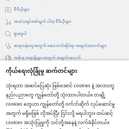
ဖွ
နေ
ဗီဒီယိုများ
င့်
ပါ
နေ
အသံသရုပ်ဖော်ချက် ပါတဲ့ ဗီဒီယိုများ
တယ်)
ပါ
ရှာဖွေပါ
တယ်)
ဆရာဝန်တွေအတွက် ဆေးဘက်ဆိုင်ရာ အချက်အလက်များ
အစိုးရ အရာရှိများအတွက် အချက်အလက်
ကိုယ်ရေးလုံခြုံမှု ဆက်တင်များ
အကူအညီ
သုံးရတာ အဆင်ပြေဆုံး ဖြစ်အောင် cookies နဲ့ အလားတူ
အလှူငွေ
(window
နည်းပညာတွေ ကျွန်တော်တို့ သုံးထားပါတယ်။ တချို့
အသစ်
ကင်းမျှော်စင် အွန်လိုင်းစာကြည့်တိုက်™
cookies တွေဟာ ကျွန်တော်တို့ ဝက်ဘ်ဆိုက် လုပ်ဆောင်မှု
ဖွ
(window
င့်
အတွက် မရှိမဖြစ် လိုအပ်ပြီး ငြင်းလို့ မရပါဘူး။ ထပ်ဆင့်
အသစ်
®
JW Hub
နေ
(window
ဖွ
cookies အသုံးပြုမှုကို သင်တို့အနေနဲ့ လက်ခံနိုင်တယ်။
ပါ
အသစ်