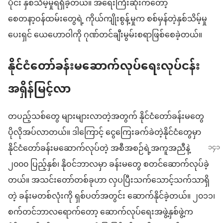
ပိုင်း နှစ်သိမ့်မှုရရှိခဲ့တယ်။ အရေးကြီးဆုံးကတော့
စေတနာ့ဝန်ထမ်းတွေရဲ့ ကိုယ်ကျိုးစွန့်မှုက စစ်မှန်တဲ့နှစ်သိမ့်မှု
ပေးရှင် ယေဟောဝါကို ဂုဏ်တင်ချီးမွမ်းစရာဖြစ်စေခဲ့တယ်။
နိုင်ငံတော်ခန်းမဆောက်လုပ်ရေးလုပ်ငန်း
အရှိန်မြင့်လာ
တပည့်သစ်တွေ များများလာတဲ့အတွက် နိုင်ငံတော်ခန်းမတွေ
ပိုလိုအပ်လာတယ်။ ဒါကြောင့် ငွေကြေးခက်ခဲတဲ့နိုင်ငံတွေမှာ
နိုင်ငံတော်ခန်းမဆောက်လုပ်
တဲ့ အစီအစဉ်ရဲ့အကူအညီနဲ့
၂၀၀၀ ပြည့်နှစ်၊ နိုဝင်ဘာလမှာ ခန်းမတွေ စတင်ဆောက်လုပ်ခဲ့
တယ်။ အသင်းတော်တစ်ခုဟာ လှပပြီးသက်သောင့်သက်သာရှိ
တဲ့ ခန်းမတစ်လုံးကို ရှစ်ပတ်အတွင်း ဆောက်နိုင်ခဲ့တယ်။ ၂၀၁၁၊
စက်တင်ဘာလရောက်တော့ ဆောက်လုပ်ရေးအဖွဲ့နှစ်ဖွဲ့က