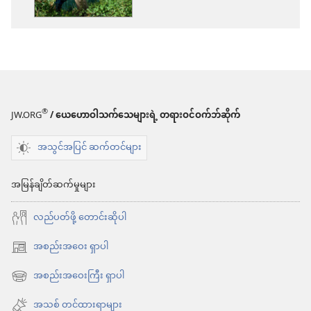
ရာ
မှာ
ရွေးချယ်
စရာ
များ
®
JW.ORG
/ ယေဟောဝါသက်သေများရဲ့ တရားဝင်ဝက်ဘ်ဆိုက်
၂၀၁၅
အသွင်အပြင် ဆက်တင်များ
ယေ
ဟော
အမြန်ချိတ်ဆက်မှုများ
ဝါ
လည်ပတ်ဖို့ တောင်းဆိုပါ
သက်သေ
တွေ
အစည်းအဝေး ရှာပါ
(window
ရဲ့
အသစ်
အစည်းအဝေးကြီး ရှာပါ
(window
နှစ်ချုပ်
ဖွ
အသစ်
အသစ် တင်ထားရာများ
စာအုပ်
င့်