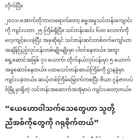
လိုက်ပြီ။
၂၀၁၁၊ အောက်တိုဘာလရောက်တော့ ဓမ္မအမှုသင်တန်းကျောင်း
ကို ကျင်းပတာ ၂၅ ကြိမ်ရှိပြီ။ သင်တန်းဆင်း ၆၀၀ လောက်ကို
လေ့ကျင့်ပေးခဲ့ပြီး အခုဆိုရင် သင်တန်းဆင်းတစ်ဝက်ကျော်ဟာ
အချိန်ပြည့်လုပ်ငန်းတစ်မျိုးမျိုးမှာ ပါဝင်နေတယ်။ အထူး
ရှေ့ဆောင်အဖြစ် ၇၁ ယောက်၊ တိုက်နယ်လုပ်ငန်းမှာ ၅ ယောက်
အမှုဆောင်နေတယ်။ ပထမသင်တန်းဆယ်ကြိမ်ကို ဌာနခွဲမှာ
ကျင်းပခဲ့တယ်။ ဆယ့်တစ်ကြိမ်မြောက်ကစပြီး ဗီယာ ဂွန်ဇာလပ်
ဇ်မြို့မှာရှိတဲ့ သင်တန်းအဆောက်အအုံမှာပဲ ကျင်းပတော့တယ်။
“ယေဟောဝါသက်သေတွေဟာ သူတို့
ညီအစ်ကိုတွေကို ဂရုစိုက်တယ်”