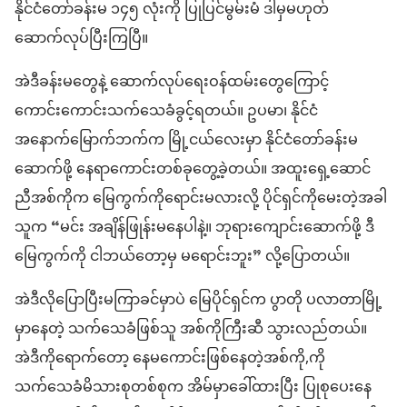
နိုင်ငံတော်ခန်းမ ၁၄၅ လုံးကို ပြုပြင်မွမ်းမံ ဒါမှမဟုတ်
ဆောက်လုပ်ပြီးကြပြီ။
အဲဒီခန်းမတွေနဲ့ ဆောက်လုပ်ရေးဝန်ထမ်းတွေကြောင့်
ကောင်းကောင်းသက်သေခံခွင့်ရတယ်။ ဥပမာ၊ နိုင်ငံ
အနောက်မြောက်ဘက်က မြို့ငယ်လေးမှာ နိုင်ငံတော်ခန်းမ
ဆောက်ဖို့ နေရာကောင်းတစ်ခုတွေ့ခဲ့တယ်။ အထူးရှေ့ဆောင်
ညီအစ်ကိုက မြေကွက်ကိုရောင်းမလားလို့ ပိုင်ရှင်ကိုမေးတဲ့အခါ
သူက “မင်း အချိန်ဖြုန်းမနေပါနဲ့။ ဘုရားကျောင်းဆောက်ဖို့ ဒီ
မြေကွက်ကို ငါဘယ်တော့မှ မရောင်းဘူး” လို့ပြောတယ်။
အဲဒီလိုပြောပြီးမကြာခင်မှာပဲ မြေပိုင်ရှင်က ပွာတို ပလာတာမြို့
မှာနေတဲ့ သက်သေခံဖြစ်သူ အစ်ကိုကြီးဆီ သွားလည်တယ်။
အဲဒီကိုရောက်တော့ နေမကောင်းဖြစ်နေတဲ့အစ်ကို,ကို
သက်သေခံမိသားစုတစ်စုက အိမ်မှာခေါ်ထားပြီး ပြုစုပေးနေ