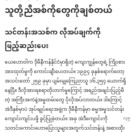
သူတို့ညီအစ်ကိုတွေကိုချစ်တယ်
သင်တန်းအသစ်က လိုအပ်ချက်ကို
ဖြည့်ဆည်းပေး
ယေဟောဝါက ဒိုမီနီကန်နိုင်ငံမှာရှိတဲ့ ကျေးကျွန်တွေရဲ့ ကြိုးစား
အားထုတ်မှုကို ကောင်းချီးပေးတယ်။ ၁၉၉၄ ခုနှစ်ရောက်တော့
အသင်းတော် ၂၅၉ ခုမှာ ပျမ်းမျှကြေညာသူ ၁၆,၃၅၄ ယောက်ရှိ
နေပြီ။ ဒီလိုအားရစရာတိုးတက်မှုကြောင့် အရည်အချင်းပြည့်မီ
တဲ့ အကြီးအကဲနဲ့အမှုထမ်းတွေ ပိုလိုအပ်လာတယ်။ ဒါကြောင့်
အဲဒီနှစ်မှာပဲ အုပ်ချုပ်ရေးအဖွဲ့က ဒိုမီနီကန်မှာ ဓမ္မအမှုသင်တန်း
ကျောင်းကျင်းပဖို့ ခွင့်ပြုခဲ့တယ်။ အခု အဲဒီကျောင်းကို
သတင်းကောင်းဟောပြောသူများအတွက်သင်တန်းနဲ့ အစားထိုး