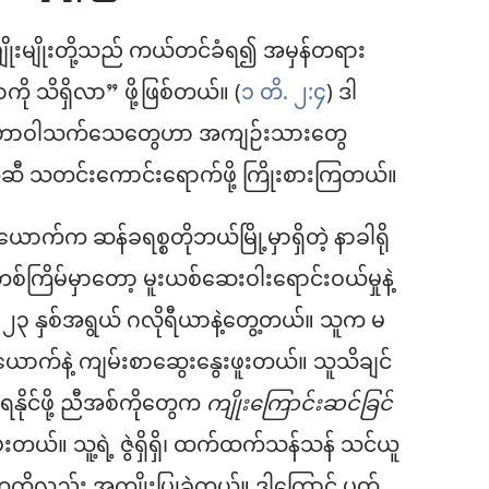
းမျိုးတို့သည် ကယ်တင်ခံရ၍ အမှန်တရား
ု သိရှိလာ” ဖို့ဖြစ်တယ်။ (
၁ တိ. ၂:၄
) ဒါ
ိတဲ့ ယေဟောဝါသက်သေတွေဟာ အကျဉ်းသားတွေ
ွေဆီ သတင်းကောင်းရောက်ဖို့ ကြိုးစားကြတယ်။
ောက်က ဆန်ခရစ္စတိုဘယ်မြို့မှာရှိတဲ့ နာခါရို
ြိမ်မှာတော့ မူးယစ်ဆေးဝါးရောင်းဝယ်မှုနဲ့
 ၂၃ နှစ်အရွယ် ဂလိုရီယာနဲ့တွေ့တယ်။ သူက မ
ာက်နဲ့ ကျမ်းစာဆွေးနွေးဖူးတယ်။ သူသိချင်
ရနိုင်ဖို့ ညီအစ်ကိုတွေက
ကျိုးကြောင်းဆင်ခြင်
တယ်။ သူ့ရဲ့ ဇွဲရှိရှိ၊ ထက်ထက်သန်သန် သင်ယူ
ုလည်း အကျိုးပြုခဲ့တယ်။ ဒါကြောင့် ပတ်