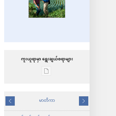
ကူးယူရာမှာ ရွေးချယ်စရာများ
စာပေ
ကူး
ယူ
ရာ
မာတိကာ
နောက်သို့
ရှေ့
မှာ
သို့