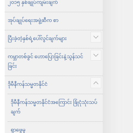
ရွေးချယ်
၂၀၁၅ နှစ်ချုပ်ကျမ်းချက်
စရာ
များ
အုပ်ချုပ်ရေးအဖွဲ့ဆီက စာ
၂၀၁၅
ယေ
ပြီးခဲ့တဲ့နှစ်ရဲ့ပေါ်လွင်ချက်များ
ပို
ဟော
ပြ
ကမ္ဘာတစ်ခွင် ဟောပြောခြင်းနဲ့သွန်သင်
ဝါ
ပို
ပါ
ခြင်း
သက်သေ
ပြ
တွေ
ပါ
ဒိုမီနီကန်သမ္မတနိုင်ငံ
ရဲ့
ပို
နှစ်ချုပ်
ပြ
ဒိုမီနီကန်သမ္မတနိုင်ငံအကြောင်း ခြုံငုံသုံးသပ်
စာအုပ်
ပါ
ချက်
ရှာဖွေမှု