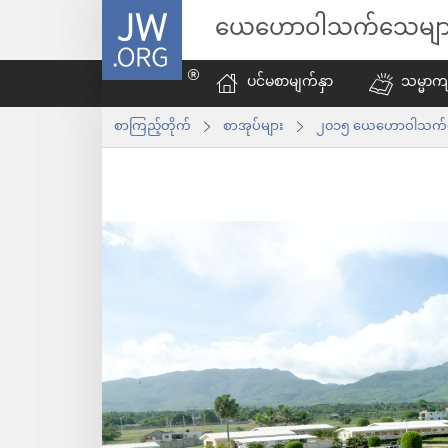
JW.ORG
ယေဟောဝါသက်သေမျာ
ပင်မစာမျက်နှာ
သမ္မာကျ
စာကြည့်တိုက်
စာအုပ်များ
၂၀၁၅ ယေဟောဝါသက်သေတ