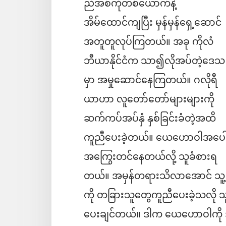
ညီအစ်ကိုတစ်ယောက်နဲ့
အိမ်ထောင်ကျပြီး မှန်မှန်ရှေ့ဆောင်
အတူတူလုပ်ကြတယ်။ အခု ကိုလံ
ဘီယာနိုင်ငံက သာ၍လိုအပ်တဲ့ဒေသ
မှာ အမှုဆောင်နေကြတယ်။ ဂလိုရီ
ယာဟာ လူတော်တော်များများကို
ဆက်ကပ်အပ်နှံ နှစ်ခြင်းခံတဲ့အထိ
ကူညီပေးခဲ့တယ်။ ယေဟောဝါအပေါ
အကြွေးတင်နေတယ်လို့ သူခံစားရ
တယ်။ အမှန်တရားသိလာအောင် သူ့
ကို တခြားသူတွေကူညီပေးခဲ့သလို
ပေးချင်တယ်။ ဒါက ယေဟောဝါကို အက