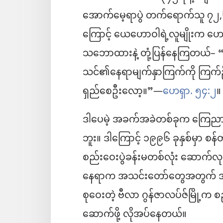
အောက်မေ့ရာပွဲ တက်ရောက်သူ ၇၂,
ကြောင့် ယေဟောဝါရဲ့လူမျိုးက ဟ
သဘောထားနဲ့ တုံ့ပြန်နေကြတယ်–
သင်၏နေရာမျက်နှာကြက်ကို ကြက်ဦးလော
ရှည်စေဦးလော့။”—
ဟေရှာ. ၅၄:၂
။
ဒါပေမဲ့ အခက်အခဲတစ်ခုက ကြေညာသူ
ဘူး။ ဒါကြောင့် ၁၉၉၆ ခုနှစ်မှာ စန်တိ
စည်းဝေးပွဲခန်းမတစ်လုံး ဆောက်လုပ်
နေရာက အသင်းတော်တွေအတွက် အတေ
စုဝေးတဲ့ ဗီလာ ဂွန်ဇာလပ်ဇ်မြို့က စည
ဆောက်ဖို့ လိုအပ်နေတယ်။