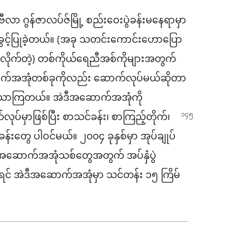
 ဗီလာ ဂွန်ဇာလပ်ဇ်မြို့ စည်းဝေးပွဲခန်းမနေရာမှာ
ု့ ခွင့်ပြုခဲ့တယ်။ (အခု သတင်းကောင်းဟောပြော
လိုက်တဲ့) တစ်ကိုယ်ရေညီအစ်ကိုများအတွက်
ောက်အအုံတစ်ခုကိုလည်း ဆောက်လုပ်မယ်ဆိုတာ
းသာကြတယ်။ အဲဒီအဆောက်အအုံကို
ုပ်မှာဖြစ်ပြီး စာသင်ခန်း၊ စာကြည့်တိုက်၊
ခန်းတွေ ပါဝင်မယ်။ ၂၀၀၄ ခုနှစ်မှာ အုပ်ချုပ်
်က အဆောက်အအုံသစ်တွေအတွက် အပ်နှံပွဲ
ရင် အဲဒီအဆောက်အအုံမှာ သင်တန်း ၁၅ ကြိမ်