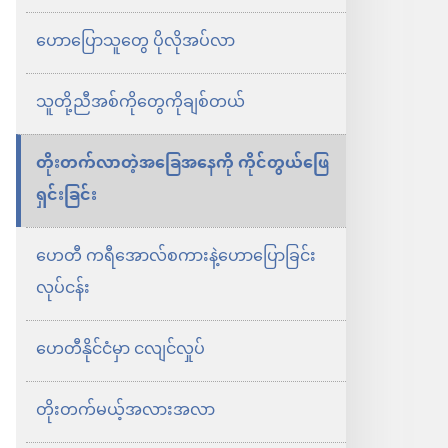
ဟောပြောသူတွေ ပိုလိုအပ်လာ
သူတို့ညီအစ်ကိုတွေကိုချစ်တယ်
တိုးတက်လာတဲ့အခြေအနေကို ကိုင်တွယ်ဖြေ
ရှင်းခြင်း
ဟေတီ ကရီအောလ်စကားနဲ့ဟောပြောခြင်း
လုပ်ငန်း
ဟေတီနိုင်ငံမှာ ငလျင်လှုပ်
တိုးတက်မယ့်အလားအလာ