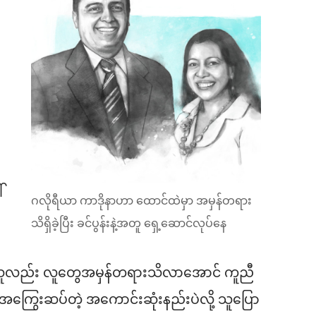
်
ဂလိုရီယာ ကာဒိုနာဟာ ထောင်ထဲမှာ အမှန်တရား
သိရှိခဲ့ပြီး ခင်ပွန်းနဲ့အတူ ရှေ့ဆောင်လုပ်နေ
 သူလည်း လူတွေအမှန်တရားသိလာအောင် ကူညီ
ြွေးဆပ်တဲ့ အကောင်းဆုံးနည်းပဲလို့ သူပြော