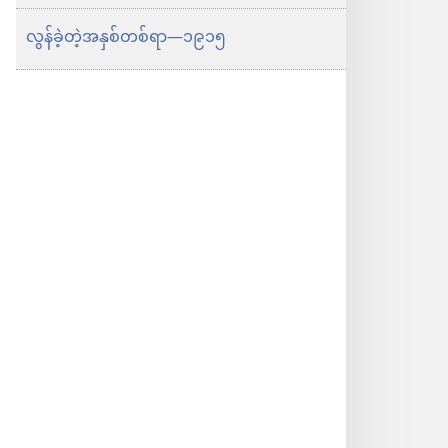
လွန်ခဲ့တဲ့အနှစ်တစ်ရာ​—၁၉၁၅