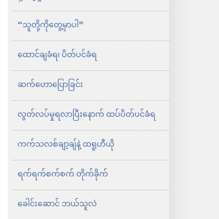
“သူတို့ကိုတွေ့မှာပါ”
ထောင်ချခံရ၊ ပိတ်ပင်ခံရ
ဆက်ဟောပြောခြင်း
လွတ်လပ်မှုရလာပြီးနောက် ထပ်ပိတ်ပင်ခံရ
ကက်သလစ်ချာ့ချ်နဲ့ ထရူဟီယို
ရက်ရက်စက်စက် တိုက်ခိုက်
ခေါင်းဆောင် ဘယ်သူလဲ