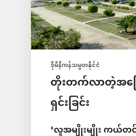
ဒိုမီနီကန်သမ္မတနိုင်ငံ
တိုးတက်လာတဲ့အခြ
ရှင်းခြင်း
‘လူအမျိုးမျိုး ကယ်တင်