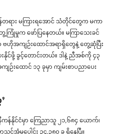
တရား မကြားရအောင် သံတိုင်တွေက မကာ
့တွေ့ကြုံမှုက ဖော်ပြနေတယ်။ မကြာသေးခင်
ဗဟိုအကျဉ်းထောင်အရာရှိတွေနဲ့ တွေ့ဆုံပြီး
င်ဖို့ ခွင့်တောင်းတယ်။ ဒါနဲ့ ညီအစ်ကို ၄၃
ကျဉ်းထောင် ၁၃ ခုမှာ ကျမ်းစာပညာပေး
့’
ီနီကန်နိုင်ငံမှာ ကြေညာသူ ၂၁,၆၈၄ ယောက်၊
သင်အံမှုပေါင်း ၃၄,၃၈၀ ခု ရှိနေပြီ။