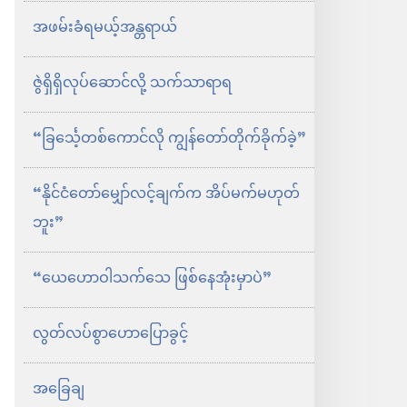
အဖမ်းခံရမယ့်အန္တရာယ်
ဇွဲရှိရှိလုပ်ဆောင်လို့ သက်သာရာရ
“ခြင်္သေ့တစ်ကောင်လို ကျွန်တော်တိုက်ခိုက်ခဲ့”
“နိုင်ငံတော်မျှော်လင့်ချက်က အိပ်မက်မဟုတ်
ဘူး”
“ယေဟောဝါသက်သေ ဖြစ်နေအုံးမှာပဲ”
လွတ်လပ်စွာဟောပြောခွင့်
အခြေချ