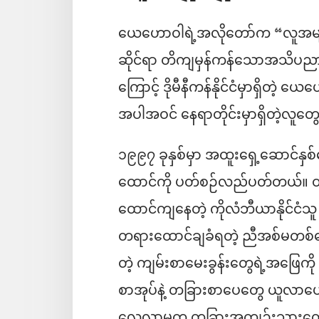
ယေဟောဝါရဲ့အလိုတော်က “လူအမျို
ဆိုင်ရာ တိကျမှန်ကန်သောအသိပညာကိ
ကြောင့် ဒိုမီနီကန်နိုင်ငံမှာရှ
အပါအဝင် နေရာတိုင်းမှာရှိတဲ့လူတ
၁၉၉၇ ခုနှစ်မှာ အထူးရှေ့ဆောင်နှစ်ယ
ထောင်ကို ပတ်စဉ်လည်ပတ်တယ်။ တစ်က
ထောင်ကျနေတဲ့ ကိုလံဘီယာနိုင်ငံသူ
တရားထောင်ချခံရတဲ့ ညီအစ်မတစ်ယေ
တဲ့ ကျမ်းစာမေးခွန်းတွေရဲ့အဖြေကို 
စာအုပ်နဲ့ တခြားစာပေတွေ ယူလာပေး
လေ့လာမှုက တခြားအကျဉ်းသားတွေကိ