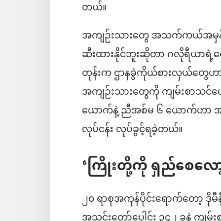
တယ်။
အကျဉ်းသားတွေ အသက်ကယ်အမှန်
ဆီးထားနိုင်ဘူးဆိုတာ ဂလိုရီယာရဲ
တုန်းက ဌာနခွဲကိုယ်စားလှယ်တွေဟာ 
အကျဉ်းသားတွေကို ကျမ်းစာသင်ပေးနို
ယောက်နဲ့ ညီအစ်မ ၆ ယောက်ဟာ အ
လုပ်ငန်း လုပ်ခွင့်ရခဲ့တယ်။
‘ကြိုးတို့ကို ရှည်စေလော
၂၀ ရာစုအကုန်ပိုင်းရောက်တော့ ဒိုမ
အသင်းတော်ပေါင်း ၃၄၂ ခုနဲ့ ကျမ်းစာ