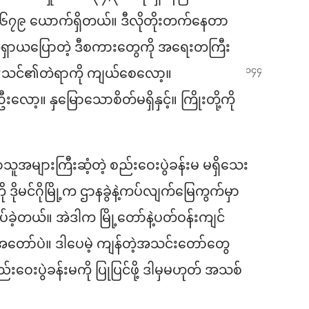
၆၇၉ ယောက်ရှိတယ်။ ဒီလိုတိုးတက်နေတာ
ေရှာယပြောတဲ့ ဒီစကားတွေကို အရေးတကြီး
 “သင်၏တဲရာကို
ကျယ်စေလော့။
့။ နှမြောသောစိတ်မရှိနှင့်။ ကြိုးတို့ကို
အများကြီးဆံ့တဲ့ စည်းဝေးပွဲခန်းမ မရှိသေး
ု ဒိုမင်ဂိုမြို့က ဌာနခွဲနဲ့ကပ်လျက်မြေကွက်မှာ
ခဲ့တယ်။ အဲဒါက မြို့တော်နဲ့ပတ်ဝန်းကျင်
ာ်ပဲ။ ဒါပေမဲ့ ကျန်တဲ့အသင်းတော်တွေ
်းဝေးပွဲခန်းမကို ပြုပြင်ဖို့ ဒါမှမဟုတ် အသစ်