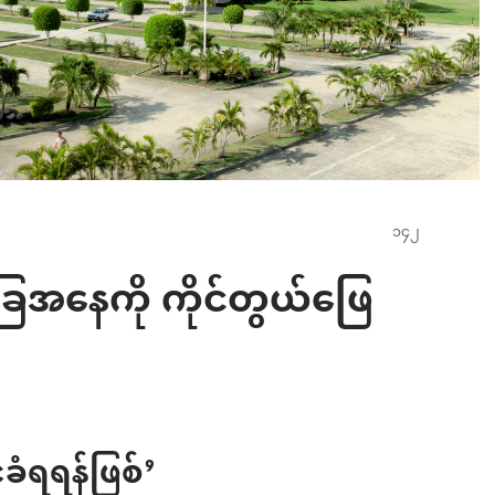
ေအနေကို ကိုင်တွယ်ဖြေ
ခံရရန်ဖြစ်’