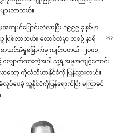
ုးများလာတယ်။
းအကျယ်ပြောင်းလဲလာပြီး ၁၉၉၉ ခုနှစ်မှာ
ာသူ ဖြစ်လာတယ်။ ထောင်ထဲ
မှာ လစဉ် နာရီ
်းစာသင်အံမှုခြောက်ခု ကျင်းပတယ်။ ၂၀၀၀
်ရဖို့ လျှောက်ထားတဲ့အခါ သူ့ရဲ့အမူအကျင့်ကောင်း
ာတော့ ကိုလံဘီယာနိုင်ငံကို ပြန်သွားတယ်။
ပေမဲ့ သူ့နိုင်ငံကိုပြန်ရောက်ပြီး မကြာခင်
။