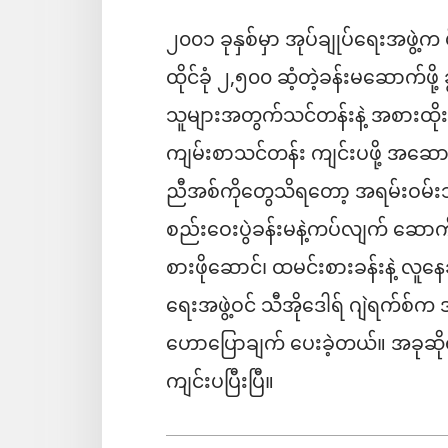
၂၀၀၁ ခုနှစ်မှာ အုပ်ချုပ်ရေးအဖွဲ့က
ထိုင်ခုံ ၂,၅၀၀ ဆံ့တဲ့ခန်းမဆောက်ဖိ
သူများအတွက်သင်တန်းနဲ့ အစားထိုး
ကျမ်းစာသင်တန်း ကျင်းပဖို့ အဆ
ညီအစ်ကိုတွေသိရတော့ အရမ်းဝမ်
စည်းဝေးပွဲခန်းမနဲ့ကပ်လျက်
ဆောက်လ
စားဖိုဆောင်၊ ထမင်းစားခန်းနဲ့ လူနေ
ရေးအဖွဲ့ဝင် သီအိုဒေါရ် ဂျဲရက်စ
ဟောပြောချက် ပေးခဲ့တယ်။ အခုဆို
ကျင်းပပြီးပြီ။