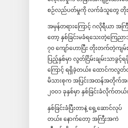
စဉ်လည်ပတ်မှုကို လက်ခံသူတွေ တိ
အမှန်တရားကြောင့် ဂလိုရီယာ အကြီ
တော့ နှစ်ခြင်းမခံရသေးတဲ့ကြေည
၇၀ ကျော်ဟောပြီး တိုးတက်တဲ့ကျမ
ပြည့်နှစ်မှာ လွတ်ငြိမ်းချမ်းသာခွင့
ကြောင့် ရရှိခဲ့တယ်။ ထောင်ကလွတ်လ
မိသားစုက အပြင်းအထန်အတိုက်အခံလုပ်
၂၀၀၁ ခုနှစ်မှာ နှစ်ခြင်းခံလိုက်တယ်
နှစ်ခြင်းခံပြီးတာနဲ့ ရှေ့ဆောင်လုပ်
တယ်။ နောက်တော့ အကြီးအကဲ