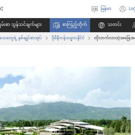
း
မြန်မာ
Log
ဘာသာစကား
(w
ရွေးချယ်
အ
မ်းစာ သွန်သင်ချက်များ
စာကြည့်တိုက်
သတင်း
ပါ
ဖွ
င့်
ွေရဲ့ နှစ်ချုပ်စာအုပ်
ဒိုမီနီကန်သမ္မတနိုင်ငံ
တိုးတက်လာတဲ့အခြေအနေကိ
န
ပါ
တ