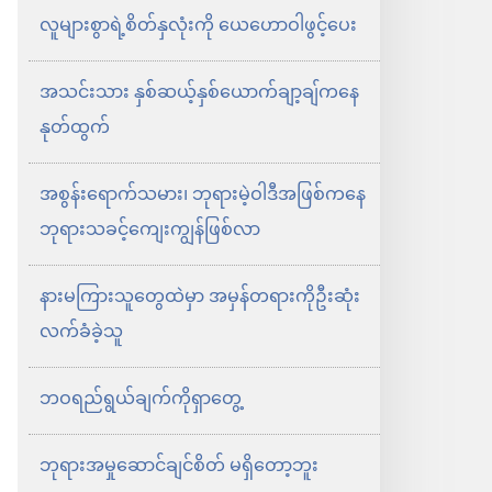
လူများစွာရဲ့စိတ်နှလုံးကို ယေဟောဝါဖွင့်ပေး
အသင်းသား နှစ်ဆယ့်နှစ်ယောက်ချာ့ချ်ကနေ
နုတ်ထွက်
အစွန်းရောက်သမား၊ ဘုရားမဲ့ဝါဒီအဖြစ်ကနေ
ဘုရားသခင့်ကျေးကျွန်ဖြစ်လာ
နားမကြားသူတွေထဲမှာ အမှန်တရားကိုဦးဆုံး
လက်ခံခဲ့သူ
ဘဝရည်ရွယ်ချက်ကိုရှာတွေ့
ဘုရားအမှုဆောင်ချင်စိတ် မရှိတော့ဘူး