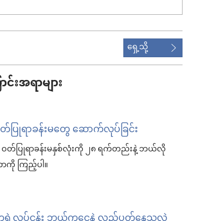
ရှေ့သို့
ောင်းအရာများ
တ်ပြုရာခန်းမတွေ ဆောက်လုပ်ခြင်း
က ဝတ်ပြုရာခန်းမနှစ်လုံးကို ၂၈ ရက်တည်းနဲ့ ဘယ်လို
ကို ကြည့်ပါ။
့လုပ်ငန်း ဘယ်ကငွေနဲ့ လည်ပတ်နေသလဲ