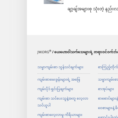
ချာ့ချ်အများစု သုံးတဲ့ နည်း
®
JW.ORG
/ ယေဟောဝါသက်သေများရဲ့ တရားဝင်ဝက်ဘ်ဆ
သမ္မာကျမ်းစာ သွန်သင်ချက်များ
စာကြည့်တိုက
ကျမ်းစာမေးခွန်းများရဲ့ အဖြေ
သမ္မာကျမ်းစ
ကျမ်းပိုဒ် ရှင်းပြချက်များ
စာအုပ်များ
ကျမ်းစာ သင်ပေးသူနဲ့အတူ လေ့လာ
စာစောင်များနဲ
သင်ယူပါ
ဝေစာများနဲ့ ဖ
ကျမ်းစာလေ့လာမှု ကိရိယာများ
ဆောင်းပါးတွဲ