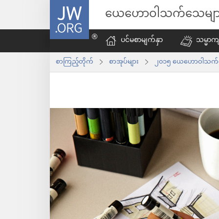
JW.ORG
ယေဟောဝါသက်သေမျာ
ပင်မစာမျက်နှာ
သမ္မာကျ
စာကြည့်တိုက်
စာအုပ်များ
၂၀၁၅ ယေဟောဝါသက်သေတ