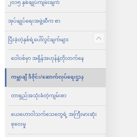
ရွေးချယ်
၂၀၁၅ နှစ်ချုပ်ကျမ်းချက်
စရာ
များ
အုပ်ချုပ်ရေးအဖွဲ့ဆီက စာ
၂၀၁၅
ယေ
ပြီးခဲ့တဲ့နှစ်ရဲ့ပေါ်လွင်ချက်များ
ပို
ဟော
ပြ
ဝေါဝစ်မှာ အရှိန်အဟုန်နဲ့တိုးတက်နေ
ဝါ
ပါ
သက်သေ
ကမ္ဘာချီ ဒီဇိုင်း/ဆောက်လုပ်ရေးဌာန
တွေ
ရဲ့
တာရှည်အသုံးခံတဲ့ကျမ်းစာ
နှစ်ချုပ်
စာအုပ်
ယေဟောဝါသက်သေတွေရဲ့ အကြီးမားဆုံး
စုဝေးမှု