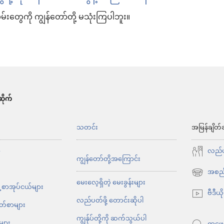
လမ်းတွေကို ကျွန်တော်တို့ မသုံးကြပါဘူး။
ိုက်
်
သတင်း
အမြန်ချိတ်
ာ
လည်ပတ
ကျွန်တော်တို့အကြောင်း
အစည်
(window
မေးလေ့ရှိတဲ့ မေးခွန်းများ
့ စာအုပ်ငယ်များ
အသစ်
ဗီဒီယိ
လည်ပတ်ဖို့ တောင်းဆိုပါ
ဖွ
ိတ်စာများ
င့်
ကျွန်ုပ်တို့ကို ဆက်သွယ်ပါ
များ