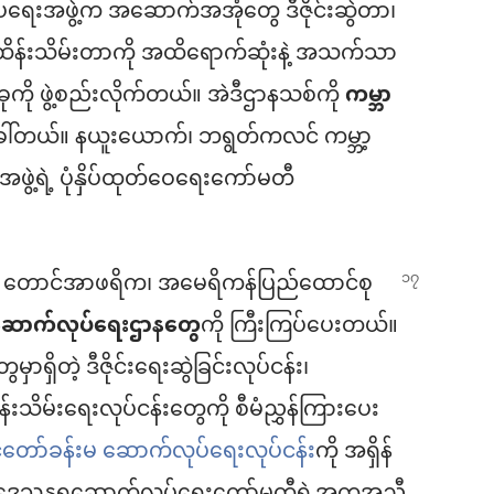
်ရေးအဖွဲ့က အဆောက်အအုံတွေ ဒီဇိုင်းဆွဲတာ၊
်ထိန်းသိမ်းတာကို အထိရောက်ဆုံးနဲ့ အသက်သာ
ခုကို ဖွဲ့စည်းလိုက်တယ်။ အဲဒီဌာနသစ်ကို
ကမ္ဘာ
ခေါ်တယ်။ နယူးယောက်၊ ဘရွတ်ကလင် ကမ္ဘာ့
းအဖွဲ့ရဲ့ ပုံနှိပ်ထုတ်ဝေရေးကော်မတီ
 တောင်အာဖရိက၊ အမေရိကန်ပြည်ထောင်စု
း/ဆောက်လုပ်ရေးဌာနတွေ
ကို ကြီးကြပ်ပေးတယ်။
ိတဲ့ ဒီဇိုင်းရေးဆွဲခြင်းလုပ်ငန်း၊
န်းသိမ်းရေးလုပ်ငန်းတွေကို စီမံညွှန်ကြားပေး
င်ငံတော်ခန်းမ ဆောက်လုပ်ရေးလုပ်ငန်း
ကို အရှိန်