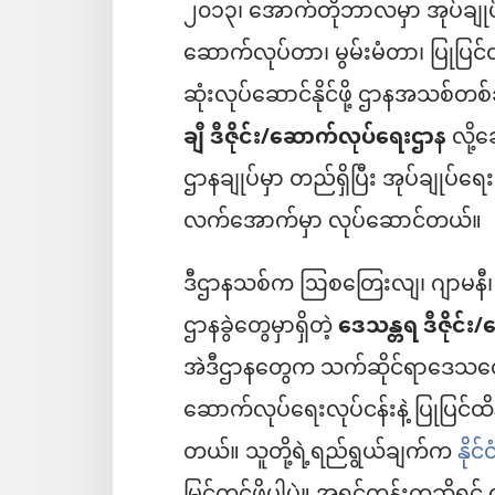
၂၀၁၃၊ အောက်တိုဘာလမှာ အုပ်ချုပ
ဆောက်လုပ်တာ၊ မွမ်းမံတာ၊ ပြုပြင
ဆုံးလုပ်ဆောင်နိုင်ဖို့ ဌာနအသစ်တစ်
ချီ ဒီဇိုင်း/ဆောက်လုပ်ရေးဌာန
လို့
ဌာနချုပ်မှာ တည်ရှိပြီး အုပ်ချုပ်ရေ
လက်အောက်မှာ လုပ်ဆောင်တယ်။
ဒီဌာနသစ်က ဩစတြေးလျ၊ ဂျာမနီ၊
ဌာနခွဲတွေမှာရှိတဲ့
ဒေသန္တရ ဒီဇိုင်
အဲဒီဌာနတွေက သက်ဆိုင်ရာဒေသတွေမှာရှ
ဆောက်လုပ်ရေးလုပ်ငန်းနဲ့ ပြုပြင်ထိ
တယ်။ သူတို့ရဲ့ရည်ရွယ်ချက်က
နို