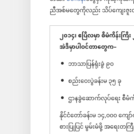
ညီအစ်မတွေကိုလည်း သိပ်ကျေးဇူ
၂၀၁၄၊ ဧပြီလမှာ စီမံကိန်းကြ
အဲဒီမှာပါဝင်တာတွေက–
ဘာသာပြန်ရုံးခွဲ ၉၀
စည်းဝေးပွဲခန်းမ ၃၅ ခု
ဌာနခွဲဆောက်လုပ်ရေး စီမံက
နိုင်ငံတော်ခန်းမ ၁၄,၀၀၀ ကျော
စားပြုပြင် မွမ်းမံဖို့ အရေးတ