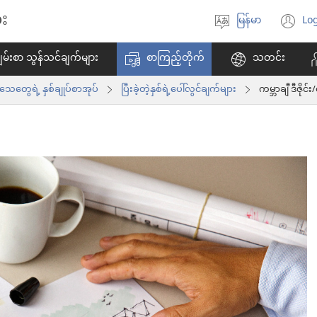
း
မြန်မာ
Log
ဘာသာစကား
(w
ရွေးချယ်
အ
မ်းစာ သွန်သင်ချက်များ
စာကြည့်တိုက်
သတင်း
ပါ
ဖွ
င့်
ွေရဲ့ နှစ်ချုပ်စာအုပ်
ပြီးခဲ့တဲ့နှစ်ရဲ့ပေါ်လွင်ချက်များ
ကမ္ဘာချီ ဒီဇို
န
ပါ
တ