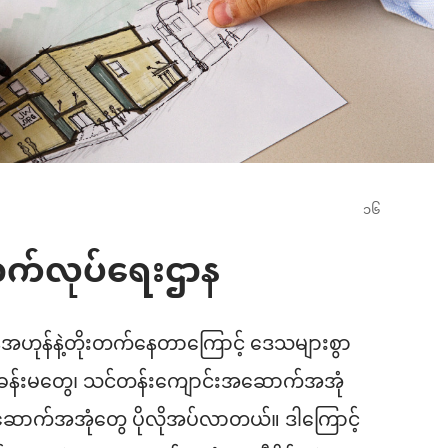
ဆောက်လုပ်ရေးဌာန
အဟုန်နဲ့တိုးတက်နေတာကြောင့် ဒေသများစွာ
းပွဲခန်းမတွေ၊ သင်တန်းကျောင်းအဆောက်အအုံ
ဲအဆောက်အအုံတွေ ပိုလိုအပ်လာတယ်။ ဒါကြောင့်