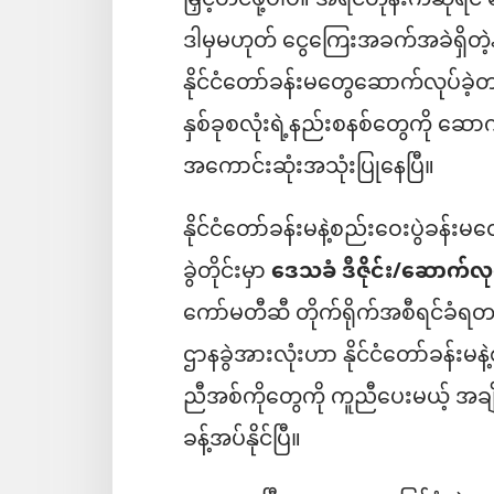
မြှင့်တင်ဖို့ပါပဲ။ အရင်တုန်းကဆ
ဒါမှမဟုတ် ငွေကြေးအခက်အခဲရှိတဲ့
နိုင်ငံတော်ခန်းမတွေဆောက်လုပ်ခဲ့တယ
နှစ်ခုစလုံးရဲ့နည်းစနစ်တွေကို ဆောက်
အကောင်းဆုံးအသုံးပြုနေပြီ။
နိုင်ငံတော်ခန်းမနဲ့စည်းဝေးပွဲခန်းမတ
ခွဲတိုင်းမှာ
ဒေသခံ ဒီဇိုင်း/ဆောက်လ
ကော်မတီဆီ တိုက်ရိုက်အစီရင်ခံရတယ
ဌာနခွဲအားလုံးဟာ နိုင်ငံတော်ခန်းမ
ညီအစ်ကိုတွေကို ကူညီပေးမယ့် အချ
ခန့်အပ်နိုင်ပြီ။