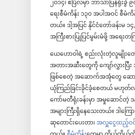
၂၀၁၄၊ ဧပြီလမှာ ဘာသာပြန်ရုံးခွဲ ၉၀
ရေးစီမံကိန်း ၁၃၀ အပါအဝင် စီမံကိ
တယ်။ ဒါ့အပြင် နိုင်ငံတော်ခန်းမ ၁၄
အကြီးစားပြုပြင်မွမ်းမံဖို့ အရေး
ယေဟောဝါရဲ့ စည်းလုံးတဲ့လူမျိုးတေ
အတားအဆီးတွေကို ကျော်လွှားပြီး သန
ဖြစ်စေတဲ့ အဆောက်အအုံတွေ ဆော
ယုံကြည်ခြင်းခိုင်ခံ့စေတယ် မဟုတ်လ
ကော်မတီရုံးခန်းမှာ အမှုဆောင်တဲ့
အများကြီးရှိနေသေးတယ်။ ဒါကြောင
ဆုတောင်းပေးတာ၊
အလှူငွေထည့်ဝ
တယ်။
စီမံကိန်း
တွေမှာ ကိုယ့်ကိုယ်