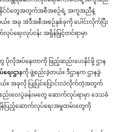
ိုရင် ဒေသန္တရဆောက်လုပ်ရေးကော်မတီရဲ့အကူအညီ
နိုင်ငံတွေအတွက်အစီအစဉ်ရဲ့ အကူအညီနဲ့
်။ အခု အဲဒီအစီအစဉ်နှစ်ခုကို ပေါင်းလိုက်ပြီး
လုပ်ရေးလုပ်ငန်း အရှိန်မြှင့်တင်ရာမှာ
ွေ ပိုလိုအပ်နေတာကို ဖြည့်ဆည်းပေးနိုင်ဖို့ ဌာန
ုပ်ရေးဌာန
ကို ဖွဲ့စည်းခဲ့တယ်။ ဒီဌာနက ဌာနခွဲ
်။ အခုလို ပြုပြင်ပြောင်းလဲလိုက်တဲ့အတွက်
နဲ့စည်းဝေးပွဲခန်းမတွေ ဆောက်လုပ်ရာမှာ ဒေသခံ
ိန်ပြည့်ဆောက်လုပ်ရေးအမှုထမ်းတွေကို