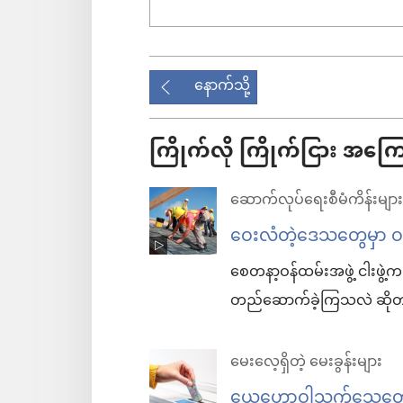
နောက်သို့
ကြိုက်လို ကြိုက်ငြား အကြ
ဆောက်လုပ်ရေးစီမံကိန်းများ
ဝေးလံတဲ့ဒေသတွေမှာ ဝ
စေတနာ့ဝန်ထမ်းအဖွဲ့ ငါးဖွဲ့
တည်ဆောက်ခဲ့ကြသလဲ ဆိုတာ
မေးလေ့ရှိတဲ့ မေးခွန်းများ
ယေဟောဝါသက်သေတွေရဲ