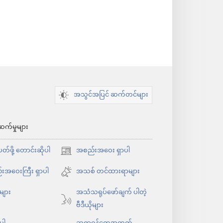
အသွင်အပြင် ဆက်တင်များ
ဆက်မှုများ
်ဖို့ တောင်းဆိုပါ
အစည်းအဝေး ရှာပါ
(window
အသစ်
းအဝေးကြီး ရှာပါ
အသစ် တင်ထားရာများ
ဖွ
ုများ
အသံသရုပ်ဖော်ချက် ပါတဲ့
င့်
ဗီဒီယိုများ
နေ
ပါ