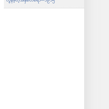
လွန်ခဲ့တဲ့အနှစ်တစ်ရာ​—၁၉၁၅
ပါ