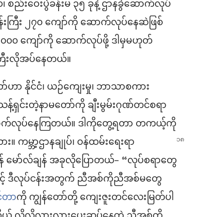
၊ စည်းဝေးပွဲခန်းမ ၃၅ ခုနဲ့ ဌာနခွဲဆောက်လုပ်
န်းကြီး ၂၇၀ ကျော်ကို ဆောက်လုပ်နေဆဲဖြစ်
,၀၀၀ ကျော်ကို ဆောက်လုပ်ဖို့ ဒါမှမဟုတ်
တကြီးလိုအပ်နေတယ်။
ာ်ဟာ နိုင်ငံ၊ ယဉ်ကျေးမှု၊ ဘာသာစကား
့်ရှင်းတဲ့နာမတော်ကို ချီးမွမ်းဂုဏ်တင်စရာ
က်လုပ်နေကြတယ်။ ဒါကိုတွေ့ရတာ တကယ့်ကို
ား။ ကမ္ဘာ့ဌာနချုပ်၊
ဝန်ထမ်းရေးရာ
 ဒန် မော်လ်ချန် အခုလိုပြောတယ်– “လုပ်စရာတွေ
့် ဒီလုပ်ငန်းအတွက် ညီအစ်ကိုညီအစ်မတွေ
င်တာ
ကို ကျွန်တော်တို့ ကျေးဇူးတင်လေးမြတ်ပါ
ကိုယ် လိုလိုလားလားပေးဆပ်နေတဲ့ ညီအစ်ကို