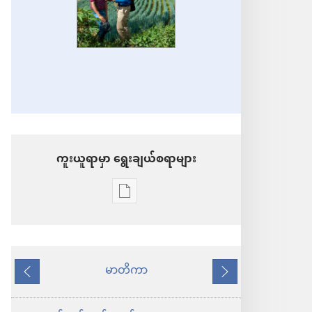
ကူးယူရာမှာ ရွေးချယ်စရာများ
စာပေ
ကူး
ယူ
ရာ
မာတိကာ
နောက်သို့
ရှေ့
မှာ
သို့