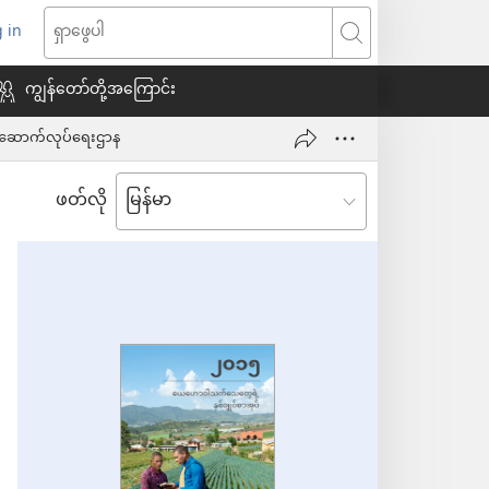
 in
indow
ရှာဖွေ
သစ်
ပါ
ကျွန်တော်တို့အကြောင်း
င်း/ဆောက်လုပ်ရေးဌာန
ေ
ဖတ်လို
ယ်)