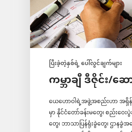
ပြီးခဲ့တဲ့နှစ်ရဲ့ ပေါ်လွင်ချက်များ
ကမ္ဘာချီ ဒီဇိုင်း/
ယေဟောဝါရဲ့အဖွဲ့အစည်းဟာ အရှိန်
မှာ နိုင်ငံတော်ခန်းမတွေ၊ စည်းဝေ
တွေ၊ ဘာသာပြန်ရုံးခွဲတွေ၊ ဌာနခွ