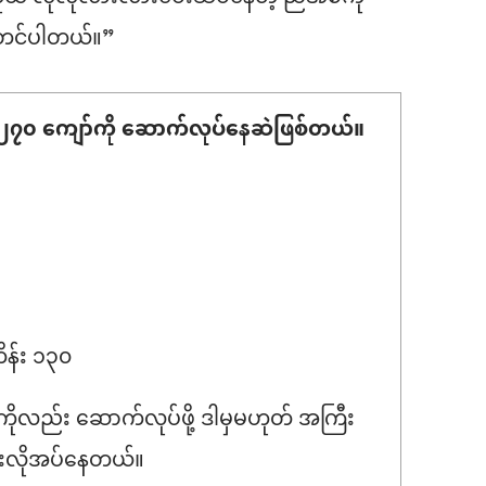
းတင်ပါတယ်။”
ီး ၂၇၀ ကျော်ကို ဆောက်လုပ်နေဆဲဖြစ်တယ်။
ိန်း ၁၃၀
်ကိုလည်း ဆောက်လုပ်ဖို့ ဒါမှမဟုတ် အကြီး
ကြီးလိုအပ်နေတယ်။