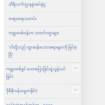
သီရိလင်္ကာဌာနခွဲအပ်နှံပွဲ
တရားရေးသတင်း
ကမ္ဘာတစ်ဝန်းက သတင်းထူးများ
‘ငါတို့သည် ထူးဆန်းသောအရာများကို မြင်ခဲ့
ပြီ’
ကမ္ဘာတစ်ခွင် ဟောပြောခြင်းနဲ့သွန်သင်
ပို
ခြင်း
ပြ
ပါ
ဒိုမီနီကန်သမ္မတနိုင်ငံ
ပို
ပြ