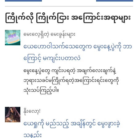
ကြိုက်လို ကြိုက်ငြား အကြောင်းအရာများ
မေးလေ့ရှိတဲ့ မေးခွန်းများ
ယေဟောဝါသက်သေတွေက မွေးနေ့ပွဲကို ဘာ
ကြောင့် မကျင်းပတာလဲ
မွေးနေ့ပွဲတွေ ကျင်းပရတဲ့ အချက်လေးချက်နဲ့
ဘုရားသခင်မကြိုက်ရတဲ့အကြောင်းရင်းတွေကို
သုံးသပ်ကြည့်ပါ။
နိုးလော့!
ယေရှုကို မည်သည့် အချိန်တွင် မွေးဖွားခဲ့
သနည်း