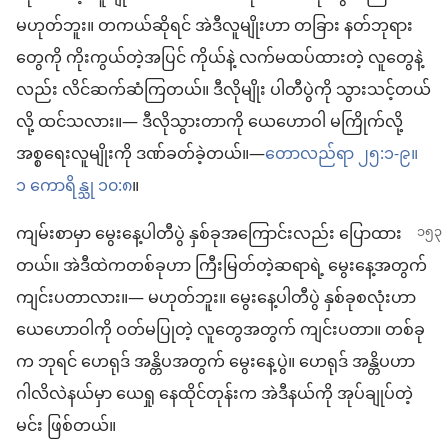
မဟုတ်ဘူး။ တကယ်ဆိုရင် အဲဒီလူမျိုးဟာ တခြား နတ်ဘုရား
တွေကို ကိုးကွယ်တဲ့အပြင် ကိုယ်နဲ့ လက်မထပ်ထားတဲ့ လူတွေနဲ့
လည်း လိင်ဆက်ဆံကြတယ်။ ဒီလိုမျိုး ပါတီပွဲကို သွားသင့်တယ်
လို့ ထင်သလား။— ဒီလိုသွားတာကို ယေဟောဝါ မကြိုက်လို့
အစ္စရေးလူမျိုးကို ဒဏ်ခတ်ခဲ့တယ်။—
တောလည်ရာ ၂၅:၁-၉။
၁ ကောရိန္သု ၁၀:၈
။
ကျမ်းစာမှာ မွေးနေ့ပါတီပွဲ နှစ်ခုအကြောင်းလည်း ပြောထား
တယ်။ အဲဒီထဲကတစ်ခုဟာ ကြီးမြတ်တဲ့ဆရာရဲ့ မွေးနေ့အတွက်
ကျင်းပတာလား။— မဟုတ်ဘူး။ မွေးနေ့ပါတီပွဲ နှစ်ခုစလုံးဟာ
ယေဟောဝါကို ဝတ်မပြုတဲ့ လူတွေအတွက် ကျင်းပတာ။ တစ်ခု
က ဘုရင် ဟေရုဒ် အန္တိပအတွက် မွေးနေ့ပွဲ။ ဟေရုဒ် အန္တိပဟာ
ဂါလိလဲနယ်မှာ ယေရှု နေထိုင်တုန်းက အဲဒီနယ်ကို အုပ်ချုပ်တဲ့
မင်း ဖြစ်တယ်။