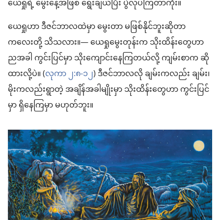
ယေရှုရဲ့ မွေးနေ့အဖြစ် ရွေးချယ်ပြီး ပွဲလုပ်ကြတာကိုး။
ယေရှုဟာ ဒီဇင်ဘာလထဲမှာ မွေးတာ မဖြစ်နိုင်ဘူးဆိုတာ
ကလေးတို့ သိသလား။— ယေရှုမွေးတုန်းက သိုးထိန်းတွေဟာ
ညအခါ ကွင်းပြင်မှာ သိုးကျောင်းနေကြတယ်လို့ ကျမ်းစာက ဆို
ထားလို့ပဲ။ (
လုကာ ၂:၈-၁၂
) ဒီဇင်ဘာလလို ချမ်းကလည်း ချမ်း၊
မိုးကလည်းရွာတဲ့ အချိန်အခါမျိုးမှာ သိုးထိန်းတွေဟာ ကွင်းပြင်
မှာ ရှိနေကြမှာ မဟုတ်ဘူး။