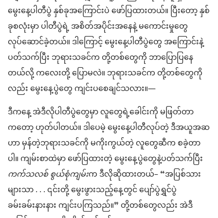
မွေးနေ့ပါတီပွဲ နှစ်ခုအကြောင်းပဲ ဖော်ပြထားတယ်။ ပြီးတော့ နှစ်
ခုစလုံးမှာ ပါတီပွဲရဲ့ အစိတ်အပိုင်းအနေနဲ့ မကောင်းမှုတွေ
လုပ်ဆောင်ခဲ့တယ်။ ဒါကြောင့် မွေးနေ့ပါတီပွဲတွေ အကြောင်းနဲ့
ပတ်သက်ပြီး ဘုရားသခင်က တို့တစ်တွေကို ဘာပြောပြနေ
တယ်လို့ ကလေးတို့ ပြောမလဲ။ ဘုရားသခင်က တို့တစ်တွေကို
လည်း မွေးနေ့ပွဲတွေ ကျင်းပစေချင်သလား။—
ဒီကနေ့ အဲဒီလိုပါတီပွဲတွေမှာ လူတွေရဲ့ခေါင်းကို မဖြတ်တာ
ကတော့ ဟုတ်ပါတယ်။ ဒါပေမဲ့ မွေးနေ့ပါတီလုပ်တဲ့ ဒီအယူအဆ
ဟာ မှန်တဲ့ဘုရားသခင်ကို မကိုးကွယ်တဲ့ လူတွေဆီက စခဲ့တာ
ပါ။ ကျမ်းစာထဲမှာ ဖော်ပြထားတဲ့ မွေးနေ့ပွဲတွေနဲ့ပတ်သက်ပြီး
ကက်သလစ် စွယ်စုံကျမ်း
က ဒီလိုဆိုထားတယ်– “အပြစ်သား
များသာ . . . ၎င်းတို့ မွေးဖွားသည့်နေ့တွင် ပျော်ပွဲရွှင်ပွဲ
ခမ်းခမ်းနားနား ကျင်းပကြသည်။” တို့တစ်တွေလည်း အဲဒီ