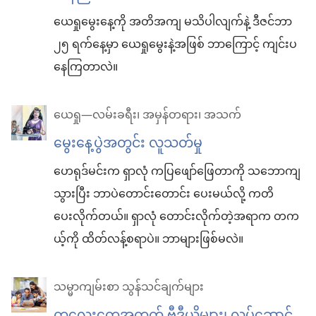
ယေရှုမွေးနေ့ကို အတိအကျ မသိပါလျက်နဲ့ ဒီဇင်ဘာ
၂၅ ရက်နေ့မှာ ယေရှုမွေးနဲ့အဖြစ် ဘာကြောင့် ကျင်းပ
နေကြတာလဲ။
ယေရှု—လမ်းခရီး၊ အမှန်တရား၊ အသက်
မွေးနေ့ပွဲအတွင်း လူသတ်မှု
ဟေရုဒ်မင်းက ရှာလုံ ကပြဖျော်ဖြေတာကို သဘောကျ
သွားပြီး ဘာပဲတောင်းတောင်း ပေးမယ်လို့ ကတိ
ပေးလိုက်တယ်။ ရှာလုံ တောင်းလိုက်တဲ့အရာက တက
ယ့်ကို ထိတ်လန့်စရာပဲ။ ဘာများဖြစ်မလဲ။
သမ္မာကျမ်းစာ သွန်သင်ချက်များ