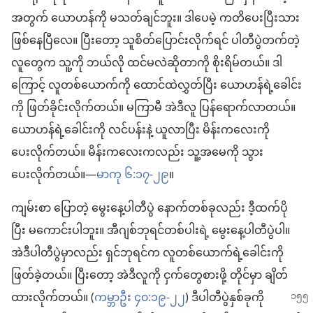
အတွက် ယောဟန်ကို မသတ်ချင်ဘူး။ ဒါပေမဲ့ ကတိပေးပြီးသား
ဖြစ်နေပြီလေ။ ပြီးတော့ သူစိတ်ပြောင်းလိုက်ရင် ပါတီပွဲတက်တဲ့
လူတွေက သူ့ကို ဘယ်လို ထင်မလဲဆိုတာကို စိုးရိမ်တယ်။ ဒါ
ကြောင့် လူတစ်ယောက်ကို ထောင်ထဲလွှတ်ပြီး ယောဟန်ရဲ့ခေါင်း
ကို ဖြတ်ခိုင်းလိုက်တယ်။ မကြာမီ အဲဒီလူ ပြန်ရောက်လာတယ်။
ယောဟန်ရဲ့ခေါင်းကို လင်ပန်းနဲ့ ယူလာပြီး မိန်းကလေးကို
ပေးလိုက်တယ်။ မိန်းကလေးကလည်း သူ့အမေကို သွား
ပေးလိုက်တယ်။—
မာကု ၆:၁၇-၂၉
။
ကျမ်းစာ ပြောတဲ့ မွေးနေ့ပါတီပွဲ နောက်တစ်ခုလည်း ဒီ့ထက်ပို
ပြီး မကောင်းပါဘူး။ အီဂျစ်ဘုရင်တစ်ပါးရဲ့ မွေးနေ့ပါတီပွဲပါ။
အဲဒီပါတီပွဲမှာလည်း ရှင်ဘုရင်က လူတစ်ယောက်ရဲ့ခေါင်းကို
ဖြတ်ခဲ့တယ်။ ပြီးတော့ အဲဒီလူကို ငှက်တွေစားဖို့ တိုင်မှာ ချိတ်
ထားလိုက်တယ်။ (
ကမ္ဘာဦး
၄၀:၁၉-၂၂
) ဒီပါတီပွဲနှစ်ခုကို