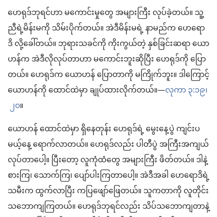
ဟေရုဒ်ဘုရင်ဟာ မကောင်းမှုတွေ အများကြီး လုပ်ခဲ့တယ်။ သူ့
ညီရဲ့မိန်းမကို သိမ်းပိုက်တယ်။ အဲဒီမိန်းမရဲ့ နာမည်က ဟေရော
ဒိ လို့ခေါ်တယ်။ ဘုရားသခင်ကို ကိုးကွယ်တဲ့ နှစ်ခြင်းဆရာ ယော
ဟန်က အဲဒီလိုလုပ်တာဟာ မကောင်းဘူးဆိုပြီး ဟေရုဒ်ကို ပြော
တယ်။ ဟေရုဒ်က ယောဟန် ပြောတာကို မကြိုက်ဘူး။ ဒါကြောင့်
ယောဟန်ကို ထောင်ထဲမှာ ချုပ်ထားလိုက်တယ်။—
လုကာ ၃:၁၉၊
၂၀
။
ယောဟန် ထောင်ထဲမှာ ရှိနေတုန်း ဟေရုဒ်ရဲ့ မွေးနေ့ပွဲ ကျင်းပ
မယ့်နေ့ ရောက်လာတယ်။ ဟေရုဒ်လည်း ပါတီပွဲ အကြီးအကျယ်
လုပ်တာပေါ့။ ပြီးတော့ လူကုံထံတွေ အများကြီး ဖိတ်တယ်။ ဒါနဲ့
စားကြ၊ သောက်ကြ၊ ပျော်ပါးကြတာပေါ့။ အဲဒီအခါ ဟေရောဒိရဲ့
သမီးက ထွက်လာပြီး ကပြဖျော်ဖြေတယ်။ သူကတာကို လူတိုင်း
သဘောကျကြတယ်။ ဟေရုဒ်ဘုရင်လည်း သိပ်သဘောကျတာနဲ့