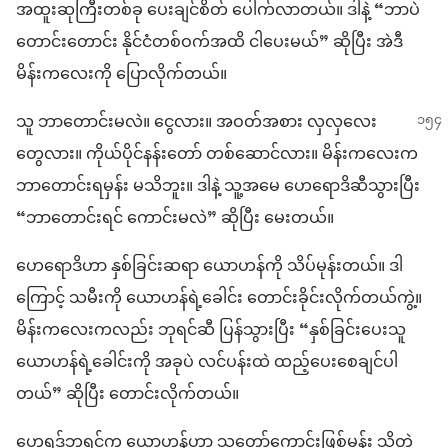
အထူးဆုကြီးတစ်ခု ပေးချင်စိတ် ပေါက်လာတယ်။ ဒါနဲ့ “ဘာပဲ
တောင်းတောင်း နိုင်ငံတစ်ဝက်အထိ ငါပေးမယ်” ဆိုပြီး အဲဒီ
မိန်းကလေးကို ပြောလိုက်တယ်။
သူ ဘာတောင်းမလဲ။ ငွေလား။ အဝတ်အစား လှလှလေး
တွေလား။ ကိုယ်ပိုင်နန်းတော် တစ်ဆောင်လား။ မိန်းကလေးက
ဘာတောင်းရမှန်း မသိဘူး။ ဒါနဲ့ သူ့အမေ ဟေရောဒိဆီသွားပြီး
“ဘာတောင်းရင် ကောင်းမလဲ” ဆိုပြီး မေးတယ်။
ဟေရောဒိဟာ နှစ်ခြင်းဆရာ ယောဟန်ကို သိပ်မုန်းတယ်။ ဒါ
ကြောင့် သမီးကို ယောဟန်ရဲ့ခေါင်း တောင်းခိုင်းလိုက်တယ်ကွဲ့။
မိန်းကလေးကလည်း ဘုရင်ဆီ ပြန်သွားပြီး “နှစ်ခြင်းပေးသူ
ယောဟန်ရဲ့ခေါင်းကို အခုပဲ လင်ပန်းထဲ ထည့်ပေးစေချင်ပါ
တယ်” ဆိုပြီး တောင်းလိုက်တယ်။
ဟေရုဒ်ဘုရင်က ယောဟန်ဟာ သူတော်ကောင်းဖြစ်မှန်း သိတဲ့