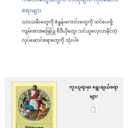
ကလေးတွေအတွက် ဗီဒီယိုများ၊ လုပ်ဆောင်
စရာများ
သားသမီးတွေကို စံနှုန်းကောင်းတွေကို သင်ပေးဖို့
ကျမ်းစာအခြေပြု ဗီဒီယိုတွေ၊ သင်ယူလေ့လာနိုင်တဲ့
လုပ်ဆောင်စရာတွေကို သုံးပါ။
ကူးယူရာမှာ ရွေးချယ်စရာ
များ
စာပေ
ကူး