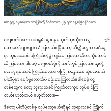
ယေရှုရဲ့ မွေးနေ့ဟာ ဘာဖြစ်လို့ ဒီဇင်ဘာလ ၂၅ ရက်နေ့ မဖြစ်နိုင်သလဲ
ခရစ္စမတ်နေ့ဟာ ယေရှုရဲ့မွေးနေ့ မဟုတ်ဘူးဆိုတာ လူ
တော်တော်များများ သိကြတယ်။ ပြီးတော့ တိတ္ထိတွေက အဲဒီနေ့
မှာ ဘုရားသခင် မကြိုက်တဲ့ပွဲ ကျင်းပကြတယ် ဆိုတာကိုတောင်
သိကြတယ်။ ဒါပေမဲ့ ခရစ္စမတ်ပွဲကို ဆက်လုပ်ကြတယ်။ သူတို့
ဟာ ဘုရားသခင် ကြိုက်သလား၊ မကြိုက်ဘူးလား ဆိုတာထက်
ပါတီပွဲမှာ ပျော်ဖို့လောက်ပဲ စဉ်းစားကြတယ်။ ဒါပေမဲ့ တို့
တစ်တွေကျတော့ ဘုရားသခင် ကြိုက်တာကိုပဲ လုပ်ချင်ကြ
တယ်၊ ဟုတ်တယ် မဟုတ်လား။—
ဒီတော့ ပါတီပွဲတစ်ခု လုပ်တော့မယ်ဆိုရင် ဘုရားသခင် ကြိုက်