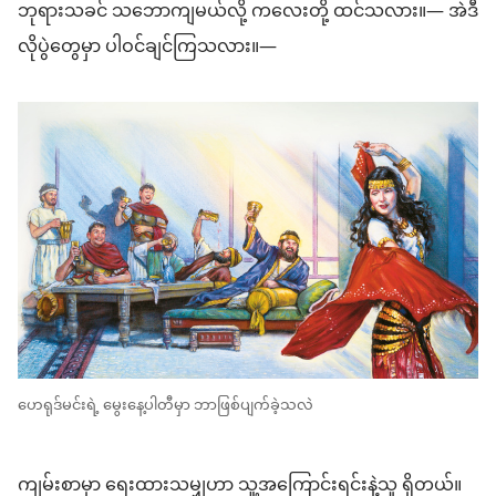
ဘုရားသခင် သဘောကျမယ်လို့ ကလေးတို့ ထင်သလား။— အဲဒီ
လိုပွဲတွေမှာ ပါဝင်ချင်ကြသလား။—
ဟေရုဒ်မင်းရဲ့ မွေးနေ့ပါတီမှာ ဘာဖြစ်ပျက်ခဲ့သလဲ
ကျမ်းစာမှာ ရေးထားသမျှဟာ သူ့အကြောင်းရင်းနဲ့သူ ရှိတယ်။