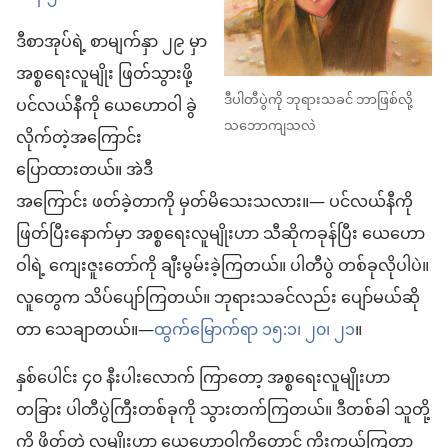
ဒီစာအုပ်ရဲ့ စာမျက်နှာ ၂၉ မှာ
အစ္စရေးလူမျိုး ဖြတ်သွားဖို့
ဒီပါတီပွဲကို ဘုရားသခင် ဘာဖြစ်လို့
ပင်လယ်နီကို ယေဟောဝါ ခွဲ
သဘောကျသလဲ
လိုက်တဲ့အကြောင်း
ပြောထားတယ်။ အဲဒီ
အကြောင်း ဖတ်ခဲ့တာကို မှတ်မိသေးသလား။— ပင်လယ်နီကို
ဖြတ်ပြီးနောက်မှာ အစ္စရေးလူမျိုးဟာ သီဆိုကခုန်ပြီး ယေဟော
ဝါရဲ့ ကျေးဇူးတော်ကို ချီးမွမ်းခဲ့ကြတယ်။ ပါတီပွဲ တစ်ခုလိုပါပဲ။
လူတွေက သိပ်ပျော်ကြတယ်။ ဘုရားသခင်လည်း ပျော်မယ်ဆို
တာ သေချာတယ်။—
ထွက်မြောက်ရာ ၁၅:၁၊
၂၀၊ ၂၁
။
နှစ်ပေါင်း ၄၀ နီးပါးလောက် ကြာတော့ အစ္စရေးလူမျိုးဟာ
တခြား ပါတီပွဲကြီးတစ်ခုကို သွားတက်ကြတယ်။ ဒီတစ်ခါ သူတို့
ကို ဖိတ်တဲ့ လူမျိုးဟာ ယေဟောဝါကိုတောင် ကိုးကွယ်ကြတာ