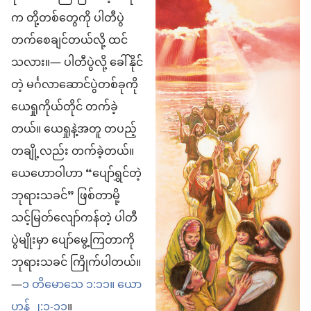
က တို့တစ်တွေကို ပါတီပွဲ
တက်စေချင်တယ်လို့ ထင်
သလား။— ပါတီပွဲလို့ ခေါ်နိုင်
တဲ့ မင်္ဂလာဆောင်ပွဲတစ်ခုကို
ယေရှုကိုယ်တိုင် တက်ခဲ့
တယ်။ ယေရှုနဲ့အတူ တပည့်
တချို့လည်း တက်ခဲ့တယ်။
ယေဟောဝါဟာ “ပျော်ရွှင်တဲ့
ဘုရားသခင်” ဖြစ်တာမို့
သင့်မြတ်လျော်ကန်တဲ့ ပါတီ
ပွဲမျိုးမှာ ပျော်မွေ့ကြတာကို
ဘုရားသခင် ကြိုက်ပါတယ်။
—
၁ တိမောသေ ၁:၁၁။
ယော
ဟန် ၂:၁-၁၁
။