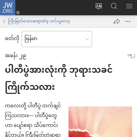
JW.ORG
Log
ဝ
JW.ORG
စာရ
in
က်
ရှာ
ကြီးမြတ်သောဆရာထံမှ သင်ယူလော့
(window
ဘ်
ပါ
အသစ်
ဖတ်လို
ဆိုက်
ဖွ
ဘာသာစကား
င့်
အခန်း ၂၉
ကို
နေ
ပါတီပွဲအားလုံးကို ဘုရားသခင်
ပြောင်း
ပါ
ပါ
တယ်)
ကြိုက်သလား
ကလေးတို့ ပါတီပွဲ တက်ချင်
ကြသလား။— ပါတီပွဲတွေ
ဟာ ပျော်စရာ သိပ်ကောင်း
နိုင်တယ်။ ကြီးမြတ်တဲ့ဆရာ