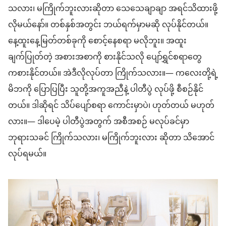
သလား၊ မကြိုက်ဘူးလားဆိုတာ သေသေချာချာ အရင်သိထားဖို့
လိုမယ်နော်။ တစ်နှစ်အတွင်း ဘယ်ရက်မှာမဆို လုပ်နိုင်တယ်။
နေ့ထူးနေ့မြတ်တစ်ခုကို စောင့်နေစရာ မလိုဘူး။ အထူး
ချက်ပြုတ်တဲ့ အစားအစာကို စားနိုင်သလို ပျော်ရွှင်စရာတွေ
ကစားနိုင်တယ်။ အဲဒီလိုလုပ်တာ ကြိုက်သလား။— ကလေးတို့ရဲ့
မိဘကို ပြောပြပြီး သူတို့အကူအညီနဲ့ ပါတီပွဲ လုပ်ဖို့ စီစဉ်နိုင်
တယ်။ ဒါဆိုရင် သိပ်ပျော်စရာ ကောင်းမှာပဲ၊ ဟုတ်တယ် မဟုတ်
လား။— ဒါပေမဲ့ ပါတီပွဲအတွက် အစီအစဉ် မလုပ်ခင်မှာ
ဘုရားသခင် ကြိုက်သလား၊ မကြိုက်ဘူးလား ဆိုတာ သိအောင်
လုပ်ရမယ်။