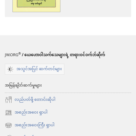
ယူ
ရာ
မှာ
ရွေးချယ်
စရာ
များ
®
JW.ORG
/ ယေဟောဝါသက်သေများရဲ့ တရားဝင်ဝက်ဘ်ဆိုက်
ကြီးမြတ်သော
အသွင်အပြင် ဆက်တင်များ
ဆရာ
ထံမှ
အမြန်ချိတ်ဆက်မှုများ
သင်ယူ
လည်ပတ်ဖို့ တောင်းဆိုပါ
လော့
အစည်းအဝေး ရှာပါ
(window
အသစ်
အစည်းအဝေးကြီး ရှာပါ
(window
ဖွ