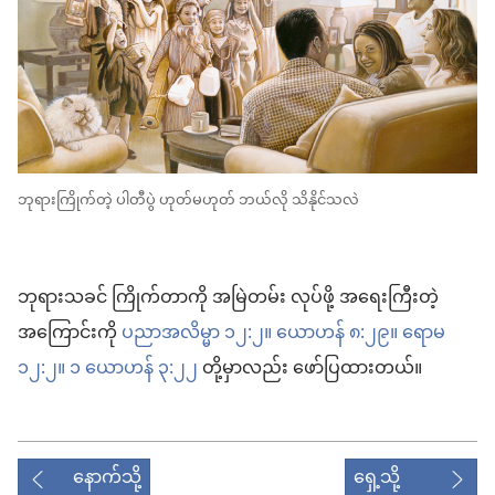
ဘုရားကြိုက်တဲ့ ပါတီပွဲ ဟုတ်မဟုတ် ဘယ်လို သိနိုင်သလဲ
ဘုရားသခင် ကြိုက်တာကို အမြဲတမ်း လုပ်ဖို့ အရေးကြီးတဲ့
အကြောင်းကို
ပညာအလိမ္မာ ၁၂:၂။
ယောဟန် ၈:၂၉။
ရောမ
၁၂:၂။
၁ ယောဟန် ၃:၂၂
တို့မှာလည်း ဖော်ပြထားတယ်။
နောက်သို့
ရှေ့သို့