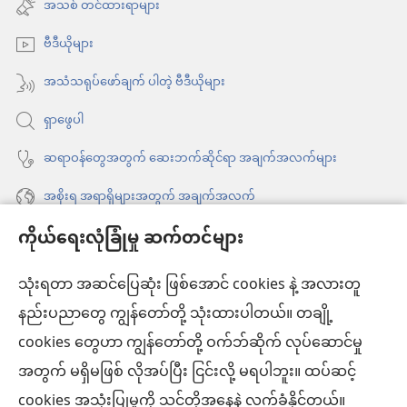
အသစ်
အသစ် တင်ထားရာများ
င့်
ဖွ
နေ
ဗီဒီယိုများ
င့်
ပါ
နေ
အသံသရုပ်ဖော်ချက် ပါတဲ့ ဗီဒီယိုများ
တယ်)
ပါ
ရှာဖွေပါ
တယ်)
ဆရာဝန်တွေအတွက် ဆေးဘက်ဆိုင်ရာ အချက်အလက်များ
အစိုးရ အရာရှိများအတွက် အချက်အလက်
ကိုယ်ရေးလုံခြုံမှု ဆက်တင်များ
အကူအညီ
သုံးရတာ အဆင်ပြေဆုံး ဖြစ်အောင် cookies နဲ့ အလားတူ
အလှူငွေ
(window
နည်းပညာတွေ ကျွန်တော်တို့ သုံးထားပါတယ်။ တချို့
အသစ်
ကင်းမျှော်စင် အွန်လိုင်းစာကြည့်တိုက်™
cookies တွေဟာ ကျွန်တော်တို့ ဝက်ဘ်ဆိုက် လုပ်ဆောင်မှု
ဖွ
(window
င့်
အတွက် မရှိမဖြစ် လိုအပ်ပြီး ငြင်းလို့ မရပါဘူး။ ထပ်ဆင့်
အသစ်
®
JW Hub
နေ
(window
ဖွ
cookies အသုံးပြုမှုကို သင်တို့အနေနဲ့ လက်ခံနိုင်တယ်။