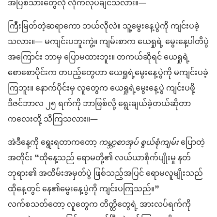
အပြစ်သားတွေလို လိုက်လုပ်ချင်သလား။—
ကြီးမြတ်တဲ့ဆရာကော ဘယ်လိုလဲ။ သူ့မွေးနေ့ပွဲကို ကျင်းပခဲ့
သလား။— မကျင်းပဘူးကွဲ့။ ကျမ်းစာက ယေရှုရဲ့ မွေးနေ့ပါတီပွဲ
အကြောင်း ဘာမှ ပြောမထားဘူး။ တကယ်ဆိုရင် ယေရှုရဲ့
စောစောပိုင်းက တပည့်တွေဟာ ယေရှုရဲ့မွေးနေ့ပွဲကို မကျင်းပခဲ့
ကြဘူး။ နောက်ပိုင်းမှ လူတွေက ယေရှုရဲ့မွေးနေ့ပွဲ ကျင်းပဖို့
ဒီဇင်ဘာလ ၂၅ ရက်ကို ဘာဖြစ်လို့ ရွေးချယ်ခဲ့တယ်ဆိုတာ
ကလေးတို့ သိကြသလား။—
အဲဒီနေ့ကို ရွေးရတာကတော့
ကမ္ဘာ့စာအုပ် စွယ်စုံကျမ်း
ပြောတဲ့
အတိုင်း “ထိုနေ့သည် ရောမတို့၏ လယ်ယာစိုက်ပျိုးမှု နတ်
ဘုရား၏ အထိမ်းအမှတ်ပွဲ ဖြစ်သည့်အပြင် ရောမလူမျိုးသည်
ထိုနေ့တွင် နေ၏မွေးနေ့ပွဲကို ကျင်းပကြသည်။”
လက်စသတ်တော့ လူတွေက တိတ္ထိတွေရဲ့ အားလပ်ရက်ကို