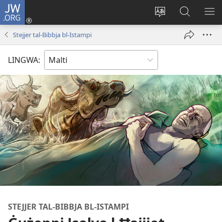
JW.ORG
Illoggja
(opens
Biddel
Fittex
UR
new
il-
f’JW.ORG
L-
Stejjer tal-Bibbja bl-Istampi
window)
lingwa
ME
tas-
LINGWA:
sit
STEJJER TAL-BIBBJA BL-ISTAMPI