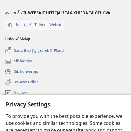
®
JW.ORG
/ IL-WEBSAJT UFFIĊJALI TAX-XHIEDA TA' ĠEĦOVA
Issettja Kif Tidher il-Website
Links taʼ Malajr
Saqsi Biex Jiġi Jżurek Xi Ħadd
Sib laqgħa
(opens
new
Sib konvenzjoni
(opens
window)
new
X’Hawn Ġdid?
window)
Vidjows
Privacy Settings
Fittex f’JW.ORG
To provide you with the best possible experience, we
Donazzjonijiet
(opens
use cookies and similar technologies. Some cookies
new
are necessary to make our website work and cannot