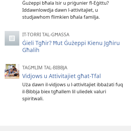
Ġużeppi bħala lsir u priġunier fl-Eġittu?
Iddawnlowdja dawn l-attivitajiet, u
studjawhom flimkien bħala familja.
IT-TORRI TAL-GĦASSA
Ġieli Tgħir? Ħut Ġużeppi Kienu Jgħiru
Għalih
TAGĦLIM TAL-BIBBJA
Vidjows u Attivitajiet għat-Tfal
Uża dawn il-vidjows u l-attivitajiet ibbażati fuq
il-Bibbja biex tgħallem lil uliedek valuri
spiritwali.