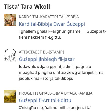
Tistaʼ Tara Wkoll
KARDS TAL-KARATTRI TAL-BIBBJA
Kard tal-Bibbja Dwar Ġużeppi
Tgħallem għala l-Fargħun għamel lil Ġużeppi t-
tieni ħakkiem fl-Eġittu.
ATTIVITAJIET BL-ISTAMPI
Ġużeppi Jinbiegħ fil-Jasar
Iddawnlowdja u pprintja din il-paġna u
mbagħad pinġiha u fittex żewġ affarijiet li ma
jaqblux mal-istorja tal-Bibbja.
PROĠETTI GĦALL-QIMA BĦALA FAMILJA
Ġużeppi fl-Art tal-Eġittu
X’nistgħu nitgħallmu mill-esperjenzi ta’