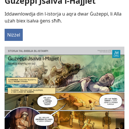
Ġużeppi Jsalva l-Ħajjiet
Iddawnlowdja din l-istorja u aqra dwar Ġużeppi, li Alla
użah biex isalva ġens sħiħ.
Niżżel