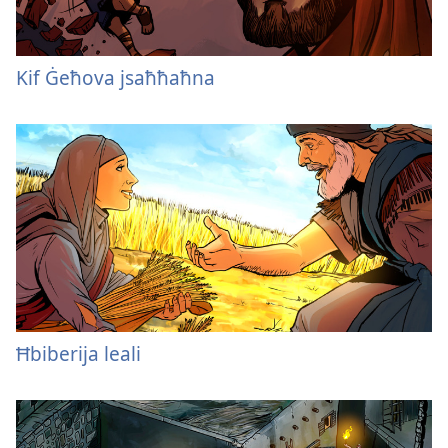
Kif Ġeħova jsaħħaħna
Ħbiberija leali