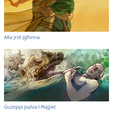
Alla Jrid Jgħinna
Ġużeppi Jsalva l-Ħajjiet