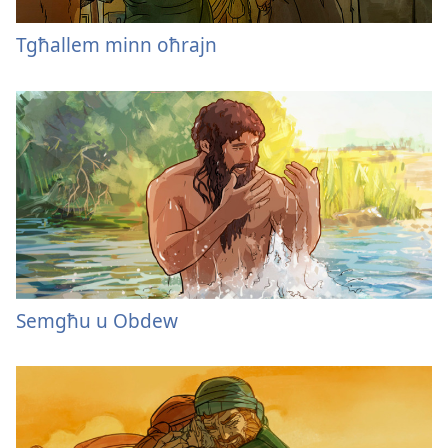
Tgħallem minn oħrajn
Semgħu u Obdew