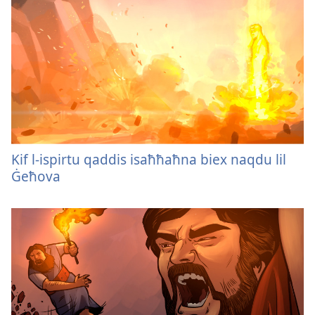
Kif l-ispirtu qaddis isaħħaħna biex naqdu lil
Ġeħova