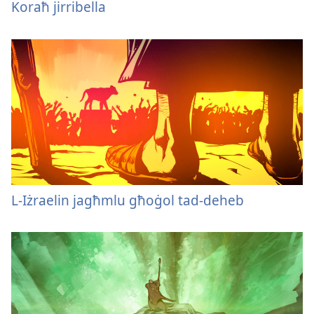
Koraħ jirribella
L-Iżraelin jagħmlu għoġol tad-deheb