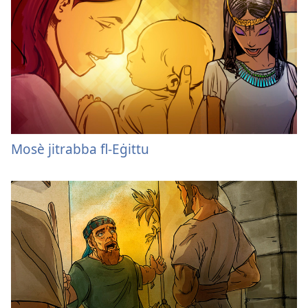
Mosè jitrabba fl-Eġittu