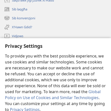
Saqsi Biex Jiġi Jżurek Xi Ħadd
Sib laqgħa
(opens
new
Sib konvenzjoni
(opens
window)
new
X’Hawn Ġdid?
window)
Vidjows
Fittex f’JW.ORG
Privacy Settings
To provide you with the best possible experience, we
Donazzjonijiet
(opens
use cookies and similar technologies. Some cookies
new
are necessary to make our website work and cannot
window)
LIBRERIJA ONLAJN tat-Torri tal-Għassa
(opens
be refused. You can accept or decline the use of
new
additional cookies, which we use only to improve
®
JW Hub
window)
(opens
your experience. None of this data will ever be sold or
new
used for marketing. To learn more, read the
Global
window)
Policy on Use of Cookies and Similar Technologies
.
You can customize your settings at any time by going
Copyright
© 2026 Watch Tower Bible and Tract Society of Pennsylvania.
to
Privacy Settings
.