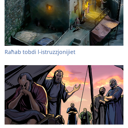
Raħab tobdi l-istruzzjonijiet