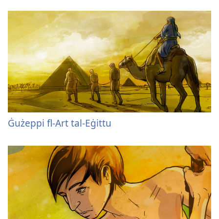
Ġużeppi fl-Art tal-Eġittu