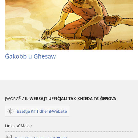
Ġakobb u Għesaw
®
JW.ORG
/ IL-WEBSAJT UFFIĊJALI TAX-XHIEDA TA' ĠEĦOVA
Issettja Kif Tidher il-Website
Links taʼ Malajr