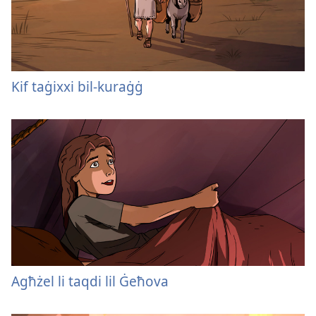
Kif taġixxi bil-kuraġġ
Agħżel li taqdi lil Ġeħova