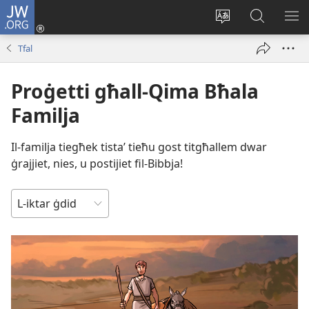
JW.ORG
Illoggja
(opens
Biddel
Fittex
UR
new
il-
f’JW.ORG
L-
Tfal
window)
lingwa
ME
tas-
Proġetti għall-Qima Bħala
sit
Familja
Il-familja tiegħek tistaʼ tieħu gost titgħallem dwar
ġrajjiet, nies, u postijiet fil-Bibbja!
ISSORTJA
SKONT