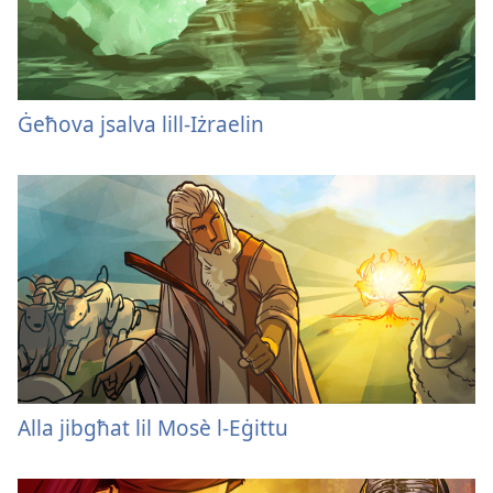
Ġeħova jsalva lill-Iżraelin
Alla jibgħat lil Mosè l-​Eġittu