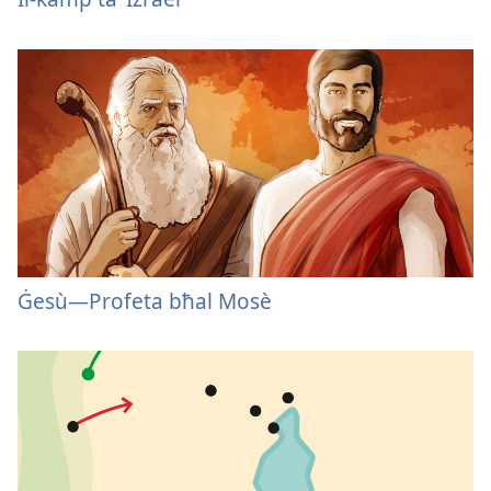
Ġesù
—Profeta bħal Mosè