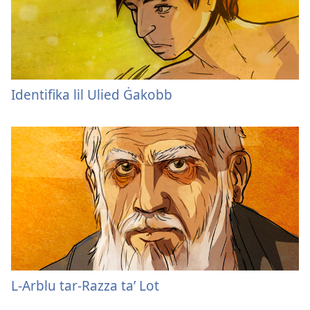
Identifika lil Ulied Ġakobb
L-Arblu tar-Razza ta’ Lot