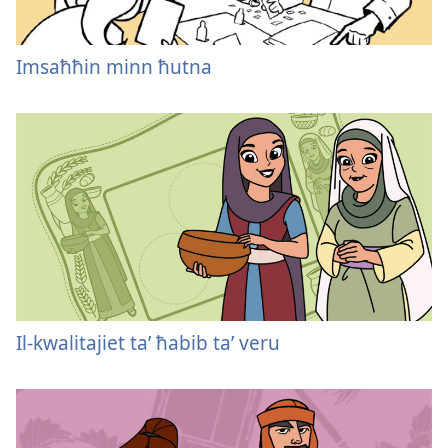
Imsaħħin minn ħutna
Il-kwalitajiet taʼ ħabib taʼ veru