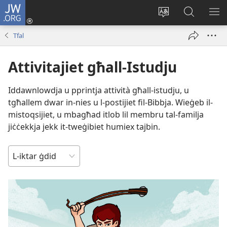
JW.ORG
Illoggja
(opens
Biddel
Fittex
UR
new
il-
f’JW.ORG
L-
Tfal
window)
lingwa
ME
tas-
Attivitajiet għall-Istudju
sit
Iddawnlowdja u pprintja attività għall-istudju, u
tgħallem dwar in-nies u l-postijiet fil-Bibbja. Wieġeb il-
mistoqsijiet, u mbagħad itlob lil membru tal-familja
jiċċekkja jekk it-tweġibiet humiex tajbin.
ISSORTJA
SKONT