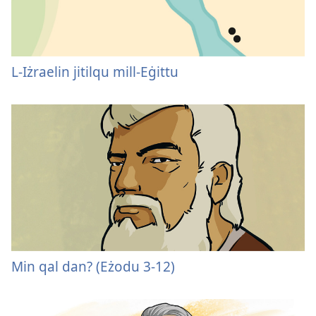
L-Iżraelin jitilqu mill-Eġittu
Min qal dan? (Eżodu 3-
12)