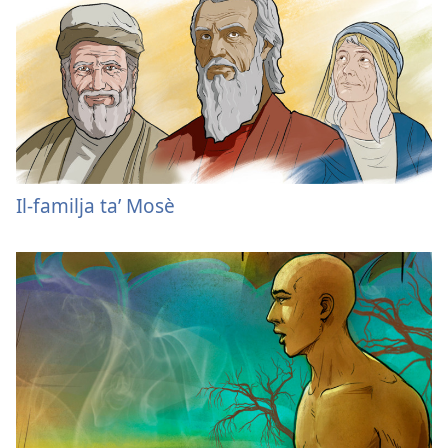
Il-familja ta’ Mosè