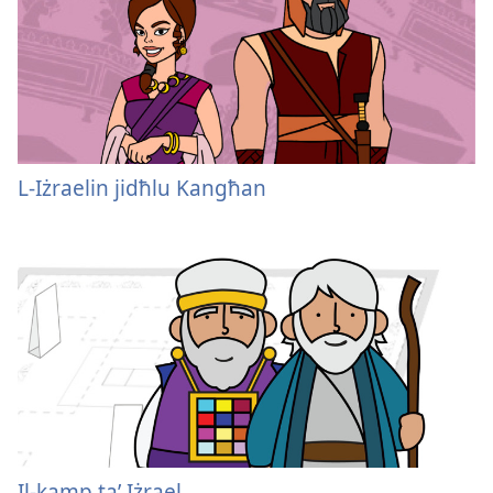
L-Iżraelin jidħlu Kangħan
Il-kamp taʼ Iżrael