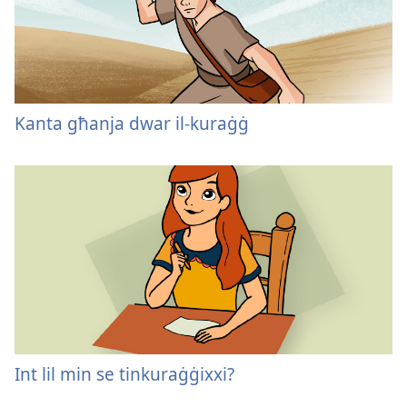
Kanta għanja dwar il-kuraġġ
Int lil min se tinkuraġġixxi?