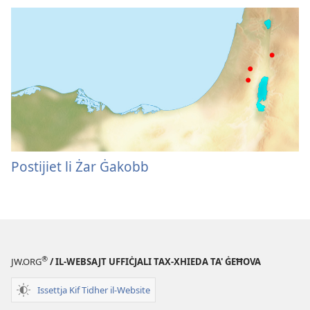
Postijiet li Żar Ġakobb
®
JW.ORG
/ IL-WEBSAJT UFFIĊJALI TAX-XHIEDA TA' ĠEĦOVA
Issettja Kif Tidher il-Website