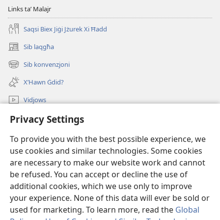
Links taʼ Malajr
Saqsi Biex Jiġi Jżurek Xi Ħadd
Sib laqgħa
(opens
new
Sib konvenzjoni
(opens
window)
new
X’Hawn Ġdid?
window)
Vidjows
Privacy Settings
Fittex f’JW.ORG
To provide you with the best possible experience, we
Donazzjonijiet
(opens
use cookies and similar technologies. Some cookies
new
are necessary to make our website work and cannot
window)
LIBRERIJA ONLAJN tat-Torri tal-Għassa
be refused. You can accept or decline the use of
(opens
new
additional cookies, which we use only to improve
®
JW Hub
window)
(opens
your experience. None of this data will ever be sold or
new
used for marketing. To learn more, read the
Global
window)