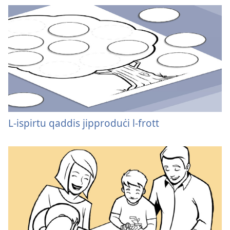
L-ispirtu qaddis jipproduċi l-frott