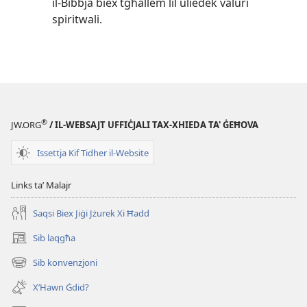
il-Bibbja biex tgħallem lil uliedek valuri
spiritwali.
®
JW.ORG
/ IL-WEBSAJT UFFIĊJALI TAX-XHIEDA TA' ĠEĦOVA
Issettja Kif Tidher il-Website
Links taʼ Malajr
Saqsi Biex Jiġi Jżurek Xi Ħadd
Sib laqgħa
(opens
new
Sib konvenzjoni
(opens
window)
new
X’Hawn Ġdid?
window)