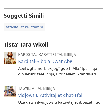
Suġġetti Simili
Attivitajiet bl-Istampi
Tistaʼ Tara Wkoll
KARDS TAL-KARATTRI TAL-BIBBJA
Kard tal-Bibbja Dwar Abel
Abel x’għamel biex jogħġob lil Alla? Ipprintja
din il-kard tal-Bibbja, u tgħallem iktar dwaru.
TAGĦLIM TAL-BIBBJA
Vidjows u Attivitajiet għat-Tfal
Uża dawn il-vidjows u l-attivitajiet ibbażati fuq