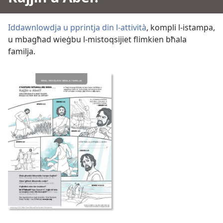
Iddawnlowdja u pprintja din l-attività
, kompli l-istampa,
u mbagħad wieġbu l-mistoqsijiet flimkien bħala
familja.