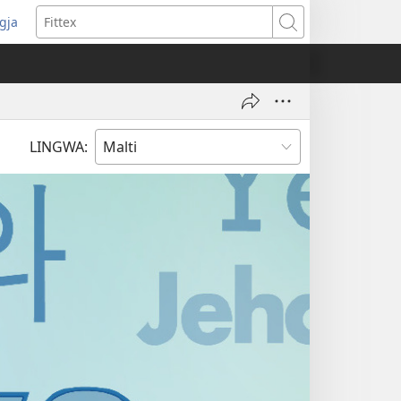
ggja
pens
Fittex
w
ndow)
LINGWA: