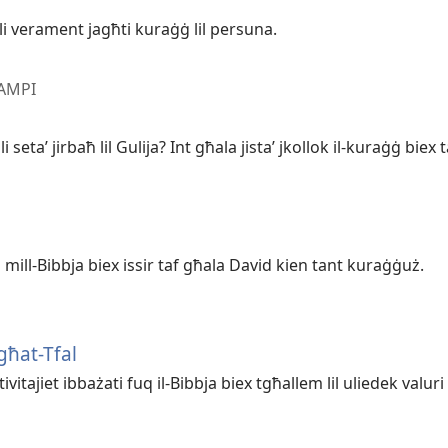
 li verament jagħti kuraġġ lil persuna.
TAMPI
 setaʼ jirbaħ lil Gulija? Int għala jistaʼ jkollok il-kuraġġ biex
i mill-Bibbja biex issir taf għala David kien tant kuraġġuż.
 għat-Tfal
vitajiet ibbażati fuq il-Bibbja biex tgħallem lil uliedek valuri 