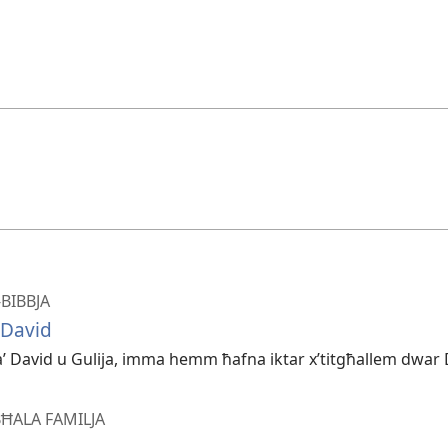
BIBBJA
 David
a taʼ David u Gulija, imma hemm ħafna iktar x’titgħallem dwar 
ĦALA FAMILJA