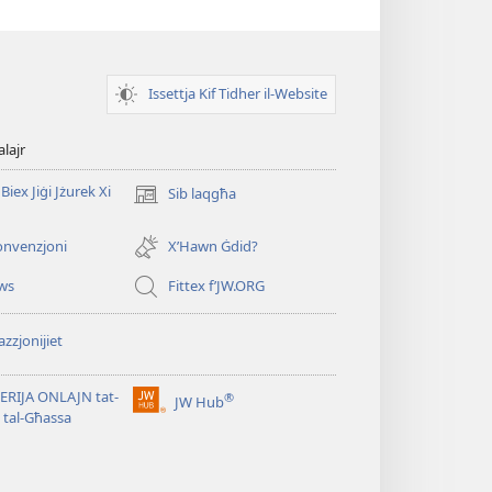
Issettja Kif Tidher il-Website
alajr
Biex Jiġi Jżurek Xi
Sib laqgħa
(opens
new
window)
onvenzjoni
X’Hawn Ġdid?
ws
Fittex f’JW.ORG
zzjonijiet
ERIJA ONLAJN tat-
®
JW Hub
(opens
i tal-Għassa
new
window)