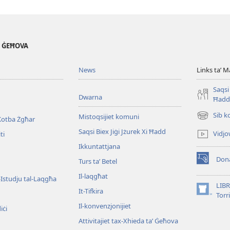
' ĠEĦOVA
News
Links taʼ M
Saqsi 
Dwarna
Ħadd
Sib k
Mistoqsijiet komuni
Kotba Żgħar
(opens
new
Saqsi Biex Jiġi Jżurek Xi Ħadd
Vidjo
ti
window)
Ikkuntattjana
Dona
Turs taʼ Betel
(opens
new
Il-laqgħat
l-Istudju tal-Laqgħa
window)
LIBR
It-Tifkira
(opens
Torr
new
Il-konvenzjonijiet
iċi
window)
Attivitajiet tax-Xhieda taʼ Ġeħova