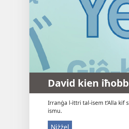
David kien iħobb 
Irranġa l-​ittri tal-​isem t’Alla 
ismu.
Niżżel