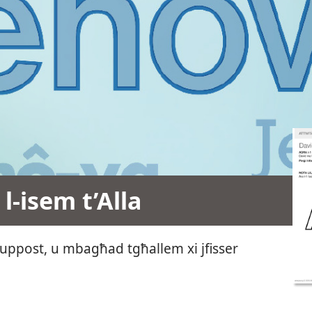
l-isem t’Alla
kif suppost, u mbagħad tgħallem xi jfisser