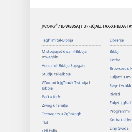
®
JW.ORG
/ IL-WEBSAJT UFFIĊJALI TAX-XHIEDA TA
Tagħlim tal-Bibbja
Librerija
Mistoqsijiet dwar il-Bibbja
Bibbji
mweġbin
Kotba
Versi mill-Bibbja Spjegati
Browxers u 
Studju tal-Bibbja
Fuljetti u Invi
Għodod li Jgħinuk Tistudja l-
Serje t’Artikli
Bibbja
Rivisti
Paċi u ferħ
Fuljetti għal
Żwieġ u familja
Programmi
Teenagers u Żgħażagħ
Kotba tal-Ind
Tfal
Linji Gwida
Fidi f’Alla