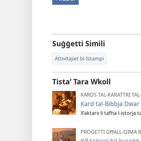
Suġġetti Simili
Attivitajiet bl-Istampi
Tistaʼ Tara Wkoll
KARDS TAL-KARATTRI TAL-
Kard tal-Bibbja Dwar
X’aktarx li tafha l-istorj
PROĠETTI GĦALL-QIMA B
Kif taġixxi bil-kuraġġ