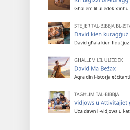
Għallem lil uliedek x’inhu
STEJJER TAL-BIBBJA BL-IS
David kien kuraġġuż
David għala kien fiduċjuż li
GĦALLEM LIL ULIEDEK
David Ma Beżax
Aqra din l-istorja eċċitant
TAGĦLIM TAL-BIBBJA
Vidjows u Attivitajiet
Uża dawn il-vidjows u l-atti