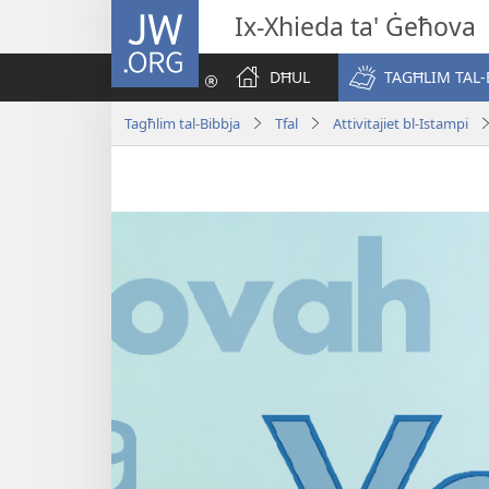
JW.ORG
Ix-Xhieda ta' Ġeħova
DĦUL
TAGĦLIM TAL-
Tagħlim tal-Bibbja
Tfal
Attivitajiet bl-Istampi