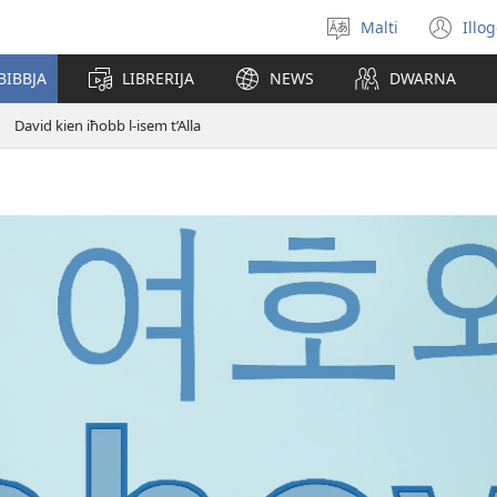
Malti
Illo
Agħżel
(o
il-
ne
BIBBJA
LIBRERIJA
NEWS
DWARNA
lingwa
wi
David kien iħobb l-isem t’Alla