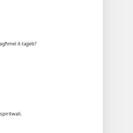
 tagħmel it-tajjeb?
spiritwali.