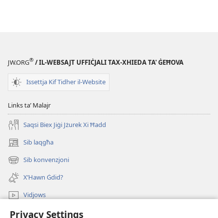
®
JW.ORG
/ IL-WEBSAJT UFFIĊJALI TAX-XHIEDA TA' ĠEĦOVA
Issettja Kif Tidher il-Website
Links taʼ Malajr
Saqsi Biex Jiġi Jżurek Xi Ħadd
Sib laqgħa
(opens
new
Sib konvenzjoni
(opens
window)
new
X’Hawn Ġdid?
window)
Vidjows
Privacy Settings
Fittex f’JW.ORG