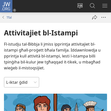
JW.ORG
Illoggja
(opens
Biddel
Fittex
UR
new
il-
f’JW.ORG
L-
Tfal
window)
lingwa
ME
tas-
Attivitajiet bl-Istampi
sit
Fl-istudju tal-Bibbja li jmiss ipprintja attivitajiet bl-
istampi għall-proġett bħala familja. Iddawnlowdja u
pprintja kull attività bl-istampi, lesti l-istampa billi
tpinġiha bil-kulur jew tgħaqqad it-tikek, u mbagħad
wieġeb il-mistoqsijiet.
ISSORTJA
SKONT