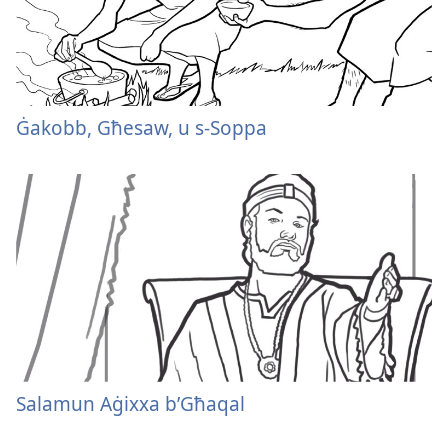
Ġakobb, Għesaw, u s-Soppa
Salamun Aġixxa b’Għaqal