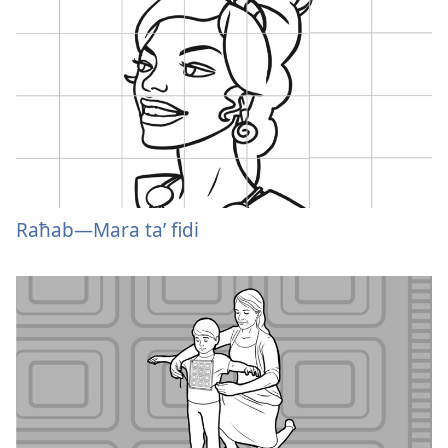
Raħab—Mara taʼ fidi