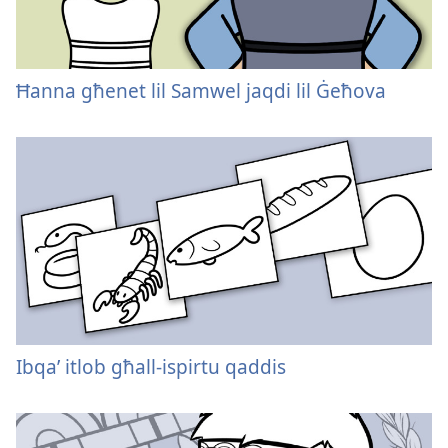
Ħanna għenet lil Samwel jaqdi lil Ġeħova
Ibqaʼ itlob għall-ispirtu qaddis