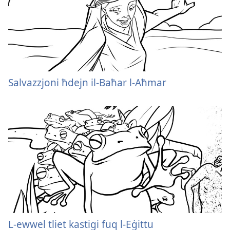
Salvazzjoni ħdejn il-Baħar l-Aħmar
L-ewwel tliet kastigi fuq l-Eġittu