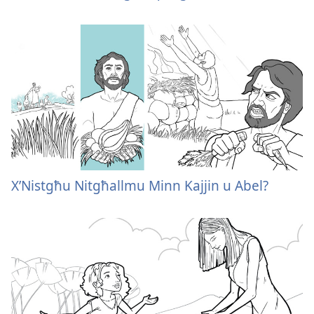
X’Nistgħu Nitgħallmu Minn Kajjin u Abel?