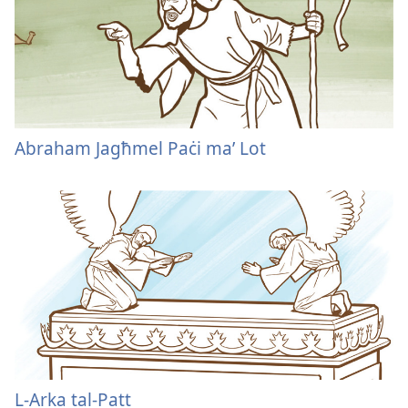
Abraham Jagħmel Paċi maʼ Lot
L-Arka tal-Patt