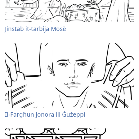
Jinstab it-tarbija Mosè
Il-Fargħun Jonora lil Ġużeppi