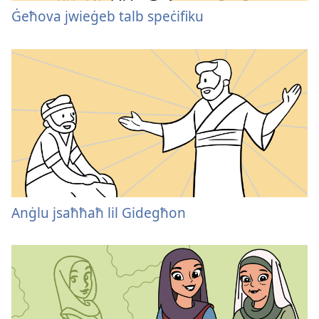
Ġeħova jwieġeb talb speċifiku
Anġlu jsaħħaħ lil Gidegħon