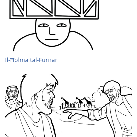
Il-Ħolma tal-Furnar