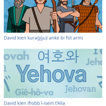
David kien kuraġġuż anke bi ftit armi
David kien iħobb l-isem t’Alla