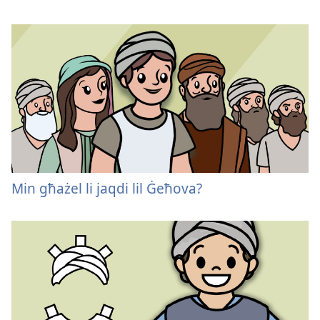
Min għażel li jaqdi lil Ġeħova?