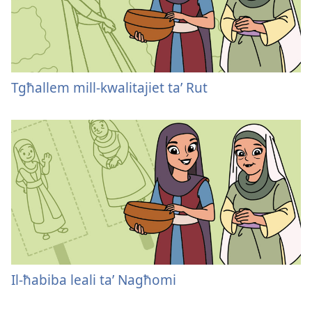
Tgħallem mill-kwalitajiet taʼ Rut
Il-ħabiba leali taʼ Nagħomi