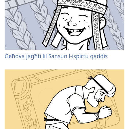
Ġeħova jagħti lil Sansun l-ispirtu qaddis