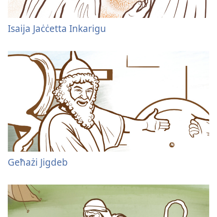
Isaija Jaċċetta Inkarigu
Geħażi Jigdeb