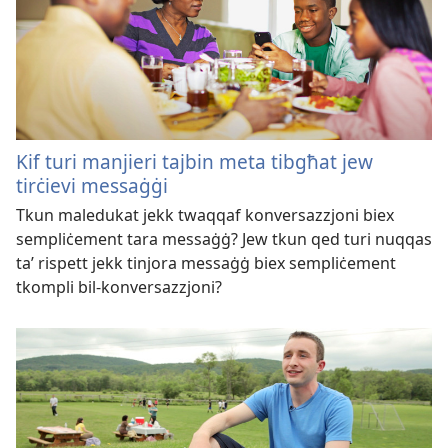
Kif turi manjieri tajbin meta tibgħat jew
tirċievi messaġġi
Tkun maledukat jekk twaqqaf konversazzjoni biex
sempliċement tara messaġġ? Jew tkun qed turi nuqqas
taʼ rispett jekk tinjora messaġġ biex sempliċement
tkompli bil-konversazzjoni?