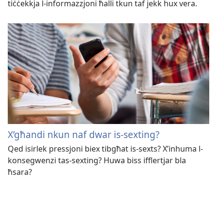
tiċċekkja l-informazzjoni ħalli tkun taf jekk hux vera.
X’għandi nkun naf dwar is-sexting?
Qed isirlek pressjoni biex tibgħat is-sexts? X’inhuma l-
konsegwenzi tas-sexting? Huwa biss ifflertjar bla
ħsara?