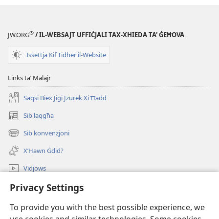
®
JW.ORG
/ IL-WEBSAJT UFFIĊJALI TAX-XHIEDA TA' ĠEĦOVA
Issettja Kif Tidher il-Website
Links taʼ Malajr
Saqsi Biex Jiġi Jżurek Xi Ħadd
Sib laqgħa
(opens
new
Sib konvenzjoni
(opens
window)
new
X’Hawn Ġdid?
window)
Vidjows
Privacy Settings
Fittex f’JW.ORG
To provide you with the best possible experience, we
Donazzjonijiet
(opens