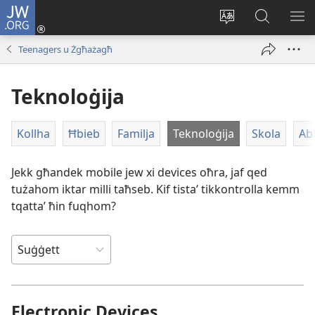
JW.ORG
Illoggja
(opens
Biddel
Fittex
UR
new
il-
f’JW.ORG
L-
Teenagers u Żgħażagħ
window)
lingwa
ME
tas-
Teknoloġija
sit
Kollha
Ħbieb
Familja
Teknoloġija
Skola
Abb
Jekk għandek mobile jew xi devices oħra, jaf qed
tużahom iktar milli taħseb. Kif tistaʼ tikkontrolla kemm
tqattaʼ ħin fuqhom?
Electronic Devices