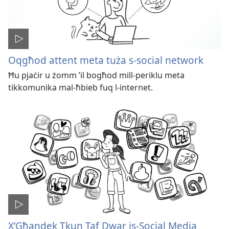
Oqgħod attent meta tuża s-​social network
Ħu pjaċir u żomm ’il bogħod mill-​periklu meta
tikkomunika mal-​ħbieb fuq l-​internet.
X’Għandek Tkun Taf Dwar is-Social Media