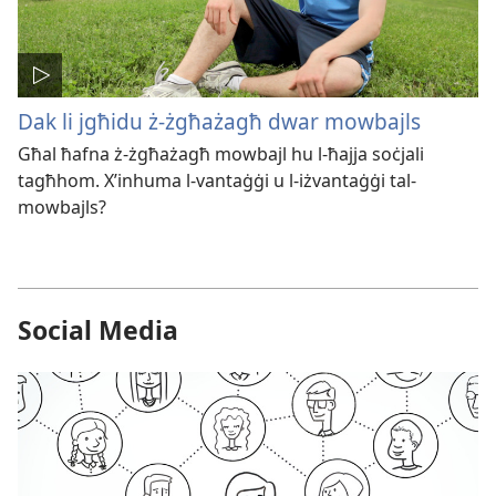
Dak li jgħidu ż-żgħażagħ dwar mowbajls
Għal ħafna ż-żgħażagħ mowbajl hu l-ħajja soċjali
tagħhom. X’inhuma l-vantaġġi u l-iżvantaġġi tal-
mowbajls?
Social Media