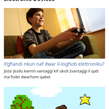
X’għandi nkun naf dwar il-logħob elettroniku?
Jistaʼ jkollu kemm vantaġġi kif ukoll żvantaġġi li qatt
ma ħsibt dwarhom qabel.