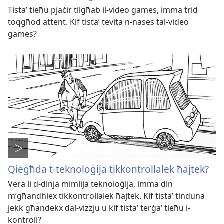
Tistaʼ tieħu pjaċir tilgħab il-​video games, imma trid
toqgħod attent. Kif tistaʼ tevita n-​nases tal-​video
games?
Qiegħda t-teknoloġija tikkontrollalek ħajtek?
Vera li d-dinja mimlija teknoloġija, imma din
m’għandhiex tikkontrollalek ħajtek. Kif tistaʼ tinduna
jekk għandekx dal-vizzju u kif tistaʼ terġaʼ tieħu l-
kontroll?