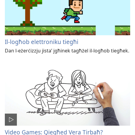
Il-logħob elettroniku tiegħi
Dan l-eżerċizzju jistaʼ jgħinek tagħżel il-logħob tiegħek.
Video Games: Qiegħed Vera Tirbaħ?