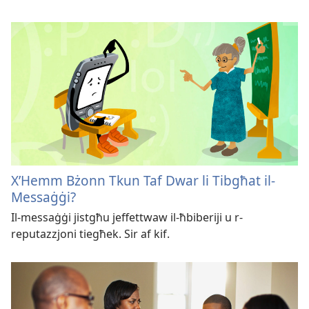
X’Hemm Bżonn Tkun Taf Dwar li Tibgħat il-
Messaġġi?
Il-messaġġi jistgħu jeffettwaw il-ħbiberiji u r-
reputazzjoni tiegħek. Sir af kif.