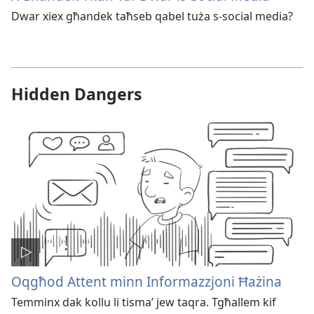
Dwar xiex għandek taħseb qabel tuża s-social media?
Hidden Dangers
Oqgħod Attent minn Informazzjoni Ħażina
Temminx dak kollu li tismaʼ jew taqra. Tgħallem kif