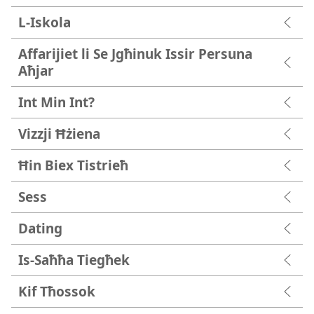
L-Iskola
Affarijiet li Se Jgħinuk Issir Persuna
Aħjar
Int Min Int?
Vizzji Ħżiena
Ħin Biex Tistrieħ
Sess
Dating
Is-Saħħa Tiegħek
Kif Tħossok