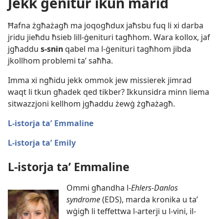
Jekk ġenitur ikun marid
Ħafna żgħażagħ ma joqogħdux jaħsbu fuq li xi darba
jridu jieħdu ħsieb lill-​ġenituri tagħhom. Wara kollox, jaf
jgħaddu
s-​snin
qabel ma l-​ġenituri tagħhom jibda
jkollhom problemi taʼ saħħa.
Imma xi ngħidu jekk ommok jew missierek jimrad
waqt li tkun għadek qed tikber? Ikkunsidra minn liema
sitwazzjoni kellhom jgħaddu żewġ żgħażagħ.
L-​istorja taʼ Emmaline
L-​istorja taʼ Emily
L-​istorja taʼ Emmaline
Ommi għandha l-​
Ehlers-​Danlos
syndrome
(EDS), marda kronika u taʼ
wġigħ li teffettwa l-​arterji u l-​vini, il-​