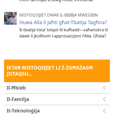
MISTOQSIJIET DWAR IL-BIBBJA MWEĠBIN
Huwa Alla li Jaħti għat-Tbatija Tagħna?
It-tbatija tistaʼ tolqot lil kulħadd—saħansitra lil
dawk li jkollhom l-approvazzjoni t’Alla. Għala?
IKTAR MISTOQSIJIET LI Ż-ŻGĦAŻAGĦ
JISTAQSU...
Il-Ħbieb
Il-Familja
It-Teknoloġija