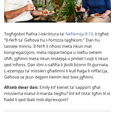
Togħġobni ħafna l-​iskrittura taʼ
Neħemija 8:10
, li tgħid:
“Il-​ferħ taʼ Ġeħova hu l-​fortizza tagħkom.” Dan hu
tassew minnu. Il-​ferħ li nħoss meta nkun mal-​
kongregazzjoni, meta nipparteċipa u nieħu sehem
sħiħ, jgħinni meta nkun imdejqa u jimlieli l-​vojt li nkun
qed inħoss. Dan itini s-​saħħa li jkolli bżonn fil-​ġurnata.
L-​eżempju taʼ missieri għallimni li kull ħaġa li niffaċċja,
Ġeħova se jkun dejjem hemm lest biex jgħinni.
Aħseb dwar dan:
Emily kif kienet taʼ sapport għal
missierha matul il-​marda tiegħu? Int kif tistaʼ tgħin lil xi
ħadd li qed ibati mid-​dipressjoni?