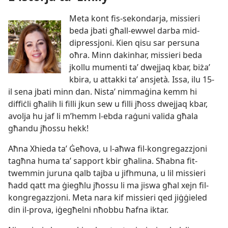
Meta kont fis-​sekondarja, missieri
beda jbati għall-​ewwel darba mid-​
dipressjoni. Kien qisu sar persuna
oħra. Minn dakinhar, missieri beda
jkollu mumenti taʼ dwejjaq kbar, biżaʼ
kbira, u attakki taʼ ansjetà
.
Issa, ilu 15-​
il sena jbati minn dan. Nistaʼ nimmaġina kemm hi
diffiċli għalih li filli jkun sew u filli jħoss dwejjaq kbar,
avolja hu jaf li m’hemm l-​ebda raġuni valida għala
għandu jħossu hekk!
Aħna Xhieda taʼ Ġeħova, u l-​aħwa fil-​kongregazzjoni
tagħna huma taʼ sapport kbir għalina. Sħabna fit-​
twemmin juruna qalb tajba u jifhmuna, u lil missieri
ħadd qatt ma ġiegħlu jħossu li ma jiswa għal xejn fil-​
kongregazzjoni. Meta nara kif missieri qed jiġġieled
din il-​prova, iġegħelni nħobbu ħafna iktar.