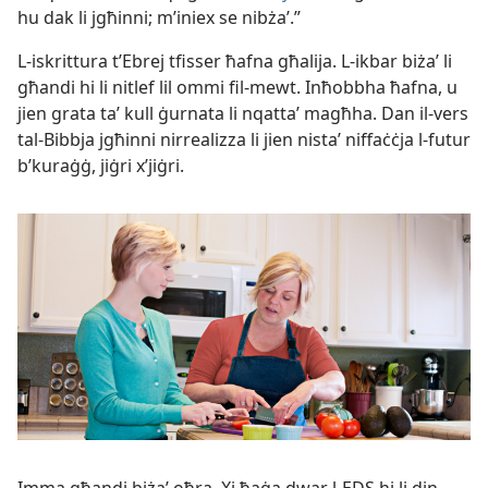
hu dak li jgħinni; m’iniex se nibżaʼ.”
L-​iskrittura t’Ebrej tfisser ħafna għalija. L-​ikbar biżaʼ li
għandi hi li nitlef lil ommi fil-​mewt. Inħobbha ħafna, u
jien grata taʼ kull ġurnata li nqattaʼ magħha. Dan il-​vers
tal-​Bibbja jgħinni nirrealizza li jien nistaʼ niffaċċja l-​futur
b’kuraġġ, jiġri x’jiġri.