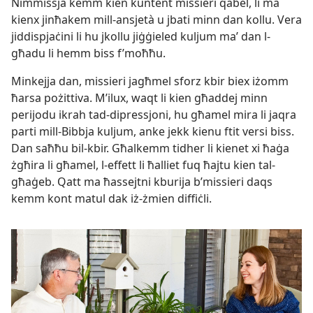
Nimmissja kemm kien kuntent missieri qabel, li ma
kienx jinħakem mill-​ansjetà u jbati minn dan kollu. Vera
jiddispjaċini li hu jkollu jiġġieled kuljum maʼ dan l-​
għadu li hemm biss f’moħħu.
Minkejja dan, missieri jagħmel sforz kbir biex iżomm
ħarsa pożittiva. M’ilux, waqt li kien għaddej minn
perijodu ikrah tad-​dipressjoni, hu għamel mira li jaqra
parti mill-​Bibbja kuljum, anke jekk kienu ftit versi biss.
Dan saħħu bil-​kbir. Għalkemm tidher li kienet xi ħaġa
żgħira li għamel, l-​effett li ħalliet fuq ħajtu kien tal-​
għaġeb. Qatt ma ħassejtni kburija b’missieri daqs
kemm kont matul dak iż-​żmien diffiċli.