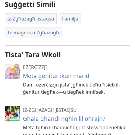
Suġġetti Simili
Iż-Żgħażagħ Jistaqsu
Familja
Teenagers u Żgħażagħ
Tistaʼ Tara Wkoll
EŻERĊIZZJI
Meta ġenitur ikun marid
Dan l-eżerċizzju jistaʼ jgħinek tieħu ħsieb il-
ġenitur tiegħek—u tiegħek innifsek.
IŻ-ŻGĦAŻAGĦ JISTAQSU
Għala għandi ngħin lil oħrajn?
Meta tgħin lil ħaddieħor, int stess tibbenefika
minn tal-inqas b’żewġ modi. X’inhuma?