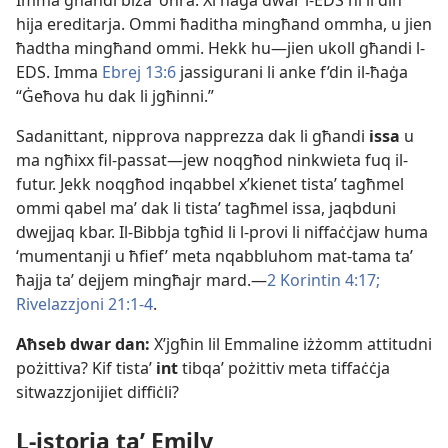
Imma għandi biżaʼ oħra. Xi ħaġa dwar l-​EDS hi li din
hija ereditarja. Ommi ħaditha mingħand ommha, u jien
ħadtha mingħand ommi. Hekk hu​—jien ukoll għandi l-​
EDS. Imma
Ebrej 13:6
jassigurani li anke f’din il-​ħaġa
“Ġeħova hu dak li jgħinni.”
Sadanittant, nipprova napprezza dak li għandi
issa
u
ma ngħixx fil-​passat—jew noqgħod ninkwieta fuq il-​
futur. Jekk noqgħod inqabbel x’kienet tistaʼ tagħmel
ommi qabel maʼ dak li tistaʼ tagħmel issa, jaqbduni
dwejjaq kbar. Il-​Bibbja tgħid li l-​provi li niffaċċjaw huma
‘mumentanji u ħfief’ meta nqabbluhom mat-​tama taʼ
ħajja taʼ dejjem mingħajr mard.​—
2 Korintin 4:17;
Rivelazzjoni 21:1-​4
.
Aħseb dwar dan:
X’jgħin lil Emmaline iżżomm attitudni
pożittiva? Kif tistaʼ
int
tibqaʼ pożittiv meta tiffaċċja
sitwazzjonijiet diffiċli?
L-​istorja taʼ Emily