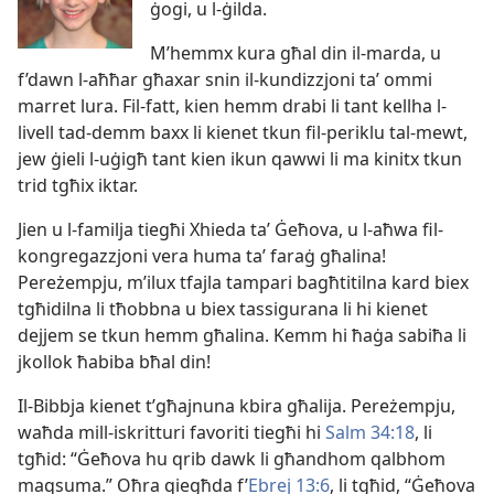
ġogi, u l-​ġilda.
M’hemmx kura għal din il-​marda, u
f’dawn l-​aħħar għaxar snin il-​kundizzjoni taʼ ommi
marret lura. Fil-​fatt, kien hemm drabi li tant kellha l-​
livell tad-​demm baxx li kienet tkun fil-​periklu tal-​mewt,
jew ġieli l-​uġigħ tant kien ikun qawwi li ma kinitx tkun
trid tgħix iktar.
Jien u l-​familja tiegħi Xhieda taʼ Ġeħova, u l-​aħwa fil-​
kongregazzjoni vera huma taʼ faraġ għalina!
Pereżempju, m’ilux tfajla tampari bagħtitilna kard biex
tgħidilna li tħobbna u biex tassigurana li hi kienet
dejjem se tkun hemm għalina. Kemm hi ħaġa sabiħa li
jkollok ħabiba bħal din!
Il-​Bibbja kienet t’għajnuna kbira għalija. Pereżempju,
waħda mill-​iskritturi favoriti tiegħi hi
Salm 34:18
, li
tgħid: “Ġeħova hu qrib dawk li għandhom qalbhom
maqsuma.” Oħra qiegħda f’​
Ebrej 13:6
, li tgħid, “Ġeħova