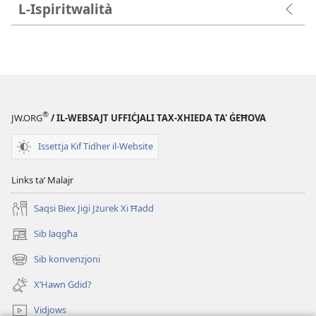
L-Ispiritwalità
®
JW.ORG
/ IL-WEBSAJT UFFIĊJALI TAX-XHIEDA TA' ĠEĦOVA
Issettja Kif Tidher il-Website
Links taʼ Malajr
Saqsi Biex Jiġi Jżurek Xi Ħadd
Sib laqgħa
(opens
new
Sib konvenzjoni
(opens
window)
new
X’Hawn Ġdid?
window)
Vidjows