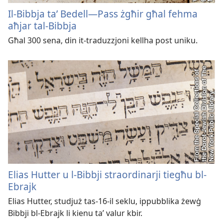
Il-Bibbja taʼ Bedell—Pass żgħir għal fehma
aħjar tal-Bibbja
Għal 300 sena, din it-traduzzjoni kellha post uniku.
Elias Hutter u l-Bibbji straordinarji tiegħu bl-
Ebrajk
Elias Hutter, studjuż tas-16-il seklu, ippubblika żewġ
Bibbji bl-Ebrajk li kienu taʼ valur kbir.