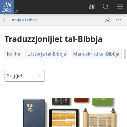
JW.ORG
Illoggja
(opens
Biddel
Fittex
UR
new
il-
f’JW.ORG
L-
L-​istorja u l-​Bibbja
window)
lingwa
ME
tas-
Traduzzjonijiet tal-​Bibbja
sit
Kollha
L-​istorja tal-​Bibbja
Manuskritti tal-Bibbja