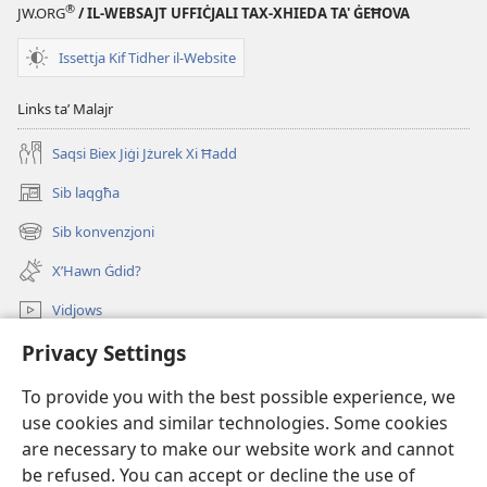
®
JW.ORG
/ IL-WEBSAJT UFFIĊJALI TAX-XHIEDA TA' ĠEĦOVA
Issettja Kif Tidher il-Website
Links taʼ Malajr
Saqsi Biex Jiġi Jżurek Xi Ħadd
Sib laqgħa
(opens
new
Sib konvenzjoni
(opens
window)
new
X’Hawn Ġdid?
window)
Vidjows
Privacy Settings
Fittex f’JW.ORG
To provide you with the best possible experience, we
Donazzjonijiet
(opens
use cookies and similar technologies. Some cookies
new
are necessary to make our website work and cannot
window)
LIBRERIJA ONLAJN tat-Torri tal-Għassa
be refused. You can accept or decline the use of
(opens