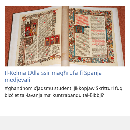
Il-Kelma t’Alla ssir magħrufa fi Spanja
medjevali
X’għandhom x’jaqsmu studenti jikkopjaw Skritturi fuq
biċċiet tal-lavanja ma’ kuntrabandu tal-Bibbji?