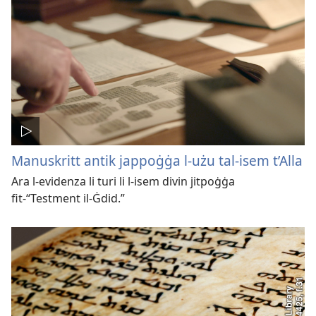
Manuskritt antik jappoġġa l-użu tal-isem t’Alla
Ara l-evidenza li turi li l-isem divin jitpoġġa
fit-“Testment il-Ġdid.”