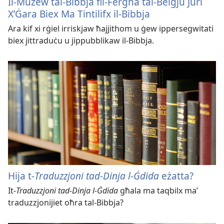
Il-Mużew tal-Bibbja fil-Fergħa tal-Belġju Juri
X’Ġara Biex Ma Tintilifx il-Bibbja
Ara kif xi rġiel irriskjaw ħajjithom u ġew ippersegwitati
biex jittraduċu u jippubblikaw il-Bibbja.
Hija t-
Traduzzjoni tad-Dinja l-Ġdida
eżatta?
It-
Traduzzjoni tad-Dinja l-Ġdida
għala ma taqbilx ma’
traduzzjonijiet oħra tal-Bibbja?