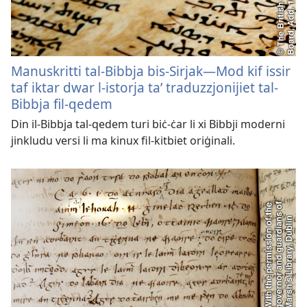
Manuskritti tal-Bibbja bis-Sirjak—Mod kif issir
taf iktar dwar l-istorja ta’ traduzzjonijiet tal-
Bibbja fil-qedem
Din il-Bibbja tal-qedem turi biċ-ċar li xi Bibbji moderni
jinkludu versi li ma kinux fil-kitbiet oriġinali.