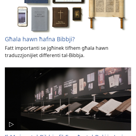
Għala hawn ħafna Bibbji?
Fatt importanti se jgħinek tifhem għala hawn
traduzzjonijiet differenti tal-Bibbja.