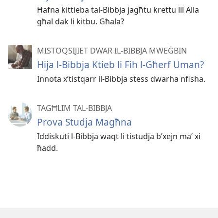
Ħafna kittieba tal-Bibbja jagħtu krettu lil Alla
għal dak li kitbu. Għala?
MISTOQSIJIET DWAR IL-BIBBJA MWEĠBIN
Hija l-Bibbja Ktieb li Fih l-Għerf Uman?
Innota x’tistqarr il-Bibbja stess dwarha nfisha.
TAGĦLIM TAL-BIBBJA
Prova Studja Magħna
Iddiskuti l-Bibbja waqt li tistudja b’xejn maʼ xi
ħadd.