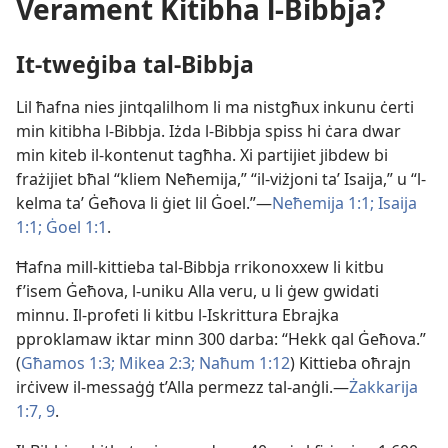
Verament Kitibha l-Bibbja?
It-tweġiba tal-Bibbja
Lil ħafna nies jintqalilhom li ma nistgħux inkunu ċerti
min kitibha l-Bibbja. Iżda l-Bibbja spiss hi ċara dwar
min kiteb il-kontenut tagħha. Xi partijiet jibdew bi
frażijiet bħal “kliem Neħemija,” “il-viżjoni taʼ Isaija,” u “l-
kelma taʼ Ġeħova li ġiet lil Ġoel.”—
Neħemija 1:1;
Isaija
1:1;
Ġoel 1:1
.
Ħafna mill-kittieba tal-Bibbja rrikonoxxew li kitbu
f’isem Ġeħova, l-uniku Alla veru, u li ġew gwidati
minnu. Il-profeti li kitbu l-Iskrittura Ebrajka
pproklamaw iktar minn 300 darba: “Hekk qal Ġeħova.”
(
Għamos 1:3;
Mikea 2:3;
Naħum 1:12
) Kittieba oħrajn
irċivew il-messaġġ t’Alla permezz tal-anġli.—
Żakkarija
1:7,
9
.