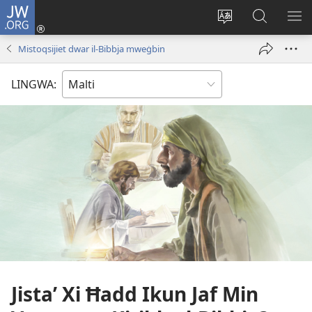
JW.ORG
Illoggja
(opens
Biddel
Fittex
UR
new
il-
f’JW.ORG
L-
Mistoqsijiet dwar il-Bibbja mweġbin
window)
lingwa
ME
tas-
LINGWA:
sit
Jistaʼ Xi Ħadd Ikun Jaf Min