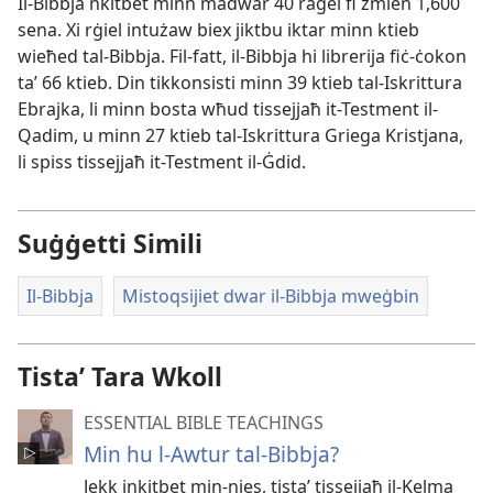
Il-Bibbja nkitbet minn madwar 40 raġel fi żmien 1,600
sena. Xi rġiel intużaw biex jiktbu iktar minn ktieb
wieħed tal-Bibbja. Fil-fatt, il-Bibbja hi librerija fiċ-ċokon
taʼ 66 ktieb. Din tikkonsisti minn 39 ktieb tal-Iskrittura
Ebrajka, li minn bosta wħud tissejjaħ it-Testment il-
Qadim, u minn 27 ktieb tal-Iskrittura Griega Kristjana,
li spiss tissejjaħ it-Testment il-Ġdid.
Suġġetti Simili
Il-Bibbja
Mistoqsijiet dwar il-Bibbja mweġbin
Tistaʼ Tara Wkoll
ESSENTIAL BIBLE TEACHINGS
Min hu l-Awtur tal-Bibbja?
Jekk inkitbet min-nies, tistaʼ tissejjaħ il-Kelma