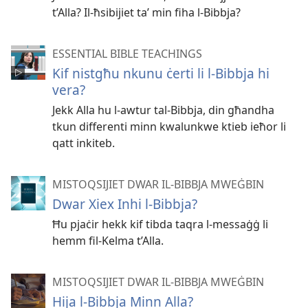
t’Alla? Il-ħsibijiet taʼ min fiha l-Bibbja?
ESSENTIAL BIBLE TEACHINGS
Kif nistgħu nkunu ċerti li l-Bibbja hi
vera?
Jekk Alla hu l-awtur tal-Bibbja, din għandha
tkun differenti minn kwalunkwe ktieb ieħor li
qatt inkiteb.
MISTOQSIJIET DWAR IL-BIBBJA MWEĠBIN
Dwar Xiex Inhi l-Bibbja?
Ħu pjaċir hekk kif tibda taqra l-messaġġ li
hemm fil-Kelma t’Alla.
MISTOQSIJIET DWAR IL-BIBBJA MWEĠBIN
Hija l-Bibbja Minn Alla?