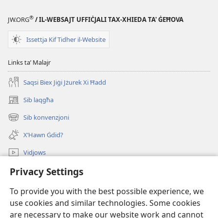
®
JW.ORG
/ IL-WEBSAJT UFFIĊJALI TAX-XHIEDA TA' ĠEĦOVA
Issettja Kif Tidher il-Website
Links taʼ Malajr
Saqsi Biex Jiġi Jżurek Xi Ħadd
Sib laqgħa
(opens
new
Sib konvenzjoni
(opens
window)
new
X’Hawn Ġdid?
window)
Vidjows
Privacy Settings
Fittex f’JW.ORG
To provide you with the best possible experience, we
Donazzjonijiet
(opens
use cookies and similar technologies. Some cookies
new
are necessary to make our website work and cannot
window)