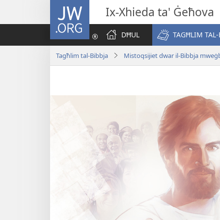
JW.ORG
Ix-Xhieda ta' Ġeħova
DĦUL
TAGĦLIM TAL-
Tagħlim tal-Bibbja
Mistoqsijiet dwar il-Bibbja mweġ