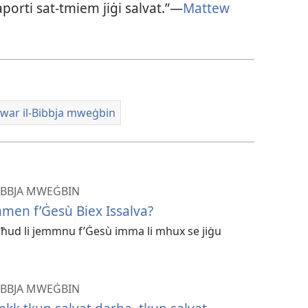
aporti sat-​tmiem jiġi salvat.”—
Mattew
dwar il-Bibbja mweġbin
BIBBJA MWEĠBIN
mmen f’Ġesù Biex Issalva?
xi wħud li jemmnu f’Ġesù imma li mhux se jiġu
BIBBJA MWEĠBIN