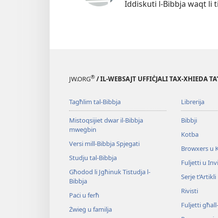
Iddiskuti l-Bibbja waqt li 
®
JW.ORG
/ IL-WEBSAJT UFFIĊJALI TAX-XHIEDA TA
Tagħlim tal-Bibbja
Librerija
Mistoqsijiet dwar il-Bibbja
Bibbji
mweġbin
Kotba
Versi mill-Bibbja Spjegati
Browxers u 
Studju tal-Bibbja
Fuljetti u Invi
Għodod li Jgħinuk Tistudja l-
Serje t’Artikli
Bibbja
Rivisti
Paċi u ferħ
Fuljetti għal
Żwieġ u familja