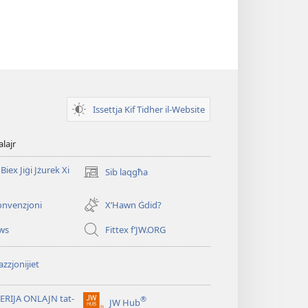
Issettja Kif Tidher il-Website
alajr
Biex Jiġi Jżurek Xi
Sib laqgħa
(opens
new
window)
onvenzjoni
X’Hawn Ġdid?
ws
Fittex f’JW.ORG
zzjonijiet
ERIJA ONLAJN tat-
®
JW Hub