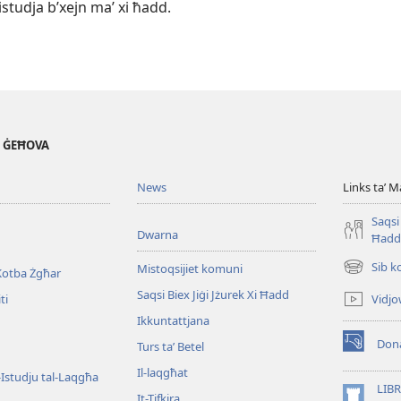
tistudja b’xejn maʼ xi ħadd.
' ĠEĦOVA
News
Links taʼ M
Saqsi 
Dwarna
Ħadd
Sib k
Mistoqsijiet komuni
Kotba Żgħar
(opens
new
Saqsi Biex Jiġi Jżurek Xi Ħadd
Vidjo
ti
window)
Ikkuntattjana
Dona
Turs taʼ Betel
(opens
new
Il-laqgħat
l-Istudju tal-Laqgħa
window)
LIBR
It-Tifkira