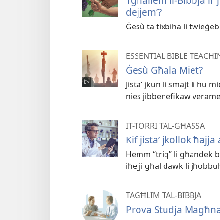
Tgħallem il-Bibbja li 
dejjem’?
Ġesù ta tixbiha li twieġeb 
ESSENTIAL BIBLE TEACHI
Ġesù Għala Miet?
Jistaʼ jkun li smajt li hu m
nies jibbenefikaw verame
IT-TORRI TAL-GĦASSA
Kif jistaʼ jkollok ħajja
Hemm “triq” li għandek bżo
iħejji għal dawk li jħobbu
TAGĦLIM TAL-BIBBJA
Prova Studja Magħn