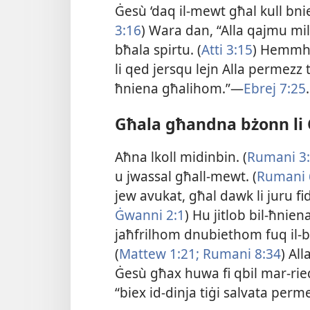
Ġesù ‘daq il-​mewt għal kull bniede
3:16
) Wara dan, “Alla qajmu mill
bħala spirtu. (
Atti 3:15
) Hemmhek
li qed jersqu lejn Alla permezz t
ħniena għalihom.”—
Ebrej 7:25
.
Għala għandna bżonn li Ġ
Aħna lkoll midinbin. (
Rumani 3
u jwassal għall-​mewt. (
Rumani 
jew avukat, għal dawk li juru fidi 
Ġwanni 2:1
) Hu jitlob bil-​ħnie
jaħfrilhom dnubiethom fuq il-​baż
(
Mattew 1:21;
Rumani 8:34
) All
Ġesù għax huwa fi qbil mar-​rieda
“biex id-​dinja tiġi salvata per