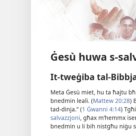
Ġesù huwa s-​sa
It-​tweġiba tal-​Bibbj
Meta Ġesù miet, hu ta ħajtu bħala
bnedmin leali. (
Mattew 20:28
) 
tad-​dinja.” (
1 Ġwanni 4:14
) Tgħ
salvazzjoni
, għax m’hemmx isem i
bnedmin u li bih nistgħu niġu s