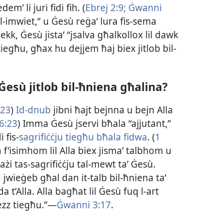
m’ li juri fidi fih. (
Ebrej 2:9;
Ġwanni
-​imwiet,” u Ġesù reġaʼ lura fis-​sema
k, Ġesù jistaʼ “jsalva għalkollox lil dawk
iegħu, għax hu dejjem ħaj biex jitlob bil-​
esù jitlob bil-​ħniena għalina?
:23
)
Id-​dnub
jibni ħajt bejnna u bejn Alla
6:23
) Imma Ġesù jservi bħala “ajjutant,”
fis-​
sagrifiċċju tiegħu bħala fidwa
. (
1
na f’isimhom lil Alla biex jismaʼ talbhom u
i tas-​sagrifiċċju tal-​mewt taʼ Ġesù.
a jwieġeb għal dan it-​talb bil-​ħniena taʼ
 t’Alla. Alla bagħat lil Ġesù fuq l-​art
mezz tiegħu.”—
Ġwanni 3:17
.