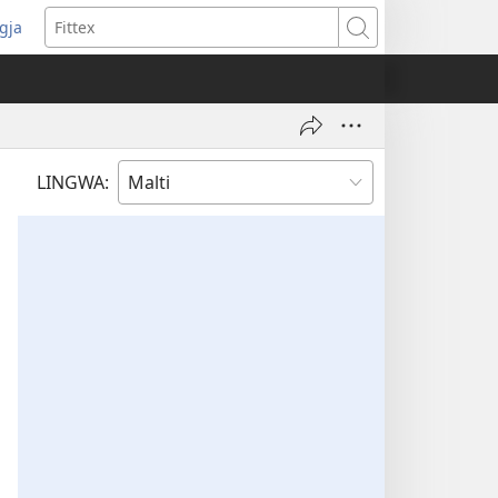
ggja
pens
Fittex
w
ndow)
LINGWA: