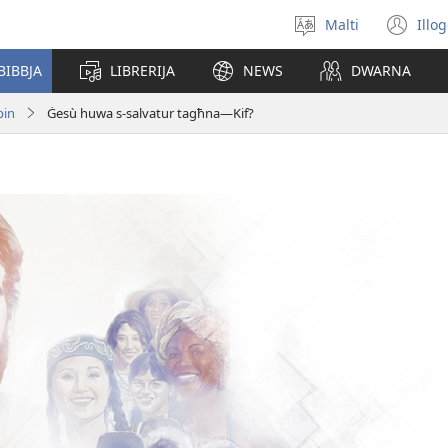
Malti
Illo
Agħżel
(o
il-
ne
BIBBJA
LIBRERIJA
NEWS
DWARNA
lingwa
wi
bin
Ġesù huwa s-​salvatur tagħna—Kif?