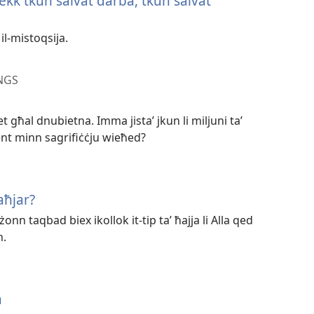
‘jekk tkun salvat darba, tkun salvat
il-mistoqsija.
NGS
iet għal dnubietna. Imma jistaʼ jkun li miljuni taʼ
nt minn sagrifiċċju wieħed?
 aħjar?
nn taqbad biex ikollok it-tip taʼ ħajja li Alla qed
h.
a