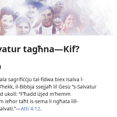
lvatur tagħna—Kif?
a
 sagrifiċċju tal-​fidwa biex isalva l-​
B’hekk, il-​Bibbja ssejjaħ lil Ġesù “s-​Salvatur
id ukoll: “F’ħadd iżjed m’hemm
eħor taħt is-​sema li ngħata lill-​
alvati.”—
Atti 4:12
.