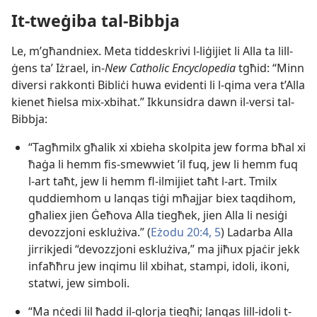
It-tweġiba tal-Bibbja
Le, m’għandniex. Meta tiddeskrivi l-liġijiet li Alla ta lill-
ġens taʼ Iżrael, in-
New Catholic Encyclopedia
tgħid: “Minn
diversi rakkonti Bibliċi huwa evidenti li l-qima vera t’Alla
kienet ħielsa mix-xbihat.” Ikkunsidra dawn il-versi tal-
Bibbja:
“Tagħmilx għalik xi xbieha skolpita jew forma bħal xi
ħaġa li hemm fis-smewwiet ’il fuq, jew li hemm fuq
l-art taħt, jew li hemm fl-ilmijiet taħt l-art. Tmilx
quddiemhom u lanqas tiġi mħajjar biex taqdihom,
għaliex jien Ġeħova Alla tiegħek, jien Alla li nesiġi
devozzjoni esklużiva.” (
Eżodu 20:4, 5
) Ladarba Alla
jirrikjedi “devozzjoni esklużiva,” ma jiħux pjaċir jekk
infaħħru jew inqimu lil xbihat, stampi, idoli, ikoni,
statwi, jew simboli.
“Ma nċedi lil ħadd il-glorja tiegħi; lanqas lill-idoli t-