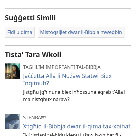
Suġġetti Simili
Fidi u qima
Mistoqsijiet dwar il-Bibbja mweġbin
Tistaʼ Tara Wkoll
TAGĦLIM IMPORTANTI TAL-BIBBJA
Jaċċetta Alla li Nużaw Statwi Biex
Inqimuh?
Jistgħu jgħinuna biex inħossuna eqreb t’Alla li
ma nistgħux naraw?
STENBAĦ!
X’tgħid il-Bibbja dwar il-qima tax-xbihat
Il-Kristjani tal-bidu kienu jużaw ix-xbihat fil-