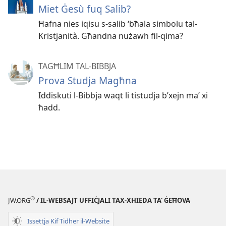
Miet Ġesù fuq Salib?
Ħafna nies iqisu s-salib ‘bħala simbolu tal-
Kristjanità. Għandna nużawh fil-qima?
TAGĦLIM TAL-BIBBJA
Prova Studja Magħna
Iddiskuti l-Bibbja waqt li tistudja b’xejn maʼ xi
ħadd.
®
JW.ORG
/ IL-WEBSAJT UFFIĊJALI TAX-XHIEDA TA' ĠEĦOVA
Issettja Kif Tidher il-Website