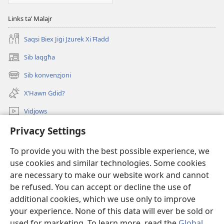
Links taʼ Malajr
Saqsi Biex Jiġi Jżurek Xi Ħadd
Sib laqgħa
(opens
new
Sib konvenzjoni
(opens
window)
new
X’Hawn Ġdid?
window)
Vidjows
Privacy Settings
Fittex f’JW.ORG
To provide you with the best possible experience, we
Donazzjonijiet
(opens
use cookies and similar technologies. Some cookies
new
are necessary to make our website work and cannot
window)
LIBRERIJA ONLAJN tat-Torri tal-Għassa
be refused. You can accept or decline the use of
(opens
new
additional cookies, which we use only to improve
®
JW Hub
window)
(opens
your experience. None of this data will ever be sold or
new
used for marketing. To learn more, read the
Global