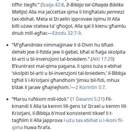
tifħir tiegħi.” (
Isaija 42:8
,
Il-Bibbja tal-Għaqda Biblika
Maltija
) Alla ma jaċċettax qima li tingħatalu
permezz
tax-xbihat. Meta xi Iżraelin ipprovaw iqimu lil Alla
billi użaw statwa taʼ għoġol, Alla qal li kienu għamlu
dnub mill-agħar.—
Eżodu 32:7-9
.
“M’għandniex nimmaġinaw li d-Divin hu bħad-
deheb jew il-fidda jew il-ġebel, bħal xi ħaġa skolpita
bl-arti u bl-invenzjoni tal-bniedem.” (
Atti 17:29
)
B’kuntrast mal-qima pagana, li spiss tuża x-xbihat
‘skolpiti bl-arti u bl-invenzjoni tal-bniedem,’ il-Bibbja
tgħid li l-Kristjani għandhom ‘jimxu bil-fidi, mhux
b’dak li jaraw għajnejhom.’—
2 Korintin 5:7
.
“Ħarsu ruħkom mill-idoli.” (
1 Ġwanni 5:21
) Fil-
kmandi li Alla ta kemm lill-ġens taʼ Iżrael u kemm lill-
Kristjani, il-Bibbja b’mod konsistenti tikxef li t-
tagħlim li Alla japprova
l-użu tax-xbihat u l-ikoni fil-
qima
huwa ħrafa.