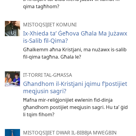
qima tagħhom?
MISTOQSIJIET KOMUNI
Ix-Xhieda taʼ Ġeħova Għala Ma Jużawx
is-Salib fil-Qima?
Għalkemm aħna Kristjani, ma nużawx is-salib
fil-qima tagħna. Għala le?
IT-TORRI TAL-GĦASSA
Għandhom il-Kristjani jqimu f’postijiet
meqjusin sagri?
Ħafna mir-reliġjonijiet ewlenin fid-dinja
għandhom postijiet meqjusin sagri. Hu taʼ ġid
li tqim fihom?
MISTOQSIJIET DWAR IL-BIBBJA MWEĠBIN