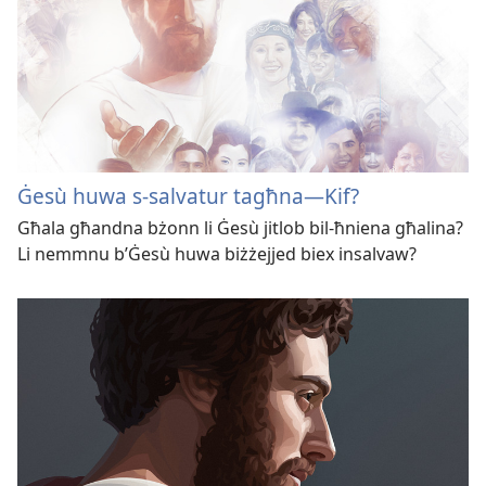
Ġesù huwa s-salvatur tagħna—Kif?
Għala għandna bżonn li Ġesù jitlob bil-​ħniena għalina?
Li nemmnu b’Ġesù huwa biżżejjed biex insalvaw?