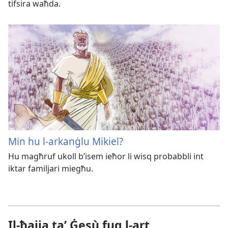
tifsira waħda.
Min hu l-arkanġlu Mikiel?
Hu magħruf ukoll b’isem ieħor li wisq probabbli int
iktar familjari miegħu.
Il-ħajja taʼ Ġesù fuq l-art