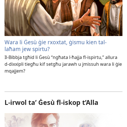
Wara li Ġesù ġie rxoxtat, ġismu kien tal-
laħam jew spirtu?
Il-Bibbja tgħid li Ġesù “ngħata l-ħajja fl-ispirtu,” allura
d-dixxipli tiegħu kif setgħu jarawh u jmissuh wara li ġie
mqajjem?
L-irwol taʼ Ġesù fl-iskop t’Alla