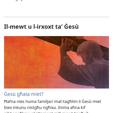
Il-mewt u l-irxoxt taʼ Ġesù
Ġesù għala miet?
Ħafna nies huma familjari mat-tagħlim li Ġesù miet
biex inkunu nistgħu ngħixu. Imma aħna kif