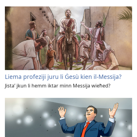
Liema profeziji juru li Ġesù kien il-Messija?
Jistaʼ jkun li hemm iktar minn Messija wieħed?