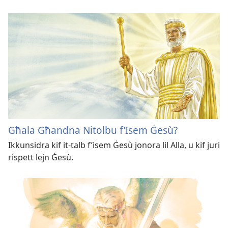
Għala Għandna Nitolbu f’Isem Ġesù?
Ikkunsidra kif it-talb f’isem Ġesù jonora lil Alla, u kif juri
rispett lejn Ġesù.