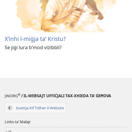
X’inhi l-miġja taʼ Kristu?
Se jiġi lura b’mod viżibbli?
®
JW.ORG
/ IL-WEBSAJT UFFIĊJALI TAX-XHIEDA TA' ĠEĦOVA
Issettja Kif Tidher il-Website
Links taʼ Malajr