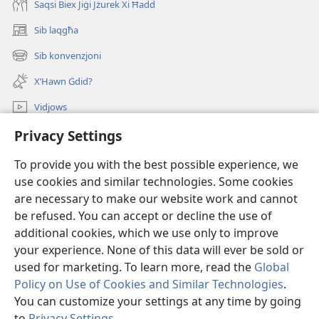
Saqsi Biex Jiġi Jżurek Xi Ħadd
Sib laqgħa
(opens
new
Sib konvenzjoni
(opens
window)
new
X’Hawn Ġdid?
window)
Vidjows
Fittex f’JW.ORG
Privacy Settings
To provide you with the best possible experience, we
Donazzjonijiet
(opens
use cookies and similar technologies. Some cookies
new
are necessary to make our website work and cannot
window)
LIBRERIJA ONLAJN tat-Torri tal-Għassa
(opens
be refused. You can accept or decline the use of
new
additional cookies, which we use only to improve
®
JW Hub
window)
(opens
your experience. None of this data will ever be sold or
new
used for marketing. To learn more, read the
Global
window)
Policy on Use of Cookies and Similar Technologies
.
You can customize your settings at any time by going
Copyright
© 2026 Watch Tower Bible and Tract Society of Pennsylvania.
to
Privacy Settings
.