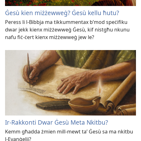
Ġesù kien miżżewweġ? Ġesù kellu ħutu?
Peress li l-Bibbja ma tikkummentax b’mod speċifiku
dwar jekk kienx miżżewweġ Ġesù, kif nistgħu nkunu
nafu fiċ-ċert kienx miżżewweġ jew le?
Ir-Rakkonti Dwar Ġesù Meta Nkitbu?
Kemm għadda żmien mill-mewt taʼ Ġesù sa ma nkitbu
l-Evanġelji?