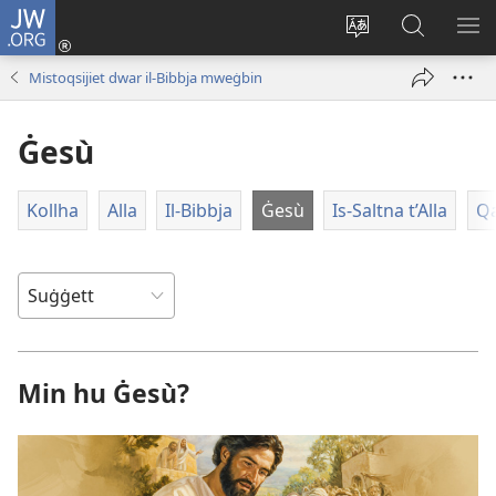
JW.ORG
Illoggja
(opens
Biddel
Fittex
UR
new
il-
f’JW.ORG
L-
Mistoqsijiet dwar il-Bibbja mweġbin
window)
lingwa
ME
tas-
Ġesù
sit
Kollha
Alla
Il-Bibbja
Ġesù
Is-Saltna t’Alla
Qa
Min hu Ġesù?