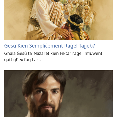
Ġesù Kien Sempliċement Raġel Tajjeb?
Għala Ġesù taʼ Nazaret kien l-iktar raġel influwenti li
qatt għex fuq l-art.