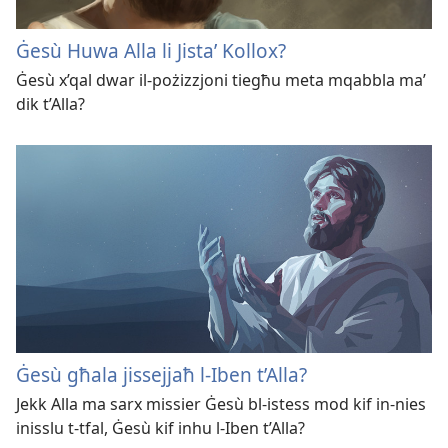
Ġesù Huwa Alla li Jistaʼ Kollox?
Ġesù x’qal dwar il-pożizzjoni tiegħu meta mqabbla maʼ
dik t’Alla?
Ġesù għala jissejjaħ l-Iben t’Alla?
Jekk Alla ma sarx missier Ġesù bl-istess mod kif in-nies
inisslu t-tfal, Ġesù kif inhu l-Iben t’Alla?