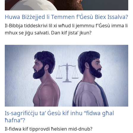
Huwa Biżżejjed li Temmen f’Ġesù Biex Issalva?
Il-Bibbja tiddeskrivi lil xi wħud li jemmnu f’Ġesù imma li
mhux se jiġu salvati. Dan kif jistaʼ jkun?
Is-sagrifiċċju taʼ Ġesù kif inhu “fidwa għal
ħafna”?
Il-fidwa kif tipprovdi ħelsien mid-dnub?