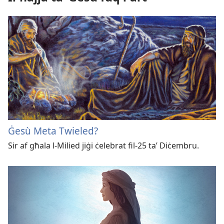
Ġesù Meta Twieled?
Sir af għala l-Milied jiġi ċelebrat fil-25 ta’ Diċembru.