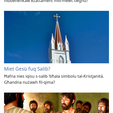
nibbenefikaw eżattament mill-mewt tiegħu?
Miet Ġesù fuq Salib?
Ħafna nies iqisu s-salib ‘bħala simbolu tal-Kristjanità.
Għandna nużawh fil-qima?