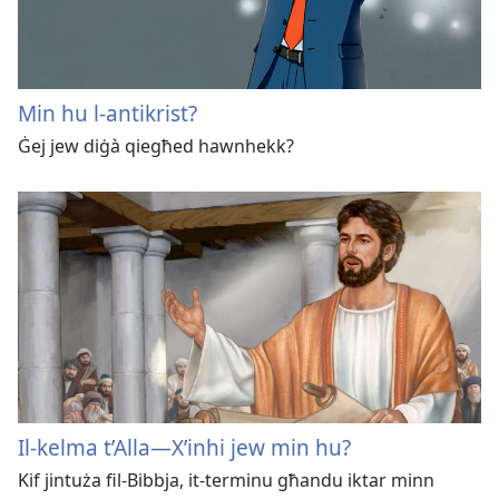
Min hu l-antikrist?
Ġej jew diġà qiegħed hawnhekk?
Il-kelma t’Alla—X’inhi jew min hu?
Kif jintuża fil-Bibbja, it-terminu għandu iktar minn