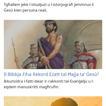
Tgħallem jekk l-istudjużi u l-istorjografi jemmnux li
Ġesù kien persuna reali.
Il-Bibbja Fiha Rekord Eżatt tal-Ħajja taʼ Ġesù?
Ikkunsidra l-fatti dwar ir-rakkonti tal-Evanġelju u l-
eqdem manuskritti magħrufin.