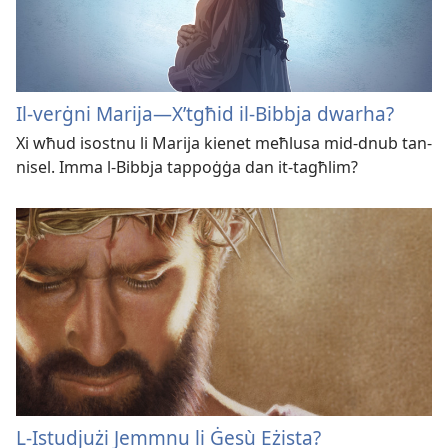
Il-verġni Marija​—X’tgħid il-Bibbja dwarha?
Xi wħud isostnu li Marija kienet meħlusa mid-dnub tan-
nisel. Imma l-Bibbja tappoġġa dan it-tagħlim?
L-Istudjużi Jemmnu li Ġesù Eżista?