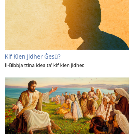
Kif Kien Jidher Ġesù?
Il-​Bibbja ttina idea taʼ kif kien jidher.