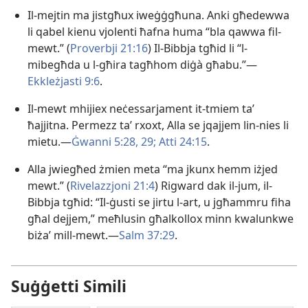
Il-mejtin ma jistgħux iweġġgħuna. Anki għedewwa
li qabel kienu vjolenti ħafna huma “bla qawwa fil-
mewt.” (
Proverbji 21:16
) Il-Bibbja tgħid li “l-
mibegħda u l-għira tagħhom diġà għabu.”​—
Ekkleżjasti 9:6
.
Il-mewt mhijiex neċessarjament it-tmiem taʼ
ħajjitna. Permezz taʼ rxoxt, Alla se jqajjem lin-nies li
mietu.​—
Ġwanni 5:28, 29;
Atti 24:15
.
Alla jwiegħed żmien meta “ma jkunx hemm iżjed
mewt.” (
Rivelazzjoni 21:4
) Rigward dak il-jum, il-
Bibbja tgħid: “Il-ġusti se jirtu l-art, u jgħammru fiha
għal dejjem,” meħlusin għalkollox minn kwalunkwe
biżaʼ mill-mewt.​—
Salm 37:29
.
Suġġetti Simili