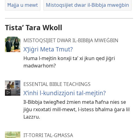
Ħajja u mewt
Mistoqsijiet dwar il-Bibbja mweġbin
Tistaʼ Tara Wkoll
MISTOQSIJIET DWAR IL-BIBBJA MWEĠBIN
X’Jiġri Meta Tmut?
Huma l-mejtin konxji taʼ xi jkun qed jiġri
madwarhom?
ESSENTIAL BIBLE TEACHINGS
X’inhi l-kundizzjoni tal-mejtin?
Il-Bibbja twiegħed żmien meta ħafna nies se
jiġu rxoxtati mill-mewt, l-istess bħalma ġara lil
Lazzru.
IT-TORRI TAL-GĦASSA