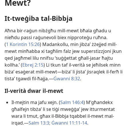
Mewt?
It-tweġiba tal-Bibbja
Aħna bir-raġun nibżgħu mill-mewt bħala għadu u
nieħdu passi raġunevoli biex nipproteġu ruħna.
(
1 Korintin 15:26
) Madankollu, min jibżaʼ żżejjed mill-
mewt minħabba xi tagħlim falz jew superstizzjoni jkun
qed jagħmel lilu nnifsu ‘suġġettat għall-jasar ħajtu
kollha.’ (
Ebrej 2:15
) Li tkun taf il-verità se jeħilsek minn
biżaʼ esaġerat mill-mewt​—biżaʼ li jistaʼ jisraqlek il-ferħ li
tistaʼ tgawdi fil-ħajja.​—
Ġwanni 8:32
.
Il-verità dwar il-mewt
Il-mejtin ma jafu xejn. (
Salm 146:4
) M’għandekx
għalfejn tibżaʼ li se tiġi mweġġaʼ jew itturmentat
wara li tmut, għax il-Bibbja tqabbel il-mewt mal-
irqad.​—
Salm 13:3;
Ġwanni 11:11-14
.