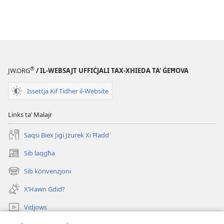
®
JW.ORG
/ IL-WEBSAJT UFFIĊJALI TAX-XHIEDA TA' ĠEĦOVA
Issettja Kif Tidher il-Website
Links taʼ Malajr
Saqsi Biex Jiġi Jżurek Xi Ħadd
Sib laqgħa
(opens
new
Sib konvenzjoni
(opens
window)
new
X’Hawn Ġdid?
window)
Vidjows