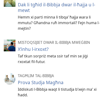
Dak li tgħid il-​Bibbja dwar il-ħajja u l-
mewt
Hemm xi parti minna li tibqaʼ ħajja wara li
mmutu? Għandna ruħ immortali? Fejn huma l-
mejtin?
MISTOQSIJIET DWAR IL-BIBBJA MWEĠBIN
X’inhu l-irxoxt?
Taf tkun sorpriż meta ssir taf min se jiġi
rxoxtat fil-futur.
TAGĦLIM TAL-BIBBJA
Prova Studja Magħna
Iddiskuti l-Bibbja waqt li tistudja b’xejn maʼ xi
ħadd.