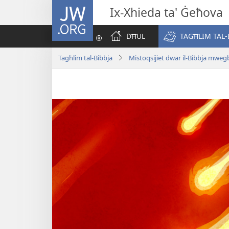
JW.ORG
Ix-Xhieda ta' Ġeħova
DĦUL
TAGĦLIM TAL-
Tagħlim tal-Bibbja
Mistoqsijiet dwar il-Bibbja mweġ