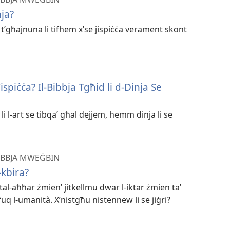
nja?
n t’għajnuna li tifhem x’se jispiċċa verament skont
spiċċa? Il-Bibbja Tgħid li d-Dinja Se
i l-art se tibqaʼ għal dejjem, hemm dinja li se
BIBBJA MWEĠBIN
-​kbira?
 tal-​aħħar żmien’ jitkellmu dwar l-​iktar żmien taʼ
uq l-​umanità. X’nistgħu nistennew li se jiġri?