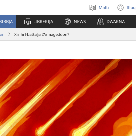
Malti
Illo
Agħżel
(o
il-
ne
BIBBJA
LIBRERIJA
NEWS
DWARNA
lingwa
wi
bin
X’inhi l-battalja t’Armageddon?