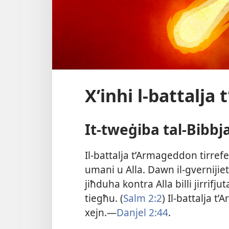
X’inhi l-battalj
It-​tweġiba tal-​Bibbj
Il-​battalja t’Armageddon tirrefer
umani u Alla. Dawn il-​gverniji
jiħduha kontra Alla billi jirrif
tiegħu. (
Salm 2:2
) Il-​battalja 
xejn.—
Danjel 2:44
.