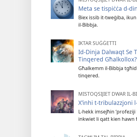
Meta se tispiċċa d⁠-⁠di
Biex issib it-tweġiba, iku
il-Bibbja.
IKTAR SUĠĠETTI
Id-Dinja Dalwaqt Se Ti
Tinqered Għalkollox?
Għalkemm il-Bibbja tgħid l
tinqered.
MISTOQSIJIET DWAR IL-
X’inhi t-​tribulazzjoni l
L-​hekk imsejħin ‘profeziji
inkwiet li qatt kien hawn f