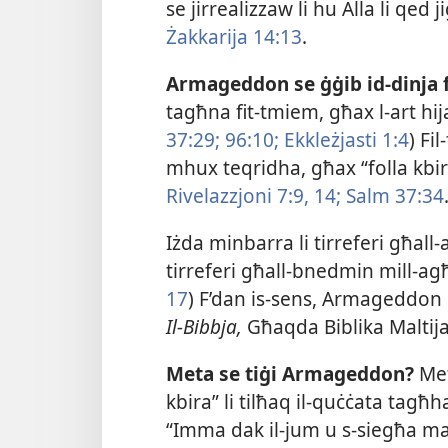
se jirrealizzaw li hu Alla li qe
Żakkarija 14:13
.
Armageddon se ġġib id-​dinja f
tagħna fit-​tmiem, għax l-​art hi
37:29;
96:10;
Ekkleżjasti 1:4
) Fi
mhux teqridha, għax “folla kbira
Rivelazzjoni 7:9,
14;
Salm 37:34
Iżda minbarra li tirreferi għall-​a
tirreferi għall-​bnedmin mill-​agħ
17
) F’dan is-​sens, Armageddon 
Il-​Bibbja,
Għaqda Biblika Maltija
Meta se tiġi Armageddon?
Met
kbira” li tilħaq il-​quċċata tagħ
“Imma dak il-​jum u s-​siegħa ma