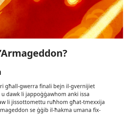
a t’Armageddon?
a
i għall-​gwerra finali bejn il-​gvernijiet
et u dawk li jappoġġawhom anki issa
jutaw li jissottomettu ruħhom għat-​tmexxija
t’Armageddon se ġġib il-​ħakma umana fix-​