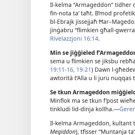
Il-​kelma “Armageddon” tidher dar
fin-​nota taʼ taħt. B’mod profetiku, 
bl-​Ebrajk jissejjaħ Ħar–Magedon,”
jinġabru “flimkien għall-​gwerra ta
Rivelazzjoni 16:14
.
Min se jiġġieled f’Armageddo
sema u flimkien se jiksbu rebħa 
19:11-​16,
19-​21
) Dawn l-​għedew
awtorità t’Alla u li juru nuqqas t
Se tkun Armageddon miġġielda 
Minflok ma se tkun f’post wieħe
tinkludi lid-​dinja kollha.—
Ġerem
Il-​kelma Armageddon, kultant 
Megiddon
), tfisser “Muntanja 