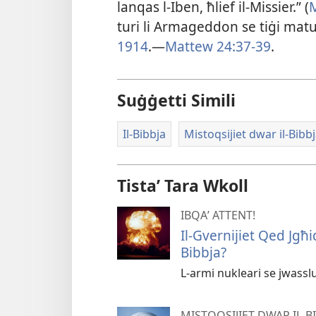
lanqas l-​Iben, ħlief il-​Missier.” (
M
turi li Armageddon se tiġi matul 
1914
.—
Mattew 24:37-​39
.
Suġġetti Simili
Il-Bibbja
Mistoqsijiet dwar il-Bib
Tistaʼ Tara Wkoll
IBQAʼ ATTENT!
Il-Gvernijiet Qed Jgħ
Bibbja?
L-armi nukleari se jwass
MISTOQSIJIET DWAR IL-