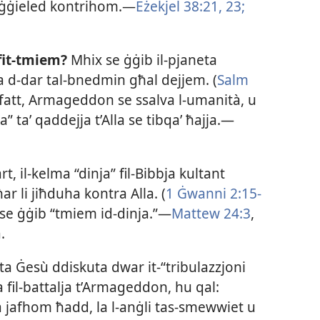
d jiġġieled kontrihom.—
Eżekjel 38:21,
23;
it-​tmiem?
Mhix se ġġib il-​pjaneta
ja d-​dar tal-​bnedmin għal dejjem. (
Salm
l-​fatt, Armageddon se ssalva l-​umanità, u
” ta’ qaddejja t’Alla se tibqaʼ ħajja.—
.
rt, il-​kelma “dinja” fil-​Bibbja kultant
ar li jiħduha kontra Alla. (
1 Ġwanni 2:15-​
se ġġib “tmiem id-​dinja.”—
Mattew 24:3
,
.
a Ġesù ddiskuta dwar it-​“tribulazzjoni
ha fil-​battalja t’Armageddon, hu qal:
 jafhom ħadd, la l-​anġli tas-​smewwiet u