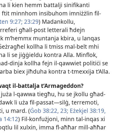
rina li kien hemm battalji sinifikanti
u ftit minnhom insibuhom imniżżlin fil-​
ten 9:27;
23:29
) Madankollu,
referi għall-​post letterali ħdejn
k m’hemmx muntanja kbira, u lanqas
ʼ Ġeżragħel kollha li tmiss mal-​belt mhi
ha li se jiġġieldu kontra Alla. Minflok,
​dinja kollha fejn il-​qawwiet politiċi se
arba biex jiħduha kontra t-​tmexxija t’Alla.
 waqt il-​battalja t’Armageddon?
uża l-​qawwa tiegħu, hu se jkollu għad-​
awk li uża fil-​passat—silġ, terremoti,
tti, u mard. (
Ġob 38:22, 23;
Eżekjel 38:19,
a 14:12
) Fil-​konfużjoni, minn tal-​inqas xi
tlu lil xulxin, imma fl-​aħħar mill-​aħħar