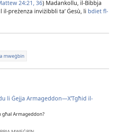
attew 24:21,
36
) Madankollu, il-​Bibbja
il-​preżenza inviżibbli ta’ Ġesù, li
bdiet fl-​
bja mweġbin
idu li Ġejja Armageddon—X’Tgħid il-
lu għal Armageddon?
BIBBJA MWEĠBIN