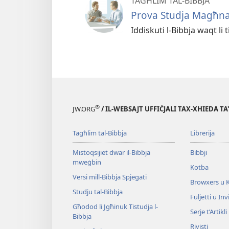
TAGĦLIM TAL-BIBBJA
Prova Studja Magħn
Iddiskuti l-Bibbja waqt li 
®
JW.ORG
/ IL-WEBSAJT UFFIĊJALI TAX-XHIEDA TA
Tagħlim tal-Bibbja
Librerija
Mistoqsijiet dwar il-Bibbja
Bibbji
mweġbin
Kotba
Versi mill-Bibbja Spjegati
Browxers u 
Studju tal-Bibbja
Fuljetti u Invi
Għodod li Jgħinuk Tistudja l-
Serje t’Artikli
Bibbja
Rivisti