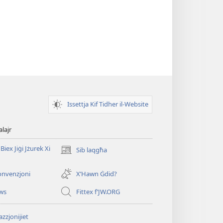
Issettja Kif Tidher il-Website
alajr
Biex Jiġi Jżurek Xi
Sib laqgħa
(opens
new
window)
onvenzjoni
X’Hawn Ġdid?
ws
Fittex f’JW.ORG
zzjonijiet