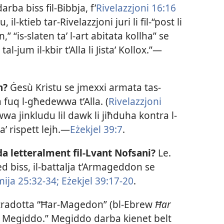
ba biss fil-​Bibbja, f’​
Rivelazzjoni 16:16
il-​ktieb tar-​Rivelazzjoni juri li fil-​“post li
 “is-​slaten taʼ l-​art abitata kollha” se
l-​jum il-​kbir t’Alla li Jistaʼ Kollox.”—
n?
Ġesù Kristu se jmexxi armata tas-​
fuq l-​għedewwa t’Alla. (
Rivelazzjoni
wa jinkludu lil dawk li jiħduha kontra l-​
a’ rispett lejh.—
Eżekjel 39:7
.
letteralment fil-​Lvant Nofsani?
Le.
d biss, il-​battalja t’Armageddon se
ija 25:32-​34;
Eżekjel 39:17-​20
.
tradotta “Ħar-​Magedon” (bl-​Ebrew
Ħar
taʼ Megiddo.” Megiddo darba kienet belt