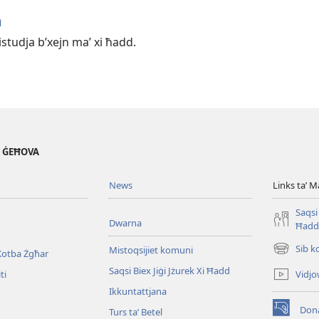
a
tistudja b’xejn maʼ xi ħadd.
' ĠEĦOVA
News
Links taʼ M
Saqsi 
Dwarna
Ħadd
Sib k
Mistoqsijiet komuni
Kotba Żgħar
(opens
new
Saqsi Biex Jiġi Jżurek Xi Ħadd
Vidjo
ti
window)
Ikkuntattjana
Dona
Turs taʼ Betel
(opens