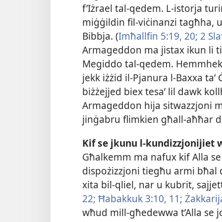
f’Iżrael tal-​qedem. L-​istorja tu
miġġildin fil-​viċinanzi tagħha, 
Bibbja. (
Imħallfin 5:19, 20;
2 Sla
Armageddon ma jistax ikun li tir
Megiddo tal-​qedem. Hemmhek
jekk iżżid il-​Pjanura l-​Baxxa ta
biżżejjed biex tesaʼ lil dawk koll
Armageddon hija sitwazzjoni mad-
jinġabru flimkien għall-​aħħar d
Kif se jkunu l-​kundizzjonijiet
Għalkemm ma nafux kif Alla se j
dispożizzjoni tiegħu armi bħal d
xita bil-​qliel, nar u kubrit, sajje
22;
Ħabakkuk 3:10, 11;
Żakkarij
wħud mill-​għedewwa t’Alla se joq