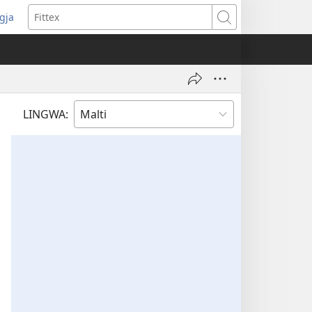
ggja
pens
Fittex
w
ndow)
LINGWA: