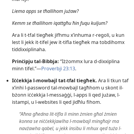
Liema apps se tħallihom jużaw?
Kemm se tħallihom iqattgħu ħin fuqu kuljum?
Ara li t-​tfal tiegħek jifhmu x’inhuma r-​regoli, u kun
lest li jekk it-​tifel jew it-​tifla tiegħek ma tobdihomx
tiddixxiplinaha.
Prinċipju tal-​Bibbja:
“Iżżommx lura d-​dixxiplina
minn tifel.”—
Proverbji 23:13
.
Iċċekkja l-​mowbajl tat-​tfal tiegħek.
Ara li tkun taf
x’inhi l-​password tal-​mowbajl tagħhom u skont il-​
bżonn iċċekkja l-​messaġġi, l-​apps li qed jużaw, l-​
istampi, u l-​websites li qed jidħlu fihom.
“Aħna għedna lit-​tifla li minn żmien għal żmien
konna se niċċekkjawlha l-​mowbajl mingħajr ma
navżawha qabel, u jekk insibu li mhux qed tuża l-​