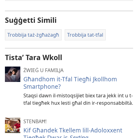
Suġġetti Simili
Trobbija taż-żgħażagħ
Trobbija tat-tfal
Tistaʼ Tara Wkoll
ŻWIEĠ U FAMILJA
Għandhom it-Tfal Tiegħi Jkollhom
Smartphone?
Staqsi dawn il-mistoqsijiet biex tara jekk int u t-
tfal tiegħek hux lesti għal din ir-responsabbiltà.
STENBAĦ!
Kif Għandek Tkellem lill-Adoloxxent
Tiegħek Dwar is-
Sexting