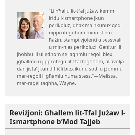
”Li nħallu lit-​tfal jużaw kemm
iridu l-​ismartphone jkun
perikoluż, għax ma nkunux qed
nipproteġuhom minn kliem
ħażin, stampi vjolenti u sesswali,
u min-​nies perikolużi. Ġenituri li
jħobbu lil uliedhom se jagħmlu regoli biex
jgħallmu u jipproteġu lit-​tfal tagħhom, allavolja
dan jistaʼ jkun diffiċli biex ikunu sodi u jżommu
mar-​regoli li għamlu huma stess.”—Melissa,
mar-​raġel tagħha, Wayne.
Reviżjoni: Għallem lit-​Tfal Jużaw l-​
Ismartphone b’Mod Tajjeb