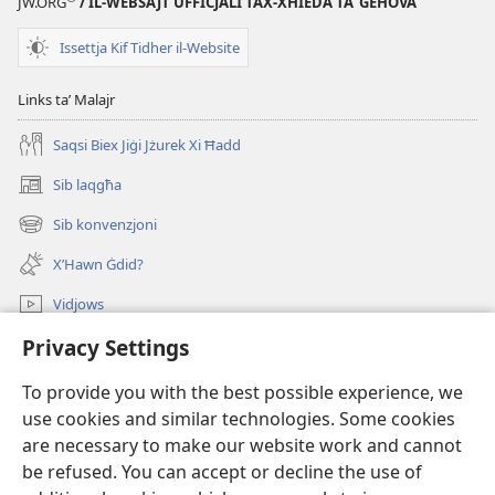
JW.ORG
/ IL-WEBSAJT UFFIĊJALI TAX-XHIEDA TA' ĠEĦOVA
Issettja Kif Tidher il-Website
Links taʼ Malajr
Saqsi Biex Jiġi Jżurek Xi Ħadd
Sib laqgħa
(opens
new
Sib konvenzjoni
(opens
window)
new
X’Hawn Ġdid?
window)
Vidjows
Privacy Settings
Fittex f’JW.ORG
To provide you with the best possible experience, we
Donazzjonijiet
(opens
use cookies and similar technologies. Some cookies
new
are necessary to make our website work and cannot
window)
LIBRERIJA ONLAJN tat-Torri tal-Għassa
be refused. You can accept or decline the use of
(opens
new