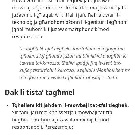
Huwa veru li forsi t-​tfal tiegħek jafu jużaw il-​
mowbajl aħjar minnek. Imma dan ma jfissirx li jafu
jużawh bil-​għaqal. Anki tfal li jafu ħafna dwar it-​
teknoloġija għandhom bżonn li l-​ġenituri tagħhom
jgħallmuhom kif jużaw smartphone b’mod
responsabbli.
“Li tagħti lit-​tifel tiegħek smartphone mingħajr ma
tgħallmu kif għandu jużah hu bħallikieku tagħtih iċ-​
ċavetta tal-​karozza, tħallih ipoġġi fuq is-​seat tax-​
xufier, tistartjalu l-​karozza, u tgħidlu ‘Moħħok hemm’
mingħajr ma l-​ewwel tgħallmu kif isuq.”—Seth.
Dak li tistaʼ tagħmel
Tgħallem kif jaħdem il-​mowbajl tat-​tfal tiegħek.
Sir familjari maʼ kif tissettja l-​mowbajl tat-​tfal
tiegħek biex huma jużaw il-​mowbajl b’mod
responsabbli. Pereżempju: