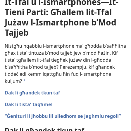
It-Tfal u l-Ismartphones—It-
Tieni Parti: Għallem lit-Tfal
Jużaw l-Ismartphone b’Mod
Tajjeb
Nistgħu nqabblu l-​ismartphone maʼ għodda b’saħħitha
għax tistaʼ tintuża b’mod tajjeb jew b’mod ħażin. Kif
tistaʼ tgħallem lit-​tfal tiegħek jużaw din l-​għodda
b’saħħitha b’mod tajjeb? Pereżempju, kif għandek
tiddeċiedi kemm iqattgħu ħin fuq l-​ismartphone
kuljum?
a
Dak li għandek tkun taf
Dak li tistaʼ tagħmel
“Ġenituri li jħobbu lil uliedhom se jagħmlu regoli”
Dak li għandek tkun taf