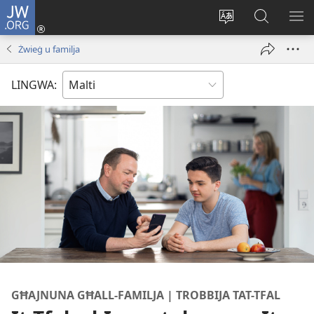
JW.ORG
Illoggja
(opens
Biddel
Fittex
UR
new
il-
f’JW.ORG
L-
Żwieġ u familja
window)
lingwa
ME
tas-
LINGWA:
sit
GĦAJNUNA GĦALL-​FAMILJA | TROBBIJA TAT-​TFAL