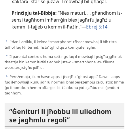
x’aktarx iktar se jużaw il-​mowbajl bil-​għaqal.
Prinċipju tal-​Bibbja:
“Nies maturi, . . għandhom is-​
sensi tagħhom imħarrġin biex jagħrfu jagħżlu
kemm it-​tajjeb u kemm il-​ħażin.”—
Ebrej 5:14
.
F’dan l-​artiklu, il-​kelma “smartphone” tfisser mowbajl li bih tistaʼ
a
tidħol fuq l-​Internet. Tistaʼ tgħid qisu kompjuter żgħir.
Il-​parental controls huma settings fuq il-​mowbajl li jistgħu jgħinuk
b
tissettja ħin kemm it-​tfal tiegħek jużaw l-​ismartphone jew f’liema
websites jistgħu jidħlu.
Pereżempju, illum hawn apps li jissejħu “ghost app.” Dawn l-​apps
c
fuq il-​mowbajl ikunu jidhru normali, bħal pereżempju calculator. Imma
ġo fihom ikun hemm affarijiet li t-​tfal ikunu jridu jaħbu mill-​ġenituri
tagħhom.
“Ġenituri li jħobbu lil uliedhom
se jagħmlu regoli”