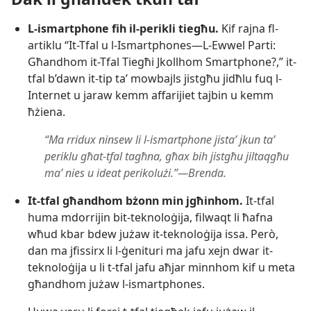
L-​ismartphone fih il-​perikli tiegħu.
Kif rajna fl-​
artiklu “It-​Tfal u l-​Ismartphones—L-​Ewwel Parti:
Għandhom it-​Tfal Tiegħi Jkollhom Smartphone?,” it-​
tfal b’dawn it-​tip taʼ mowbajls jistgħu jidħlu fuq l-​
Internet u jaraw kemm affarijiet tajbin u kemm
ħżiena.
“Ma rridux ninsew li l-​ismartphone jistaʼ jkun taʼ
periklu għat-​tfal tagħna, għax bih jistgħu jiltaqgħu
maʼ nies u ideat perikolużi.”—Brenda.
It-​tfal għandhom bżonn min jgħinhom.
It-​tfal
huma mdorrijin bit-​teknoloġija, filwaqt li ħafna
wħud kbar bdew jużaw it-​teknoloġija issa. Però,
dan ma jfissirx li l-​ġenituri ma jafu xejn dwar it-​
teknoloġija u li t-​tfal jafu aħjar minnhom kif u meta
għandhom jużaw l-​ismartphones.