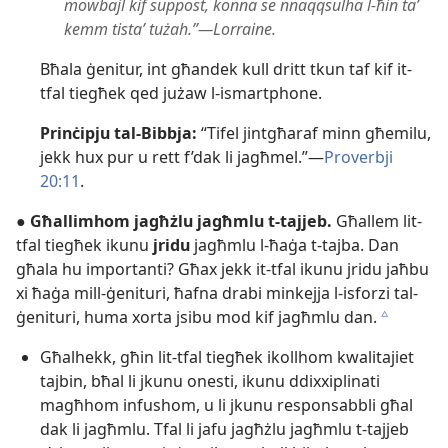
mowbajl kif suppost, konna se nnaqqsulha l-​ħin taʼ
kemm tistaʼ tużah.”—Lorraine.
Bħala ġenitur, int għandek kull dritt tkun taf kif it-​
tfal tiegħek qed jużaw l-​ismartphone.
Prinċipju tal-​Bibbja:
“Tifel jintgħaraf minn għemilu,
jekk hux pur u rett f’dak li jagħmel.”—
Proverbji
20:11
.
● Għallimhom jagħżlu jagħmlu t-​tajjeb.
Għallem lit-​
tfal tiegħek ikunu
jridu
jagħmlu l-​ħaġa t-​tajba. Dan
għala hu importanti? Għax jekk it-​tfal ikunu jridu jaħbu
xi ħaġa mill-​ġenituri, ħafna drabi minkejja l-​isforzi tal-​
ġenituri, huma xorta jsibu mod kif jagħmlu dan.
c
Għalhekk, għin lit-​tfal tiegħek ikollhom kwalitajiet
tajbin, bħal li jkunu onesti, ikunu ddixxiplinati
magħhom infushom, u li jkunu responsabbli għal
dak li jagħmlu. Tfal li jafu jagħżlu jagħmlu t-​tajjeb