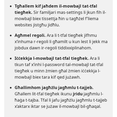
Tgħallem kif jaħdem il-​mowbajl tat-​tfal
tiegħek.
Sir familjari mas-​settings li jkun fih il-​
mowbajl biex tissettja ħin u tagħżel f’liema
websites jistgħu jidħlu.
Agħmel regoli.
Ara li t-​tfal tiegħek jifhmu
x’inhuma r-​regoli li għamilt u kun lest li jekk ma
jobdux dawn ir-​regoli tiddixxiplinahom.
Iċċekkja l-​mowbajl tat-​tfal tiegħek.
Ara li
tkun taf x’inhi l-​password tal-​mowbajl tat-​tfal
tiegħek u minn żmien għal żmien iċċekkja l-​
mowbajl biex tara kif qed jużawh.
Għallimhom jagħżlu jagħmlu t-​tajjeb.
Għallem lit-​tfal tiegħek ikunu
jridu
jagħmlu l-​
ħaġa t-​tajba. Tfal li jafu jagħżlu jagħmlu t-​tajjeb
x’aktarx iktar se jużaw il-​mowbajl bil-​għaqal.