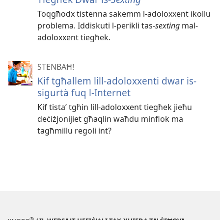
Toqgħodx tistenna sakemm l-adoloxxent ikollu
problema. Iddiskuti l-perikli tas-
sexting
mal-
adoloxxent tiegħek.
STENBAĦ!
Kif tgħallem lill-adoloxxenti dwar is-
sigurtà fuq l-Internet
Kif tistaʼ tgħin lill-adoloxxent tiegħek jieħu
deċiżjonijiet għaqlin waħdu minflok ma
tagħmillu regoli int?
®