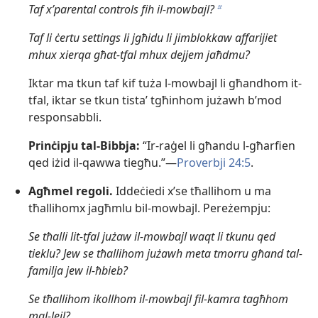
Taf x’parental controls fih il-​mowbajl?
b
Taf li ċertu settings li jgħidu li jimblokkaw affarijiet
mhux xierqa għat-​tfal mhux dejjem jaħdmu?
Iktar ma tkun taf kif tuża l-​mowbajl li għandhom it-​
tfal, iktar se tkun tistaʼ tgħinhom jużawh b’mod
responsabbli.
Prinċipju tal-​Bibbja:
“Ir-​raġel li għandu l-​għarfien
qed iżid il-​qawwa tiegħu.”—
Proverbji 24:5
.
Agħmel regoli.
Iddeċiedi x’se tħallihom u ma
tħallihomx jagħmlu bil-​mowbajl. Pereżempju:
Se tħalli lit-​tfal jużaw il-​mowbajl waqt li tkunu qed
tieklu? Jew se tħallihom jużawh meta tmorru għand tal-​
familja jew il-​ħbieb?
Se tħallihom ikollhom il-​mowbajl fil-​kamra tagħhom
mal-​lejl?