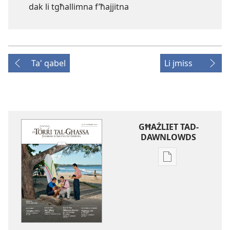
dak li tgħallimna f’ħajjitna
Ta' qabel
Li jmiss
GĦAŻLIET TAD-
DAWNLOWDS
Għażliet
għad-
dawnlowds
tal-
pubblikazzjoniji
diġitali