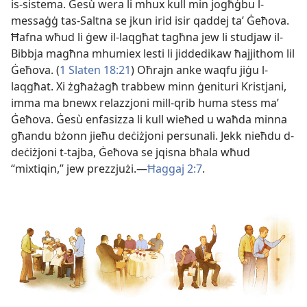
is-
sistema. Ġesù wera li mhux kull min jogħġbu l-
messaġġ tas-
Saltna se jkun irid isir qaddej taʼ Ġeħova.
Ħafna wħud li ġew il-
laqgħat tagħna jew li studjaw il-
Bibbja magħna mhumiex lesti li jiddedikaw ħajjithom lil
Ġeħova. (
1 Slaten 18:21
) Oħrajn anke waqfu jiġu l-
laqgħat. Xi żgħażagħ trabbew minn ġenituri Kristjani,
imma ma bnewx relazzjoni mill-
qrib huma stess maʼ
Ġeħova. Ġesù enfasizza li kull wieħed u waħda minna
għandu bżonn jieħu deċiżjoni persunali. Jekk nieħdu d-
deċiżjoni t-
tajba, Ġeħova se jqisna bħala wħud
“mixtiqin,” jew prezzjużi.—
Ħaggaj 2:7
.