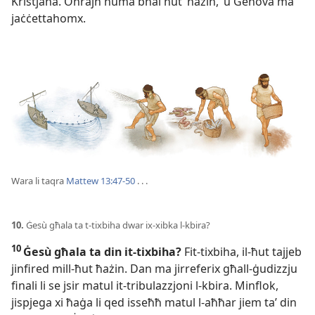
Kristjana. Oħrajn huma bħal ħut ‘ħażin,’ u Ġeħova ma
jaċċettahomx.
Wara li taqra
Mattew 13:47-50
. . .
10.
Ġesù għala ta t-
tixbiha dwar ix-
xibka l-
kbira?
10
Ġesù għala ta din it-
tixbiha?
Fit-
tixbiha, il-
ħut tajjeb
jinfired mill-
ħut ħażin. Dan ma jirreferix għall-
ġudizzju
finali li se jsir matul it-
tribulazzjoni l-
kbira. Minflok,
jispjega xi ħaġa li qed isseħħ matul l-
aħħar jiem taʼ din