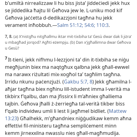
b’umiltà nirrealizzaw li hu biss jistaʼ jiddeċiedi jekk hux
se jiddedika ħajtu lil Ġeħova jew le. L-
uniku mod kif
Ġeħova jaċċetta d-
dedikazzjoni tagħna hu jekk
verament inħobbuh.—
Salm 51:12;
54:6;
110:3
.
7, 8.
(a) X’nistgħu nitgħallmu iktar mit-
tixbiha taʼ Ġesù dwar dak li jiżraʼ
u mbagħad jorqod? Agħti eżempju. (b) Dan x’jgħallimna dwar Ġeħova
u Ġesù?
7
It-
tieni, jekk nifhmu l-
lezzjoni taʼ din it-
tixbiha se niġu
megħjunin biex ma naqtgħux qalbna jekk għall-
ewwel
ma narawx riżultati mix-
xogħol taʼ tagħlim tagħna.
Irridu nkunu paċenzjużi. (
Ġakbu 5:7, 8
) Jekk għamilna l-
aħjar tagħna biex ngħinu lill-
istudent imma l-
verità ma
tikbirx f’qalbu, dan ma jfissirx li m’aħniex għalliema
tajbin. Ġeħova jħalli ż-
żerriegħa tal-
verità tikber biss
f’qalb individwu umli li lest li jagħmel bidliet. (
Mattew
13:23
) Għalhekk, m’għandniex niġġudikaw kemm aħna
effettivi fil-
ministeru tagħna sempliċement minn
kemm jirnexxilna nwasslu nies għall-
magħmudija.