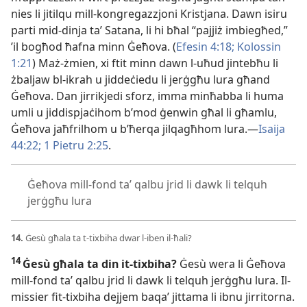
nies li jitilqu mill-
kongregazzjoni Kristjana. Dawn isiru
parti mid-
dinja taʼ Satana, li hi bħal “pajjiż imbiegħed,”
’il bogħod ħafna minn Ġeħova. (
Efesin 4:18;
Kolossin
1:21
) Maż-
żmien, xi ftit minn dawn l-
uħud jintebħu li
żbaljaw bl-
ikrah u jiddeċiedu li jerġgħu lura għand
Ġeħova. Dan jirrikjedi sforz, imma minħabba li huma
umli u jiddispjaċihom b’mod ġenwin għal li għamlu,
Ġeħova jaħfrilhom u b’ħerqa jilqagħhom lura.—
Isaija
44:22;
1 Pietru 2:25
.
Ġeħova mill-
fond taʼ qalbu jrid li dawk li telquh
jerġgħu lura
14.
Ġesù għala ta t-
tixbiha dwar l-
iben il-
ħali?
14
Ġesù għala ta din it-
tixbiha?
Ġesù wera li Ġeħova
mill-
fond taʼ qalbu jrid li dawk li telquh jerġgħu lura. Il-
missier fit-
tixbiha dejjem baqaʼ jittama li ibnu jirritorna.