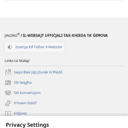
IT-
TORRI
TAL-
GĦASSA
—
®
JW.ORG
/ IL-WEBSAJT UFFIĊJALI TAX-XHIEDA TA' ĠEĦOVA
EDIZZJONI
GĦALL-
Issettja Kif Tidher il-Website
ISTUDJU
Diċembru 2014
Links taʼ Malajr
Saqsi Biex Jiġi Jżurek Xi Ħadd
Sib laqgħa
(opens
new
Sib konvenzjoni
(opens
window)
new
X’Hawn Ġdid?
window)
Vidjows
Privacy Settings
Fittex f’JW.ORG