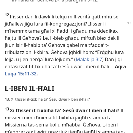
12
Ifisser dan li dawk li telqu mill-
verità qatt mhu se
jitħallew jiġu
lura fil-
kongregazzjoni? Ifisser li
m’hemmx tama għal xi ħadd li għadu ma ddedikax
ħajtu lil Ġeħova? Le, il-
bieb għadu miftuħ biex dak li
jkun isir il-
ħabib taʼ Ġeħova qabel ma tfaqqaʼ t-
tribulazzjoni l-
kbira. Ġeħova jgħidilhom: “Erġgħu lura
lejja, u jien nerġaʼ lura lejkom.” (
Malakija 3:7
) Dan jiġi
enfasizzat fit-
tixbiha taʼ Ġesù dwar l-
iben il-
ħali.—
Aqra
Luqa 15:11-
32
.
L-
IBEN IL-
ĦALI
13.
Xi tfisser it-
tixbiha taʼ Ġesù dwar l-
iben il-
ħali?
13
Xi tfisser it-
tixbiha taʼ Ġesù dwar l-
iben il-
ħali?
Il-
missier mimli ħniena fit-
tixbiha jagħti stampa taʼ
Missierna tas-
sema kollu mħabba, Ġeħova. L-
iben li
m’apprezzax il-
wirt prezzjuż tiegħu jagħti stampa tan-