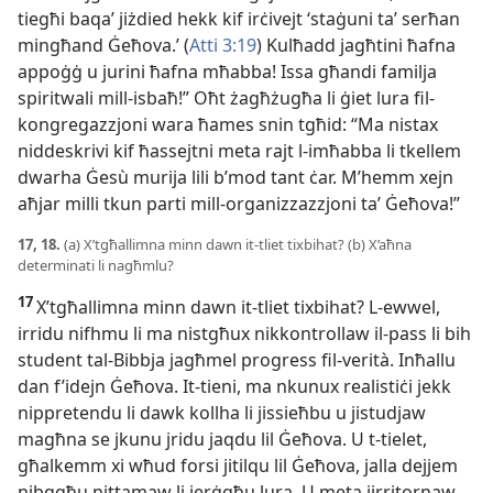
tiegħi baqaʼ jiżdied hekk kif irċivejt ‘staġuni taʼ serħan
mingħand Ġeħova.’ (
Atti 3:19
) Kulħadd jagħtini ħafna
appoġġ u jurini ħafna mħabba! Issa għandi familja
spiritwali mill-
isbaħ!” Oħt żagħżugħa li ġiet lura fil-
kongregazzjoni wara ħames snin tgħid: “Ma nistax
niddeskrivi kif ħassejtni meta rajt l-
imħabba li tkellem
dwarha Ġesù murija lili b’mod tant ċar. M’hemm xejn
aħjar milli tkun parti mill-
organizzazzjoni taʼ Ġeħova!”
17, 18.
(a) X’tgħallimna minn dawn it-
tliet tixbihat? (b) X’aħna
determinati li nagħmlu?
17
X’tgħallimna minn dawn it-
tliet tixbihat? L-
ewwel,
irridu nifhmu li ma nistgħux nikkontrollaw il-
pass li bih
student tal-
Bibbja jagħmel progress fil-
verità. Inħallu
dan f’idejn Ġeħova. It-
tieni, ma nkunux realistiċi jekk
nippretendu li dawk kollha li jissieħbu u jistudjaw
magħna se jkunu jridu jaqdu lil Ġeħova. U t-
tielet,
għalkemm xi wħud forsi jitilqu lil Ġeħova, jalla dejjem
nibqgħu nittamaw li jerġgħu lura. U meta jirritornaw,