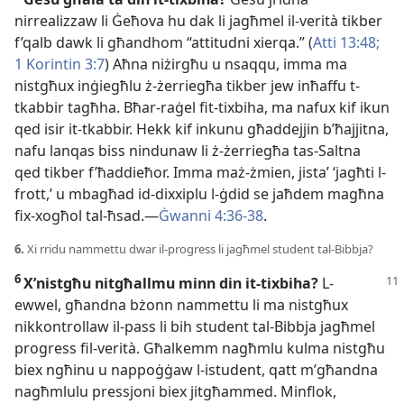
nirrealizzaw li Ġeħova hu dak li jagħmel il-
verità tikber
f’qalb dawk li għandhom “attitudni xierqa.” (
Atti 13:48;
1 Korintin 3:7
) Aħna niżirgħu u nsaqqu, imma ma
nistgħux inġiegħlu ż-
żerriegħa tikber jew inħaffu t-
tkabbir tagħha. Bħar-
raġel fit-
tixbiha, ma nafux kif ikun
qed isir it-
tkabbir. Hekk kif inkunu għaddejjin b’ħajjitna,
nafu lanqas biss nindunaw li ż-
żerriegħa tas-
Saltna
qed tikber f’ħaddieħor. Imma maż-
żmien, jistaʼ ‘jagħti l-
frott,’ u mbagħad id-
dixxiplu l-
ġdid se jaħdem magħna
fix-
xogħol tal-
ħsad.—
Ġwanni 4:36-
38
.
6.
Xi rridu nammettu dwar il-
progress li jagħmel student tal-
Bibbja?
6
X’nistgħu nitgħallmu minn din
it-
tixbiha?
L-
ewwel, għandna bżonn nammettu li ma nistgħux
nikkontrollaw il-
pass li bih student tal-
Bibbja jagħmel
progress fil-
verità. Għalkemm nagħmlu kulma nistgħu
biex ngħinu u nappoġġaw l-
istudent, qatt m’għandna
nagħmlulu pressjoni biex jitgħammed. Minflok,