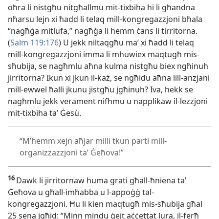
oħra li nistgħu nitgħallmu mit-
tixbiha hi li għandna
nħarsu lejn xi ħadd li telaq mill-
kongregazzjoni bħala
“nagħġa mitlufa,” nagħġa li hemm ċans li tirritorna.
(
Salm 119:176
) U jekk niltaqgħu maʼ xi ħadd li telaq
mill-
kongregazzjoni imma li mhuwiex maqtugħ mis-
sħubija, se nagħmlu aħna kulma nistgħu biex ngħinuh
jirritorna? Ikun xi jkun il-
każ, se ngħidu aħna lill-
anzjani
mill-
ewwel ħalli jkunu jistgħu jgħinuh? Iva, hekk se
nagħmlu jekk verament nifhmu u napplikaw il-
lezzjoni
mit-
tixbiha taʼ Ġesù.
“M’hemm xejn aħjar milli tkun parti mill-
organizzazzjoni taʼ Ġeħova!”
16
Dawk li jirritornaw huma grati għall-
ħniena taʼ
Ġeħova u għall-
imħabba u l-
appoġġ tal-
kongregazzjoni. Ħu li kien maqtugħ mis-
sħubija għal
25 sena jgħid: “Minn mindu ġejt aċċettat lura, il-
ferħ