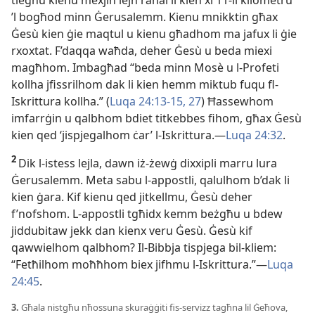
tiegħu kienu mexjin lejn raħal li kien xi 11-
il kilometru
’l bogħod minn Ġerusalemm. Kienu mnikktin għax
Ġesù kien ġie maqtul u kienu għadhom ma jafux li ġie
rxoxtat. F’daqqa waħda, deher Ġesù u beda miexi
magħhom. Imbagħad “beda minn Mosè u l-
Profeti
kollha jfissrilhom dak li kien hemm miktub fuqu fl-
Iskrittura kollha.” (
Luqa 24:13-
15,
27
) Ħassewhom
imfarrġin u qalbhom bdiet titkebbes fihom, għax Ġesù
kien qed ‘jispjegalhom ċar’ l-
Iskrittura.—
Luqa 24:32
.
2
Dik l-
istess lejla, dawn iż-
żewġ dixxipli marru lura
Ġerusalemm. Meta sabu l-
appostli, qalulhom b’dak li
kien ġara. Kif kienu qed jitkellmu, Ġesù deher
f’nofshom. L-
appostli tgħidx kemm beżgħu u bdew
jiddubitaw jekk dan kienx veru Ġesù. Ġesù kif
qawwielhom qalbhom? Il-
Bibbja tispjega bil-
kliem:
“Fetħilhom moħħhom biex jifhmu l-
Iskrittura.”—
Luqa
24:45
.
3.
Għala nistgħu nħossuna skuraġġiti fis-
servizz tagħna lil Ġeħova,