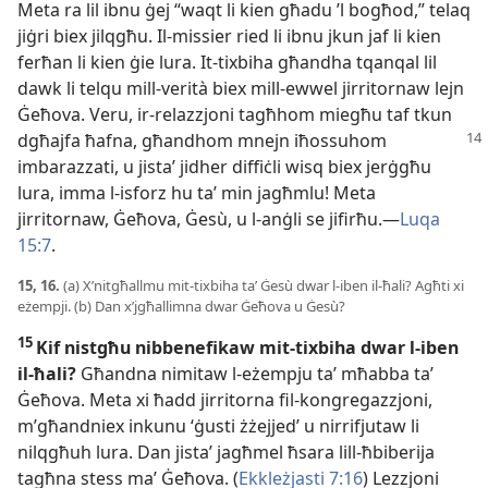
Meta ra lil ibnu ġej “waqt li kien għadu ’l bogħod,” telaq
jiġri biex jilqgħu. Il-
missier ried li ibnu jkun jaf li kien
ferħan li kien ġie lura. It-
tixbiha għandha tqanqal lil
dawk li telqu mill-
verità biex mill-
ewwel jirritornaw lejn
Ġeħova. Veru, ir-
relazzjoni tagħhom miegħu taf tkun
dgħajfa
ħafna, għandhom mnejn iħossuhom
imbarazzati, u jistaʼ jidher diffiċli wisq biex jerġgħu
lura, imma l-
isforz hu taʼ min jagħmlu! Meta
jirritornaw, Ġeħova, Ġesù, u l-
anġli se jifirħu.—
Luqa
15:7
.
15, 16.
(a) X’nitgħallmu mit-
tixbiha taʼ Ġesù dwar l-
iben il-
ħali? Agħti xi
eżempji. (b) Dan x’jgħallimna dwar Ġeħova u Ġesù?
15
Kif nistgħu nibbenefikaw mit-
tixbiha dwar l-
iben
il-
ħali?
Għandna nimitaw l-
eżempju taʼ mħabba taʼ
Ġeħova. Meta xi ħadd jirritorna fil-
kongregazzjoni,
m’għandniex inkunu ‘ġusti żżejjed’ u nirrifjutaw li
nilqgħuh lura. Dan jistaʼ jagħmel ħsara lill-
ħbiberija
tagħna stess maʼ Ġeħova. (
Ekkleżjasti 7:16
) Lezzjoni