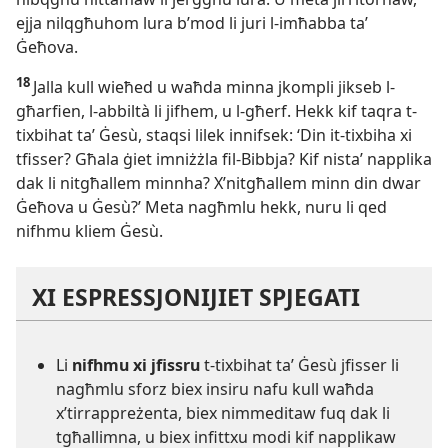
ejja nilqgħuhom lura b’mod li juri l-
imħabba taʼ
Ġeħova.
18
Jalla kull wieħed u waħda minna jkompli jikseb l-
għarfien, l-
abbiltà li jifhem, u l-
għerf. Hekk kif taqra t-
tixbihat taʼ Ġesù, staqsi lilek innifsek: ‘Din it-
tixbiha xi
tfisser? Għala ġiet imniżżla fil-
Bibbja? Kif nistaʼ napplika
dak li nitgħallem minnha? X’nitgħallem minn din dwar
Ġeħova u Ġesù?’ Meta nagħmlu hekk, nuru li qed
nifhmu kliem Ġesù.
XI ESPRESSJONIJIET SPJEGATI
Li
nifhmu xi jfissru
t-
tixbihat taʼ Ġesù jfisser li
nagħmlu sforz biex insiru nafu kull waħda
x’tirrappreżenta, biex nimmeditaw fuq dak li
tgħallimna, u biex infittxu modi kif napplikaw