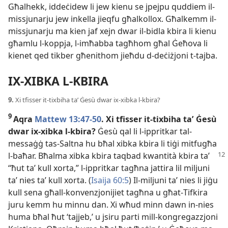
Għalhekk, iddeċidew li jew kienu se jpejpu quddiem il-
missjunarju jew inkella jieqfu għalkollox. Għalkemm il-
missjunarju ma kien jaf xejn dwar il-
bidla kbira li kienu
għamlu l-
koppja, l-
imħabba tagħhom għal Ġeħova li
kienet qed tikber għenithom jieħdu d-
deċiżjoni t-
tajba.
IX-
XIBKA L-
KBIRA
9.
Xi tfisser it-
tixbiha taʼ Ġesù dwar ix-
xibka l-
kbira?
9
Aqra
Mattew 13:47-
50
. Xi tfisser it-
tixbiha taʼ Ġesù
dwar ix-
xibka l-
kbira?
Ġesù qal li l-
ippritkar tal-
messaġġ tas-
Saltna hu bħal xibka kbira li tiġi mitfugħa
l-
baħar. Bħalma
xibka kbira taqbad kwantità kbira taʼ
“ħut taʼ kull xorta,” l-
ippritkar tagħna jattira lil miljuni
taʼ nies taʼ kull xorta. (
Isaija 60:5
) Il-
miljuni taʼ nies li jiġu
kull sena għall-
konvenzjonijiet tagħna u għat-
Tifkira
juru kemm hu minnu dan. Xi wħud minn dawn in-
nies
huma bħal ħut ‘tajjeb,’ u jsiru parti mill-
kongregazzjoni