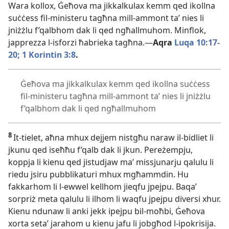
Wara kollox, Ġeħova ma jikkalkulax kemm qed ikollna
suċċess fil-
ministeru tagħna mill-
ammont taʼ nies li
jniżżlu f’qalbhom dak li qed ngħallmuhom. Minflok,
japprezza l-
isforzi ħabrieka tagħna.—
Aqra
Luqa 10:17-
20;
1 Korintin 3:8
.
Ġeħova ma jikkalkulax kemm qed ikollna suċċess
fil-
ministeru tagħna mill-
ammont taʼ nies li jniżżlu
f’qalbhom dak li qed ngħallmuhom
8
It-
tielet, aħna mhux dejjem nistgħu naraw il-
bidliet li
jkunu qed iseħħu f’qalb dak li jkun. Pereżempju,
koppja li kienu qed jistudjaw maʼ missjunarju qalulu li
riedu jsiru pubblikaturi mhux mgħammdin. Hu
fakkarhom li l-
ewwel kellhom jieqfu jpejpu. Baqaʼ
sorpriż meta qalulu li ilhom li waqfu jpejpu diversi xhur.
Kienu ndunaw li anki jekk ipejpu bil-
moħbi, Ġeħova
xorta setaʼ jarahom u kienu jafu li jobgħod l-
ipokrisija.