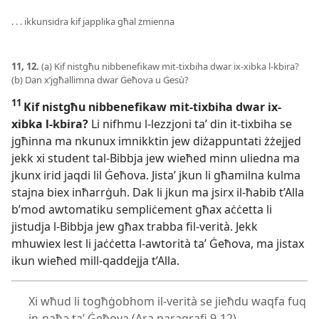
. . . ikkunsidra kif japplika għal żmienna
11, 12.
(a) Kif nistgħu nibbenefikaw mit-
tixbiha dwar ix-
xibka l-
kbira?
(b) Dan x’jgħallimna dwar Ġeħova u Ġesù?
11
Kif nistgħu nibbenefikaw mit-
tixbiha dwar ix-
xibka l-
kbira?
Li nifhmu l-
lezzjoni taʼ din it-
tixbiha se
jgħinna ma nkunux imnikktin jew diżappuntati żżejjed
jekk xi student tal-
Bibbja jew wieħed minn uliedna ma
jkunx irid jaqdi lil Ġeħova. Jistaʼ jkun li għamilna kulma
stajna biex inħarrġuh. Dak li jkun ma jsirx il-
ħabib t’Alla
b’mod awtomatiku sempliċement għax aċċetta li
jistudja l-
Bibbja jew għax trabba fil-
verità. Jekk
mhuwiex lest li jaċċetta l-
awtorità taʼ Ġeħova, ma jistax
ikun wieħed mill-
qaddejja t’Alla.
Xi wħud li togħġobhom il-verità se jieħdu waqfa fuq
in-naħa taʼ Ġeħova (Ara paragrafi 9-12)