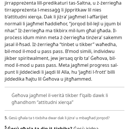
jirrappreżenta lill-
predikaturi tas-
Saltna, u ż-
żerriegħa
tirrappreżenta l-
messaġġ li jippritkaw lil nies
b’attitudni xierqa. Dak li jiżraʼ jagħmel l-
affarijiet
normali li jagħmel ħaddieħor, “jorqod bil-
lejl u jqum bi
nhar.” Iż-
żerriegħa ma tikbirx mil-
lum għal għada. Il-
proċess idum minn meta ż-
żerriegħa tinżeraʼ sakemm
jasal il-
ħsad. Iż-
żerriegħa “tinbet u tikber” waħedha,
bil-
mod il-
mod u pass pass. B’mod simili, individwu
jikber spiritwalment, jew jersaq qrib taʼ Ġeħova, bil-
mod il-
mod u pass pass. Meta jagħmel progress sal-
punt li jiddeċiedi li jaqdi lil Alla, hu ‘jagħti l-
frott’ billi
jiddedika ħajtu lil Ġeħova u jitgħammed.
Ġeħova jagħmel il-
verità tikber f’qalb dawk li
għandhom “attitudni xierqa”
5.
Ġesù għala ta t-
tixbiha dwar dak li jiżraʼ u mbagħad jorqod?
5
Ġesù għala ta din it-
tixbiha?
Ġesù jridna