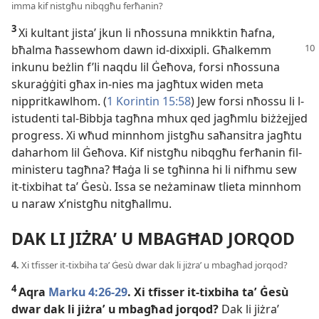
imma kif nistgħu nibqgħu ferħanin?
3
Xi kultant jistaʼ jkun li nħossuna mnikktin ħafna,
bħalma ħassewhom dawn id-
dixxipli. Għalkemm
inkunu beżlin f’li naqdu lil Ġeħova, forsi nħossuna
skuraġġiti għax in-
nies ma jagħtux widen meta
nippritkawlhom. (
1 Korintin 15:58
) Jew forsi nħossu li l-
istudenti tal-
Bibbja tagħna mhux qed jagħmlu biżżejjed
progress. Xi wħud minnhom jistgħu saħansitra jagħtu
daharhom lil Ġeħova. Kif nistgħu nibqgħu ferħanin fil-
ministeru tagħna? Ħaġa li se tgħinna hi li nifhmu sew
it-
tixbihat taʼ Ġesù. Issa se neżaminaw tlieta minnhom
u naraw x’nistgħu nitgħallmu.
DAK LI JIŻRAʼ U MBAGĦAD JORQOD
4.
Xi tfisser it-
tixbiha taʼ Ġesù dwar dak li jiżraʼ u mbagħad jorqod?
4
Aqra
Marku 4:26-
29
. Xi tfisser it-
tixbiha taʼ Ġesù
dwar dak li jiżraʼ u mbagħad jorqod?
Dak li jiżraʼ