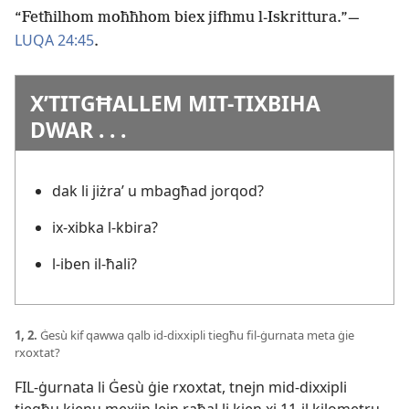
“Fetħilhom moħħhom biex jifhmu l-
Iskrittura.”—
LUQA 24:45
.
X’TITGĦALLEM MIT-
TIXBIHA
DWAR . . .
dak li jiżraʼ u mbagħad jorqod?
ix-
xibka l-
kbira?
l-
iben il-
ħali?
1, 2.
Ġesù kif qawwa qalb id-
dixxipli tiegħu fil-
ġurnata meta ġie
rxoxtat?
FIL-
ġurnata li Ġesù ġie rxoxtat, tnejn mid-
dixxipli