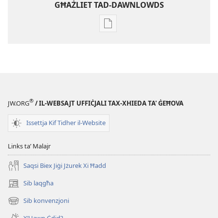
GĦAŻLIET TAD-DAWNLOWDS
Għażliet
għad-
dawnlowds
tal-
pubblikazzjonijiet
diġitali
IT-
®
JW.ORG
/ IL-WEBSAJT UFFIĊJALI TAX-XHIEDA TA' ĠEĦOVA
TORRI
TAL-
Issettja Kif Tidher il-Website
GĦASSA
—
Links taʼ Malajr
EDIZZJONI
Saqsi Biex Jiġi Jżurek Xi Ħadd
GĦALL-
ISTUDJU
Sib laqgħa
(opens
15
new
Sib konvenzjoni
ta'
(opens
window)
new
Awwissu