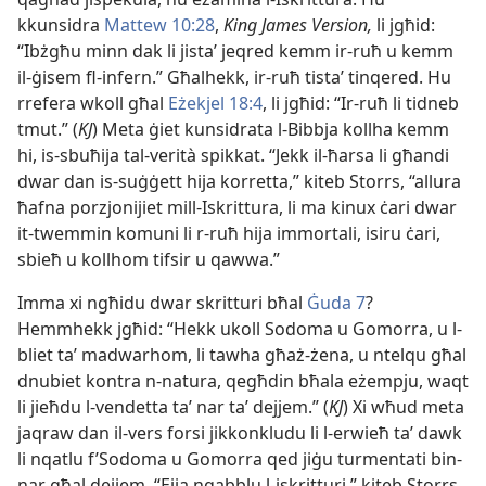
kkunsidra
Mattew 10:28
,
King James Version,
li jgħid:
“Ibżgħu minn dak li jistaʼ jeqred kemm ir-ruħ u kemm
il-ġisem fl-infern.” Għalhekk, ir-ruħ tistaʼ tinqered. Hu
rrefera wkoll għal
Eżekjel 18:4
, li jgħid: “Ir-ruħ li tidneb
tmut.” (
KJ
) Meta ġiet kunsidrata l-Bibbja kollha kemm
hi, is-sbuħija tal-verità spikkat. “Jekk il-ħarsa li għandi
dwar dan is-suġġett hija korretta,” kiteb Storrs, “allura
ħafna porzjonijiet mill-Iskrittura, li ma kinux ċari dwar
it-twemmin komuni li r-ruħ hija immortali, isiru ċari,
sbieħ u kollhom tifsir u qawwa.”
Imma xi ngħidu dwar skritturi bħal
Ġuda 7
?
Hemmhekk jgħid: “Hekk ukoll Sodoma u Gomorra, u l-
bliet taʼ madwarhom, li tawha għaż-żena, u ntelqu għal
dnubiet kontra n-natura, qegħdin bħala eżempju, waqt
li jieħdu l-vendetta taʼ nar taʼ dejjem.” (
KJ
) Xi wħud meta
jaqraw dan il-vers forsi jikkonkludu li l-erwieħ taʼ dawk
li nqatlu f’Sodoma u Gomorra qed jiġu turmentati bin-
nar għal dejjem. “Ejja nqabblu l-iskritturi,” kiteb Storrs.