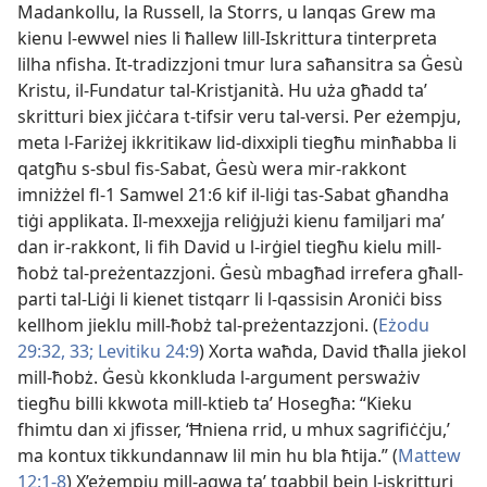
Madankollu, la Russell, la Storrs, u lanqas Grew ma
kienu l-ewwel nies li ħallew lill-Iskrittura tinterpreta
lilha nfisha. It-tradizzjoni tmur lura saħansitra sa Ġesù
Kristu, il-Fundatur tal-Kristjanità. Hu uża għadd taʼ
skritturi biex jiċċara t-tifsir veru tal-versi. Per eżempju,
meta l-Fariżej ikkritikaw lid-dixxipli tiegħu minħabba li
qatgħu s-sbul fis-Sabat, Ġesù wera mir-rakkont
imniżżel fl-1 Samwel 21:6 kif il-liġi tas-Sabat għandha
tiġi applikata. Il-mexxejja reliġjużi kienu familjari maʼ
dan ir-rakkont, li fih David u l-irġiel tiegħu kielu mill-
ħobż tal-preżentazzjoni. Ġesù mbagħad irrefera għall-
parti tal-Liġi li kienet tistqarr li l-qassisin Aroniċi biss
kellhom jieklu mill-ħobż tal-preżentazzjoni. (
Eżodu
29:32, 33;
Levitiku 24:9
) Xorta waħda, David tħalla jiekol
mill-ħobż. Ġesù kkonkluda l-argument persważiv
tiegħu billi kkwota mill-ktieb taʼ Hosegħa: “Kieku
fhimtu dan xi jfisser, ‘Ħniena rrid, u mhux sagrifiċċju,’
ma kontux tikkundannaw lil min hu bla ħtija.” (
Mattew
12:1-8
) X’eżempju mill-aqwa taʼ tqabbil bejn l-iskritturi