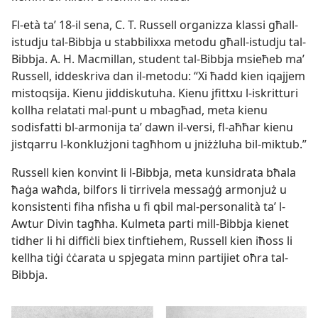
Fl-età taʼ 18-il sena, C. T. Russell organizza klassi għall-
istudju tal-Bibbja u stabbilixxa metodu għall-istudju tal-
Bibbja. A. H. Macmillan, student tal-Bibbja msieħeb maʼ
Russell, iddeskriva dan il-metodu: “Xi ħadd kien iqajjem
mistoqsija. Kienu jiddiskutuha. Kienu jfittxu l-iskritturi
kollha relatati mal-punt u mbagħad, meta kienu
sodisfatti bl-armonija taʼ dawn il-versi, fl-aħħar kienu
jistqarru l-konklużjoni tagħhom u jniżżluha bil-miktub.”
Russell kien konvint li l-Bibbja, meta kunsidrata bħala
ħaġa waħda, bilfors li tirrivela messaġġ armonjuż u
konsistenti fiha nfisha u fi qbil mal-personalità taʼ l-
Awtur Divin tagħha. Kulmeta parti mill-Bibbja kienet
tidher li hi diffiċli biex tinftiehem, Russell kien iħoss li
kellha tiġi ċċarata u spjegata minn partijiet oħra tal-
Bibbja.