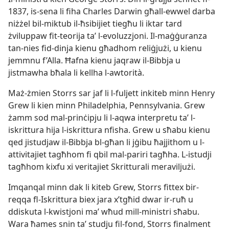
1837, is-sena li fiha Charles Darwin għall-ewwel darba
niżżel bil-miktub il-ħsibijiet tiegħu li iktar tard
żviluppaw fit-teorija taʼ l-evoluzzjoni. Il-maġġuranza
tan-nies fid-dinja kienu għadhom reliġjużi, u kienu
jemmnu f’Alla. Ħafna kienu jaqraw il-Bibbja u
jistmawha bħala li kellha l-awtorità.
Maż-żmien Storrs sar jaf li l-fuljett inkiteb minn Henry
Grew li kien minn Philadelphia, Pennsylvania. Grew
żamm sod mal-prinċipju li l-aqwa interpretu taʼ l-
iskrittura hija l-iskrittura nfisha. Grew u sħabu kienu
qed jistudjaw il-Bibbja bl-għan li jġibu ħajjithom u l-
attivitajiet tagħhom fi qbil mal-pariri tagħha. L-istudji
tagħhom kixfu xi veritajiet Skritturali meraviljużi.
Imqanqal minn dak li kiteb Grew, Storrs fittex bir-
reqqa fl-Iskrittura biex jara x’tgħid dwar ir-ruħ u
ddiskuta l-kwistjoni maʼ wħud mill-ministri sħabu.
Wara ħames snin taʼ studju fil-fond, Storrs finalment