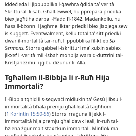
iddeċieda li jippubblika l-ġawhra ġdida taʼ verità
Skritturali li sab. Għall-ewwel, hu pprepara priedka
biex jagħtiha darba l-Ħadd fl-1842. Madankollu, hu
ħass il-bżonn li jagħmel iktar priedki biex jispjega sew
is-suġġett. Eventwalment, kellu total taʼ sitt priedki
dwar il-mortalità tar-ruħ, li ppubblika fil-ktieb
Six
Sermons.
Storrs qabbel l-iskritturi maʼ xulxin sabiex
jikxef il-verità mill-isbaħ moħbija wara d-duttrini tal-
Kristjaneżmu li jġibu diżunur lil Alla.
Tgħallem il-Bibbja li r-Ruħ Hija
Immortali?
Il-Bibbja tgħid li s-segwaċi midlukin taʼ Ġesù jilbsu l-
immortalità bħala premju għal-lealtà tagħhom.
(
1 Korintin 15:50-56
) Storrs irraġuna li jekk l-
immortalità hija premju għal dawk leali, ir-ruħ tal-
ħżiena żgur ma tistax tkun immortali. Minflok ma
qagħad jispekula, hu eżamina l-Iskrittura. Hu