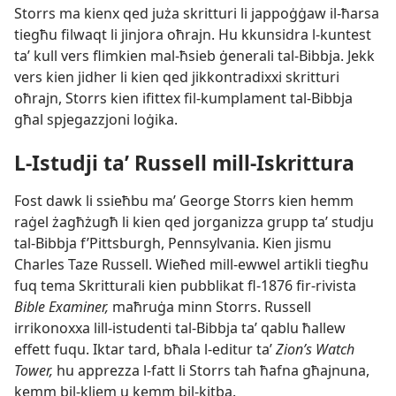
Storrs ma kienx qed juża skritturi li jappoġġaw il-ħarsa
tiegħu filwaqt li jinjora oħrajn. Hu kkunsidra l-kuntest
taʼ kull vers flimkien mal-ħsieb ġenerali tal-Bibbja. Jekk
vers kien jidher li kien qed jikkontradixxi skritturi
oħrajn, Storrs kien ifittex fil-kumplament tal-Bibbja
għal spjegazzjoni loġika.
L-Istudji taʼ Russell mill-Iskrittura
Fost dawk li ssieħbu maʼ George Storrs kien hemm
raġel żagħżugħ li kien qed jorganizza grupp taʼ studju
tal-Bibbja f’Pittsburgh, Pennsylvania. Kien jismu
Charles Taze Russell. Wieħed mill-ewwel artikli tiegħu
fuq tema Skritturali kien pubblikat fl-1876 fir-rivista
Bible Examiner,
maħruġa minn Storrs. Russell
irrikonoxxa lill-istudenti tal-Bibbja taʼ qablu ħallew
effett fuqu. Iktar tard, bħala l-editur taʼ
Zion’s Watch
Tower,
hu apprezza l-fatt li Storrs tah ħafna għajnuna,
kemm bil-kliem u kemm bil-kitba.