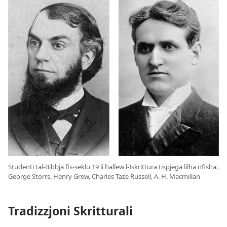
Studenti tal-Bibbja fis-seklu 19 li ħallew l-Iskrittura tispjega lilha nfisha:
George Storrs, Henry Grew, Charles Taze Russell, A. H. Macmillan
Tradizzjoni Skritturali