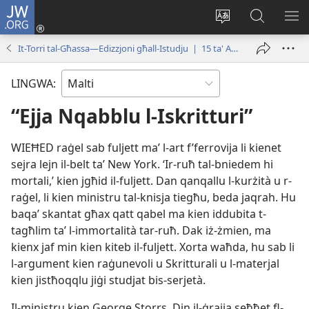
JW.ORG
Illoggja
(opens
Biddel
Fittex
UR
new
il-
f’JW.ORG
L-
It-Torri tal-Għassa—Edizzjoni għall-Istudju | 15 ta' Awwissu 2006
window)
lingwa
ME
tas-
LINGWA:
sit
“Ejja Nqabblu l-Iskritturi”
WIEĦED raġel sab fuljett maʼ l-art f’ferrovija li kienet
sejra lejn il-belt taʼ New York. ‘Ir-ruħ tal-bniedem hi
mortali,’ kien jgħid il-fuljett. Dan qanqallu l-kurżità u r-
raġel, li kien ministru tal-knisja tiegħu, beda jaqrah. Hu
baqaʼ skantat għax qatt qabel ma kien iddubita t-
tagħlim taʼ l-immortalità tar-ruħ. Dak iż-żmien, ma
kienx jaf min kien kiteb il-fuljett. Xorta waħda, hu sab li
l-argument kien raġunevoli u Skritturali u l-materjal
kien jistħoqqlu jiġi studjat bis-serjetà.
Il-ministru kien George Storrs. Din il-ġrajja seħħet fl-