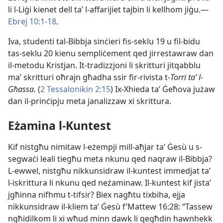
li l-Liġi kienet dell taʼ l-affarijiet tajbin li kellhom jiġu.—
Ebrej 10:1-18
.
Iva, studenti tal-Bibbja sinċieri fis-seklu 19 u fil-bidu
tas-seklu 20 kienu sempliċement qed jirrestawraw dan
il-metodu Kristjan. It-tradizzjoni li skritturi jitqabblu
maʼ skritturi oħrajn għadha ssir fir-rivista t-
Torri taʼ l-
Għassa.
(
2 Tessalonikin 2:15
) Ix-Xhieda taʼ Ġeħova jużaw
dan il-prinċipju meta janalizzaw xi skrittura.
Eżamina l-Kuntest
Kif nistgħu nimitaw l-eżempji mill-aħjar taʼ Ġesù u s-
segwaċi leali tiegħu meta nkunu qed naqraw il-Bibbja?
L-ewwel, nistgħu nikkunsidraw il-kuntest immedjat taʼ
l-iskrittura li nkunu qed neżaminaw. Il-kuntest kif jistaʼ
jgħinna nifhmu t-tifsir? Biex nagħtu tixbiha, ejja
nikkunsidraw il-kliem taʼ Ġesù f’Mattew 16:28: “Tassew
ngħidilkom li xi wħud minn dawk li qegħdin hawnhekk