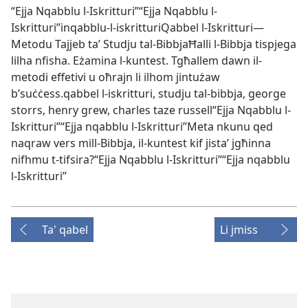
“Ejja Nqabblu l-Iskritturi”“Ejja Nqabblu l-
Iskritturi”inqabblu-l-iskritturiQabbel l-Iskritturi—
Metodu Tajjeb taʼ Studju tal-BibbjaĦalli l-Bibbja tispjega
lilha nfisha. Eżamina l-kuntest. Tgħallem dawn il-
metodi effetivi u oħrajn li ilhom jintużaw
b’suċċess.qabbel l-iskritturi, studju tal-bibbja, george
storrs, henry grew, charles taze russell“Ejja Nqabblu l-
Iskritturi”“Ejja nqabblu l-Iskritturi”Meta nkunu qed
naqraw vers mill-Bibbja, il-kuntest kif jistaʼ jgħinna
nifhmu t-tifsira?“Ejja Nqabblu l-Iskritturi”“Ejja nqabblu
l-Iskritturi”
Ta' qabel
Li jmiss