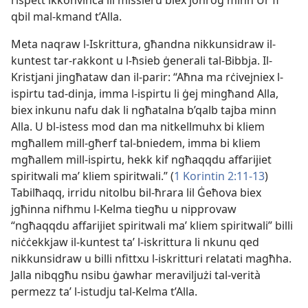
rispett ikkonvinċa lil missieru biex joħroġ minn Ur fi
qbil mal-kmand t’Alla.
Meta naqraw l-Iskrittura, għandna nikkunsidraw il-
kuntest tar-rakkont u l-ħsieb ġenerali tal-Bibbja. Il-
Kristjani jingħataw dan il-parir: “Aħna ma rċivejniex l-
ispirtu tad-dinja, imma l-ispirtu li ġej mingħand Alla,
biex inkunu nafu dak li ngħatalna b’qalb tajba minn
Alla. U bl-istess mod dan ma nitkellmuhx bi kliem
mgħallem mill-għerf tal-bniedem, imma bi kliem
mgħallem mill-ispirtu, hekk kif ngħaqqdu affarijiet
spiritwali maʼ kliem spiritwali.” (
1 Korintin 2:11-13
)
Tabilħaqq, irridu nitolbu bil-ħrara lil Ġeħova biex
jgħinna nifhmu l-Kelma tiegħu u nipprovaw
“ngħaqqdu affarijiet spiritwali maʼ kliem spiritwali” billi
niċċekkjaw il-kuntest taʼ l-iskrittura li nkunu qed
nikkunsidraw u billi nfittxu l-iskritturi relatati magħha.
Jalla nibqgħu nsibu ġawhar meraviljużi tal-verità
permezz taʼ l-istudju tal-Kelma t’Alla.