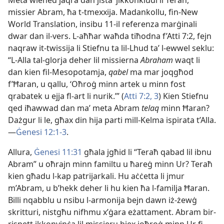
Meta wieħed jaqra dan jistaʼ jikkonkludi li Teraħ,
missier Abram, ħa t-tmexxija. Madankollu, fin-New
World Translation, insibu 11-il referenza marġinali
dwar dan il-vers. L-aħħar waħda tiħodna f’Atti 7:2, fejn
naqraw it-twissija li Stiefnu ta lil-Lhud taʼ l-ewwel seklu:
“L-Alla tal-glorja deher lil missierna
Abraham
waqt li
dan kien fil-Mesopotamja,
qabel
ma mar joqgħod
f’Ħaran, u qallu, ‘Oħroġ minn artek u minn fost
qrabatek u ejja fl-art li nurik.’” (
Atti 7:2, 3
) Kien Stiefnu
qed iħawwad dan maʼ meta Abram
telaq
minn Ħaran?
Dażgur li le, għax din hija parti mill-Kelma ispirata t’Alla.
—
Ġenesi 12:1-3
.
Allura,
Ġenesi 11:31
għala jgħid li “Teraħ qabad lil ibnu
Abram” u oħrajn minn familtu u ħareġ minn Ur? Teraħ
kien għadu l-kap patrijarkali. Hu aċċetta li jmur
m’Abram, u b’hekk deher li hu kien ħa l-familja Ħaran.
Billi nqabblu u nsibu l-armonija bejn dawn iż-żewġ
skritturi, nistgħu nifhmu x’ġara eżattament. Abram bir-