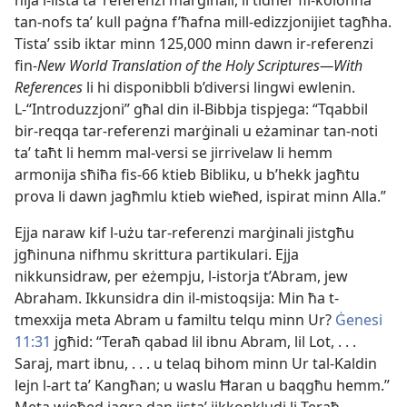
hija l-lista taʼ referenzi marġinali, li tidher fil-kolonna
tan-nofs taʼ kull paġna f’ħafna mill-edizzjonijiet tagħha.
Tistaʼ ssib iktar minn 125,000 minn dawn ir-referenzi
fin-
New World Translation of the Holy Scriptures—With
References
li hi disponibbli b’diversi lingwi ewlenin.
L-“Introduzzjoni” għal din il-Bibbja tispjega: “Tqabbil
bir-reqqa tar-referenzi marġinali u eżaminar tan-noti
taʼ taħt li hemm mal-versi se jirrivelaw li hemm
armonija sħiħa fis-66 ktieb Bibliku, u b’hekk jagħtu
prova li dawn jagħmlu ktieb wieħed, ispirat minn Alla.”
Ejja naraw kif l-użu tar-referenzi marġinali jistgħu
jgħinuna nifhmu skrittura partikulari. Ejja
nikkunsidraw, per eżempju, l-istorja t’Abram, jew
Abraham. Ikkunsidra din il-mistoqsija: Min ħa t-
tmexxija meta Abram u familtu telqu minn Ur?
Ġenesi
11:31
jgħid: “Teraħ qabad lil ibnu Abram, lil Lot, . . .
Saraj, mart ibnu, . . . u telaq bihom minn Ur tal-Kaldin
lejn l-art taʼ Kangħan; u waslu Ħaran u baqgħu hemm.”