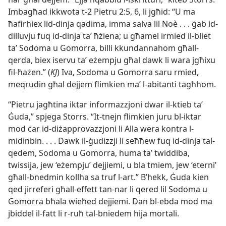
Imbagħad ikkwota t-2 Pietru 2:5, 6, li jgħid: “U ma
ħafirhiex lid-dinja qadima, imma salva lil Noè . . . ġab id-
dilluvju fuq id-dinja taʼ ħżiena; u għamel irmied il-bliet
taʼ Sodoma u Gomorra, billi kkundannahom għall-
qerda, biex iservu taʼ eżempju għal dawk li wara jgħixu
fil-ħażen.” (
KJ
) Iva, Sodoma u Gomorra saru rmied,
meqrudin għal dejjem flimkien maʼ l-abitanti tagħhom.
“Pietru jagħtina iktar informazzjoni dwar il-ktieb taʼ
Ġuda,” spjega Storrs. “It-tnejn flimkien juru bl-iktar
mod ċar id-diżapprovazzjoni li Alla wera kontra l-
midinbin. . . . Dawk il-ġudizzji li seħħew fuq id-dinja tal-
qedem, Sodoma u Gomorra, huma taʼ twiddiba,
twissija, jew ‘eżempju’ dejjiemi, u bla tmiem, jew ‘eterni’
għall-bnedmin kollha sa truf l-art.” B’hekk, Ġuda kien
qed jirreferi għall-effett tan-nar li qered lil Sodoma u
Gomorra bħala wieħed dejjiemi. Dan bl-ebda mod ma
jbiddel il-fatt li r-ruħ tal-bniedem hija mortali.