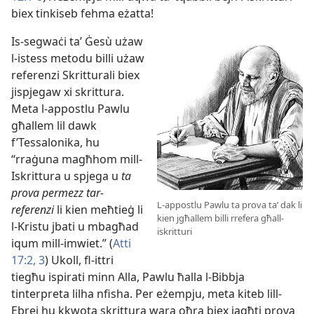
biex tinkiseb fehma eżatta!
Is-segwaċi taʼ Ġesù użaw
l-istess metodu billi użaw
referenzi Skritturali biex
jispjegaw xi skrittura.
Meta l-appostlu Pawlu
għallem lil dawk
f’Tessalonika, hu
“rraġuna magħhom mill-
Iskrittura u spjega u
ta
prova permezz tar-
L-appostlu Pawlu ta prova taʼ dak li
referenzi
li kien meħtieġ li
kien jgħallem billi rrefera għall-
l-Kristu jbati u mbagħad
iskritturi
iqum mill-imwiet.” (
Atti
17:2, 3
) Ukoll, fl-ittri
tiegħu ispirati minn Alla, Pawlu ħalla l-Bibbja
tinterpreta lilha nfisha. Per eżempju, meta kiteb lill-
Ebrej hu kkwota skrittura wara oħra biex jagħti prova