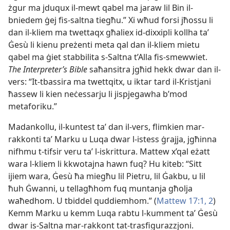
żgur ma jduqux il-mewt qabel ma jaraw lil Bin il-
bniedem ġej fis-saltna tiegħu.” Xi wħud forsi jħossu li
dan il-kliem ma twettaqx għaliex id-dixxipli kollha taʼ
Ġesù li kienu preżenti meta qal dan il-kliem mietu
qabel ma ġiet stabbilita s-Saltna t’Alla fis-smewwiet.
The Interpreter’s Bible
saħansitra jgħid hekk dwar dan il-
vers: “It-tbassira ma twettqitx, u iktar tard il-Kristjani
ħassew li kien neċessarju li jispjegawha b’mod
metaforiku.”
Madankollu, il-kuntest taʼ dan il-vers, flimkien mar-
rakkonti taʼ Marku u Luqa dwar l-istess ġrajja, jgħinna
nifhmu t-tifsir veru taʼ l-iskrittura. Mattew x’qal eżatt
wara l-kliem li kkwotajna hawn fuq? Hu kiteb: “Sitt
ijiem wara, Ġesù ħa miegħu lil Pietru, lil Ġakbu, u lil
ħuh Ġwanni, u tellagħhom fuq muntanja għolja
waħedhom. U tbiddel quddiemhom.” (
Mattew 17:1, 2
)
Kemm Marku u kemm Luqa rabtu l-kumment taʼ Ġesù
dwar is-Saltna mar-rakkont tat-trasfigurazzjoni.