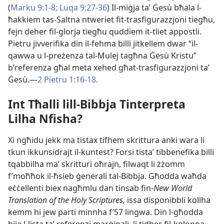
(
Marku 9:1-8;
Luqa 9:27-36
) Il-miġja taʼ Ġesù bħala l-
ħakkiem tas-Saltna ntweriet fit-trasfigurazzjoni tiegħu,
fejn deher fil-glorja tiegħu quddiem it-tliet appostli.
Pietru jivverifika din il-fehma billi jitkellem dwar “il-
qawwa u l-preżenza tal-Mulej tagħna Ġesù Kristu”
b’referenza għal meta xehed għat-trasfigurazzjoni taʼ
Ġesù.—
2 Pietru 1:16-18
.
Int Tħalli lill-Bibbja Tinterpreta
Lilha Nfisha?
Xi ngħidu jekk ma tistax tifhem skrittura anki wara li
tkun ikkunsidrajt il-kuntest? Forsi tistaʼ tibbenefika billi
tqabbilha maʼ skritturi oħrajn, filwaqt li żżomm
f’moħħok il-ħsieb ġenerali tal-Bibbja. Għodda waħda
eċċellenti biex nagħmlu dan tinsab fin-
New World
Translation of the Holy Scriptures,
issa disponibbli kollha
kemm hi jew parti minnha f’57 lingwa. Din l-għodda