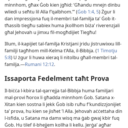
minnhom, għax Ġob kien jgħid: ‘Għandu mnejn dinbu
wliedi u seħtu lil Alla f’qalbhom.’” (
Ġob 1:​4, 5
) Żgur li
dan impressjona fuq il-​membri tal-​familja taʼ Ġob it-​
tħassib tiegħu sabiex huma jkollhom biżaʼ riverenzjali
għal Jehovah u jimxu fil-​mogħdijiet Tiegħu!
Illum, il-​kapijiet tal-​familja Kristjani jridu jistruwixxu lill-​
familji tagħhom mill-​Kelma t’Alla, il-​Bibbja. (
1 Timotju
5:8
) U żgur li huwa xieraq li nitolbu għall-​membri tal-​
familja.—
Rumani 12:12
.
Issaporta Fedelment taħt Prova
Il-​biċċa l-​kbira tal-​qarrejja tal-​Bibbja huma familjari
mal-​provi ħorox li għadda minnhom Ġob. Satana x-​
Xitan kien sostna li jekk Ġob isib ruħu f’kundizzjonijiet
taʼ prova, hu kien se jisħet ’l Alla. Jehovah aċċettaha din
l-​isfida, u Satana ma damx wisq ma ġab gwaj kbir fuq
Ġob. Hu tilef il-​bhejjem kollha li kellu. Jerġaʼ agħar