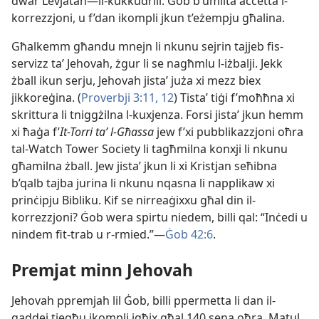
dwar Levjatan—il-​kukkudrill. Ġob b’umiltà aċċetta l-​
korrezzjoni, u f’dan ikompli jkun t’eżempju għalina.
Għalkemm għandu mnejn li nkunu sejrin tajjeb fis-​
servizz taʼ Jehovah, żgur li se nagħmlu l-​iżbalji. Jekk
żball ikun serju, Jehovah jistaʼ juża xi mezz biex
jikkoreġina. (
Proverbji 3:​11, 12
) Tistaʼ tiġi f’moħħna xi
skrittura li tniggżilna l-​kuxjenza. Forsi jistaʼ jkun hemm
xi ħaġa f’
It-Torri taʼ l-​Għassa
jew f’xi pubblikazzjoni oħra
tal-​Watch Tower Society li tagħmilna konxji li nkunu
għamilna żball. Jew jistaʼ jkun li xi Kristjan seħibna
b’qalb tajba jurina li nkunu nqasna li napplikaw xi
prinċipju Bibliku. Kif se nirreaġixxu għal din il-​
korrezzjoni? Ġob wera spirtu niedem, billi qal: “Inċedi u
nindem fit-​trab u r-​rmied.”—
Ġob 42:6
.
Premjat minn Jehovah
Jehovah ppremjah lil Ġob, billi ppermetta li dan il-​
qaddej tiegħu jkompli jgħix għal 140 sena oħra. Matul