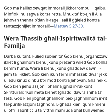
Ġob ma ħalliex xewqat immorali jikkorrompu lil qalbu.
Minflok, hu segwa korsa retta. Mhux taʼ b’xejn li Alla
Jehovah thenna b’dan ir-​raġel leali li ġġieled kontra
tentazzjonijiet immorali!—
Mattew 5:​27-30
.
Wera Tħassib għall-​Ispiritwalità tal-​
Familja
Darba kultant, l-​ulied subien taʼ Ġob kienu jorganizzaw
ikliet li għalihom kienu jkunu preżenti wlied Ġob kollha
kemm huma. Wara li kienu jkunu għaddew dawn il-​
jiem taʼ l-​ikliet, Ġob kien ikun ferm imħasseb dwar jekk
uliedu kinux dinbu b’xi mod kontra Jehovah. Għalhekk,
Ġob kien jieħu azzjoni, bħalma jgħid ir-​rakkont
Skritturali: “Kull meta kienet tgħaddi dawra sħiħa taʼ
festi, Ġob kien jibgħat għalihom biex jagħmlilhom ir-​rit
tal-​purifikazzjoni tagħhom. L-​għada kien iqum kmieni
u joffri sagrifiċċju taʼ vittmi maħruqa għal kull wieħed