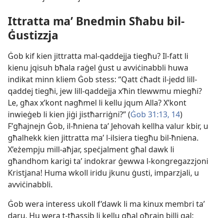
Ittratta maʼ Bnedmin Sħabu bil-​
Ġustizzja
Ġob kif kien jittratta mal-​qaddejja tiegħu? Il-​fatt li
kienu jqisuh bħala raġel ġust u avviċinabbli huwa
indikat minn kliem Ġob stess: “Qatt ċħadt il-​jedd lill-​
qaddej tiegħi, jew lill-​qaddejja x’ħin tlewwmu miegħi?
Le, għax x’kont nagħmel li kellu jqum Alla? X’kont
inwieġeb li kien jiġi jistħarriġni?” (
Ġob 31:​13, 14
)
F’għajnejn Ġob, il-​ħniena taʼ Jehovah kellha valur kbir, u
għalhekk kien jittratta maʼ l-​ilsiera tiegħu bil-​ħniena.
X’eżempju mill-​aħjar, speċjalment għal dawk li
għandhom karigi taʼ indokrar ġewwa l-​kongregazzjoni
Kristjana! Huma wkoll iridu jkunu ġusti, imparzjali, u
avviċinabbli.
Ġob wera interess ukoll f’dawk li ma kinux membri taʼ
daru. Hu wera t-​tħassib li kellu għal oħrajn billi qal: