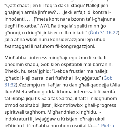
“Qatt ċħadt jien lill-​foqra dak li xtaqu? Ħallejt jien
għajnejn armla jinfnew? . . . Jekk erfajt idi kontra l-​
innoċenti, . . . [“meta kont nara bżonn taʼ l-​għajnuna
tiegħi fix-​xatba,”
NW
], ħa tinqalaʼ spallti minn ġo
għonqi, u driegħi jinkiser mill-​minkeb.” (
Ġob 31:​16-22
)
Jalla aħna wkoll nuru konsiderazzjoni lejn uħud
żvantaġġati li nafuhom fil-​kongregazzjoni.
Minħabba l-​interess mingħajr egoiżmu li kellu fi
bnedmin sħabu, Ġob kien ospitabbli mal-​barranin.
B’hekk, hu setaʼ jgħid: “L-​ebda frustier ma ħallejt
jgħaddi l-​lejl barra, dari ftaħtha lill-​vjaġġatur.” (
Ġob
31:32
) X’eżempju mill-​aħjar hu dan għall-​qaddejja t’Alla
llum! Meta wħud ġodda li huma interessati fil-​verità
tal-​Bibbja jiġu fis-​Sala tas-​Saltna, il-​fatt li nilqgħuhom
b’mod ospitabbli jistaʼ jikkontribwixxi għall-​progress
spiritwali tagħhom. M’għandniex xi ngħidu, l-​
indokraturi li jivvjaġġaw u Kristjani oħrajn ukoll
jeħtieġu li b’imħabba nuruhom ospitalità.—
1 Pietru