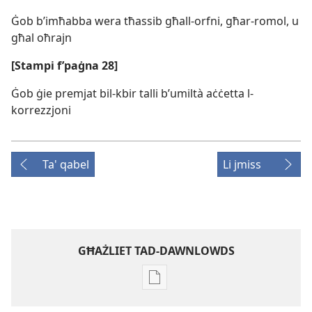
Ġob b’imħabba wera tħassib għall-​orfni, għar-​romol, u
għal oħrajn
[Stampi f’paġna 28]
Ġob ġie premjat bil-​kbir talli b’umiltà aċċetta l-​
korrezzjoni
Ta' qabel
Li jmiss
GĦAŻLIET TAD-DAWNLOWDS
Għażliet
għad-