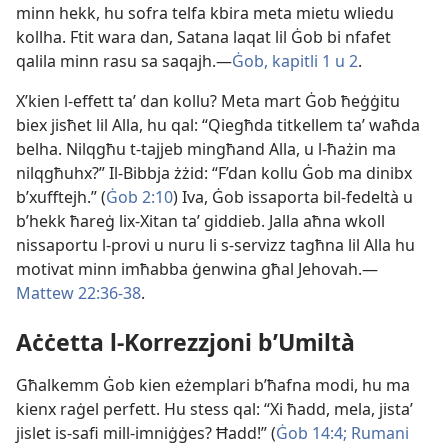
minn hekk, hu sofra telfa kbira meta mietu wliedu
kollha. Ftit wara dan, Satana laqat lil Ġob bi nfafet
qalila minn rasu sa saqajh.—
Ġob, kapitli 1 u
2
.
X’kien l-​effett taʼ dan kollu? Meta mart Ġob ħeġġitu
biex jisħet lil Alla, hu qal: “Qiegħda titkellem taʼ waħda
belha. Nilqgħu t-​tajjeb mingħand Alla, u l-​ħażin ma
nilqgħuhx?” Il-​Bibbja żżid: “F’dan kollu Ġob ma dinibx
b’xufftejh.” (
Ġob 2:10
) Iva, Ġob issaporta bil-​fedeltà u
b’hekk ħareġ lix-​Xitan taʼ giddieb. Jalla aħna wkoll
nissaportu l-​provi u nuru li s-​servizz tagħna lil Alla hu
motivat minn imħabba ġenwina għal Jehovah.—
Mattew 22:​36-38
.
Aċċetta l-​Korrezzjoni b’Umiltà
Għalkemm Ġob kien eżemplari b’ħafna modi, hu ma
kienx raġel perfett. Hu stess qal: “Xi ħadd, mela, jistaʼ
jislet is-​safi mill-​imniġġes? Ħadd!” (
Ġob 14:4;
Rumani