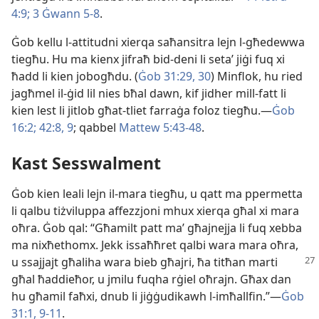
4:9;
3 Ġwann 5-8
.
Ġob kellu l-​attitudni xierqa saħansitra lejn l-​għedewwa
tiegħu. Hu ma kienx jifraħ bid-​deni li setaʼ jiġi fuq xi
ħadd li kien jobogħdu. (
Ġob 31:​29, 30
) Minflok, hu ried
jagħmel il-​ġid lil nies bħal dawn, kif jidher mill-​fatt li
kien lest li jitlob għat-​tliet farraġa foloz tiegħu.—
Ġob
16:2;
42:​8, 9
; qabbel
Mattew 5:​43-48
.
Kast Sesswalment
Ġob kien leali lejn il-​mara tiegħu, u qatt ma ppermetta
li qalbu tiżviluppa affezzjoni mhux xierqa għal xi mara
oħra. Ġob qal: “Għamilt patt maʼ għajnejja li fuq xebba
ma nixħethomx. Jekk issaħħret qalbi wara mara oħra,
u ssajjajt għaliha wara bieb għajri, ħa titħan
marti
għal ħaddieħor, u jmilu fuqha rġiel oħrajn. Għax dan
hu għamil faħxi, dnub li jiġġudikawh l-​imħallfin.”—
Ġob
31:​1,
9-11
.