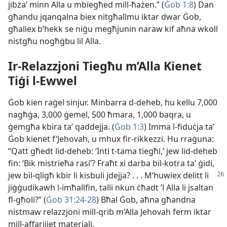
jibżaʼ minn Alla u mbiegħed mill-​ħażen.” (
Ġob 1:8
) Dan
għandu jqanqalna biex nitgħallmu iktar dwar Ġob,
għaliex b’hekk se niġu megħjunin naraw kif aħna wkoll
nistgħu nogħġbu lil Alla.
Ir-​Relazzjoni Tiegħu m’Alla Kienet
Tiġi l-​Ewwel
Ġob kien raġel sinjur. Minbarra d-​deheb, hu kellu 7,000
nagħġa, 3,000 ġemel, 500 ħmara, 1,000 baqra, u
ġemgħa kbira taʼ qaddejja. (
Ġob 1:3
) Imma l-​fiduċja taʼ
Ġob kienet f’Jehovah, u mhux fir-​rikkezzi. Hu rraġuna:
“Qatt għedt lid-​deheb: ‘Inti t-​tama tiegħi,’ jew lid-​deheb
fin: ‘Bik mistrieħa rasi’? Fraħt xi darba bil-​kotra taʼ ġidi,
jew bil-​qligħ kbir li kisbuli jdejja? . . .
M’huwiex delitt li
jiġġudikawh l-​imħallfin, talli nkun ċħadt ’l Alla li jsaltan
fl-​għoli?” (
Ġob 31:​24-28
) Bħal Ġob, aħna għandna
nistmaw relazzjoni mill-​qrib m’Alla Jehovah ferm iktar
mill-​affarijiet materjali.