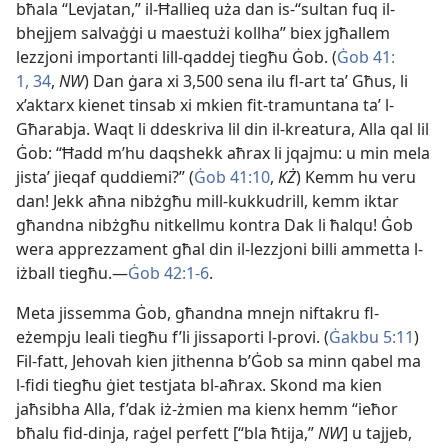
bħala “Levjatan,” il-​Ħallieq uża dan is-​“sultan fuq il-​
bhejjem salvaġġi u maestużi kollha” biex jgħallem
lezzjoni importanti lill-​qaddej tiegħu Ġob. (
Ġob 41:​
1,
34
,
NW
) Dan ġara xi 3,500 sena ilu fl-​art taʼ Għus, li
x’aktarx kienet tinsab xi mkien fit-​tramuntana taʼ l-​
Għarabja. Waqt li ddeskriva lil din il-​kreatura, Alla qal lil
Ġob: “Ħadd m’hu daqshekk aħrax li jqajmu: u min mela
jistaʼ jieqaf quddiemi?” (
Ġob 41:​10
,
KŻ
) Kemm hu veru
dan! Jekk aħna nibżgħu mill-​kukkudrill, kemm iktar
għandna nibżgħu nitkellmu kontra Dak li ħalqu! Ġob
wera apprezzament għal din il-​lezzjoni billi ammetta l-​
iżball tiegħu.—
Ġob 42:​1-6
.
Meta jissemma Ġob, għandna mnejn niftakru fl-​
eżempju leali tiegħu f’li jissaporti l-​provi. (
Ġakbu 5:11
)
Fil-​fatt, Jehovah kien jithenna b’Ġob sa minn qabel ma
l-​fidi tiegħu ġiet testjata bl-​aħrax. Skond ma kien
jaħsibha Alla, f’dak iż-​żmien ma kienx hemm “ieħor
bħalu fid-​dinja, raġel perfett [“bla ħtija,”
NW
] u tajjeb,