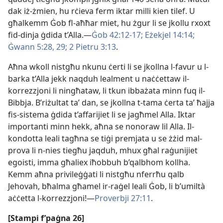
dak iż-​żmien, hu rċieva ferm iktar milli kien tilef. U
għalkemm Ġob fl-​aħħar miet, hu żgur li se jkollu rxoxt
fid-​dinja ġdida t’Alla.—
Ġob 42:​12-17;
Eżekjel 14:14;
Ġwann 5:​28, 29;
2 Pietru 3:13
.
Aħna wkoll nistgħu nkunu ċerti li se jkollna l-​favur u l-​
barka t’Alla jekk naqduh lealment u naċċettaw il-​
korrezzjoni li ningħataw, li tkun ibbażata minn fuq il-​
Bibbja. B’riżultat taʼ dan, se jkollna t-​tama ċerta taʼ ħajja
fis-​sistema ġdida t’affarijiet li se jagħmel Alla. Iktar
importanti minn hekk, aħna se nonoraw lil Alla. Il-​
kondotta leali tagħna se tiġi premjata u se żżid mal-​
prova li n-​nies tiegħu jaqduh, mhux għal raġunijiet
egoisti, imma għaliex iħobbuh b’qalbhom kollha.
Kemm aħna privileġġati li nistgħu nferrħu qalb
Jehovah, bħalma għamel ir-​raġel leali Ġob, li b’umiltà
aċċetta l-​korrezzjoni!—
Proverbji 27:11
.
[Stampi f’paġna 26]