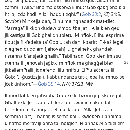
xegħel għadbu, talli żamm lilu nnifsu ġust aktar milli
żamm lil Alla.” Bħalma osserva Eliħu: “Ġob qal: ‘Jiena bla
ħtija, iżda ħadli Alla l-​ħaqq tiegħi.’” (
Ġob 32:​2
,
KŻ;
34:​5,
Saydon
) Minkejja dan, Eliħu ma ngħaqadx mat-​tliet
“farraġa” li kkonkludew b’mod żbaljat li Alla kien qed
jikkastiga lil Ġob għal dnubietu. Minflok, Eliħu esprima
fiduċja fil-​fedeltà taʼ Ġob u tah dan il-​parir: “Il-​każ legali
qiegħed quddiem [Jehovah], u għalhekk għandek
tistenna b’ansjetà għalih.” Tabilħaqq, Ġob kien imissu
stenna
lil Jehovah jaġixxi minflok ma għaġġel biex
jitkellem ħalli jiddefendi lilu nnifsu. Eliħu aċċerta lil
Ġob: “Il-​ġustizzja u l-​abbundanza tat-​tjieba hu mhux se
jċekkinhom.”—
Ġob 35:​14
,
NW;
37:​23,
NW.
Il-mod kif kien jaħsibha Ġob kellu bżonn jiġi kkoreġut.
Għalhekk, Jehovah tah lezzjoni dwar iċ-​ċokon tal-​
bniedem meta mqabbel mal-​kobor t’Alla. Jehovah
semma l-​art, il-​baħar, is-​sema kollu kwiekeb, l-​annimali,
u ħafna meravilji oħra tal-​ħolqien. Fl-​aħħar, Alla tkellem