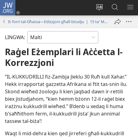
JW.ORG
Illoggja
(opens
Biddel
Fittex
UR
new
il-
f’JW.ORG
L-
It-Torri tal-Għassa—Edizzjoni għall-Istudju | 15 ta' Marzu 2000
window)
lingwa
ME
tas-
LINGWA:
sit
Raġel Eżemplari li Aċċetta l-
Korrezzjoni
“IL-​KUKKUDRILLI fiz-​Zambja Jieklu 30 Ruħ kull Xahar.”
Hekk irrapportat gazzetta Afrikana xi ftit tas-​snin ilu.
Skond wieħed żoologu li kien jaqbad dawn ir-​rettili
biex jistudjahom, “kien hemm bżonn 12-il raġel biex
irażżnu kukkudrill wieħed.” B’denb u xedaq li huma
b’saħħithom ferm, il-​kukkudrill jistaʼ jkun annimal
tassew tal-​biżaʼ!
Waqt li mid-​dehra kien qed jirreferi għall-​kukkudrill