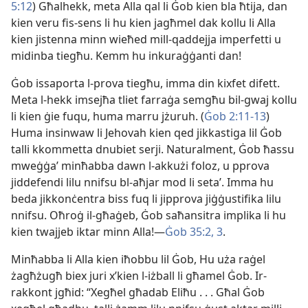
5:12
) Għalhekk, meta Alla qal li Ġob kien bla ħtija, dan
kien veru fis-​sens li hu kien jagħmel dak kollu li Alla
kien jistenna minn wieħed mill-​qaddejja imperfetti u
midinba tiegħu. Kemm hu inkuraġġanti dan!
Ġob issaporta l-​prova tiegħu, imma din kixfet difett.
Meta l-​hekk imsejħa tliet farraġa semgħu bil-​gwaj kollu
li kien ġie fuqu, huma marru jżuruh. (
Ġob 2:​11-13
)
Huma insinwaw li Jehovah kien qed jikkastiga lil Ġob
talli kkommetta dnubiet serji. Naturalment, Ġob ħassu
mweġġaʼ minħabba dawn l-​akkużi foloz, u pprova
jiddefendi lilu nnifsu bl-​aħjar mod li setaʼ. Imma hu
beda jikkonċentra biss fuq li jipprova jiġġustifika lilu
nnifsu. Oħroġ il-​għaġeb, Ġob saħansitra implika li hu
kien twajjeb iktar minn Alla!—
Ġob 35:​2, 3
.
Minħabba li Alla kien iħobbu lil Ġob, Hu uża raġel
żagħżugħ biex juri x’kien l-​iżball li għamel Ġob. Ir-​
rakkont jgħid: “Xegħel għadab Eliħu . . . Għal Ġob