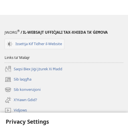
dawnlowds
tal-
pubblikazzjonijiet
diġitali
IT-
®
JW.ORG
/ IL-WEBSAJT UFFIĊJALI TAX-XHIEDA TA' ĠEĦOVA
TORRI
TAL-
Issettja Kif Tidher il-Website
GĦASSA
—
Links taʼ Malajr
EDIZZJONI
Saqsi Biex Jiġi Jżurek Xi Ħadd
GĦALL-
ISTUDJU
Sib laqgħa
(opens
15
new
Sib konvenzjoni
ta'
(opens
window)
new
Marzu
X’Hawn Ġdid?
window)
2000
Vidjows
Privacy Settings
Fittex f’JW.ORG