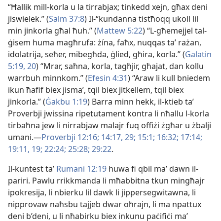
“Ħallik mill-​korla u la tirrabjax; tinkedd xejn, għax deni
jiswielek.” (
Salm 37:8
) Il-​“kundanna tistħoqq ukoll lil
min jinkorla għal ħuh.” (
Mattew 5:22
) “L-​għemejjel tal-​
ġisem huma magħrufa: żína, faħx, nuqqas taʼ rażan,
idolatrija, seħer, mibegħda, ġlied, għira, korla.” (
Galatin
5:​19, 20
) “Mrar, saħna, korla, tagħjir, għajat, dan kollu
warrbuh minnkom.” (
Efesin 4:31
) “Araw li kull bniedem
ikun ħafif biex jismaʼ, tqil biex jitkellem, tqil biex
jinkorla.” (
Ġakbu 1:19
) Barra minn hekk, il-​ktieb taʼ
Proverbji jwissina ripetutament kontra li nħallu l-​korla
tirbaħna jew li nirrabjaw malajr fuq offiżi żgħar u żbalji
umani.—
Proverbji 12:16;
14:​17,
29;
15:1;
16:32;
17:14;
19:​11,
19;
22:24;
25:28;
29:22
.
Il-kuntest taʼ
Rumani 12:19
huwa fi qbil maʼ dawn il-​
pariri. Pawlu rrikkmanda li mħabbitna tkun mingħajr
ipokresija, li nbierku lil dawk li jippersegwitawna, li
nipprovaw naħsbu tajjeb dwar oħrajn, li ma npattux
deni b’deni, u li nħabirku biex inkunu paċifiċi maʼ