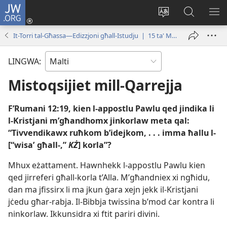
JW.ORG
Illoggja
(opens
Biddel
Fittex
UR
new
il-
f’JW.ORG
L-
It-Torri tal-Għassa—Edizzjoni għall-Istudju | 15 ta' Marzu 2000
window)
lingwa
ME
tas-
LINGWA:
sit
Mistoqsijiet mill-Qarrejja
F’Rumani 12:​19, kien l-​appostlu Pawlu qed jindika li
l-​Kristjani m’għandhomx jinkorlaw meta qal:
“Tivvendikawx ruħkom b’idejkom, . . . imma ħallu l-​
[“wisaʼ għall-​,”
KŻ
] korla”?
Mhux eżattament. Hawnhekk l-​appostlu Pawlu kien
qed jirreferi għall-​korla t’Alla. M’għandniex xi ngħidu,
dan ma jfissirx li ma jkun ġara xejn jekk il-​Kristjani
jċedu għar-​rabja. Il-​Bibbja twissina b’mod ċar kontra li
ninkorlaw. Ikkunsidra xi ftit pariri divini.