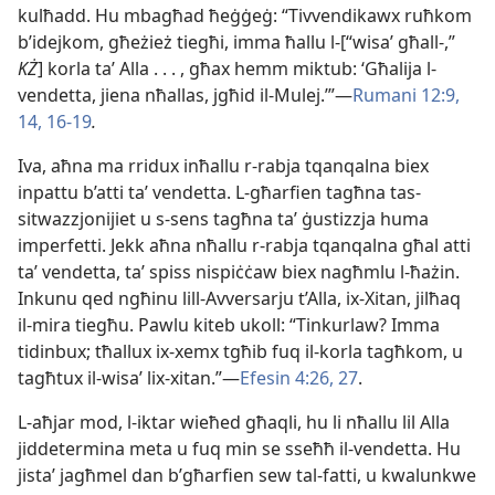
kulħadd. Hu mbagħad ħeġġeġ: “Tivvendikawx ruħkom
b’idejkom, għeżież tiegħi, imma ħallu l-​[“wisaʼ għall-​,”
KŻ
] korla taʼ Alla . . . , għax hemm miktub: ‘Għalija l-​
vendetta, jiena nħallas, jgħid il-​Mulej.’”—
Rumani 12:​9,
14,
16-19
.
Iva, aħna ma rridux inħallu r-​rabja tqanqalna biex
inpattu b’atti taʼ vendetta. L-​għarfien tagħna tas-​
sitwazzjonijiet u s-​sens tagħna taʼ ġustizzja huma
imperfetti. Jekk aħna nħallu r-​rabja tqanqalna għal atti
taʼ vendetta, taʼ spiss nispiċċaw biex nagħmlu l-​ħażin.
Inkunu qed ngħinu lill-​Avversarju t’Alla, ix-​Xitan, jilħaq
il-​mira tiegħu. Pawlu kiteb ukoll: “Tinkurlaw? Imma
tidinbux; tħallux ix-​xemx tgħib fuq il-​korla tagħkom, u
tagħtux il-​wisaʼ lix-​xitan.”—
Efesin 4:​26, 27
.
L-aħjar mod, l-​iktar wieħed għaqli, hu li nħallu lil Alla
jiddetermina meta u fuq min se sseħħ il-​vendetta. Hu
jistaʼ jagħmel dan b’għarfien sew tal-​fatti, u kwalunkwe