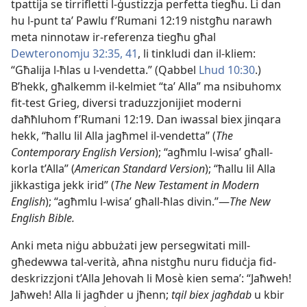
tpattija se tirrifletti l-​ġustizzja perfetta tiegħu. Li dan
hu l-​punt taʼ Pawlu f’Rumani 12:19 nistgħu narawh
meta ninnotaw ir-​referenza tiegħu għal
Dewteronomju 32:​35,
41
, li tinkludi dan il-​kliem:
“Għalija l-​ħlas u l-​vendetta.” (Qabbel
Lhud 10:30
.)
B’hekk, għalkemm il-​kelmiet “taʼ Alla” ma nsibuhomx
fit-​test Grieg, diversi traduzzjonijiet moderni
daħħluhom f’Rumani 12:19. Dan iwassal biex jinqara
hekk, “ħallu lil Alla jagħmel il-​vendetta” (
The
Contemporary English Version
); “agħmlu l-​wisaʼ għall-​
korla t’Alla” (
American Standard Version
); “ħallu lil Alla
jikkastiga jekk irid” (
The New Testament in Modern
English
); “agħmlu l-​wisaʼ għall-​ħlas divin.”—
The New
English Bible.
Anki meta niġu abbużati jew persegwitati mill-​
għedewwa tal-​verità, aħna nistgħu nuru fiduċja fid-​
deskrizzjoni t’Alla Jehovah li Mosè kien semaʼ: “Jaħweh!
Jaħweh! Alla li jagħder u jħenn;
tqil biex jagħdab
u kbir