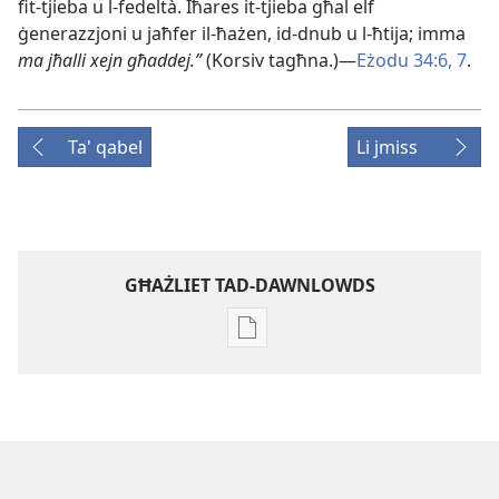
fit-​tjieba u l-​fedeltà. Iħares it-​tjieba għal elf
ġenerazzjoni u jaħfer il-​ħażen, id-​dnub u l-​ħtija; imma
ma jħalli xejn għaddej.”
(Korsiv tagħna.)—
Eżodu 34:​6, 7
.
Ta' qabel
Li jmiss
GĦAŻLIET TAD-DAWNLOWDS
Għażliet
għad-
dawnlowds
tal-
pubblikazzjonijiet
diġitali