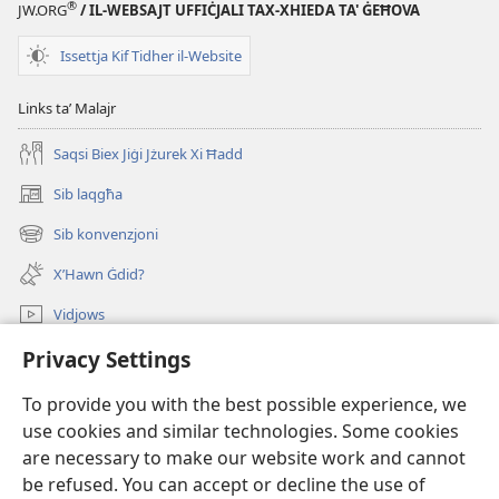
IT-
®
JW.ORG
/ IL-WEBSAJT UFFIĊJALI TAX-XHIEDA TA' ĠEĦOVA
TORRI
TAL-
Issettja Kif Tidher il-Website
GĦASSA
—
Links taʼ Malajr
EDIZZJONI
Saqsi Biex Jiġi Jżurek Xi Ħadd
GĦALL-
ISTUDJU
Sib laqgħa
(opens
15
new
Sib konvenzjoni
ta'
(opens
window)
new
Marzu
X’Hawn Ġdid?
window)
2000
Vidjows
Fittex f’JW.ORG
Privacy Settings
To provide you with the best possible experience, we
Donazzjonijiet
(opens
use cookies and similar technologies. Some cookies
new
are necessary to make our website work and cannot
window)
LIBRERIJA ONLAJN tat-Torri tal-Għassa
(opens
be refused. You can accept or decline the use of