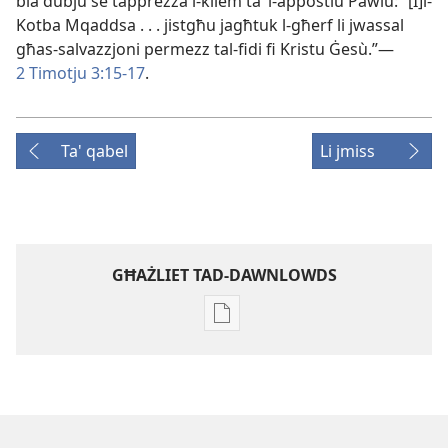
bla dubju se tapprezza l-​kliem taʼ l-​appostlu Pawlu: “[I]l-
Kotba Mqaddsa . . . jistgħu jagħtuk l-​għerf li jwassal
għas-​salvazzjoni permezz tal-​fidi fi Kristu Ġesù.”—
2 Timotju 3:​15-17
.
Ta' qabel
Li jmiss
GĦAŻLIET TAD-DAWNLOWDS
Għażliet
għad-
dawnlowds
tal-
pubblikazzjonijiet
diġitali