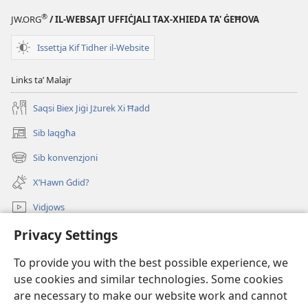
IT-
®
JW.ORG
/ IL-WEBSAJT UFFIĊJALI TAX-XHIEDA TA' ĠEĦOVA
TORRI
TAL-
Issettja Kif Tidher il-Website
GĦASSA
—
Links taʼ Malajr
EDIZZJONI
Saqsi Biex Jiġi Jżurek Xi Ħadd
GĦALL-
ISTUDJU
Sib laqgħa
(opens
15
new
Sib konvenzjoni
ta'
(opens
window)
new
Marzu
X’Hawn Ġdid?
window)
2000
Vidjows
Fittex f’JW.ORG
Privacy Settings
To provide you with the best possible experience, we
Donazzjonijiet
(opens
use cookies and similar technologies. Some cookies
new
are necessary to make our website work and cannot
window)
LIBRERIJA ONLAJN tat-Torri tal-Għassa