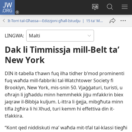
JW.ORG
Illoggja
(opens
Biddel
Fittex
UR
new
il-
f’JW.ORG
L-
It-Torri tal-Għassa—Edizzjoni għall-Istudju | 15 ta' Marzu 2000
window)
lingwa
ME
tas-
LINGWA:
sit
Dak li Timmissja mill-Belt taʼ
New York
DIN it-​tabella t’hawn fuq ilha tidher b’mod prominenti
fuq waħda mill-​fabbriki tal-​Watchtower Society fi
Brooklyn, New York, mis-​snin 50. Vjaġġaturi, turisti, u
oħrajn li jgħaddu minn hemmhekk jiġu mfakkrin biex
jaqraw il-​Bibbja kuljum. L-​ittra li ġejja, mibgħuta minn
tifla żgħira li hi Xhud, turi kemm hi effettiva din it-​
tfakkira.
“Kont qed niddiskuti maʼ waħda mit-​tfal tal-​klassi tiegħi