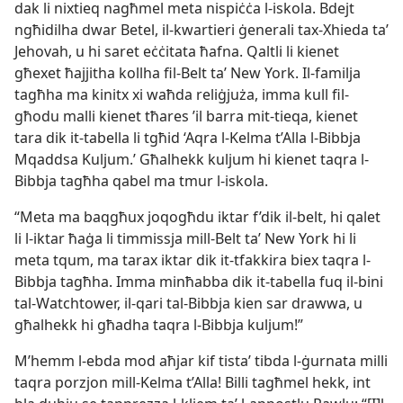
dak li nixtieq nagħmel meta nispiċċa l-​iskola. Bdejt
ngħidilha dwar Betel, il-​kwartieri ġenerali tax-​Xhieda taʼ
Jehovah, u hi saret eċċitata ħafna. Qaltli li kienet
għexet ħajjitha kollha fil-​Belt taʼ New York. Il-​familja
tagħha ma kinitx xi waħda reliġjuża, imma kull fil-​
għodu malli kienet tħares ’il barra mit-​tieqa, kienet
tara dik it-​tabella li tgħid ‘Aqra l-​Kelma t’Alla l-​Bibbja
Mqaddsa Kuljum.’ Għalhekk kuljum hi kienet taqra l-​
Bibbja tagħha qabel ma tmur l-​iskola.
“Meta ma baqgħux joqogħdu iktar f’dik il-​belt, hi qalet
li l-​iktar ħaġa li timmissja mill-​Belt taʼ New York hi li
meta tqum, ma tarax iktar dik it-​tfakkira biex taqra l-​
Bibbja tagħha. Imma minħabba dik it-​tabella fuq il-​bini
tal-​Watchtower, il-​qari tal-​Bibbja kien sar drawwa, u
għalhekk hi għadha taqra l-​Bibbja kuljum!”
M’hemm l-​ebda mod aħjar kif tistaʼ tibda l-​ġurnata milli
taqra porzjon mill-​Kelma t’Alla! Billi tagħmel hekk, int