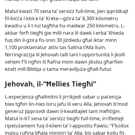
Matul kważi 70 sena taʼ servizz full-time, jien ippridkajt
fil-​biċċa l-​kbira taʼ Kreta​—gżira taʼ 8,300 kilometru
kwadru u li t-​tul tagħha hu madwar 250 kilometru. L-​
akbar ferħ tiegħi ġie milli nara lil dawk l-​erbaʼ Xhieda
fuq din il-​gżira fis-​snin 30 jiżdiedu għal iktar minn
1,100 proklamatur attiv tas-​Saltna t’Alla llum.
Nirringrazzja lil Jehovah talli tani l-​opportunità li jkolli
sehem f’li ngħin lil ħafna minn dawn jiksbu għarfien
eżatt mill-​Bibbja u tama meraviljuża għall-​futur.
Jehovah, il-​“Ħellies Tiegħi”
L-​esperjenza għallmitni li jirrikjedi sabar u paċenzja
biex tgħin lin-​nies isiru jafu lil veru Alla. Jehovah b’mod
ġeneruż jipprovdi dawn il-​kwalitajiet tant meħtiġin.
Matul is-​67 sena taʼ servizz tiegħi full-time, irriflettejt
ripetutament fuq il-​kliem taʼ l-​appostlu Pawlu: “F’kollox
inqisu ruħna bħala ministri taʼ Alla, bis-​sabar kollu fit-​