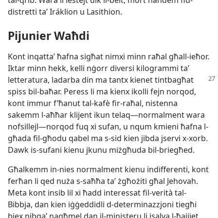
tal-​qrib. Wara li lestejt dik il-​belt, mort naħdem fid-​
distretti taʼ Iráklion u Lasithion.
Pijunier Waħdi
Kont inqattaʼ ħafna sigħat nimxi minn raħal għall-​ieħor.
Iktar minn hekk, kelli nġorr diversi kilogrammi taʼ
letteratura, ladarba
din ma tantx kienet tintbagħat
spiss bil-​baħar. Peress li ma kienx ikolli fejn norqod,
kont immur f’ħanut tal-​kafè fir-​raħal, nistenna
sakemm l-​aħħar klijent ikun telaq​—normalment wara
nofsillejl—​norqod fuq xi sufan, u nqum kmieni ħafna l-​
għada fil-​għodu qabel ma s-​sid kien jibda jservi x-​xorb.
Dawk is-​sufani kienu jkunu miżgħuda bil-​briegħed.
Għalkemm in-​nies normalment kienu indifferenti, kont
ferħan li qed nuża s-​saħħa taʼ żgħożiti għal Jehovah.
Meta kont insib lil xi ħadd interessat fil-​verità tal-​
Bibbja, dan kien iġġeddidli d-​determinazzjoni tiegħi
biex nibqaʼ nagħmel dan il-​ministeru li jsalva l-​ħajjiet.