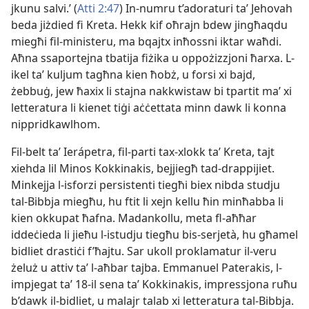
jkunu salvi.’ (
Atti 2:47
) In-​numru t’adoraturi taʼ Jehovah
beda jiżdied fi Kreta. Hekk kif oħrajn bdew jingħaqdu
miegħi fil-​ministeru, ma bqajtx inħossni iktar waħdi.
Aħna ssaportejna tbatija fiżika u oppożizzjoni ħarxa. L-​
ikel taʼ kuljum tagħna kien ħobż, u forsi xi bajd,
żebbuġ, jew ħaxix li stajna nakkwistaw bi tpartit maʼ xi
letteratura li kienet tiġi aċċettata minn dawk li konna
nippridkawlhom.
Fil-belt taʼ Ierápetra, fil-​parti tax-​xlokk taʼ Kreta, tajt
xiehda lil Minos Kokkinakis, bejjiegħ tad-​drappijiet.
Minkejja l-​isforzi persistenti tiegħi biex nibda studju
tal-​Bibbja miegħu, hu ftit li xejn kellu ħin minħabba li
kien okkupat ħafna. Madankollu, meta fl-​aħħar
iddeċieda li jieħu l-​istudju tiegħu bis-​serjetà, hu għamel
bidliet drastiċi f’ħajtu. Sar ukoll proklamatur il-​veru
żeluż u attiv taʼ l-​aħbar tajba. Emmanuel Paterakis, l-​
impjegat taʼ 18-il sena taʼ Kokkinakis, impressjona ruħu
b’dawk il-​bidliet, u malajr talab xi letteratura tal-​Bibbja.