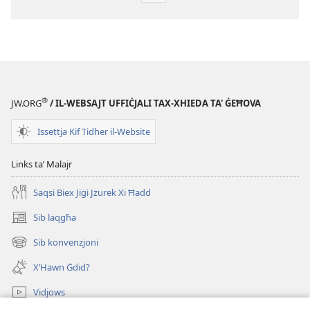
għad-
dawnlowds
tal-
pubblikazzjonijiet
diġitali
IT-
®
JW.ORG
/ IL-WEBSAJT UFFIĊJALI TAX-XHIEDA TA' ĠEĦOVA
TORRI
TAL-
Issettja Kif Tidher il-Website
GĦASSA
—
Links taʼ Malajr
EDIZZJONI
Saqsi Biex Jiġi Jżurek Xi Ħadd
GĦALL-
ISTUDJU
Sib laqgħa
(opens
1
new
Sib konvenzjoni
ta'
(opens
window)
new
Settembru
X’Hawn Ġdid?
window)
1999
Vidjows