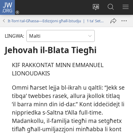
JW.ORG
Illoggja
(opens
Biddel
Fittex
UR
new
il-
f’JW.ORG
L-
It-Torri tal-Għassa—Edizzjoni għall-Istudju | 1 ta' Settembru 1999
window)
lingwa
ME
tas-
LINGWA:
sit
Jehovah il-Blata Tiegħi
KIF RAKKONTAT MINN EMMANUEL
LIONOUDAKIS
Ommi ħarset lejja bl-​ikrah u qaltli: “Jekk se
tibqaʼ twebbes rasek, allura jkollok titlaq
’il barra minn din id-​dar.” Kont iddeċidejt li
nippriedka s-​Saltna t’Alla full-time.
Madankollu, il-​familja tiegħi ma setgħetx
tiflaħ għall-​umiljazzjoni minħabba li kont