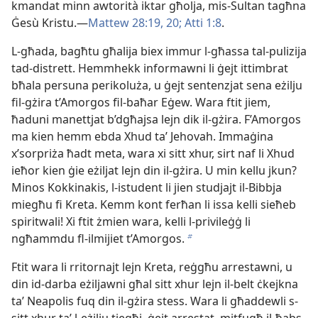
kmandat minn awtorità iktar għolja, mis-​Sultan tagħna
Ġesù Kristu.—
Mattew 28:19, 20;
Atti 1:8
.
L-għada, bagħtu għalija biex immur l-​għassa tal-​pulizija
tad-​distrett. Hemmhekk informawni li ġejt ittimbrat
bħala persuna perikoluża, u ġejt sentenzjat sena eżilju
fil-​gżira t’Amorgos fil-​baħar Eġew. Wara ftit jiem,
ħaduni manettjat b’dgħajsa lejn dik il-​gżira. F’Amorgos
ma kien hemm ebda Xhud taʼ Jehovah. Immaġina
x’sorpriża ħadt meta, wara xi sitt xhur, sirt naf li Xhud
ieħor kien ġie eżiljat lejn din il-​gżira. U min kellu jkun?
Minos Kokkinakis, l-​istudent li jien studjajt il-​Bibbja
miegħu fi Kreta. Kemm kont ferħan li issa kelli sieħeb
spiritwali! Xi ftit żmien wara, kelli l-​privileġġ li
ngħammdu fl-​ilmijiet t’Amorgos.
b
Ftit wara li rritornajt lejn Kreta, reġgħu arrestawni, u
din id-​darba eżiljawni għal sitt xhur lejn il-​belt ċkejkna
taʼ Neapolis fuq din il-​gżira stess. Wara li għaddewli s-​