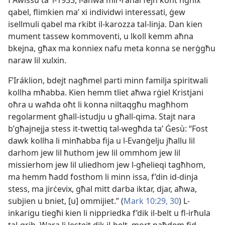
f’Awissu taʼ l-​1933, l-​aħwa mir-​raħal fejn kont ngħix
qabel, flimkien maʼ xi individwi interessati, ġew
isellmuli qabel ma rkibt il-​karozza tal-​linja. Dan kien
mument tassew kommoventi, u lkoll kemm aħna
bkejna, għax ma konniex nafu meta konna se nerġgħu
naraw lil xulxin.
F’Iráklion, bdejt nagħmel parti minn familja spiritwali
kollha mħabba. Kien hemm tliet aħwa rġiel Kristjani
oħra u waħda oħt li konna niltaqgħu magħhom
regolarment għall-​istudju u għall-​qima. Stajt nara
b’għajnejja stess it-​twettiq tal-​wegħda taʼ Ġesù: “Fost
dawk kollha li minħabba fija u l-​Evanġelju jħallu lil
darhom jew lil ħuthom jew lil ommhom jew lil
missierhom jew lil uliedhom jew l-​għelieqi tagħhom,
ma hemm ħadd fosthom li minn issa, f’din id-​dinja
stess, ma jirċevix, għal mitt darba iktar, djar, aħwa,
subjien u bniet, [u] ommijiet.” (
Mark 10:29, 30
) L-​
inkarigu tiegħi kien li nippriedka f’dik il-​belt u fl-​irħula