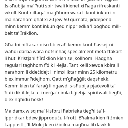
Is-​sħubija maʼ ħuti spiritwali kienet xi ħaġa rifreskanti
wkoll. Kont niltaqaʼ magħhom wara li kont inkun ilni
ma narahom għal xi 20 jew 50 ġurnata, jiddependi
minn kemm kont inkun qed nippriedka ’l bogħod mill-​
belt taʼ Iráklion.
Għadni niftakar qisu l-​bieraħ kemm kont ħassejtni
waħdi darba wara nofsinhar, speċjalment meta ftakart
li ħuti Kristjani f’Iráklion kien se jkollhom il-​laqgħa
regulari tagħhom f’dik il-​lejla. Tant kelli xewqa kbira li
narahom li ddeċidejt li nimxi iktar minn 25 kilometru
biex immur ħdejhom. Qatt m’għaġġilt daqshekk.
Kemm kien taʼ faraġ li ngawdi s-​sħubija pjaċevoli taʼ
ħuti dik il-​lejla u li nerġaʼ nimla l-​ġiebja spiritwali tiegħi,
biex ngħidu hekk!
Ma damx wisq maʼ l-​isforzi ħabrieka tiegħi taʼ l-​
ippridkar bdew jipproduċu l-​frott. Bħalma kien fi żmien
l-​appostli, ‘Il-​Mulej kien iżidilna magħna lil dawk li