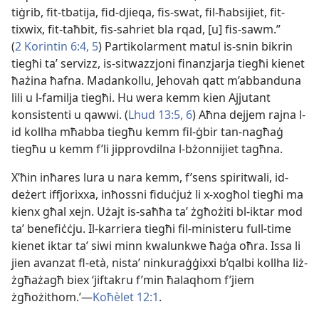
tiġrib, fit-​tbatija, fid-​djieqa, fis-​swat, fil-​ħabsijiet, fit-​
tixwix, fit-​taħbit, fis-​sahriet bla rqad, [u] fis-​sawm.”
(
2 Korintin 6:4, 5
) Partikolarment matul is-​snin bikrin
tiegħi taʼ servizz, is-​sitwazzjoni finanzjarja tiegħi kienet
ħażina ħafna. Madankollu, Jehovah qatt m’abbanduna
lili u l-​familja tiegħi. Hu wera kemm kien Ajjutant
konsistenti u qawwi. (
Lhud 13:5, 6
) Aħna dejjem rajna l-​
id kollha mħabba tiegħu kemm fil-​ġbir tan-​nagħaġ
tiegħu u kemm f’li jipprovdilna l-​bżonnijiet tagħna.
X’ħin inħares lura u nara kemm, f’sens spiritwali, id-​
deżert iffjorixxa, inħossni fiduċjuż li x-​xogħol tiegħi ma
kienx għal xejn. Użajt is-​saħħa taʼ żgħożiti bl-​iktar mod
taʼ benefiċċju. Il-​karriera tiegħi fil-​ministeru full-time
kienet iktar taʼ siwi minn kwalunkwe ħaġa oħra. Issa li
jien avanzat fl-​età, nistaʼ ninkuraġġixxi b’qalbi kollha liż-​
żgħażagħ biex ‘jiftakru f’min ħalaqhom f’jiem
żgħożithom.’—
Koħèlet 12:1
.