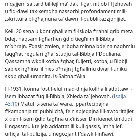
mqajjem sa tard bil-​lejl maʼ dak il-​ġar, nitlob lil Jehovah
u fid-​dawl tax-​xemgħa nassorbi profondament mill-​
Iskrittura bl-​għajnuna taʼ dawn il-​pubblikazzjonijiet.
Kelli 20 sena u kont għalliem fl-​iskola f’raħal qrib meta
bdejt naqsam l-​għarfien ġdid tiegħi mill-​Bibbja
m’oħrajn. F’qasir żmien, erbgħa minna bdejna nagħmlu
laqgħat regulari għal studju tal-​Bibbja f’Douliana.
Qassamna wkoll kotba żgħar, fuljetti, kotba, u Bibbji
sabiex ngħinu lil nies oħrajn jitgħallmu dwar l-​uniku
skop għall-​umanità, is-​Saltna t’Alla.
Fl-1931, konna fost l-​eluf mad-​dinja kollha li adottaw l-​
isem ibbażat fuq il-​Bibbja, Xhieda taʼ Jehovah. (
Isaija
43:10
) Matul is-​sena taʼ wara, ipparteċipajna
f’kampanja taʼ pubbliċità, fejn spjegajna lill-​awtoritajiet
x’kien l-​isem ġdid tagħna u x’ifisser. Din kienet tinkludi
li nqassmu ktejjeb addattat lil kull qassis, imħallef,
uffiċjal tal-​pulizija, u negozjant f’dawk l-​inħawi.