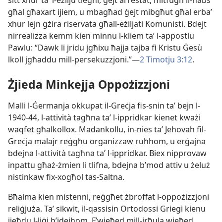
sitt xhur taʼ l-​eżilju tiegħi, ġejt arrestat, mitfugħ il-​ħabs
għal għaxart ijiem, u mbagħad ġejt mibgħut għal erbaʼ
xhur lejn gżira riservata għall-​eżiljati Komunisti. Bdejt
nirrealizza kemm kien minnu l-​kliem taʼ l-​appostlu
Pawlu: “Dawk li jridu jgħixu ħajja tajba fi Kristu Ġesù
lkoll jgħaddu mill-​persekuzzjoni.”—
2 Timotju 3:12
.
Żjieda Minkejja Oppożizzjoni
Malli l-​Ġermanja okkupat il-​Greċja fis-​snin taʼ bejn l-​
1940-44, l-​attività tagħna taʼ l-​ippridkar kienet kważi
waqfet għalkollox. Madankollu, in-​nies taʼ Jehovah fil-​
Greċja malajr reġgħu organizzaw ruħhom, u erġajna
bdejna l-​attività tagħna taʼ l-​ippridkar. Biex nipprovaw
inpattu għaż-​żmien li tlifna, bdejna b’mod attiv u żeluż
nistinkaw fix-​xogħol tas-​Saltna.
Bħalma kien mistenni, reġgħet żbroffat l-​oppożizzjoni
reliġjuża. Taʼ sikwit, il-​qassisin Ortodossi Griegi kienu
jieħdu l-​liġi b’idejhom. F’wieħed mill-​irħula wieħed