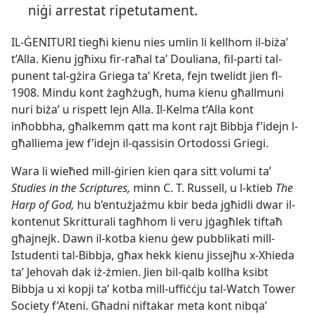
niġi arrestat ripetutament.
IL-​ĠENITURI tiegħi kienu nies umlin li kellhom il-​biżaʼ
t’Alla. Kienu jgħixu fir-​raħal taʼ Douliana, fil-​parti tal-​
punent tal-​gżira Griega taʼ Kreta, fejn twelidt jien fl-​
1908. Mindu kont żagħżugħ, huma kienu għallmuni
nuri biżaʼ u rispett lejn Alla. Il-​Kelma t’Alla kont
inħobbha, għalkemm qatt ma kont rajt Bibbja f’idejn l-​
għalliema jew f’idejn il-​qassisin Ortodossi Griegi.
Wara li wieħed mill-​ġirien kien qara sitt volumi taʼ
Studies in the Scriptures,
minn C. T. Russell, u l-​ktieb
The
Harp of God,
hu b’entużjażmu kbir beda jgħidli dwar il-​
kontenut Skritturali tagħhom li veru jġagħlek tiftaħ
għajnejk. Dawn il-​kotba kienu ġew pubblikati mill-​
Istudenti tal-​Bibbja, għax hekk kienu jissejħu x-​Xhieda
taʼ Jehovah dak iż-​żmien. Jien bil-​qalb kollha ksibt
Bibbja u xi kopji taʼ kotba mill-​uffiċċju tal-​Watch Tower
Society f’Ateni. Għadni niftakar meta kont nibqaʼ