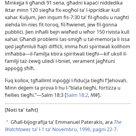
Minkejja li għandi 91 sena, għadni kapaċi niddedika
iktar minn 120 siegħa fix-​xogħol taʼ l-​ippridkar kull
xahar. Kuljum, jien inqum fis-​7:30 taʼ fil-​għodu u nagħti
xiehda lin-​nies fit-​toroq, fil-​ħwienet, jew fil-​ġonna
pubbliċi. Jien inħalli bejn wieħed u ieħor 150 rivista kull
xahar. Għandi problemi tas-​smigħ u tal-​memorja li issa
qed jagħmluli ħajti diffiċli, imma ħuti spiritwali kollhom
imħabba​—il-​familja kbira spiritwali tiegħi—​kif ukoll il-​
familji taż-​żewġ uliedi l-​bniet, verament jagħtuni
appoġġ sħiħ.
Fuq kollox, tgħallimt inpoġġi l-​fiduċja tiegħi f’Jehovah.
Minn dejjem ta prova li hu l-​“blata tiegħi, fortizza u
ħellies tiegħi.”—Salm 18:3 [
Salm 18:2
,
NW
].
[Noti taʼ taħt]
Għall-bijografija taʼ Emmanuel Paterakis, ara
The
a
Watchtower,
taʼ l-​1 taʼ Novembru, 1996, paġni 22-7
.