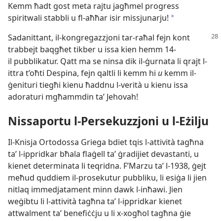
Kemm ħadt gost meta rajtu jagħmel progress
spiritwali stabbli u fl-​aħħar isir missjunarju!
a
Sadanittant, il-​kongregazzjoni tar-​raħal
fejn kont
trabbejt baqgħet tikber u issa kien hemm 14-
il pubblikatur. Qatt ma se ninsa dik il-​ġurnata li qrajt l-​
ittra t’oħti Despina, fejn qaltli li kemm hi
u
kemm il-​
ġenituri tiegħi kienu ħaddnu l-​verità u kienu issa
adoraturi mgħammdin taʼ Jehovah!
Nissaportu l-​Persekuzzjoni u l-​Eżilju
Il-​Knisja Ortodossa Griega bdiet tqis l-​attività tagħna
taʼ l-​ippridkar bħala flaġell taʼ ġradijiet devastanti, u
kienet determinata li teqridna. F’Marzu taʼ l-​1938, ġejt
meħud quddiem il-​prosekutur pubbliku, li esiġa li jien
nitlaq immedjatament minn dawk l-​inħawi. Jien
weġibtu li l-​attività tagħna taʼ l-​ippridkar kienet
attwalment taʼ benefiċċju u li x-​xogħol tagħna ġie