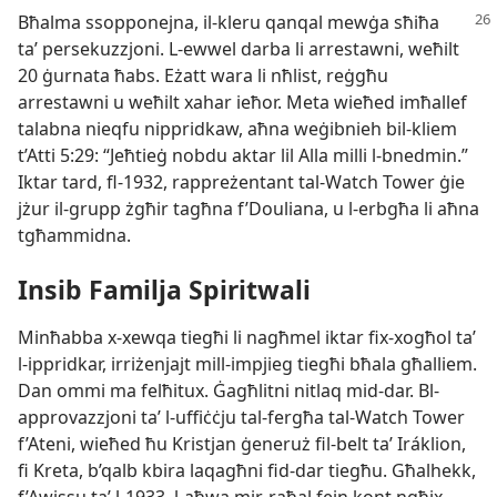
Bħalma ssopponejna, il-​kleru qanqal mewġa sħiħa
taʼ persekuzzjoni. L-​ewwel darba li arrestawni, weħilt
20 ġurnata ħabs. Eżatt wara li nħlist, reġgħu
arrestawni u weħilt xahar ieħor. Meta wieħed imħallef
talabna nieqfu nippridkaw, aħna weġibnieh bil-​kliem
t’Atti 5:29: “Jeħtieġ nobdu aktar lil Alla milli l-​bnedmin.”
Iktar tard, fl-​1932, rappreżentant tal-​Watch Tower ġie
jżur il-​grupp żgħir tagħna f’Douliana, u l-​erbgħa li aħna
tgħammidna.
Insib Familja Spiritwali
Minħabba x-​xewqa tiegħi li nagħmel iktar fix-​xogħol taʼ
l-​ippridkar, irriżenjajt mill-​impjieg tiegħi bħala għalliem.
Dan ommi ma felħitux. Ġagħlitni nitlaq mid-​dar. Bl-​
approvazzjoni taʼ l-​uffiċċju tal-​fergħa tal-​Watch Tower
f’Ateni, wieħed ħu Kristjan ġeneruż fil-​belt taʼ Iráklion,
fi Kreta, b’qalb kbira laqagħni fid-​dar tiegħu. Għalhekk,