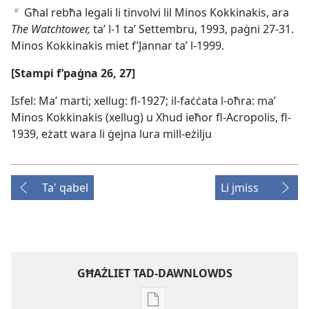
Għal rebħa legali li tinvolvi lil Minos Kokkinakis, ara
b
The Watchtower,
taʼ l-​1 taʼ Settembru, 1993, paġni 27-31.
Minos Kokkinakis miet f’Jannar taʼ l-​1999.
[Stampi f’paġna 26, 27]
Isfel: Maʼ marti; xellug: fl-​1927; il-​faċċata l-​oħra: maʼ
Minos Kokkinakis (xellug) u Xhud ieħor fl-​Acropolis, fl-​
1939, eżatt wara li ġejna lura mill-​eżilju
Ta' qabel
Li jmiss
GĦAŻLIET TAD-DAWNLOWDS
Għażliet