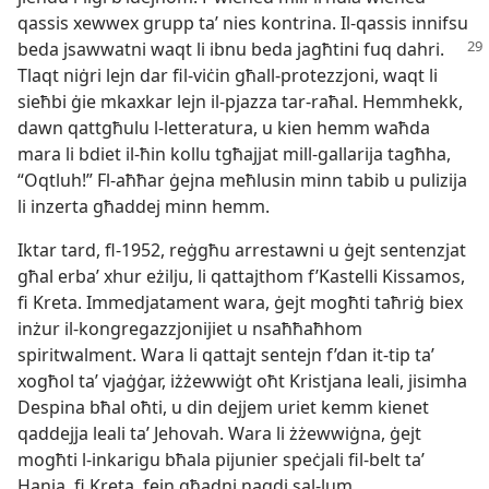
qassis xewwex grupp taʼ nies kontrina. Il-​qassis innifsu
beda jsawwatni waqt li ibnu beda jagħtini fuq dahri.
Tlaqt niġri lejn dar fil-​viċin għall-​protezzjoni, waqt li
sieħbi ġie mkaxkar lejn il-​pjazza tar-​raħal. Hemmhekk,
dawn qattgħulu l-​letteratura, u kien hemm waħda
mara li bdiet il-​ħin kollu tgħajjat mill-​gallarija tagħha,
“Oqtluh!” Fl-​aħħar ġejna meħlusin minn tabib u pulizija
li inzerta għaddej minn hemm.
Iktar tard, fl-​1952, reġgħu arrestawni u ġejt sentenzjat
għal erbaʼ xhur eżilju, li qattajthom f’Kastelli Kissamos,
fi Kreta. Immedjatament wara, ġejt mogħti taħriġ biex
inżur il-​kongregazzjonijiet u nsaħħaħhom
spiritwalment. Wara li qattajt sentejn f’dan it-​tip taʼ
xogħol taʼ vjaġġar, iżżewwiġt oħt Kristjana leali, jisimha
Despina bħal oħti, u din dejjem uriet kemm kienet
qaddejja leali taʼ Jehovah. Wara li żżewwiġna, ġejt
mogħti l-​inkarigu bħala pijunier speċjali fil-​belt taʼ
Hania, fi Kreta, fejn għadni naqdi sal-​lum.