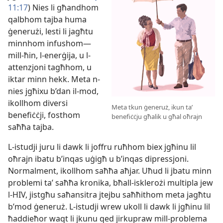
11:17
) Nies li għandhom
qalbhom tajba huma
ġenerużi, lesti li jagħtu
minnhom infushom—
mill-​ħin, l-​enerġija, u l-​
attenzjoni tagħhom, u
iktar minn hekk. Meta n-​
nies jgħixu b’dan il-​mod,
ikollhom diversi
Meta tkun ġeneruż, ikun taʼ
benefiċċji, fosthom
benefiċċju għalik u għal oħrajn
saħħa tajba.
L-​istudji juru li dawk li joffru ruħhom biex jgħinu lil
oħrajn ibatu b’inqas uġigħ u b’inqas dipressjoni.
Normalment, ikollhom saħħa aħjar. Uħud li jbatu minn
problemi taʼ saħħa kronika, bħall-​isklerożi multipla jew
l-​HIV, jistgħu saħansitra jtejbu saħħithom meta jagħtu
b’mod ġeneruż. L-​istudji wrew ukoll li dawk li jgħinu lil
ħaddieħor waqt li jkunu qed jirkupraw mill-​problema