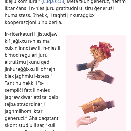
ikejlulkom lura.” (
Luqa 6:38
) Meta tkun ġeneruż, hemm
iktar ċans li n-​nies juru gratitudni u jsiru ġenerużi
huma stess. B’hekk, li tagħti jinkuraġġixxi
kooperazzjoni u ħbiberija.
Ir-​riċerkaturi li jistudjaw
kif jaġixxu n-​nies maʼ
xulxin innotaw li “n-​nies li
b’mod regulari juru
altruiżmu jkunu qed
jinkuraġġixxu lil oħrajn
biex jagħmlu l-​istess.”
Tant hu hekk li “s-​
sempliċi fatt li n-​nies
jaqraw dwar atti taʼ qalb
tajba straordinarji
jagħmilhom iktar
ġenerużi.” Għaldaqstant,
skont studju li sar, “kull