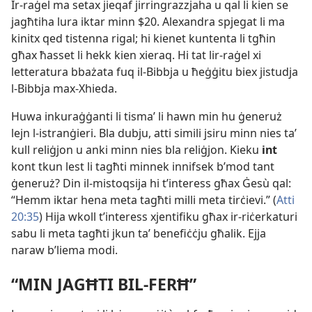
Ir-​raġel ma setax jieqaf jirringrazzjaha u qal li kien se
jagħtiha lura iktar minn $20. Alexandra spjegat li ma
kinitx qed tistenna rigal; hi kienet kuntenta li tgħin
għax ħasset li hekk kien xieraq. Hi tat lir-​raġel xi
letteratura bbażata fuq il-​Bibbja u ħeġġitu biex jistudja
l-​Bibbja max-​Xhieda.
Huwa inkuraġġanti li tismaʼ li hawn min hu ġeneruż
lejn l-​istranġieri. Bla dubju, atti simili jsiru minn nies taʼ
kull reliġjon u anki minn nies bla reliġjon. Kieku
int
kont tkun lest li tagħti minnek innifsek b’mod tant
ġeneruż? Din il-​mistoqsija hi t’interess għax Ġesù qal:
“Hemm iktar hena meta tagħti milli meta tirċievi.” (
Atti
20:35
) Hija wkoll t’interess xjentifiku għax ir-​riċerkaturi
sabu li meta tagħti jkun taʼ benefiċċju għalik. Ejja
naraw b’liema modi.
“MIN JAGĦTI BIL-​FERĦ”