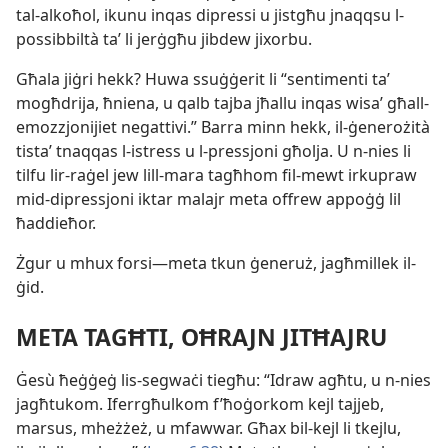
tal-​alkoħol, ikunu inqas dipressi u jistgħu jnaqqsu l-​
possibbiltà taʼ li jerġgħu jibdew jixorbu.
Għala jiġri hekk? Huwa ssuġġerit li “sentimenti taʼ
mogħdrija, ħniena, u qalb tajba jħallu inqas wisaʼ għall-​
emozzjonijiet negattivi.” Barra minn hekk, il-​ġenerożità
tistaʼ tnaqqas l-​istress u l-​pressjoni għolja. U n-​nies li
tilfu lir-​raġel jew lill-​mara tagħhom fil-​mewt irkupraw
mid-​dipressjoni iktar malajr meta offrew appoġġ lil
ħaddieħor.
Żgur u mhux forsi—meta tkun ġeneruż, jagħmillek il-​
ġid.
META TAGĦTI, OĦRAJN JITĦAJRU
Ġesù ħeġġeġ lis-​segwaċi tiegħu: “Idraw agħtu, u n-​nies
jagħtukom. Iferrgħulkom f’ħoġorkom kejl tajjeb,
marsus, mheżżeż, u mfawwar. Għax bil-​kejl li tkejlu,