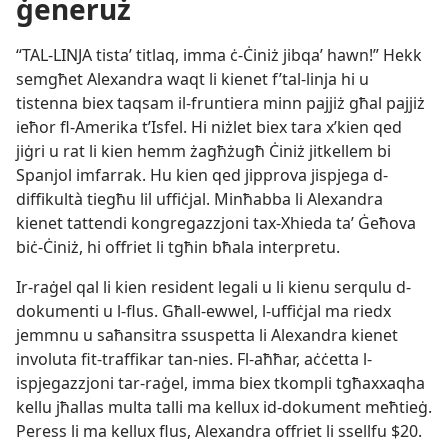
ġeneruż
“TAL-​LINJA tistaʼ titlaq, imma ċ-​Ċiniż jibqaʼ hawn!” Hekk
semgħet Alexandra waqt li kienet f’tal-​linja hi u
tistenna biex taqsam il-​fruntiera minn pajjiż għal pajjiż
ieħor fl-​Amerika t’Isfel. Hi niżlet biex tara x’kien qed
jiġri u rat li kien hemm żagħżugħ Ċiniż jitkellem bi
Spanjol imfarrak. Hu kien qed jipprova jispjega d-​
diffikultà tiegħu lil uffiċjal. Minħabba li Alexandra
kienet tattendi kongregazzjoni tax-​Xhieda taʼ Ġeħova
biċ-​Ċiniż, hi offriet li tgħin bħala interpretu.
Ir-​raġel qal li kien resident legali u li kienu serqulu d-​
dokumenti u l-​flus. Għall-​ewwel, l-​uffiċjal ma riedx
jemmnu u saħansitra ssuspetta li Alexandra kienet
involuta fit-​traffikar tan-​nies. Fl-​aħħar, aċċetta l-​
ispjegazzjoni tar-​raġel, imma biex tkompli tgħaxxaqha
kellu jħallas multa talli ma kellux id-​dokument meħtieġ.
Peress li ma kellux flus, Alexandra offriet li ssellfu $20.