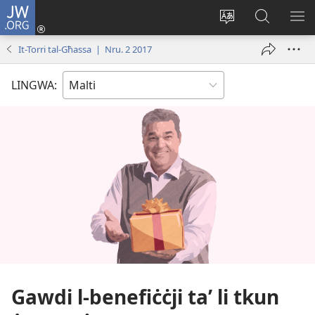
JW.ORG
Illoggja
(opens
Biddel
Fittex
UR
new
il-
f’JW.ORG
L-
It-Torri tal-Għassa | Nru. 2 2017
window)
lingwa
ME
tas-
LINGWA:
sit
Gawdi l-​benefiċċji taʼ li tkun