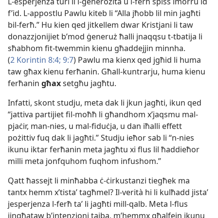
L-​esperjenza turi li l-​ġenerożità u l-​ferħ spiss imorru id
f’id. L-​appostlu Pawlu kiteb li “Alla jħobb lil min jagħti
bil-​ferħ.” Hu kien qed jitkellem dwar Kristjani li taw
donazzjonijiet b’mod ġeneruż ħalli jnaqqsu t-​tbatija li
sħabhom fit-​twemmin kienu għaddejjin minnha.
(
2 Korintin 8:4;
9:7
) Pawlu ma kienx qed jgħid li huma
taw għax kienu ferħanin. Għall-​kuntrarju, huma kienu
ferħanin
għax
setgħu jagħtu.
Infatti, skont studju, meta dak li jkun jagħti, ikun qed
“jattiva partijiet fil-​moħħ li għandhom x’jaqsmu mal-​
pjaċir, man-​nies, u mal-​fiduċja, u dan iħalli effett
pożittiv fuq dak li jagħti.” Studju ieħor sab li “n-​nies
ikunu iktar ferħanin meta jagħtu xi flus lil ħaddieħor
milli meta jonfquhom fuqhom infushom.”
Qatt ħassejt li minħabba ċ-​ċirkustanzi tiegħek ma
tantx hemm x’tistaʼ tagħmel? Il-​verità hi li kulħadd jistaʼ
jesperjenza l-​ferħ taʼ li jagħti mill-​qalb. Meta l-​flus
jingħataw b’intenzjoni tajba, m’hemmx għalfejn ikunu