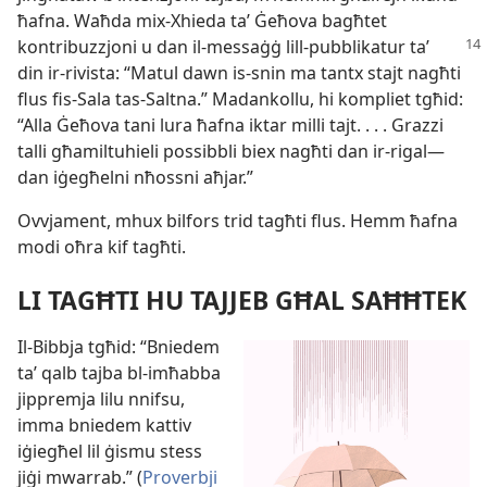
ħafna. Waħda mix-​Xhieda taʼ Ġeħova bagħtet
kontribuzzjoni u dan il-​messaġġ
lill-​pubblikatur taʼ
din ir-​rivista: “Matul dawn is-​snin ma tantx stajt nagħti
flus fis-​Sala tas-​Saltna.” Madankollu, hi kompliet tgħid:
“Alla Ġeħova tani lura ħafna iktar milli tajt. . . . Grazzi
talli għamiltuhieli possibbli biex nagħti dan ir-​rigal—
dan iġegħelni nħossni aħjar.”
Ovvjament, mhux bilfors trid tagħti flus. Hemm ħafna
modi oħra kif tagħti.
LI TAGĦTI HU TAJJEB GĦAL SAĦĦTEK
Il-​Bibbja tgħid: “Bniedem
taʼ qalb tajba bl-​imħabba
jippremja lilu nnifsu,
imma bniedem kattiv
iġiegħel lil ġismu stess
jiġi mwarrab.” (
Proverbji