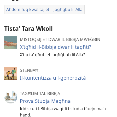
Aħdem fuq kwalitajiet li jogħġbu lil Alla
Tistaʼ Tara Wkoll
MISTOQSIJIET DWAR IL-BIBBJA MWEĠBIN
X’tgħid il-Bibbja dwar li tagħti?
X’tip taʼ għotjiet jogħġbuh lil Alla?
STENBAĦ!
Il-kuntentizza u l-ġenerożità
TAGĦLIM TAL-BIBBJA
Prova Studja Magħna
Iddiskuti l-Bibbja waqt li tistudja b’xejn maʼ xi
ħadd.