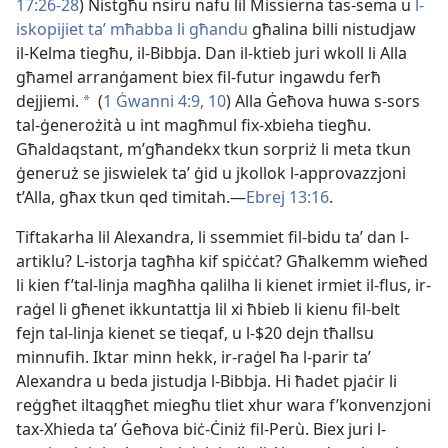
17:26-​28
) Nistgħu nsiru nafu lil Missierna tas-​sema u
l-​
iskopijiet taʼ mħabba li għandu
għalina billi nistudjaw
il-​Kelma tiegħu, il-​Bibbja. Dan il-​ktieb juri wkoll li Alla
għamel arranġament biex fil-​futur ingawdu ferħ
dejjiemi.
(
1 Ġwanni 4:9, 10
) Alla Ġeħova huwa s-​sors
a
tal-​ġenerożità u int magħmul fix-​xbieha tiegħu.
Għaldaqstant, m’għandekx tkun sorpriż li meta tkun
ġeneruż se jiswielek taʼ ġid u jkollok l-​approvazzjoni
t’Alla, għax tkun qed timitah.—
Ebrej 13:16
.
Tiftakarha lil Alexandra, li ssemmiet fil-​bidu taʼ dan l-​
artiklu? L-​istorja tagħha kif spiċċat? Għalkemm wieħed
li kien f’tal-​linja magħha qalilha li kienet irmiet il-​flus, ir-​
raġel li għenet ikkuntattja lil xi ħbieb li kienu fil-​belt
fejn tal-​linja kienet se tieqaf, u l-​$20 dejn tħallsu
minnufih. Iktar minn hekk, ir-​raġel ħa l-​parir taʼ
Alexandra u beda jistudja l-​Bibbja. Hi ħadet pjaċir li
reġgħet iltaqgħet miegħu tliet xhur wara f’konvenzjoni
tax-​Xhieda taʼ Ġeħova biċ-​Ċiniż fil-​Perù. Biex juri l-​