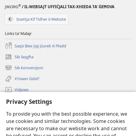
Se
®
JW.ORG
/ IL-WEBSAJT UFFIĊJALI TAX-XHIEDA TA' ĠEĦOVA
taċċettah
int
Issettja Kif Tidher il-Website
l-
aqwa
Links taʼ Malajr
rigal
mingħand
Saqsi Biex Jiġi Jżurek Xi Ħadd
Alla?
Sib laqgħa
(opens
new
Sib konvenzjoni
(opens
window)
new
X’Hawn Ġdid?
window)
Vidjows
Privacy Settings
Fittex f’JW.ORG
To provide you with the best possible experience, we
Donazzjonijiet
(opens
use cookies and similar technologies. Some cookies
new
are necessary to make our website work and cannot
window)
LIBRERIJA ONLAJN tat-Torri tal-Għassa
be refused. You can accept or decline the use of
(opens