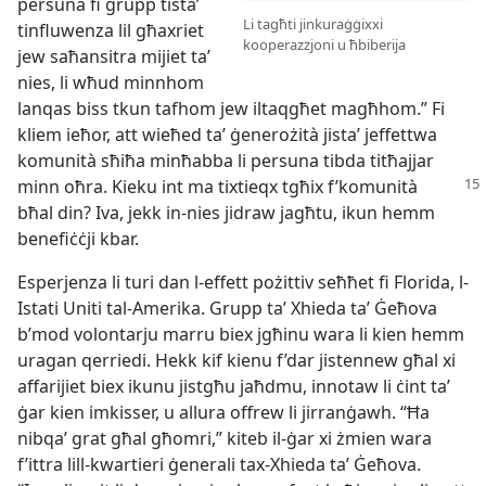
persuna fi grupp tistaʼ
Li tagħti jinkuraġġixxi
tinfluwenza lil għaxriet
kooperazzjoni u ħbiberija
jew saħansitra mijiet taʼ
nies, li wħud minnhom
lanqas biss tkun tafhom jew iltaqgħet magħhom.” Fi
kliem ieħor, att wieħed taʼ ġenerożità jistaʼ jeffettwa
komunità sħiħa minħabba li persuna tibda titħajjar
minn oħra. Kieku int ma tixtieqx tgħix f’komunità
bħal din? Iva, jekk in-​nies jidraw jagħtu, ikun hemm
benefiċċji kbar.
Esperjenza li turi dan l-​effett pożittiv seħħet fi Florida, l-​
Istati Uniti tal-​Amerika. Grupp taʼ Xhieda taʼ Ġeħova
b’mod volontarju marru biex jgħinu wara li kien hemm
uragan qerriedi. Hekk kif kienu f’dar jistennew għal xi
affarijiet biex ikunu jistgħu jaħdmu, innotaw li ċint taʼ
ġar kien imkisser, u allura offrew li jirranġawh. “Ħa
nibqaʼ grat għal għomri,” kiteb il-​ġar xi żmien wara
f’ittra lill-​kwartieri ġenerali tax-​Xhieda taʼ Ġeħova.