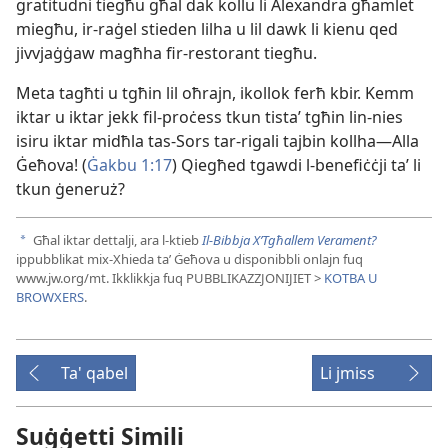
gratitudni tiegħu għal dak kollu li Alexandra għamlet
miegħu, ir-​raġel stieden lilha u lil dawk li kienu qed
jivvjaġġaw magħha fir-​restorant tiegħu.
Meta tagħti u tgħin lil oħrajn, ikollok ferħ kbir. Kemm
iktar u iktar jekk fil-​proċess tkun tistaʼ tgħin lin-​nies
isiru iktar midħla tas-​Sors tar-​rigali tajbin kollha—Alla
Ġeħova! (
Ġakbu 1:17
) Qiegħed tgawdi l-​benefiċċji taʼ li
tkun ġeneruż?
Għal iktar dettalji, ara l-​ktieb
Il-​Bibbja X’Tgħallem Verament?
a
ippubblikat mix-​Xhieda taʼ Ġeħova u disponibbli onlajn fuq
www.jw.org/mt. Ikklikkja fuq PUBBLIKAZZJONIJIET >
KOTBA U
BROWXERS
.
Ta' qabel
Li jmiss
Suġġetti Simili