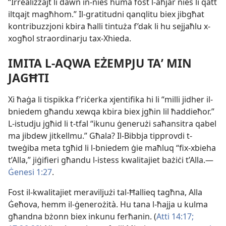
“Irrealizzajt li dawn in-​nies huma fost l-​aħjar nies li qatt
iltqajt magħhom.” Il-​gratitudni qanqlitu biex jibgħat
kontribuzzjoni kbira ħalli tintuża f’dak li hu sejjaħlu x-​
xogħol straordinarju tax-​Xhieda.
IMITA L-​AQWA EŻEMPJU TAʼ MIN
JAGĦTI
Xi ħaġa li tispikka f’riċerka xjentifika hi li “milli jidher il-​
bniedem għandu xewqa kbira biex jgħin lil ħaddieħor.”
L-​istudju jgħid li t-​tfal “ikunu ġenerużi saħansitra qabel
ma jibdew jitkellmu.” Għala? Il-​Bibbja tipprovdi t-​
tweġiba meta tgħid li l-​bniedem ġie maħluq “fix-​xbieha
t’Alla,” jiġifieri għandu l-​istess kwalitajiet bażiċi t’Alla.—
Ġenesi 1:27
.
Fost il-​kwalitajiet meraviljużi tal-​Ħallieq tagħna, Alla
Ġeħova, hemm il-​ġenerożità. Hu tana l-​ħajja u kulma
għandna bżonn biex inkunu ferħanin. (
Atti 14:17;