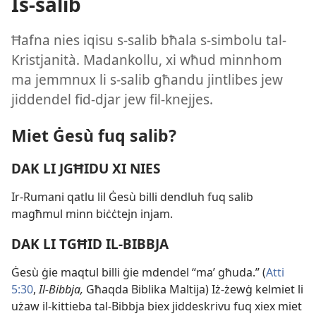
Is-salib
Ħafna nies iqisu s-​salib bħala s-​simbolu tal-​
Kristjanità. Madankollu, xi wħud minnhom
ma jemmnux li s-​salib għandu jintlibes jew
jiddendel fid-​djar jew fil-​knejjes.
Miet Ġesù fuq salib?
DAK LI JGĦIDU XI NIES
Ir-​Rumani qatlu lil Ġesù billi dendluh fuq salib
magħmul minn biċċtejn injam.
DAK LI TGĦID IL-​BIBBJA
Ġesù ġie maqtul billi ġie mdendel “maʼ għuda.” (
Atti
5:30
,
Il-​Bibbja,
Għaqda Biblika Maltija) Iż-​żewġ kelmiet li
użaw il-​kittieba tal-​Bibbja biex jiddeskrivu fuq xiex miet