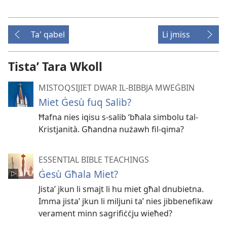
Ta' qabel
Li jmiss
Tistaʼ Tara Wkoll
MISTOQSIJIET DWAR IL-BIBBJA MWEĠBIN
Miet Ġesù fuq Salib?
Ħafna nies iqisu s-salib ‘bħala simbolu tal-
Kristjanità. Għandna nużawh fil-qima?
ESSENTIAL BIBLE TEACHINGS
Ġesù Għala Miet?
Jistaʼ jkun li smajt li hu miet għal dnubietna.
Imma jistaʼ jkun li miljuni taʼ nies jibbenefikaw
verament minn sagrifiċċju wieħed?