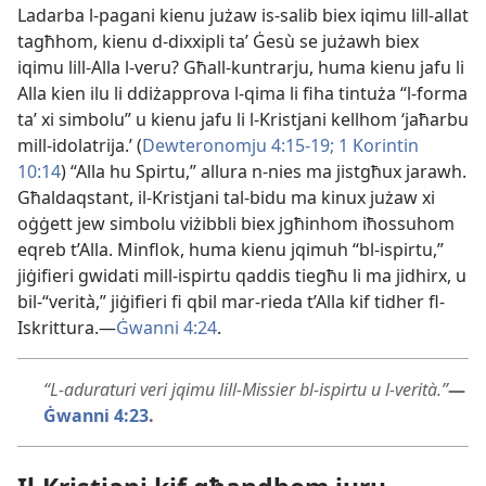
Ladarba l-​pagani kienu jużaw is-​salib biex iqimu lill-​allat
tagħhom, kienu d-​dixxipli taʼ Ġesù se jużawh biex
iqimu lill-​Alla l-​veru? Għall-​kuntrarju, huma kienu jafu li
Alla kien ilu li ddiżapprova l-​qima li fiha tintuża “l-​forma
taʼ xi simbolu” u kienu jafu li l-​Kristjani kellhom ‘jaħarbu
mill-​idolatrija.’ (
Dewteronomju 4:15-​19;
1 Korintin
10:14
) “Alla hu Spirtu,” allura n-​nies ma jistgħux jarawh.
Għaldaqstant, il-​Kristjani tal-​bidu ma kinux jużaw xi
oġġett jew simbolu viżibbli biex jgħinhom iħossuhom
eqreb t’Alla. Minflok, huma kienu jqimuh “bl-​ispirtu,”
jiġifieri gwidati mill-​ispirtu qaddis tiegħu li ma jidhirx, u
bil-​“verità,” jiġifieri fi qbil mar-​rieda t’Alla kif tidher fl-​
Iskrittura.—
Ġwanni 4:24
.
“L-​aduraturi veri jqimu lill-​Missier bl-​ispirtu u l-​verità.”
—
Ġwanni 4:23
.