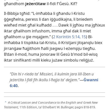
għandhom
jeżerċitaw
il-​fidi f’Ġesù. Kif?
Il-​Bibbja tgħid: “L-​imħabba li għandu l-​Kristu
ġġegħelna, peress li dan iġġudikajna, li bniedem
wieħed miet għal kulħadd . . . Dawk li jgħixu ma jgħixux
iktar għalihom infushom, imma għal dak li miet
għalihom u ġie mqajjem.” (
2 Korintin 5:14, 15
) Bl-​
imħabba li tispikka tal-​Kristu, il-​Kristjani jitqanqlu biex
jirranġaw ħajjithom ħalli jsegwu l-​eżempju tiegħu.
B’dan il-​mod, huma jonoraw lil Ġesù b’mod bil-​wisq
iktar sinifikanti milli kieku jużaw simbolu reliġjuż.
“Din hi r-​rieda taʼ Missieri, li kulmin jara lill-​Iben u
jeżerċita l-​fidi fih ikollu l-​ħajja taʼ dejjem.”
—
Ġwanni
6:40
.
A Critical Lexicon and Concordance to the English and Greek New
a
Testament,
11th Edition, taʼ Ethelbert W. Bullinger, paġni 818-819.