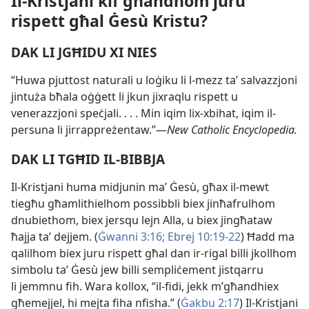
Il-​Kristjani kif għandhom juru
rispett għal Ġesù Kristu?
DAK LI JGĦIDU XI NIES
“Huwa pjuttost naturali u loġiku li l-​mezz taʼ salvazzjoni
jintuża bħala oġġett li jkun jixraqlu rispett u
venerazzjoni speċjali. . . . Min iqim lix-​xbihat, iqim il-​
persuna li jirrappreżentaw.”—
New Catholic Encyclopedia.
DAK LI TGĦID IL-​BIBBJA
Il-​Kristjani huma midjunin maʼ Ġesù, għax il-​mewt
tiegħu għamlithielhom possibbli biex jinħafrulhom
dnubiethom, biex jersqu lejn Alla, u biex jingħataw
ħajja taʼ dejjem. (
Ġwanni 3:16;
Ebrej 10:19-​22
) Ħadd ma
qalilhom biex juru rispett għal dan ir-​rigal billi jkollhom
simbolu taʼ Ġesù jew billi sempliċement jistqarru
li jemmnu fih. Wara kollox, “il-​fidi, jekk m’għandhiex
għemejjel, hi mejta fiha nfisha.” (
Ġakbu 2:17
) Il-​Kristjani