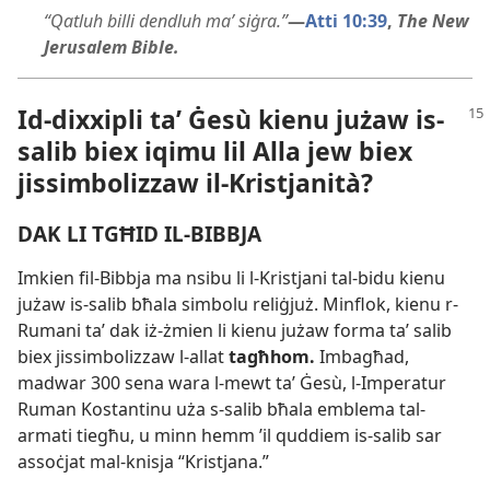
“Qatluh billi dendluh maʼ siġra.”
—
Atti 10:39
,
The New
Jerusalem Bible.
Id-​dixxipli taʼ Ġesù kienu jużaw is-​
salib biex iqimu lil Alla jew biex
jissimbolizzaw il-​Kristjanità?
DAK LI TGĦID IL-​BIBBJA
Imkien fil-​Bibbja ma nsibu li l-​Kristjani tal-​bidu kienu
jużaw is-​salib bħala simbolu reliġjuż. Minflok, kienu r-​
Rumani taʼ dak iż-​żmien li kienu jużaw forma taʼ salib
biex jissimbolizzaw l-​allat
tagħhom.
Imbagħad,
madwar 300 sena wara l-​mewt taʼ Ġesù, l-​Imperatur
Ruman Kostantinu uża s-​salib bħala emblema tal-​
armati tiegħu, u minn hemm ’il quddiem is-​salib sar
assoċjat mal-​knisja “Kristjana.”