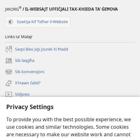
sopranaturali?
®
JW.ORG
/ IL-WEBSAJT UFFIĊJALI TAX-XHIEDA TA' ĠEĦOVA
Issettja Kif Tidher il-Website
Links taʼ Malajr
Saqsi Biex Jiġi Jżurek Xi Ħadd
Sib laqgħa
(opens
new
Sib konvenzjoni
(opens
window)
new
X’Hawn Ġdid?
window)
Vidjows
Privacy Settings
Fittex f’JW.ORG
To provide you with the best possible experience, we
Donazzjonijiet
(opens
use cookies and similar technologies. Some cookies
new
are necessary to make our website work and cannot
window)
LIBRERIJA ONLAJN tat-Torri tal-Għassa