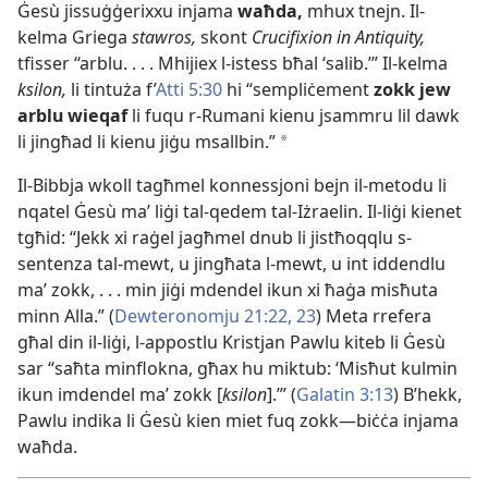
Ġesù jissuġġerixxu injama
waħda,
mhux tnejn. Il-​
kelma Griega
stawros,
skont
Crucifixion in Antiquity,
tfisser “arblu. . . . Mhijiex l-​istess bħal ‘salib.’” Il-​kelma
ksilon,
li tintuża f’​
Atti 5:30
hi “sempliċement
zokk jew
arblu wieqaf
li fuqu r-​Rumani kienu jsammru lil dawk
li jingħad li kienu jiġu msallbin.”
a
Il-​Bibbja wkoll tagħmel konnessjoni bejn il-​metodu li
nqatel Ġesù maʼ liġi tal-​qedem tal-​Iżraelin. Il-​liġi kienet
tgħid: “Jekk xi raġel jagħmel dnub li jistħoqqlu s-​
sentenza tal-​mewt, u jingħata l-​mewt, u int iddendlu
maʼ zokk, . . . min jiġi mdendel ikun xi ħaġa misħuta
minn Alla.” (
Dewteronomju 21:22, 23
) Meta rrefera
għal din il-​liġi, l-​appostlu Kristjan Pawlu kiteb li Ġesù
sar “saħta minflokna, għax hu miktub: ‘Misħut kulmin
ikun imdendel maʼ zokk [
ksilon
].’” (
Galatin 3:13
) B’hekk,
Pawlu indika li Ġesù kien miet fuq zokk—biċċa injama
waħda.