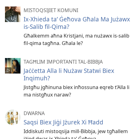
MISTOQSIJIET KOMUNI
Ix-Xhieda taʼ Ġeħova Għala Ma Jużawx
is-Salib fil-Qima?
Għalkemm aħna Kristjani, ma nużawx is-salib
fil-qima tagħna. Għala le?
TAGĦLIM IMPORTANTI TAL-BIBBJA
Jaċċetta Alla li Nużaw Statwi Biex
Inqimuh?
Jistgħu jgħinuna biex inħossuna eqreb t’Alla li
ma nistgħux naraw?
DWARNA
Saqsi Biex Jiġi Jżurek Xi Ħadd
Iddiskuti mistoqsija mill-Bibbja, jew tgħallem
iżjed dwar ix-Xhieda taʼ Ġeħova.