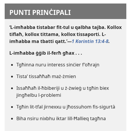
PUNTI PRINĊIPALI
‘L-​imħabba tistabar fit-​tul u qalbha tajba. Kollox
tiflaħ, kollox tittama, kollox tissaporti. L-​
imħabba ma tbatti qatt.’
—
1 Korintin 13:4-8
.
L-​imħabba ġġib il-​ferħ għax . . .
Tgħinna nuru interess sinċier f’oħrajn
Tistaʼ tissaħħaħ maż-​żmien
Issaħħaħ il-​ħbiberiji u ż-​żwieġ u tgħin biex
jingħelbu l-​problemi
Tgħin lit-​tfal jirnexxu u jħossuhom fis-​sigurtà
Biha nsiru nixbhu iktar lill-​Ħallieq tagħna