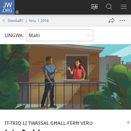
JW.ORG
Illoggja
(opens
Biddel
Fittex
UR
new
il-
f’JW.ORG
L-
Stenbaħ! | Nru. 1 2018
window)
lingwa
ME
tas-
LINGWA:
sit
IT-TRIQ LI TWASSAL GĦALL-FERĦ VERU