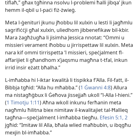
tiflaħ,” għax tgħinna nsolvu l-​problemi ħalli jibqaʼ jkun
hemm il-​qbil u l-​paċi fiż-​żwieġ.
Meta l-​ġenituri jkunu jħobbu lil xulxin u lesti li jagħmlu
sagrifiċċji għal xulxin, uliedhom jibbenefikaw bil-​kbir.
Mara żagħżugħa li jisimha Jessica nnotat: “Ommi u
missieri verament iħobbu u jirrispettaw lil xulxin. Meta
nara kif ommi tirrispetta ’l missieri, speċjalment fl-​
affarijiet li għandhom x’jaqsmu magħna t-​tfal, inkun
irrid insir eżatt bħalha.”
L-​imħabba hi l-​iktar kwalità li tispikka f’Alla. Fil-​fatt, il-​
Bibbja tgħid: “Alla hu mħabba.” (
1 Ġwanni 4:8
) Allura
ma nistagħġbux li Ġeħova jissejjaħ ukoll “l-​Alla l-​hieni.”
(
1 Timotju 1:11
) Aħna wkoll inkunu ferħanin meta
nagħmlu ħilitna biex nimitaw il-​kwalitajiet tal-​Ħallieq
tagħna—speċjalment l-​imħabba tiegħu.
Efesin 5:1, 2
jgħid: “Imitaw lil Alla, bħala wlied maħbubin, u ibqgħu
mexjin bl-​imħabba.”