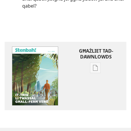
qabel?
GĦAŻLIET TAD-
DAWNLOWDS
Għażliet
għad-
dawnlowds
tal-
pubblikazzjoniji
diġitali
STENBAĦ!
Nru. 1
2018