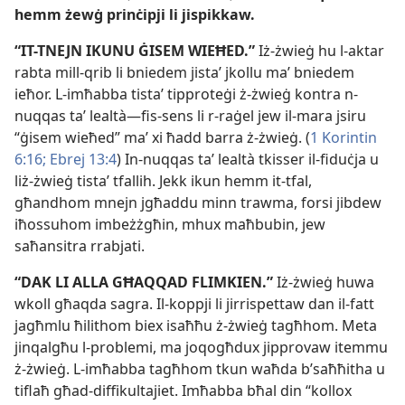
hemm żewġ prinċipji li jispikkaw.
“IT-​TNEJN IKUNU ĠISEM WIEĦED.”
Iż-​żwieġ hu l-​aktar
rabta mill-​qrib li bniedem jistaʼ jkollu maʼ bniedem
ieħor. L-​imħabba tistaʼ tipproteġi ż-​żwieġ kontra n-​
nuqqas taʼ lealtà—fis-​sens li r-​raġel jew il-​mara jsiru
“ġisem wieħed” maʼ xi ħadd barra ż-​żwieġ. (
1 Korintin
6:16;
Ebrej 13:4
) In-​nuqqas taʼ lealtà tkisser il-​fiduċja u
liż-​żwieġ tistaʼ tfallih. Jekk ikun hemm it-​tfal,
għandhom mnejn jgħaddu minn trawma, forsi jibdew
iħossuhom imbeżżgħin, mhux maħbubin, jew
saħansitra rrabjati.
“DAK LI ALLA GĦAQQAD FLIMKIEN.”
Iż-​żwieġ huwa
wkoll għaqda sagra. Il-​koppji li jirrispettaw dan il-​fatt
jagħmlu ħilithom biex isaħħu ż-​żwieġ tagħhom. Meta
jinqalgħu l-​problemi, ma joqogħdux jipprovaw itemmu
ż-​żwieġ. L-​imħabba tagħhom tkun waħda b’saħħitha u
tiflaħ għad-​diffikultajiet. Imħabba bħal din “kollox