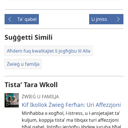
Ta' qabel
Li jmiss
Suġġetti Simili
Aħdem fuq kwalitajiet li jogħġbu lil Alla
Żwieġ u familja
Tistaʼ Tara Wkoll
ŻWIEĠ U FAMILJA
Kif Ikollok Żwieġ Ferħan: Uri Affezzjoni
Minħabba x-xogħol, l-istress, u l-ansjetajiet taʼ
kuljum, koppja tistaʼ ma tibqax turi affezzjoni
bħal qabel. Jistgħu jerġgħu jibdew juruha bħal