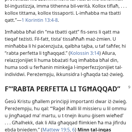
bl-​inġustizzja, imma tithenna bil-​verità. Kollox tiflaħ, . . .
kollox tittama, kollox tissaporti. L-​imħabba ma tbatti
qatt.”—
1 Korintin 13:4-8
.
Imħabba bħal din “ma tbatti qatt” fis-​sens li qatt ma
tieqaf teżisti. Fil-​fatt, tistaʼ tissaħħaħ maż-​żmien. U
minħabba li hi paċenzjuża, qalbha tajba, u taf taħfer, hi
“rabta perfetta li tgħaqqad.” (
Kolossin 3:14
) Allura,
relazzjonijiet li huma bbażati fuq imħabba bħal din,
huma sodi u ferħanin minkejja l-​imperfezzjonijiet tal-​
individwi. Pereżempju, ikkunsidra l-​għaqda taż-​żwieġ.
F’“RABTA PERFETTA LI TGĦAQQAD”
Ġesù Kristu għallem prinċipji importanti dwar iż-​żwieġ.
Pereżempju, hu qal: “‘Raġel iħalli lil missieru u lil ommu
u jingħaqad maʼ martu, u t-​tnejn ikunu ġisem wieħed’
. . . Għalhekk, dak li Alla għaqqad flimkien ħa ma jifirdu
ebda bniedem.” (
Mattew 19:5, 6
)
Minn tal-​inqas