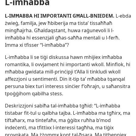
L-imħabba
L-​IMĦABBA HI IMPORTANTI GĦALL-​BNIEDEM.
L-​ebda
żwieġ, familja, jew ħbiberija ma tistaʼ tissaħħaħ
mingħajrha. Għaldaqstant, huwa raġunevoli li l-​
imħabba hi essenzjali għas-​saħħa mentali u l-​ferħ.
Imma xi tfisser “l-​imħabba”?
L-​imħabba li se tiġi diskussa hawn mhijiex imħabba
romantika, li ovvjament hi importanti wkoll. Minflok, hi
mħabba gwidata mill-​prinċipji t’Alla li tinkludi wkoll
affezzjoni u sentimenti. Din it-​tip taʼ mħabba tqanqal
persuna biex turi interess sinċier f’oħrajn, u saħansitra
tpoġġihom qabilha stess.
Deskrizzjoni sabiħa tal-​imħabba tgħid: “L-​imħabba
tistabar fit-​tul u qalbha tajba. L-​imħabba ma tgħirx, ma
tiftaħarx, ma tintefaħx, ma ġġibx ruħha b’mod
indeċenti, ma tfittixx l-​interessi tagħha, ma tiġix
provokata. Ma żżommx kont tal-​ħsara. Ma tithenniex