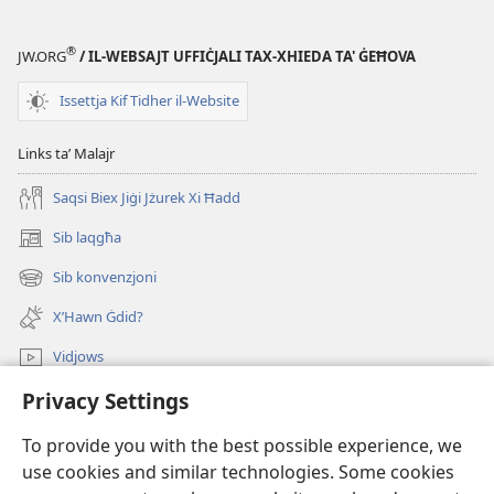
®
JW.ORG
/ IL-WEBSAJT UFFIĊJALI TAX-XHIEDA TA' ĠEĦOVA
Issettja Kif Tidher il-Website
Links taʼ Malajr
Saqsi Biex Jiġi Jżurek Xi Ħadd
Sib laqgħa
(opens
new
Sib konvenzjoni
(opens
window)
new
X’Hawn Ġdid?
window)
Vidjows
Privacy Settings
Fittex f’JW.ORG
To provide you with the best possible experience, we
Donazzjonijiet
(opens
use cookies and similar technologies. Some cookies
new