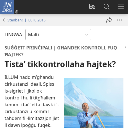
JW.ORG
Illoggja
(opens
Biddel
Fittex
UR
new
il-
f’JW.ORG
L-
Stenbaħ! | Lulju 2015
window)
lingwa
ME
tas-
LINGWA:
sit
SUĠĠETT PRINĊIPALI | GĦANDEK KONTROLL FUQ
ĦAJTEK?
Tistaʼ tikkontrollaha ħajtek?
ILLUM ħadd m’għandu
ċirkustanzi ideali. Spiss
is-
sigriet li jkollok
kontroll hu li titgħallem
kemm li taċċetta dawk iċ-
ċirkustanzi u kemm li
taħdem fil-
limitazzjonijiet
li dawn ipoġġu fuqek.