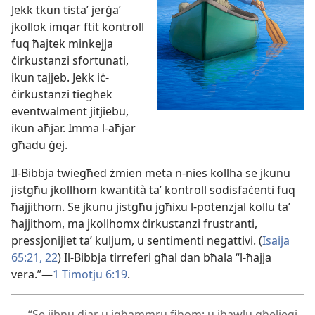
Jekk tkun tistaʼ jerġaʼ
jkollok imqar ftit kontroll
fuq ħajtek minkejja
ċirkustanzi sfortunati,
ikun tajjeb. Jekk iċ-
ċirkustanzi tiegħek
eventwalment jitjiebu,
ikun aħjar. Imma l-
aħjar
għadu ġej.
Il-
Bibbja twiegħed żmien meta n-
nies kollha se jkunu
jistgħu jkollhom kwantità taʼ kontroll sodisfaċenti fuq
ħajjithom. Se jkunu jistgħu jgħixu l-
potenzjal kollu taʼ
ħajjithom, ma jkollhomx ċirkustanzi frustranti,
pressjonijiet taʼ kuljum, u sentimenti negattivi. (
Isaija
65:21, 22
) Il-
Bibbja tirreferi għal dan bħala “l-
ħajja
vera.”—
1 Timotju 6:19
.
“Se jibnu djar u jgħammru fihom; u jħawlu għelieqi