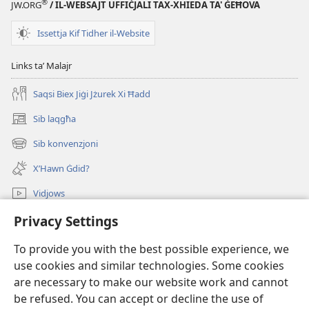
®
JW.ORG
/ IL-WEBSAJT UFFIĊJALI TAX-XHIEDA TA' ĠEĦOVA
Issettja Kif Tidher il-Website
Links taʼ Malajr
Saqsi Biex Jiġi Jżurek Xi Ħadd
Sib laqgħa
(opens
new
Sib konvenzjoni
(opens
window)
new
X’Hawn Ġdid?
window)
Vidjows
Fittex f’JW.ORG
Privacy Settings
To provide you with the best possible experience, we
Donazzjonijiet
(opens
use cookies and similar technologies. Some cookies
new
are necessary to make our website work and cannot
window)
LIBRERIJA ONLAJN tat-Torri tal-Għassa
(opens
be refused. You can accept or decline the use of