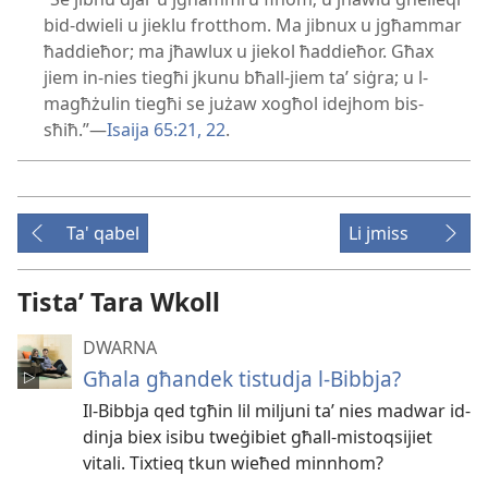
bid-dwieli u jieklu frotthom. Ma jibnux u jgħammar
ħaddieħor; ma jħawlux u jiekol ħaddieħor. Għax
jiem in-nies tiegħi jkunu bħall-jiem taʼ siġra; u l-
magħżulin tiegħi se jużaw xogħol idejhom bis-
sħiħ.”—
Isaija 65:21, 22
.
Ta' qabel
Li jmiss
Tistaʼ Tara Wkoll
DWARNA
Għala għandek tistudja l-​Bibbja?
Il-Bibbja qed tgħin lil miljuni taʼ nies madwar id-
dinja biex isibu tweġibiet għall-mistoqsijiet
vitali. Tixtieq tkun wieħed minnhom?