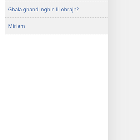
Għala għandi ngħin lil oħrajn?
Miriam