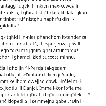
 vantaġġ fuqek, flimkien max-​xewqa li
 kankru, l-​għira tistaʼ tirkeb lil dak li jkun
taʼ tinbet? Kif nistgħu nagħrfu din il-​
ġġildulha?
ogy
tgħid li n-​nies għandhom it-​tendenza
om, forsi fl-​età, fl-​esperjenza, jew fl-​
jiegħ forsi ma jgħirx għal attur famuż.
ieħor li għamel iżjed suċċess minnu.
ali għoljin fil-​Persja tal-​qedem
 uffiċjal seħibhom li kien jilħaqlu,
m kellhom dwejjaq dawk l-​irġiel mill-​
ex joqtlu lil Danjel. Imma l-​konfoffa ma
mportanti li tagħraf li l-​għira ġġiegħlek
enċiklopedija li semmejna qabel. “Din il-​