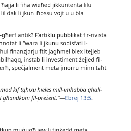
 ħajja li fiha wieħed jikkuntenta lilu
 lil dak li jkun iħossu vojt u u bla
għerf antik? F’artiklu pubblikat fir-​rivista
notat li “wara li jkunu sodisfati l-​
dħul finanzjarju ftit jagħmel biex itejjeb
ħaqq, instab li investiment żejjed fil-​
l-​ferħ, speċjalment meta jmorru minn taħt
-​mod kif tgħixu ħieles mill-​imħabba għall-​
li għandkom fil-​preżent.”
—
Ebrej 13:5
.
 “li tkun muġugħ jew li tinkedd meta