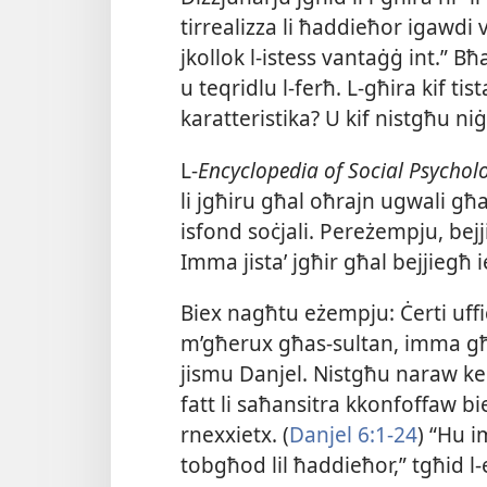
tirrealizza li ħaddieħor igawdi
jkollok l-​istess vantaġġ int.” Bħal
u teqridlu l-​ferħ. L-​għira kif tis
karatteristika? U kif nistgħu ni
L-​
Encyclopedia of Social Psychol
li jgħiru għal oħrajn ugwali għalih
isfond soċjali. Pereżempju, bej
Imma jistaʼ jgħir għal bejjiegħ 
Biex nagħtu eżempju: Ċerti uffiċj
m’għerux għas-​sultan, imma għal
jismu Danjel. Nistgħu naraw kem
fatt li saħansitra kkonfoffaw bi
rnexxietx. (
Danjel 6:
1-​24
) “Hu i
tobgħod lil ħaddieħor,” tgħid l-​