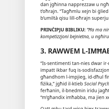
dan jgħinna napprezzaw u ngħożżu
t’oħrajn. “Tagħmlu xejn bi ġlied 
b’umiltà qisu lill-​oħrajn superj
PRINĊIPJU BIBLIKU:
“Ħa ma nin
kompetizzjoni bejnietna, u ngħiru
3.
RAWWEM L-​IMĦAB
“Is-​sentimenti tan-​nies dwar 
impatt ikbar fuq is-​sodisfazzjon 
għandhom l-​impjieg, id-​dħul fi
fiżika,” jgħid il-​ktieb
Social Psyc
ferħanin, il-​bnedmin iridu jagħt
“m’għandix imħabba, ma jien xej
Qatt mhu tard wisq biex traww