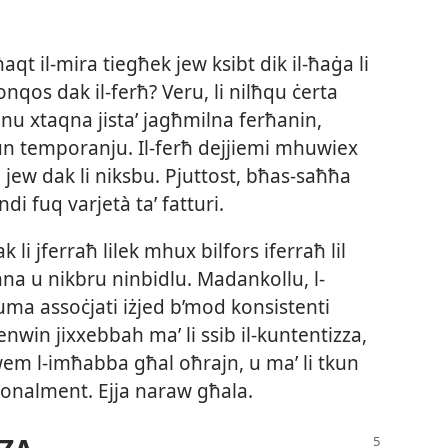
t il-​mira tiegħek jew ksibt dik il-​ħaġa li
qos dak il-​ferħ? Veru, li nilħqu ċerta
unu xtaqna jistaʼ jagħmilna ferħanin,
jkun temporanju. Il-​ferħ dejjiemi mhuwiex
jew dak li niksbu. Pjuttost, bħas-​saħħa
ndi fuq varjetà taʼ fatturi.
li jferraħ lilek mhux bilfors iferraħ lil
a u nikbru ninbidlu. Madankollu, l-​
 huma assoċjati iżjed b’mod konsistenti
enwin jixxebbah maʼ li ssib il-​kuntentizza,
awwem l-​imħabba għal oħrajn, u maʼ li tkun
onalment. Ejja naraw għala.