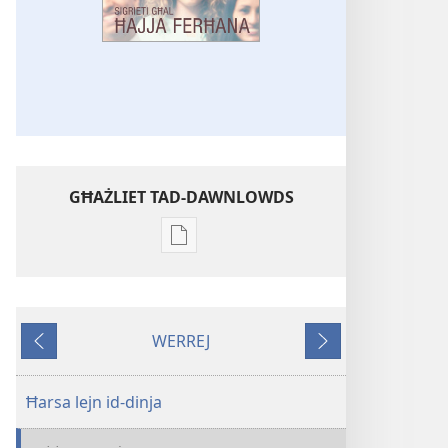
GĦAŻLIET TAD-DAWNLOWDS
Għażliet
għad-
dawnlowds
tal-
WERREJ
pubblikazzjonijiet
Ta'
Li
diġitali
qabel
jmiss
STENBAĦ!
Ħarsa lejn id-dinja
Sigrieti
għal