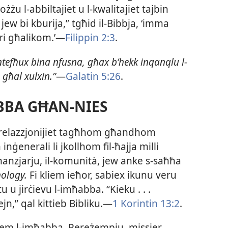
 l-​abbiltajiet u l-​kwalitajiet tajbin
jew bi kburija,” tgħid il-​Bibbja, ‘imma
uri għalikom.’—
Filippin 2:3
.
tefħux bina nfusna, għax b’hekk inqanqlu l-​
 għal xulxin.”
—
Galatin 5:26
.
BA GĦAN-​NIES
ir-​relazzjonijiet tagħhom għandhom
inġenerali li jkollhom fil-​ħajja milli
nanzjarju, il-​komunità, jew anke s-​saħħa
hology.
Fi kliem ieħor, sabiex ikunu veru
u u jirċievu l-​imħabba. “Kieku . . .
n,” qal kittieb Bibliku.—
1 Korintin 13:2
.
em l-​imħabba. Pereżempju, missier