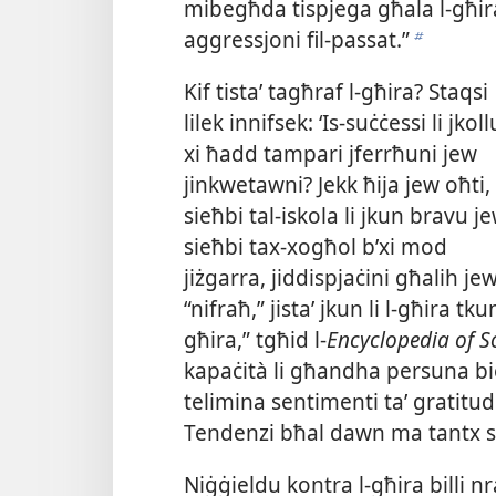
mibegħda tispjega għala l-​għira
aggressjoni fil-​passat.”
b
Kif tistaʼ tagħraf l-​għira? Staqsi
lilek innifsek: ‘Is-​suċċessi li jkoll
xi ħadd tampari jferrħuni jew
jinkwetawni? Jekk ħija jew oħti,
sieħbi tal-​iskola li jkun bravu j
sieħbi tax-​xogħol b’xi mod
jiżgarra, jiddispjaċini għalih j
“nifraħ,” jistaʼ jkun li l-​għira tk
għira,” tgħid l-​
Encyclopedia of S
kapaċità li għandha persuna biex t
telimina sentimenti taʼ gratitudni
Tendenzi bħal dawn ma tantx se
Niġġieldu kontra l-​għira billi 