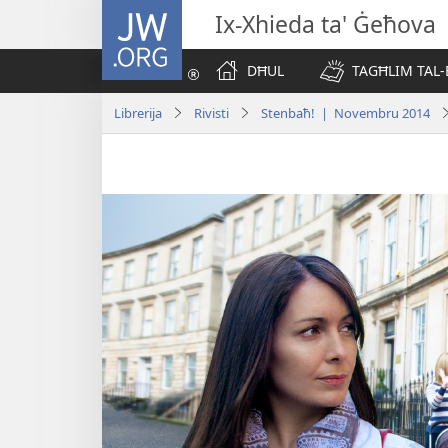
JW.ORG
Ix-Xhieda ta' Ġeħova
DĦUL
TAGĦLIM TAL-
Librerija
Rivisti
Stenbaħ! | Novembru 2014