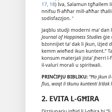
17, 18
) Iva, Salamun tgħallem li
nnifsu fl-​aħħar mill-​aħħar tħalli
sodisfazzjon.
a
Jaqblu studji moderni maʼ dan l-​
Journal of Happiness Studies
ġie n
bżonnijiet taʼ dak li jkun, iżjed 
kemm wieħed ikun kuntent.” Tabil
konsum materjali jistaʼ jherri 
il-​valuri morali u spiritwali.
PRINĊIPJU BIBLIKU:
“Ħa jkun il
flus, waqt li tkunu kuntenti b’dak 
2.
EVITA L-​GĦIRA
Dizzjunarju jgħid li l-​għira hi