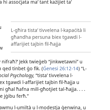
 hi assoċjata maʼ tant każijiet taʼ
u
L-għira tistaʼ tivvelena l-kapaċità li
għandha persuna biex tgawdi l-
affarijiet tajbin fil-ħajja
ew
ew nifraħ?’ Jekk twieġeb “jinkwetawni” u
un qed tinbet ġo fik. (
Ġenesi 26:12-​14
) “L-​
ocial Psychology,
“tistaʼ tivvelena l-​
gawdi l-​affarijiet tajbin fil-​ħajja u
 għal ħafna mill-​għotjiet tal-​ħajja. . . .
 jġibu ferħ.”
nrawmu l-​umiltà u l-​modestja ġenwina, u