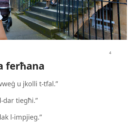
ja ferħana
ġ u jkolli t-​tfal.”
​dar tiegħi.”
ak l-​impjieg.”