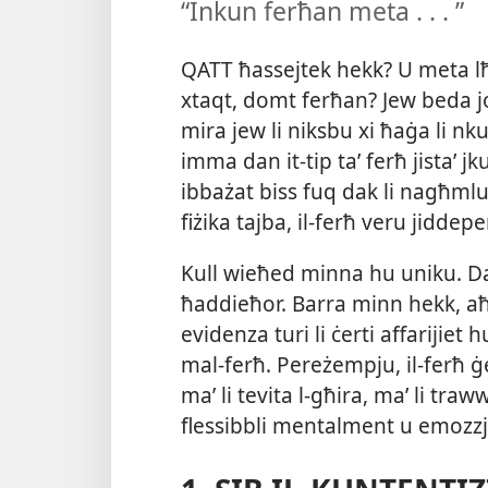
“Inkun ferħan meta . . . ”
QATT ħassejtek hekk? U meta lħaq
xtaqt, domt ferħan? Jew beda jon
mira jew li niksbu xi ħaġa li nk
imma dan it-​tip taʼ ferħ jistaʼ 
ibbażat biss fuq dak li nagħmlu 
fiżika tajba, il-​ferħ veru jiddepe
Kull wieħed minna hu uniku. Dak 
ħaddieħor. Barra minn hekk, aħn
evidenza turi li ċerti affarijiet
mal-​ferħ. Pereżempju, il-​ferħ ġ
maʼ li tevita l-​għira, maʼ li tr
flessibbli mentalment u emozzj