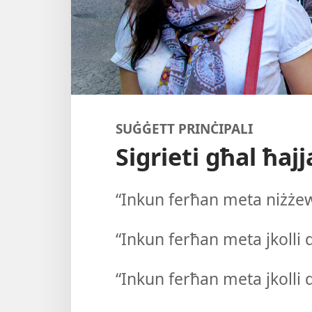
SUĠĠETT PRINĊIPALI
Sigrieti għal ħaj
“Inkun ferħan meta niżżewwe
“Inkun ferħan meta jkolli d-
“Inkun ferħan meta jkolli d