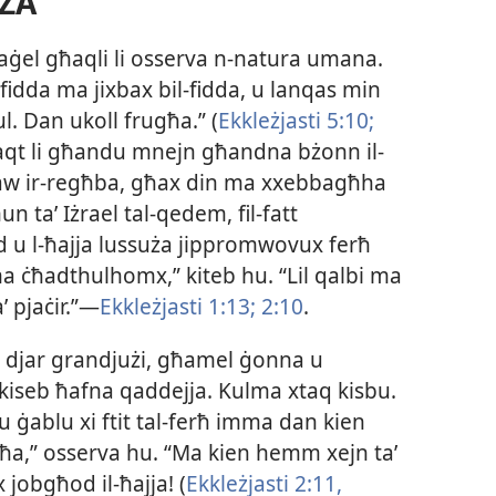
ZZA
 raġel għaqli li osserva n-​natura umana.
​fidda ma jixbax bil-​fidda, u lanqas min
ul. Dan ukoll frugħa.” (
Ekkleżjasti 5:10;
lwaqt li għandu mnejn għandna bżonn il-​
itaw ir-​regħba, għax din ma xxebbagħha
mun taʼ Iżrael tal-​qedem, fil-​fatt
id u l-​ħajja lussuża jippromwovux ferħ
a ċħadthulhomx,” kiteb hu. “Lil qalbi ma
ʼ pjaċir.”—
Ekkleżjasti 1:13;
2:10
.
 djar grandjużi, għamel ġonna u
 u kiseb ħafna qaddejja. Kulma xtaq kisbu.
 ġablu xi ftit tal-​ferħ imma dan kien
għa,” osserva hu. “Ma kien hemm xejn taʼ
jobgħod il-​ħajja! (
Ekkleżjasti 2:11,