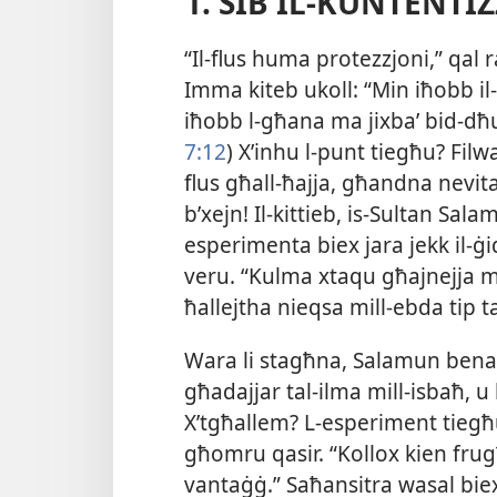
1.
SIB IL-​KUNTENTI
“Il-​flus huma protezzjoni,” qal
Imma kiteb ukoll: “Min iħobb il-
iħobb l-​għana ma jixbaʼ bid-​dħ
7:12
) X’inhu l-​punt tiegħu? Fi
flus għall-​ħajja, għandna nev
b’xejn! Il-​kittieb, is-​Sultan Sala
esperimenta biex jara jekk il-​ġ
veru. “Kulma xtaqu għajnejja m
ħallejtha nieqsa mill-​ebda tip ta
Wara li stagħna, Salamun bena
għadajjar tal-​ilma mill-​isbaħ,
X’tgħallem? L-​esperiment tiegħu
għomru qasir. “Kollox kien fru
vantaġġ.” Saħansitra wasal biex 