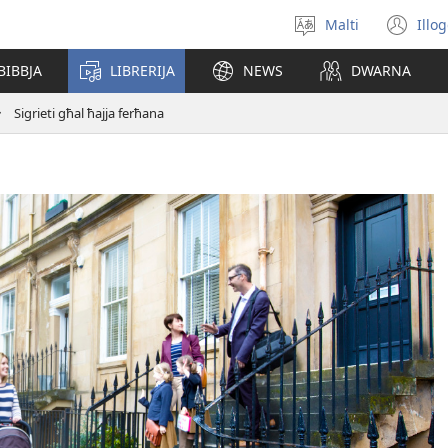
Malti
Illo
Agħżel
(o
il-
ne
BIBBJA
LIBRERIJA
NEWS
DWARNA
lingwa
wi
Sigrieti għal ħajja ferħana