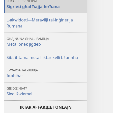
SUĠĠETT PRINĊIPALI
ħajja
Sigrieti għal ħajja ferħana
ferħana
L-akwidotti—Meravilji tal-inġinerija
Rumana
GĦAJNUNA GĦALL-FAMILJA
Meta ibnek jigdeb
Sibt it-tama meta l-iktar kelli bżonnha
IL-ĦARSA TAL-BIBBJA
Ix-xbihat
ĠIE DISINJAT?
Sieq iż-żiemel
IKTAR AFFARIJIET ONLAJN