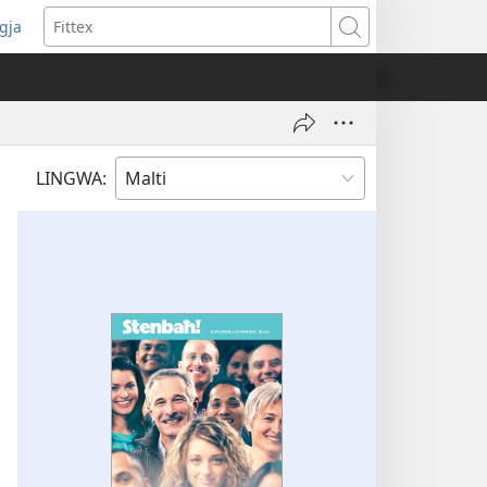
ggja
pens
Fittex
w
ndow)
LINGWA: