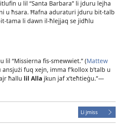
mitlufin u lil “Santa Barbara” li jduru lejha
 u ħsara. Ħafna aduraturi jduru bit-​talb
it-​tama li dawn il-​ħlejjaq se jidħlu
lil “Missierna fis-​smewwiet.” (
Mattew
u ansjużi fuq xejn, imma f’kollox b’talb u
ħajr ħallu
lil Alla
jkun jaf x’teħtieġu.”​—
Li jmiss