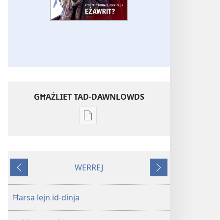
GĦAŻLIET TAD-DAWNLOWDS
Għażliet
għad-
dawnlowds
tal-
WERREJ
pubblikazzjonijiet
Ta'
Li
diġitali
qabel
jmiss
STENBAĦ!
Ħarsa lejn id-dinja
X’tista’
tagħmel