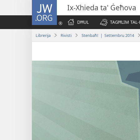
JW.ORG
Ix-Xhieda ta' Ġeħova
DĦUL
TAGĦLIM TAL-
Librerija
Rivisti
Stenbaħ! | Settembru 2014