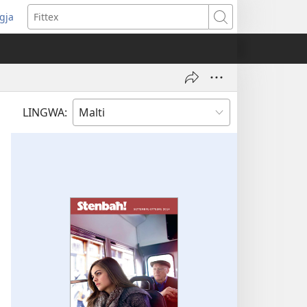
ggja
pens
Fittex
w
ndow)
LINGWA: