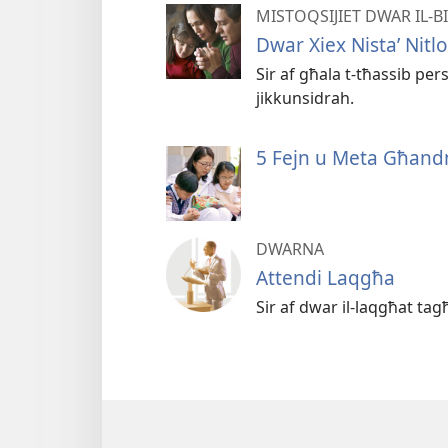
MISTOQSIJIET DWAR IL-
Dwar Xiex Nistaʼ Nitl
Sir af għala t-tħassib per
jikkunsidrah.
5 Fejn u Meta Għand
DWARNA
Attendi Laqgħa
Sir af dwar il-laqgħat tagħ