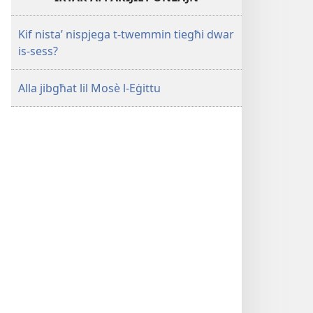
Kif nista’ nispjega t-twemmin tiegħi dwar
is-sess?
Alla jibgħat lil Mosè l-​Eġittu