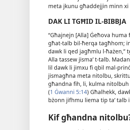
meta jkunu għaddejjin minn xi t
DAK LI TGĦID IL-BIBBJA
“Għajnejn [Alla] Ġeħova huma f
għat-​talb bil-​ħerqa tagħhom;
dawk li qed jagħmlu l-​ħażen,” tgħ
Alla tassew jismaʼ t-​talb. Madan
lil dawk li jimxu fi qbil mal-​prinċ
jismagħna meta nitolbu, skrittura
għandna fih, li, kulma nitolbuh
(
1 Ġwanni 5:14
) Għalhekk, daw
bżonn jifhmu liema tip taʼ talb ik
Kif għandna nitolbu