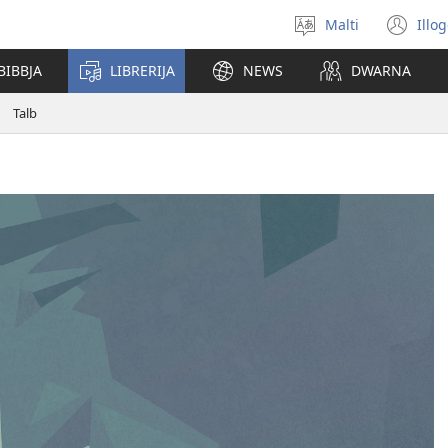
Malti
Illo
Agħżel
(o
il-
ne
BIBBJA
LIBRERIJA
NEWS
DWARNA
lingwa
wi
Talb