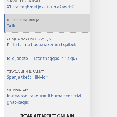
SUĠĠETT PRINĊIPALI
jekk
X’tista’ tagħmel jekk tkun eżawrit?
tkun
eżawrit?
IL-ĦARSA TAL-BIBBJA
Talb
GĦAJNUNA GĦALL-FAMILJA
Kif tista’ ma tibqax iżżomm f’qalbek
Id-dijabete—Tista’ tnaqqas ir-riskju?
TITWILA LEJN IL-PASSAT
Spanja tkeċċi lill-Mori
ĠIE DISINJAT?
In-newroni tal-ġurat li huma sensittivi
għaċ-ċaqliq
IKTAR AFFARIJIET ONLAJN