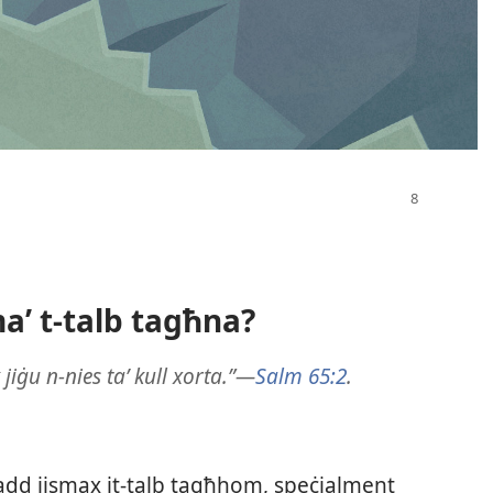
aʼ t-talb tagħna?
iġu n-nies taʼ kull xorta.”—
Salm 65:2
.
add jismax it-​talb tagħhom, speċjalment