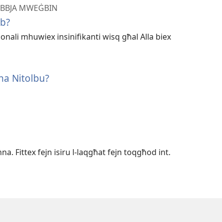
BIBBJA MWEĠBIN
ob?
sonali mhuwiex insinifikanti wisq għal Alla biex
na Nitolbu?
na. Fittex fejn isiru l-laqgħat fejn toqgħod int.