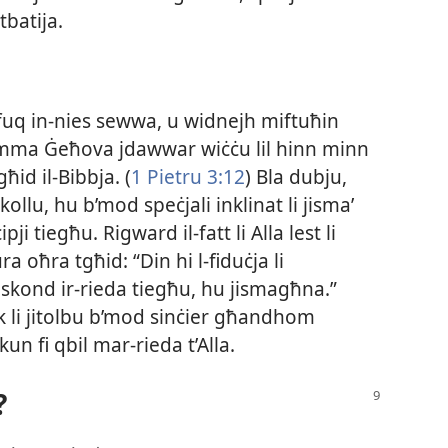
batija.
uq in-​nies sewwa, u widnejh miftuħin
 imma Ġeħova jdawwar wiċċu lil hinn minn
id il-​Bibbja. (
1 Pietru 3:12
) Bla dubju,
kollu, hu b’mod speċjali inklinat li jismaʼ
ipji tiegħu. Rigward il-​fatt li Alla lest li
 oħra tgħid: “Din hi l-​fiduċja li
 skond ir-​rieda tiegħu, hu jismagħna.”
k li jitolbu b’mod sinċier għandhom
un fi qbil mar-​rieda t’Alla.
?