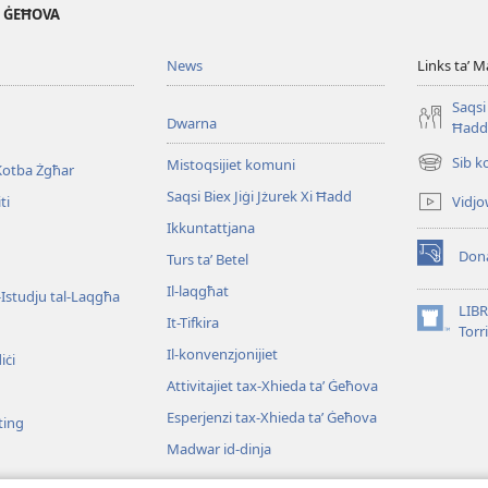
' ĠEĦOVA
News
Links taʼ M
Saqsi 
Dwarna
Ħadd
Sib k
Mistoqsijiet komuni
Kotba Żgħar
(opens
new
Saqsi Biex Jiġi Jżurek Xi Ħadd
Vidjo
ti
window)
Ikkuntattjana
Dona
Turs taʼ Betel
(opens
new
Il-laqgħat
l-Istudju tal-Laqgħa
window)
LIBR
It-Tifkira
(opens
Torr
new
Il-konvenzjonijiet
iċi
window)
Attivitajiet tax-Xhieda taʼ Ġeħova
Esperjenzi tax-Xhieda taʼ Ġeħova
ting
Madwar id-dinja