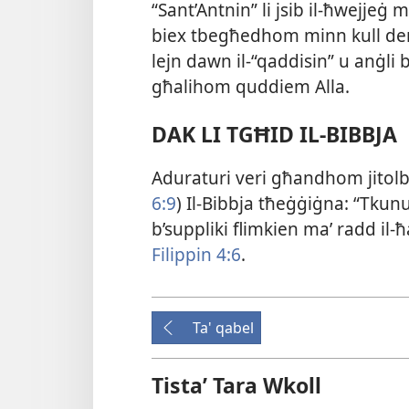
“Sant’Antnin” li jsib il-​ħwejjeġ 
biex tbegħedhom minn kull deni
lejn dawn il-​“qaddisin” u anġli b
għalihom quddiem Alla.
DAK LI TGĦID IL-BIBBJA
Aduraturi veri għandhom jitolbu 
6:9
) Il-​Bibbja tħeġġiġna: “Tkun
b’suppliki flimkien maʼ radd il-​
Filippin 4:6
.
Ta' qabel
Tistaʼ Tara Wkoll