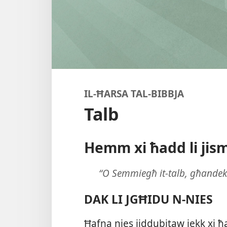
IL-ĦARSA TAL-BIBBJA
Talb
Hemm xi ħadd li jism
“O Semmiegħ it-talb, għandek j
DAK LI JGĦIDU N-NIES
Ħafna nies jiddubitaw jekk xi ħ