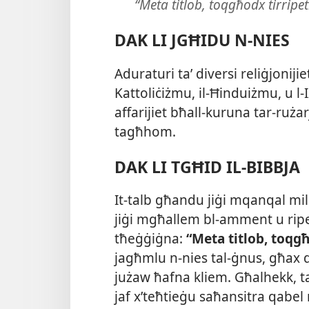
“Meta titlob, toqgħodx tirripet
DAK LI JGĦIDU N-NIES
Aduraturi taʼ diversi reliġjonij
Kattoliċiżmu, il-​Ħinduiżmu, u
affarijiet bħall-​kuruna tar-​ruża
tagħhom.
DAK LI TGĦID IL-BIBBJA
It-​talb għandu jiġi mqanqal mill
jiġi mgħallem bl-​amment u ripe
tħeġġiġna:
“Meta titlob, toqgħo
jagħmlu n-​nies tal-​ġnus, għa
jużaw ħafna kliem. Għalhekk, 
jaf x’teħtieġu saħansitra qabel