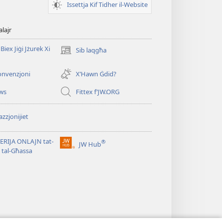
Issettja Kif Tidher il-Website
alajr
Biex Jiġi Jżurek Xi
Sib laqgħa
(opens
new
window)
onvenzjoni
X’Hawn Ġdid?
ws
Fittex f’JW.ORG
zzjonijiet
ERIJA ONLAJN tat-
®
JW Hub
(opens
i tal-Għassa
new
window)