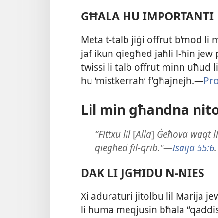
GĦALA HU IMPORTANTI
Meta t-​talb jiġi offrut b’mod li
jaf ikun qiegħed jaħli l-​ħin jew 
twissi li talb offrut minn uħud li 
hu ‘mistkerrah’ f’għajnejh.—
Pro
Lil min għandna nit
“Fittxu lil
[
Alla
]
Ġeħova waqt li 
qiegħed fil-qrib.”—
Isaija 55:6
.
DAK LI JGĦIDU N-NIES
Xi aduraturi jitolbu lil Marija je
li huma meqjusin bħala “qaddisin