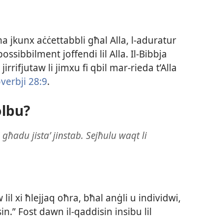
 ma jkunx aċċettabbli għal Alla, l-​aduratur
possibbilment joffendi lil Alla. Il-​Bibbja
jirrifjutaw li jimxu fi qbil mar-​rieda t’Alla
verbji 28:9
.
olbu?
għadu jistaʼ jinstab. Sejħulu waqt li
w lil xi ħlejjaq oħra, bħal anġli u individwi,
.” Fost dawn il-​qaddisin insibu lil