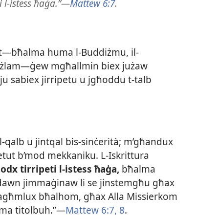
i l-istess ħaġa.”—
Mattew 6:7
.
iet—bħalma huma l-​Buddiżmu, il-​
 l-​Iżlam—ġew mgħallmin biex jużaw
rju sabiex jirripetu u jgħoddu t-​talb
-​qalb u jintqal bis-​sinċerità; m’għandux
tut b’mod mekkaniku. L-​Iskrittura
dx tirripeti l-​istess ħaġa,
bħalma
x dawn jimmaġinaw li se jinstemgħu għax
tagħmlux bħalhom, għax Alla Missierkom
 ma titolbuh.”—
Mattew 6:7, 8
.