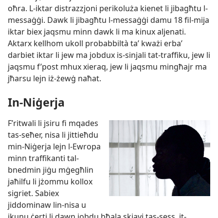
oħra. L-​iktar distrazzjoni perikoluża kienet li jibagħtu l-​
messaġġi. Dawk li jibagħtu l-​messaġġi damu 18 fil-​mija
iktar biex jaqsmu minn dawk li ma kinux aljenati.
Aktarx kellhom ukoll probabbiltà taʼ kważi erbaʼ
darbiet iktar li jew ma jobdux is-​sinjali tat-​traffiku, jew li
jaqsmu f’post mhux xieraq, jew li jaqsmu mingħajr ma
jħarsu lejn iż-​żewġ naħat.
In-​Niġerja
F’ritwali li jsiru fi mqades
tas-​seħer, nisa li jittieħdu
min-​Niġerja lejn l-​Ewropa
minn traffikanti tal-​
bnedmin jiġu mġegħlin
jaħilfu li jżommu kollox
sigriet. Sabiex
jiddominaw lin-​nisa u
jkunu ċerti li dawn jobdu bħala skjavi tas-​sess, it-​