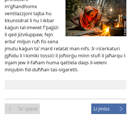
m’għandhomx
ventilazzjoni tajba hu
kkunsidrat li hu l-​ikbar
kaġun tal-​imwiet f’pajjiżi
li qed jiżviluppaw, fejn
erbaʼ miljun ruħ fis-​sena
jmutu kaġun taʼ mard relatat man-​nifs. Ir-​riċerkaturi
jgħidu li l-​kimiki tossiċi li joħorġu minn stufi li jaħarqu l-​
injam jew il-​faħam huma qattiela daqs il-​veleni
misjubin fid-​duħħan tas-​sigaretti.
Ta' qabel
Li jmiss