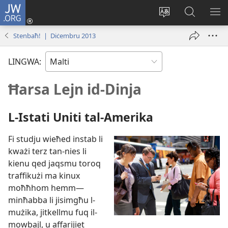
JW.ORG
Illoggja
(opens
Biddel
Fittex
UR
new
il-
f’JW.ORG
L-
Stenbaħ! | Diċembru 2013
window)
lingwa
ME
tas-
LINGWA:
sit
Ħarsa Lejn id-Dinja
L-​Istati Uniti tal-​Amerika
Fi studju wieħed instab li
kważi terz tan-​nies li
kienu qed jaqsmu toroq
traffikużi ma kinux
moħħhom hemm—
minħabba li jisimgħu l-​
mużika, jitkellmu fuq il-​
mowbajl, u affarijiet