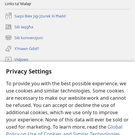
Links taʼ Malajr
Saqsi Biex Jiġi Jżurek Xi Ħadd
Sib laqgħa
(opens
new
Sib konvenzjoni
(opens
window)
new
X’Hawn Ġdid?
window)
Vidjows
Privacy Settings
Fittex f’JW.ORG
To provide you with the best possible experience, we
Donazzjonijiet
(opens
use cookies and similar technologies. Some cookies
new
are necessary to make our website work and cannot
window)
LIBRERIJA ONLAJN tat-Torri tal-Għassa
be refused. You can accept or decline the use of
(opens
new
additional cookies, which we use only to improve
®
JW Hub
window)
(opens
your experience. None of this data will ever be sold or
new
used for marketing. To learn more, read the
Global
window)
Policy on Use of Cookies and Similar Technologies
.