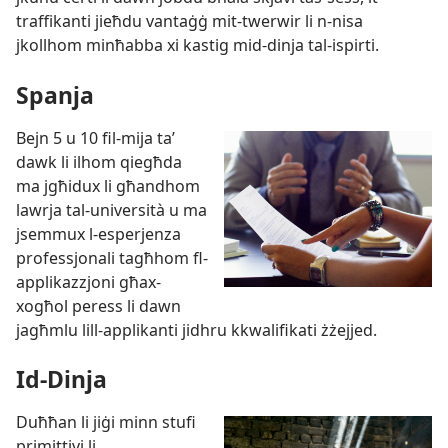
traffikanti jieħdu vantaġġ mit-​twerwir li n-​nisa
jkollhom minħabba xi kastig mid-​dinja tal-​ispirti.
Spanja
Bejn 5 u 10 fil-​mija taʼ
dawk li ilhom qiegħda
ma jgħidux li għandhom
lawrja tal-​università u ma
jsemmux l-​esperjenza
professjonali tagħhom fl-​
applikazzjoni għax-​
xogħol peress li dawn
jagħmlu lill-​applikanti jidhru kkwalifikati żżejjed.
Id-​Dinja
Duħħan li jiġi minn stufi
primittivi li