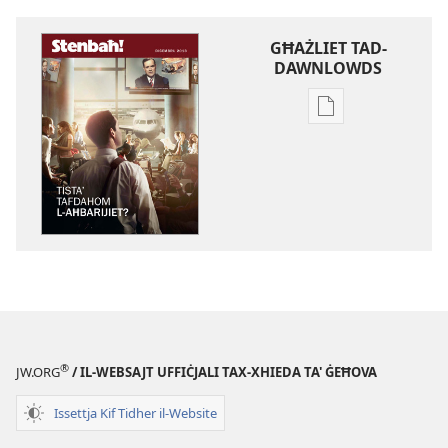
GĦAŻLIET TAD-
DAWNLOWDS
Għażliet
għad-
dawnlowds
tal-
pubblikazzjoniji
diġitali
STENBAĦ!
Tistaʼ
Tafdahom
l-​
Aħbarijiet?
®
JW.ORG
/ IL-WEBSAJT UFFIĊJALI TAX-XHIEDA TA' ĠEĦOVA
Issettja Kif Tidher il-Website