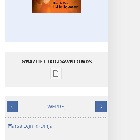
GĦAŻLIET TAD-DAWNLOWDS
Għażliet
għad-
dawnlowds
tal-
WERREJ
pubblikazzjonijiet
Ta'
Li
diġitali
qabel
jmiss
STENBAĦ!
Ħarsa Lejn id-Dinja
Il-
Verità