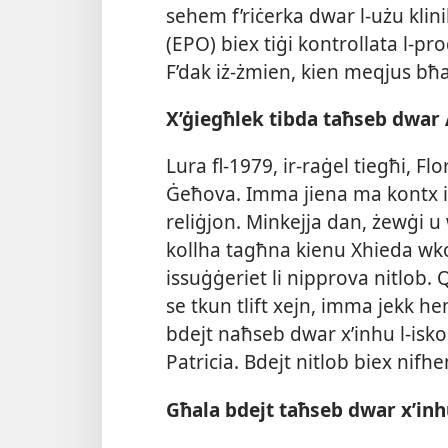
sehem f’riċerka dwar l-​użu kli
(EPO) biex tiġi kontrollata l-​pr
F’dak iż-​żmien, kien meqjus bħa
X’ġiegħlek tibda taħseb dwar 
Lura fl-​1979, ir-​raġel tiegħi, Fl
Ġeħova. Imma jiena ma kontx int
reliġjon. Minkejja dan, żewġi u 
kollha tagħna kienu Xhieda wk
issuġġeriet li nipprova nitlob. 
se tkun tlift xejn, imma jekk he
bdejt naħseb dwar x’inhu l-​iskop 
Patricia. Bdejt nitlob biex nifh
Għala bdejt taħseb dwar x’inhu 