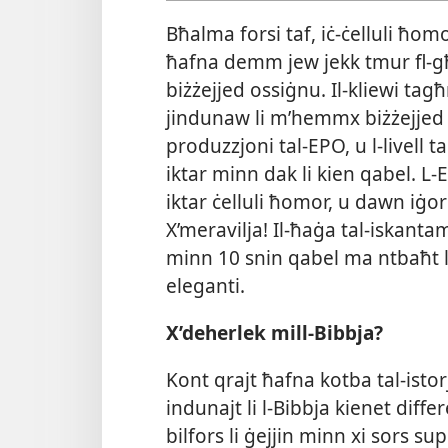
Bħalma forsi taf, iċ-​ċelluli ħom
ħafna demm jew jekk tmur fl-​g
biżżejjed ossiġnu. Il-​kliewi 
jindunaw li m’hemmx biżżejjed 
produzzjoni tal-​EPO, u l-​livell t
iktar minn dak li kien qabel. L-
iktar ċelluli ħomor, u dawn iġo
X’meravilja! Il-​ħaġa tal-​iskanta
minn 10 snin qabel ma ntbaħt li
eleganti.
X’deherlek mill-​Bibbja?
Kont qrajt ħafna kotba tal-​ist
indunajt li l-​Bibbja kienet differ
bilfors li ġejjin minn xi sors sup