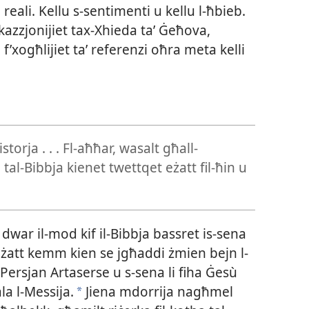
reali. Kellu s-​sentimenti u kellu l-​ħbieb.
kazzjonijiet tax-​Xhieda taʼ Ġeħova,
 f’xogħlijiet taʼ referenzi oħra meta kelli
storja . . . Fl-​aħħar, wasalt għall-​
a tal-​Bibbja kienet twettqet eżatt fil-​ħin u
 dwar il-​mod kif il-​Bibbja bassret is-​sena
eżatt kemm kien se jgħaddi żmien bejn l-​
Persjan Artaserse u s-​sena li fiha Ġesù
a l-​Messija.
Jiena mdorrija nagħmel
a