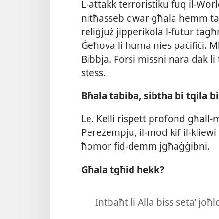
L-​attakk terroristiku fuq il-​W
nitħasseb dwar għala hemm tant 
reliġjuż jipperikola l-​futur ta
Ġeħova li huma nies paċifiċi. 
Bibbja. Forsi missni nara dak li 
stess.
Bħala tabiba, sibtha bi tqila 
Le. Kelli rispett profond għall
Pereżempju, il-​mod kif il-​kliew
ħomor fid-​demm jgħaġġibni.
Għala tgħid hekk?
Intbaħt li Alla biss setaʼ jo