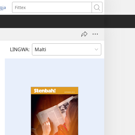
ggja
pens
Fittex
w
ndow)
LINGWA: