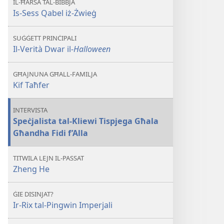
IL-ĦARSA TAL-BIBBJA
Dwar
Is-Sess Qabel iż-Żwieġ
il-
Halloween
SUĠĠETT PRINĊIPALI
Il-Verità Dwar il-
Halloween
GĦAJNUNA GĦALL-FAMILJA
Kif Taħfer
INTERVISTA
Speċjalista tal-Kliewi Tispjega Għala
Għandha Fidi f’Alla
TITWILA LEJN IL-PASSAT
Zheng He
ĠIE DISINJAT?
Ir-Rix tal-Pingwin Imperjali