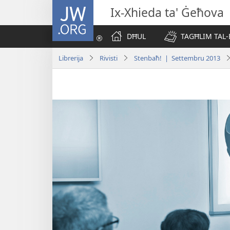
JW.ORG
Ix-Xhieda ta' Ġeħova
DĦUL
TAGĦLIM TAL-
Librerija
Rivisti
Stenbaħ! | Settembru 2013