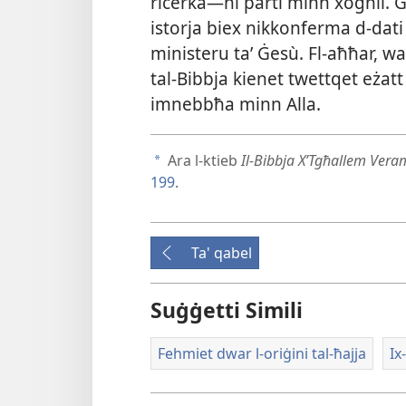
riċerka—hi parti minn xogħli. Għa
istorja biex nikkonferma d-​dati t
ministeru taʼ Ġesù. Fl-​aħħar, was
tal-​Bibbja kienet twettqet eżatt f
imnebbħa minn Alla.
Ara l-​ktieb
Il-​Bibbja X’Tgħallem Vera
a
199
.
Ta' qabel
Suġġetti Simili
Fehmiet dwar l-​oriġini tal-​ħajja
Ix