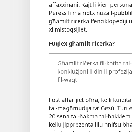
affaxxinani. Rajt li kien persuna 
Peress li ma ridtx nuża l-​pubbli
għamilt riċerka f’enċiklopediji u
xi mistoqsijiet.
Fuqiex għamilt riċerka?
Għamilt riċerka fil-​kotba tal-​i
konklużjoni li din il-​profezij
fil-​waqt
Fost affarijiet oħra, kelli kurżità
tal-​magħmudija taʼ Ġesù. Turi 
20 sena tal-​ħakma tal-​ħakkiem 
kellu jippreżenta lilu nnifsu bħal