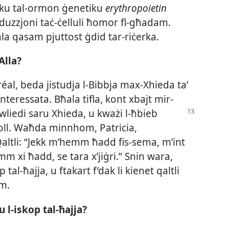
niku tal-​ormon ġenetiku
erythropoietin
oduzzjoni taċ-​ċelluli ħomor fl-​għadam.
la qasam pjuttost ġdid tar-​riċerka.
Alla?
oréal, beda jistudja l-​Bibbja max-​Xhieda taʼ
eressata. Bħala tifla, kont xbajt mir-​
wliedi saru Xhieda, u kważi l-​ħbieb
oll. Waħda minnhom, Patricia,
Qaltli: “Jekk m’hemm ħadd fis-​sema, m’int
mm xi ħadd, se tara x’jiġri.” Snin wara,
tal-​ħajja, u ftakart f’dak li kienet qaltli
em.
l-​iskop tal-​ħajja?