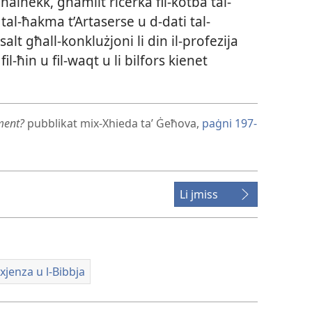
lhekk, għamilt riċerka fil-​kotba tal-​
al-​ħakma t’Artaserse u d-​dati tal-​
alt għall-​konklużjoni li din il-​profezija
il-​ħin u fil-​waqt u li bilfors kienet
ment?
pubblikat mix-​Xhieda taʼ Ġeħova,
paġni 197-​
Li jmiss
-​xjenza u l-​Bibbja