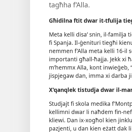
tagħha f’Alla.
Għidilna ftit dwar it-​tfulija ti
Meta kelli disaʼ snin, il-​familj
fi Spanja. Il-​ġenituri tiegħi ki
nemmen f’Alla meta kelli 16-​il s
importanti għall-​ħajja. Jekk xi ħa
m’hemmx Alla, kont inwieġeb, “G
jispjegaw dan, imma xi darba j
X’qanqlek tistudja dwar il-​mar
Studjajt fi skola medika f’Mon
kellimni dwar li naħdem fin-​nefr
kliewi. Dan ix-​xogħol kien jinklud
pazjenti, u dan kien eżatt dak l