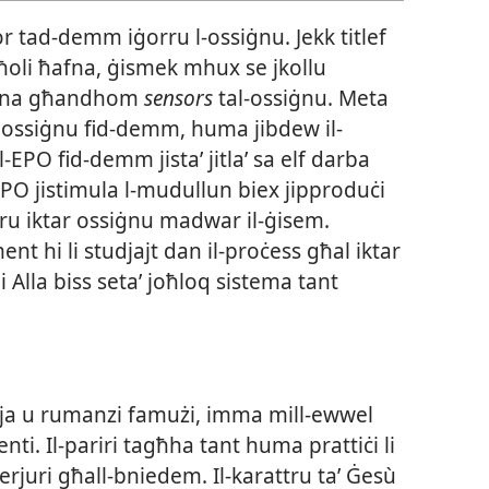
or tad-​demm iġorru l-​ossiġnu. Jekk titlef
ħoli ħafna, ġismek mhux se jkollu
tagħna għandhom
sensors
tal-​ossiġnu. Meta
ossiġnu fid-​demm, huma jibdew il-​
al-​EPO fid-​demm jistaʼ jitlaʼ sa elf darba
​EPO jistimula l-​mudullun biex jipproduċi
rru iktar ossiġnu madwar il-​ġisem.
ment hi li studjajt dan il-​proċess għal iktar
 Alla biss setaʼ joħloq sistema tant
orja u rumanzi famużi, imma mill-​ewwel
enti. Il-​pariri tagħha tant huma prattiċi li
erjuri għall-​bniedem. Il-​karattru taʼ Ġesù