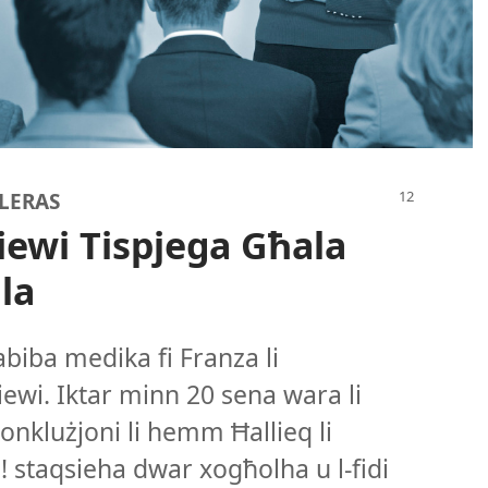
LLERAS
liewi Tispjega Għala
la
abiba medika fi Franza li
​kliewi. Iktar minn 20 sena wara li
konklużjoni li hemm Ħallieq li
staqsieha dwar xogħolha u l-​fidi