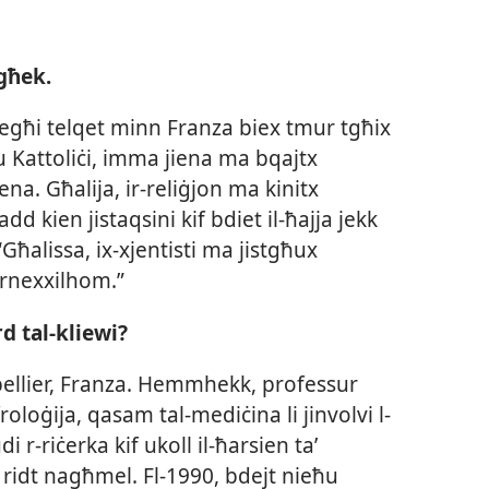
egħek.
a tiegħi telqet minn Franza biex tmur tgħix
enu Kattoliċi, imma jiena ma bqajtx
ena. Għalija, ir-​reliġjon ma kinitx
dd kien jistaqsini kif bdiet il-​ħajja jekk
ħalissa, ix-​xjentisti ma jistgħux
irnexxilhom.”
d tal-​kliewi?
tpellier, Franza. Hemmhekk, professur
oloġija, qasam tal-​mediċina li jinvolvi l-​
i r-​riċerka kif ukoll il-​ħarsien taʼ
i ridt nagħmel. Fl-​1990, bdejt nieħu