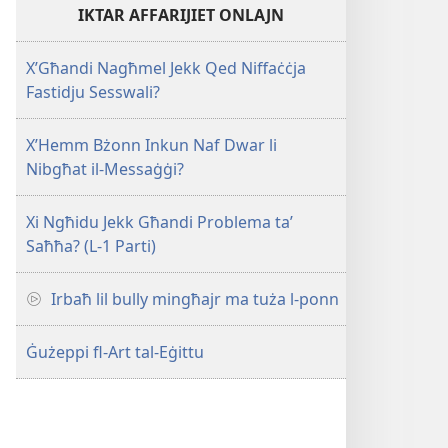
IKTAR AFFARIJIET ONLAJN
X’Għandi Nagħmel Jekk Qed Niffaċċja
Fastidju Sesswali?
X’Hemm Bżonn Inkun Naf Dwar li
Nibgħat il-Messaġġi?
Xi Ngħidu Jekk Għandi Problema taʼ
Saħħa? (L-1 Parti)
Irbaħ lil bully mingħajr ma tuża l-ponn
Ġużeppi fl-Art tal-Eġittu