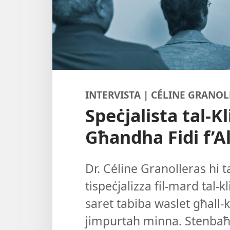
INTERVISTA | CÉLINE GRANO
Speċjalista tal-K
Għandha Fidi f’Al
Dr. Céline Granolleras hi t
tispeċjalizza fil-​mard tal-
saret tabiba waslet għall-​
jimpurtah minna. Stenbaħ! 