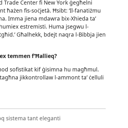
orld Trade Center fi New York ġegħelni
ħażen fis-​soċjetà. Ħsibt: ‘Il-​fanatiżmu
għna. Imma jiena mdawra bix-​Xhieda taʼ
Mhumiex estremisti. Huma jsegwu l-​
tgħid.’ Għalhekk, bdejt naqra l-​Bibbja jien
biex temmen f’Ħallieq?
-​mod sofistikat kif ġisimna hu magħmul.
i tagħna jikkontrollaw l-​ammont taʼ ċelluli
ħloq sistema tant eleganti