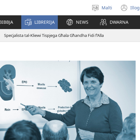
Malti
Illo
Agħżel
(o
il-
ne
BIBBJA
LIBRERIJA
NEWS
DWARNA
lingwa
wi
Speċjalista tal-Kliewi Tispjega Għala Għandha Fidi f’Alla