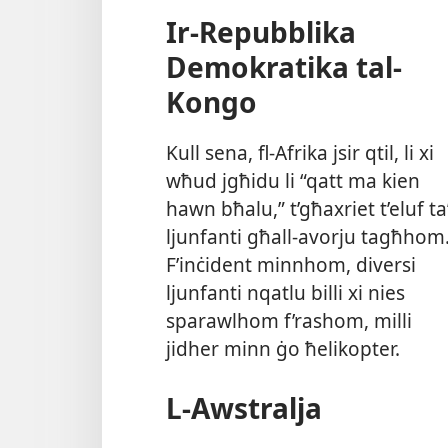
Ir-​Repubblika
Demokratika tal-​
Kongo
Kull sena, fl-​Afrika jsir qtil, li xi
wħud jgħidu li “qatt ma kien
hawn bħalu,” t’għaxriet t’eluf ta
ljunfanti għall-​avorju tagħhom
F’inċident minnhom, diversi
ljunfanti nqatlu billi xi nies
sparawlhom f’rashom, milli
jidher minn ġo ħelikopter.
L-​Awstralja