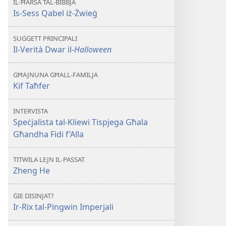
IL-ĦARSA TAL-BIBBJA
Dwar
Is-Sess Qabel iż-Żwieġ
il-
Halloween
SUĠĠETT PRINĊIPALI
Il-Verità Dwar il-
Halloween
GĦAJNUNA GĦALL-FAMILJA
Kif Taħfer
INTERVISTA
Speċjalista tal-Kliewi Tispjega Għala
Għandha Fidi f’Alla
TITWILA LEJN IL-PASSAT
Zheng He
ĠIE DISINJAT?
Ir-Rix tal-Pingwin Imperjali