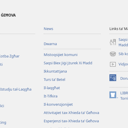
' ĠEĦOVA
News
Links taʼ M
Saqsi 
Dwarna
Ħadd
Sib k
Mistoqsijiet komuni
Kotba Żgħar
(opens
new
Saqsi Biex Jiġi Jżurek Xi Ħadd
Vidjo
ti
window)
Ikkuntattjana
Dona
Turs taʼ Betel
(opens
new
Il-laqgħat
l-Istudju tal-Laqgħa
window)
LIBR
It-Tifkira
(opens
Torr
new
Il-konvenzjonijiet
iċi
window)
Attivitajiet tax-Xhieda taʼ Ġeħova
Esperjenzi tax-Xhieda taʼ Ġeħova
ting