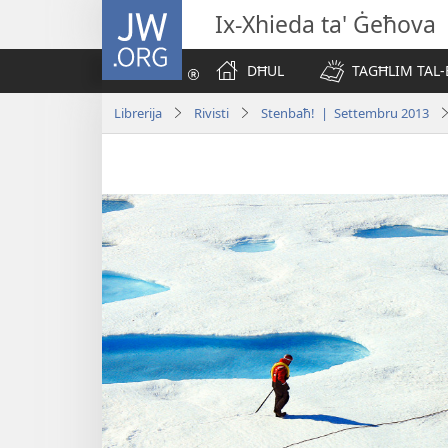
JW.ORG
Ix-Xhieda ta' Ġeħova
DĦUL
TAGĦLIM TAL-
Librerija
Rivisti
Stenbaħ! | Settembru 2013