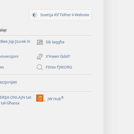
Issettja Kif Tidher il-Website
alajr
Biex Jiġi Jżurek Xi
Sib laqgħa
(opens
new
window)
onvenzjoni
X’Hawn Ġdid?
ws
Fittex f’JW.ORG
zzjonijiet
ERIJA ONLAJN tat-
®
JW Hub
(opens
i tal-Għassa
new
window)