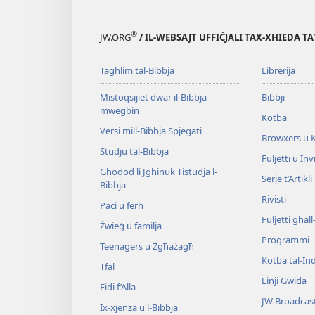
®
JW.ORG
/ IL-WEBSAJT UFFIĊJALI TAX-XHIEDA TA
Tagħlim tal-Bibbja
Librerija
Mistoqsijiet dwar il-Bibbja
Bibbji
mweġbin
Kotba
Versi mill-Bibbja Spjegati
Browxers u 
Studju tal-Bibbja
Fuljetti u Invi
Għodod li Jgħinuk Tistudja l-
Serje t’Artikli
Bibbja
Rivisti
Paċi u ferħ
Fuljetti għal
Żwieġ u familja
Programmi
Teenagers u Żgħażagħ
Kotba tal-Ind
Tfal
Linji Gwida
Fidi f’Alla
JW Broadcas
Ix-​xjenza u l-​Bibbja