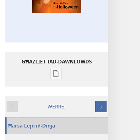
GĦAŻLIET TAD-DAWNLOWDS
Għażliet
għad-
dawnlowds
tal-
WERREJ
pubblikazzjonijiet
Ta'
Li
diġitali
qabel
jmiss
STENBAĦ!
Ħarsa Lejn id-Dinja
Il-
Verità