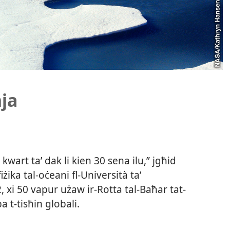
nja
ss kwart taʼ dak li kien 30 sena ilu,” jgħid
ika tal-​oċeani fl-​Università taʼ
, xi 50 vapur użaw ir-​Rotta tal-​Baħar tat-​
t-​tisħin globali.