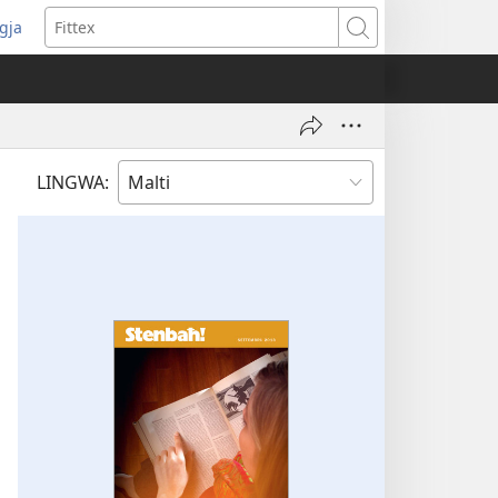
ggja
pens
Fittex
w
ndow)
LINGWA: