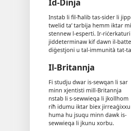
Id-​Dinja
Instab li fil-​ħalib tas-​sider li j
twelid taʼ tarbija hemm iktar mi
stennew l-​esperti. Ir-​riċerka
jiddeterminaw kif dawn il-​batter
diġestjoni u tal-​immunità tat-​ta
Il-​Britannja
Fi studju dwar is-​sewqan li sar
minn xjentisti mill-​Britannja
nstab li s-​sewwieqa li jkollhom
riħ idumu iktar biex jirreaġixxu
huma hu jsuqu minn dawk is-​
sewwieqa li jkunu xorbu.