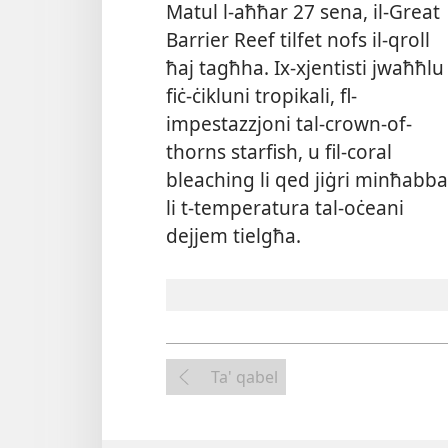
Matul l-​aħħar 27 sena, il-​Great
Barrier Reef tilfet nofs il-​qroll
ħaj tagħha. Ix-​xjentisti jwaħħlu
fiċ-​ċikluni tropikali, fl-​
impestazzjoni tal-​crown-​of-​
thorns starfish, u fil-​coral
bleaching li qed jiġri minħabba
li t-​temperatura tal-​oċeani
dejjem tielgħa.
Ta' qabel