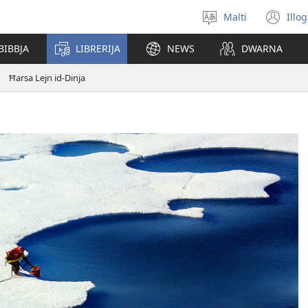
Malti
Illo
Agħżel
(o
il-
ne
BIBBJA
LIBRERIJA
NEWS
DWARNA
lingwa
wi
Ħarsa Lejn id-Dinja