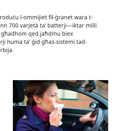
ipproduċu l-​ommijiet fil-​ġranet wara t-​
nn 700 varjetà taʼ batterji—iktar milli
turi għadhom qed jaħdmu biex
ji huma taʼ ġid għas-​sistemi tad-​
rbija.