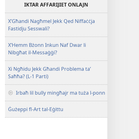
IKTAR AFFARIJIET ONLAJN
X’Għandi Nagħmel Jekk Qed Niffaċċja
Fastidju Sesswali?
X’Hemm Bżonn Inkun Naf Dwar li
Nibgħat il-Messaġġi?
Xi Ngħidu Jekk Għandi Problema taʼ
Saħħa? (L-1 Parti)
Irbaħ lil bully mingħajr ma tuża l-ponn
Ġużeppi fl-Art tal-Eġittu