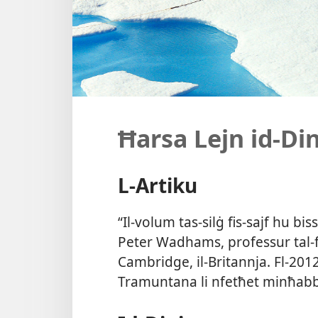
Ħarsa Lejn id-Di
L-​Artiku
“Il-​volum tas-​silġ fis-​sajf hu bi
Peter Wadhams, professur tal-​fiż
Cambridge, il-​Britannja. Fl-​2012
Tramuntana li nfetħet minħabba 