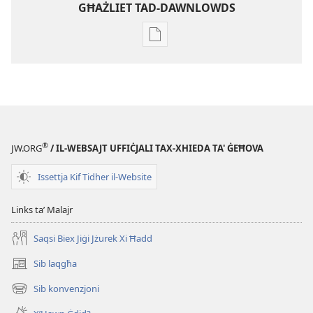
GĦAŻLIET TAD-DAWNLOWDS
Għażliet
għad-
dawnlowds
tal-
pubblikazzjonijiet
diġitali
RIVISTI
®
JW.ORG
/ IL-WEBSAJT UFFIĊJALI TAX-XHIEDA TA' ĠEĦOVA
8
ta'
Issettja Kif Tidher il-Website
Diċembru
2003
Links taʼ Malajr
Saqsi Biex Jiġi Jżurek Xi Ħadd
Sib laqgħa
(opens
new
Sib konvenzjoni
(opens
window)
new