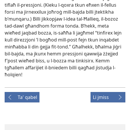
tiflaħ il-​pressjoni. (Kieku l-​qoxra tkun eħxen il-​fellus
forsi ma jirnexxilux joħroġ mill-​bajda billi jtektikha
b’munqaru.) Billi jikkopjaw l-​idea tal-​Ħallieq, il-​bozoz
tad-​dawl għandhom forma tonda. B’hekk, meta
wieħed jaqbad bozza, is-​saħħa li jagħmel “tinfirex lejn
kull direzzjoni ’l bogħod mill-​post fejn tkun inqabdet
minħabba li din ġejja fit-​tond.” Għalhekk, bħalma jiġri
bil-​bajda, ma jkunx hemm pressjoni qawwija żżejjed
f’post wieħed biss, u l-​bozza ma tinkisirx. Kemm
tgħallem affarijiet il-​bniedem billi qagħad jistudja l-​
ħolqien!
Ta' qabel
Li jmiss