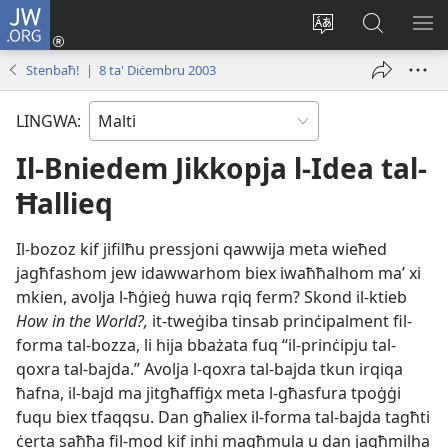
JW.ORG
Illoggja
(opens
Biddel
Fittex
UR
new
il-
f’JW.ORG
L-
Stenbaħ! | 8 ta' Diċembru 2003
window)
lingwa
ME
tas-
LINGWA:
sit
Il-Bniedem Jikkopja l-Idea tal-
Ħallieq
Il-​bozoz kif jifilħu pressjoni qawwija meta wieħed
jagħfashom jew idawwarhom biex iwaħħalhom maʼ xi
mkien, avolja l-​ħġieġ huwa rqiq ferm? Skond il-​ktieb
How in the World?,
it-​tweġiba tinsab prinċipalment fil-​
forma tal-​bozza, li hija bbażata fuq “il-​prinċipju tal-​
qoxra tal-​bajda.” Avolja l-​qoxra tal-​bajda tkun irqiqa
ħafna, il-​bajd ma jitgħaffiġx meta l-​għasfura tpoġġi
fuqu biex tfaqqsu. Dan għaliex il-​forma tal-​bajda tagħti
ċerta saħħa fil-​mod kif inhi magħmula u dan jagħmilha