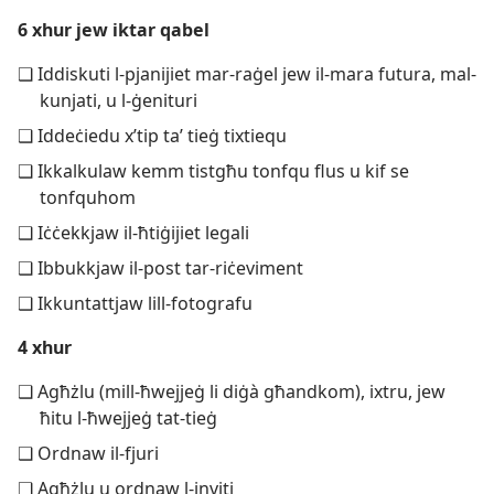
6 xhur jew iktar qabel
❑ Iddiskuti l-​pjanijiet mar-​raġel jew il-​mara futura, mal-​
kunjati, u l-​ġenituri
❑ Iddeċiedu x’tip taʼ tieġ tixtiequ
❑ Ikkalkulaw kemm tistgħu tonfqu flus u kif se
tonfquhom
❑ Iċċekkjaw il-​ħtiġijiet legali
❑ Ibbukkjaw il-​post tar-​riċeviment
❑ Ikkuntattjaw lill-​fotografu
4 xhur
❑ Agħżlu (mill-ħwejjeġ li diġà għandkom), ixtru, jew
ħitu l-​ħwejjeġ tat-​tieġ
❑ Ordnaw il-​fjuri
❑ Agħżlu u ordnaw l-​inviti