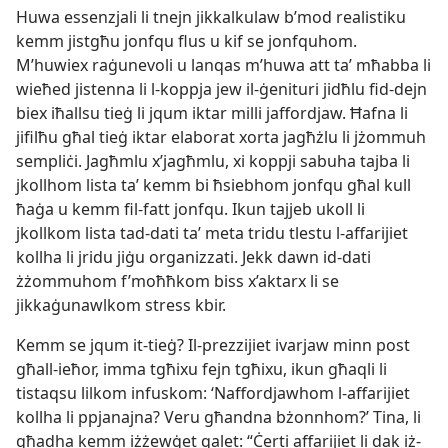
Huwa essenzjali li tnejn jikkalkulaw b’mod realistiku
kemm jistgħu jonfqu flus u kif se jonfquhom.
M’huwiex raġunevoli u lanqas m’huwa att taʼ mħabba li
wieħed jistenna li l-​koppja jew il-​ġenituri jidħlu fid-​dejn
biex iħallsu tieġ li jqum iktar milli jaffordjaw. Ħafna li
jifilħu għal tieġ iktar elaborat xorta jagħżlu li jżommuh
sempliċi. Jagħmlu x’jagħmlu, xi koppji sabuha tajba li
jkollhom lista taʼ kemm bi ħsiebhom jonfqu għal kull
ħaġa u kemm fil-​fatt jonfqu. Ikun tajjeb ukoll li
jkollkom lista tad-​dati taʼ meta tridu tlestu l-​affarijiet
kollha li jridu jiġu organizzati. Jekk dawn id-​dati
żżommuhom f’moħħkom biss x’aktarx li se
jikkaġunawlkom stress kbir.
Kemm se jqum it-​tieġ? Il-​prezzijiet ivarjaw minn post
għall-​ieħor, imma tgħixu fejn tgħixu, ikun għaqli li
tistaqsu lilkom infuskom: ‘Naffordjawhom l-​affarijiet
kollha li ppjanajna? Veru għandna bżonnhom?’ Tina, li
għadha kemm iżżewġet qalet: “Ċerti affarijiet li dak iż-​