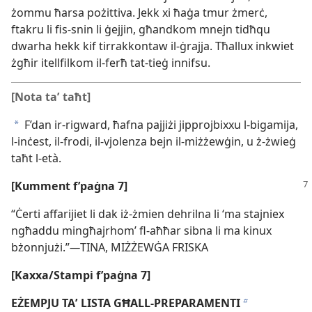
żommu ħarsa pożittiva. Jekk xi ħaġa tmur żmerċ,
ftakru li fis-​snin li ġejjin, għandkom mnejn tidħqu
dwarha hekk kif tirrakkontaw il-​ġrajja. Tħallux inkwiet
żgħir itellfilkom il-​ferħ tat-​tieġ innifsu.
[Nota taʼ taħt]
F’dan ir-​rigward, ħafna pajjiżi jipprojbixxu l-​bigamija,
a
l-​inċest, il-​frodi, il-​vjolenza bejn il-​miżżewġin, u ż-​żwieġ
taħt l-​età.
[Kumment f’paġna 7]
“Ċerti affarijiet li dak iż-​żmien dehrilna li ‘ma stajniex
ngħaddu mingħajrhom’ fl-​aħħar sibna li ma kinux
bżonnjużi.”
—
TINA, MIŻŻEWĠA FRISKA
[Kaxxa/Stampi f’paġna 7]
EŻEMPJU TAʼ LISTA GĦALL-​PREPARAMENTI
b