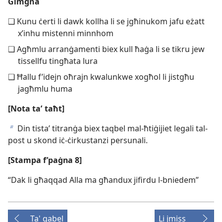
Ġimgħa
❑ Kunu ċerti li dawk kollha li se jgħinukom jafu eżatt
x’inhu mistenni minnhom
❑ Agħmlu arranġamenti biex kull ħaġa li se tikru jew
tissellfu tingħata lura
❑ Ħallu f’idejn oħrajn kwalunkwe xogħol li jistgħu
jagħmlu huma
[Nota taʼ taħt]
Din tistaʼ titranġa biex taqbel mal-​ħtiġijiet legali tal-​
b
post u skond iċ-​ċirkustanzi persunali.
[Stampa f’paġna 8]
“Dak li għaqqad Alla ma għandux jifirdu l-​bniedem”
Ta' qabel
Li jmiss