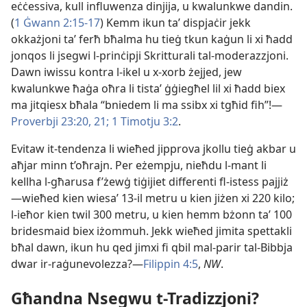
eċċessiva, kull influwenza dinjija, u kwalunkwe dandin.
(
1 Ġwann 2:15-17
) Kemm ikun taʼ dispjaċir jekk
okkażjoni taʼ ferħ bħalma hu tieġ tkun kaġun li xi ħadd
jonqos li jsegwi l-​prinċipji Skritturali tal-​moderazzjoni.
Dawn iwissu kontra l-​ikel u x-​xorb żejjed, jew
kwalunkwe ħaġa oħra li tistaʼ ġġiegħel lil xi ħadd biex
ma jitqiesx bħala “bniedem li ma ssibx xi tgħid fih”!—
Proverbji 23:20, 21;
1 Timotju 3:2
.
Evitaw it-​tendenza li wieħed jipprova jkollu tieġ akbar u
aħjar minn t’oħrajn. Per eżempju, nieħdu l-​mant li
kellha l-​għarusa f’żewġ tiġijiet differenti fl-​istess pajjiż
—wieħed kien wiesaʼ 13-il metru u kien jiżen xi 220 kilo;
l-​ieħor kien twil 300 metru, u kien hemm bżonn taʼ 100
bridesmaid biex iżommuh. Jekk wieħed jimita spettakli
bħal dawn, ikun hu qed jimxi fi qbil mal-​parir tal-​Bibbja
dwar ir-​raġunevolezza?—
Filippin 4:5
,
NW
.
Għandna Nsegwu t-​Tradizzjoni?