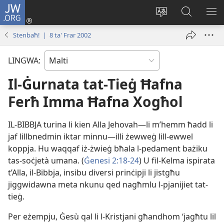
JW.ORG
Illoggja
(opens
Biddel
Fittex
UR
new
il-
f’JW.ORG
L-
Stenbaħ! | 8 ta' Frar 2002
window)
lingwa
ME
tas-
LINGWA:
sit
Il-Ġurnata tat-Tieġ Ħafna
Ferħ Imma Ħafna Xogħol
IL-​BIBBJA turina li kien Alla Jehovah—li m’hemm ħadd li
jaf lillbnedmin iktar minnu—illi żewweġ lill-​ewwel
koppja. Hu waqqaf iż-​żwieġ bħala l-​pedament bażiku
tas-​soċjetà umana. (
Ġenesi 2:18-24
) U fil-​Kelma ispirata
t’Alla, il-​Bibbja, insibu diversi prinċipji li jistgħu
jiggwidawna meta nkunu qed nagħmlu l-​pjanijiet tat-​
tieġ.
Per eżempju, Ġesù qal li l-​Kristjani għandhom ‘jagħtu lil