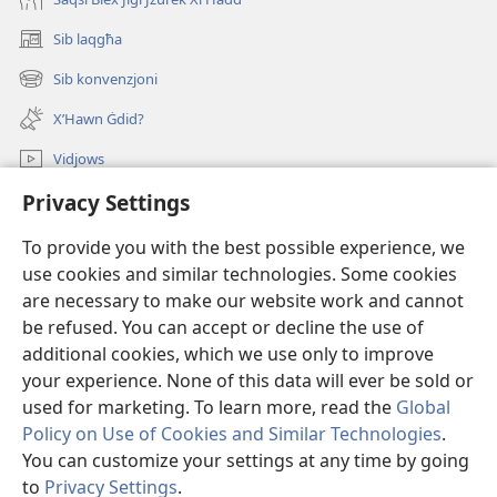
Sib laqgħa
(opens
new
Sib konvenzjoni
(opens
window)
new
X’Hawn Ġdid?
window)
Vidjows
Privacy Settings
Fittex f’JW.ORG
To provide you with the best possible experience, we
Donazzjonijiet
(opens
use cookies and similar technologies. Some cookies
new
are necessary to make our website work and cannot
window)
LIBRERIJA ONLAJN tat-Torri tal-Għassa
be refused. You can accept or decline the use of
(opens
new
additional cookies, which we use only to improve
®
JW Hub
window)
(opens
your experience. None of this data will ever be sold or
new
used for marketing. To learn more, read the
Global
window)
Policy on Use of Cookies and Similar Technologies
.
You can customize your settings at any time by going
Copyright
© 2026 Watch Tower Bible and Tract Society of Pennsylvania.
to
Privacy Settings
.