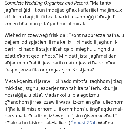
Complete Wedding Organiser and Record.
“Ma tantx
jagħmel ġid li tkun imdejjaq għax l-​affarijiet ma jimxux
kif tkun xtaqt; li tfittex il-​pariri u l-​appoġġ t’oħrajn fi
żmien bħal dan jistaʼ jagħmel il-​mirakli.”
Wieħed miżżewweġ frisk qal: “Kont napprezza ħafna, u
dejjem iddispjaċieni li ma kellix lil xi ħadd li jagħtini l-​
pariri, xi ħadd li stajt niftaħ qalbi miegħu u ngħidlu
eżatt x’kont qed inħoss.” Min qatt jistaʼ jagħmel dan
aħjar minn ħabib jew qarib matur jew xi ħadd ieħor
t’esperjenza fil-​kongregazzjoni Kristjana?
Meta l-​ġenituri jaraw lil xi ħadd mit-​tfal tagħhom jitlaq
mid-​dar, jistgħu jesperjenzaw taħlita taʼ ferħ, kburija,
nostalġija, u biżaʼ. Madankollu, bla egoiżmu
għandhom jirrealizzaw li wasal iż-​żmien għal uliedhom
li ‘jħallu lil missierhom u lil ommhom’ u jingħaqdu mal-​
persuna l-​oħra li se jiżżewġu u “jsiru ġisem wieħed,”
bħalma hu l-​iskop tal-​Ħallieq. (
Ġenesi 2:24
) Waħda