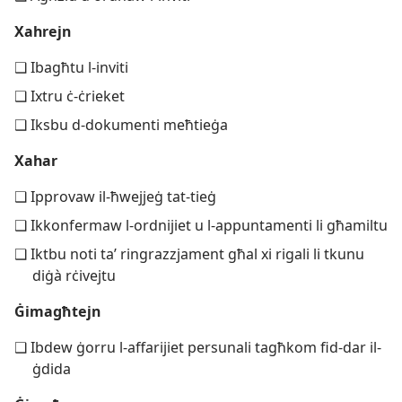
Xahrejn
❑ Ibagħtu l-​inviti
❑ Ixtru ċ-​ċrieket
❑ Iksbu d-​dokumenti meħtieġa
Xahar
❑ Ipprovaw il-​ħwejjeġ tat-​tieġ
❑ Ikkonfermaw l-​ordnijiet u l-​appuntamenti li għamiltu
❑ Iktbu noti taʼ ringrazzjament għal xi rigali li tkunu
diġà rċivejtu
Ġimagħtejn
❑ Ibdew ġorru l-​affarijiet persunali tagħkom fid-​dar il-​
ġdida