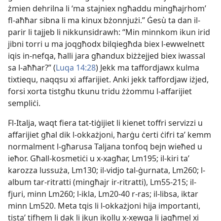
żmien dehrilna li ‘ma stajniex ngħaddu mingħajrhom’
fl-​aħħar sibna li ma kinux bżonnjużi.” Ġesù ta dan il-​
parir li tajjeb li nikkunsidrawh: “Min minnkom ikun irid
jibni torri u ma joqgħodx bilqiegħda biex l-​ewwelnett
iqis in-​nefqa, ħalli jara għandux biżżejjed biex iwassal
sa l-​aħħar?” (
Luqa 14:28
) Jekk ma taffordjawx kulma
tixtiequ, naqqsu xi affarijiet. Anki jekk taffordjaw iżjed,
forsi xorta tistgħu tkunu tridu żżommu l-​affarijiet
sempliċi.
Fl-​Italja, waqt fiera tat-​tiġijiet li kienet toffri servizzi u
affarijiet għal dik l-​okkażjoni, ħarġu ċerti ċifri taʼ kemm
normalment l-​għarusa Taljana tonfoq bejn wieħed u
ieħor. Għall-​kosmetiċi u x-​xagħar, Lm195; il-​kiri taʼ
karozza lussuża, Lm130; il-​vidjo tal-​ġurnata, Lm260; l-​
album tar-​ritratti (mingħajr ir-​ritratti), Lm55-215; il-​
fjuri, minn Lm260; l-​ikla, Lm20-40 r-​ras; il-​libsa, iktar
minn Lm520. Meta tqis li l-​okkażjoni hija importanti,
tistaʼ tifhem li dak li jkun ikollu x-​xewqa li jagħmel xi