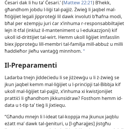
Ċesari dak li hu taʼ Ċesari.’ (
Mattew 22:21
) B’hekk,
għandhom jobdu l-​liġi tal-​pajjiż. Żwieġ li jaqbel mal-​
ħtiġijiet legali jipproteġi lil dawk involuti b’ħafna modi,
bħal per eżempju juri ċar x’inhuma r-​responsabbiltajiet
lejn it-​tfal (inkluż il-​manteniment u l-​edukazzjoni) kif
ukoll id-​drittijiet tal-​wirt. Hemm ukoll liġijiet imfasslin
biex jipproteġu lill-​membri tal-​familja mill-​abbuż u milli
ħaddieħor jieħu vantaġġ minnhom.
a
Il-​Preparamenti
Ladarba tnejn jiddeċiedu li se jiżżewġu u li ż-​żwieġ se
jkun jaqbel kemm mal-​liġijiet u l-​prinċipji tal-​Bibbja kif
ukoll mal-​liġijiet tal-​pajjiż, x’inhuma xi kwistjonijiet
prattiċi li għandhom jikkunsidraw? Fosthom hemm id-​
data u t-​tip taʼ tieġ li jixtiequ.
“Għandu mnejn li l-​ideat tal-​koppja ma jkunux jaqblu
eżatt maʼ dawk tal-​ġenituri, u [l-għarajjes] jistgħu