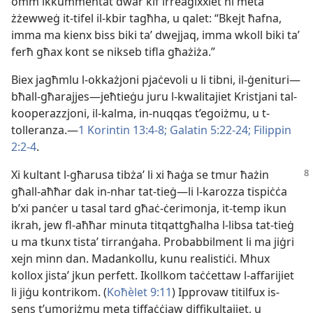
omm ikkummentat dwar kif irreaġixxiet hi meta
żżewweġ it-​tifel il-​kbir tagħha, u qalet: “Bkejt ħafna,
imma ma kienx biss biki taʼ dwejjaq, imma wkoll biki taʼ
ferħ għax kont se nikseb tifla għażiża.”
Biex jagħmlu l-​okkażjoni pjaċevoli u li tibni, il-​ġenituri—
bħall-​għarajjes—jeħtieġu juru l-​kwalitajiet Kristjani tal-​
kooperazzjoni, il-​kalma, in-​nuqqas t’egoiżmu, u t-​
tolleranza.—
1 Korintin 13:​4-8;
Galatin 5:​22-24;
Filippin
2:​2-4
.
Xi kultant l-​għarusa tibżaʼ li xi ħaġa se tmur ħażin
għall-​aħħar dak in-​nhar tat-​tieġ—li l-​karozza tispiċċa
b’xi panċer u tasal tard għaċ-​ċerimonja, it-​temp ikun
ikrah, jew fl-​aħħar minuta titqattgħalha l-​libsa tat-​tieġ
u ma tkunx tistaʼ tirranġaha. Probabbilment li ma jiġri
xejn minn dan. Madankollu, kunu realistiċi. Mhux
kollox jistaʼ jkun perfett. Ikollkom taċċettaw l-​affarijiet
li jiġu kontrikom. (
Koħèlet 9:11
) Ipprovaw titilfux is-​
sens t’umoriżmu meta tiffaċċjaw diffikultajiet, u