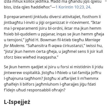
iżda mhux kollox jedifika.
Ħadd ma għandu jqis qjiesu
biss, iżda qjies ħaddieħor.”—
1 Korintin 10:23, 24
.
Il-preparamenti jinkludu diversi attivitajiet, fosthom li
jintbagħtu l-​inviti u jiġi organizzat ir-​riċeviment. “Iktar
ma l-​preparamenti jsiru bl-​ordni, iktar ma jkun hemm
ħsieb bil-​quddiem u ppjanar, inqas se jkun hemm għeja
u tensjoni,” jgħid H. Bowman fil-​ktieb tiegħu
Marriage
for Moderns.
“Saħansitra fl-​aqwa ċirkustanzi,” iwissi hu,
“jistaʼ jkun hemm ċerta għeja, u jagħmel sens li jsir kull
sforz biex wieħed inaqqasha.”
Se jkun hemm qadjiet xi jsiru u forsi xi mistidnin li jridu
jintwerew ospitalità. Jistgħu l-​ħbieb u tal-​familja joffru
l-​għajnuna tagħhom? Jistgħu xi affarijiet li m’hemmx
għalfejn li bilfors jagħmluhom l-​għarajjes jiġu fdati
f’idejn uħud responsabbli oħrajn?
L-​Ispejjeż