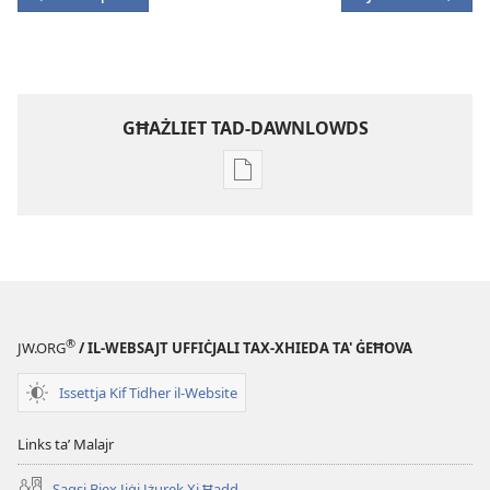
GĦAŻLIET TAD-DAWNLOWDS
Għażliet
għad-
dawnlowds
tal-
pubblikazzjonijiet
diġitali
STENBAĦ!
®
JW.ORG
/ IL-WEBSAJT UFFIĊJALI TAX-XHIEDA TA' ĠEĦOVA
8
ta'
Issettja Kif Tidher il-Website
Frar
2002
Links taʼ Malajr
Saqsi Biex Jiġi Jżurek Xi Ħadd