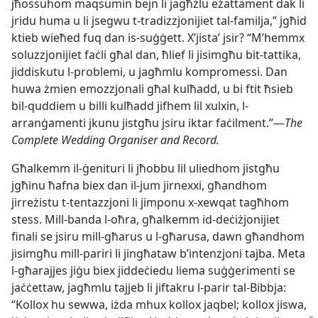
jħossuhom maqsumin bejn li jagħżlu eżattament dak li
jridu huma u li jsegwu t-​tradizzjonijiet tal-​familja,” jgħid
ktieb wieħed fuq dan is-​suġġett. X’jistaʼ jsir? “M’hemmx
soluzzjonijiet faċli għal dan, ħlief li jisimgħu bit-​tattika,
jiddiskutu l-​problemi, u jagħmlu kompromessi. Dan
huwa żmien emozzjonali għal kulħadd, u bi ftit ħsieb
bil-​quddiem u billi kulħadd jifhem lil xulxin, l-​
arranġamenti jkunu jistgħu jsiru iktar faċilment.”—
The
Complete Wedding Organiser and Record.
Għalkemm il-​ġenituri li jħobbu lil uliedhom jistgħu
jgħinu ħafna biex dan il-​jum jirnexxi, għandhom
jirreżistu t-​tentazzjoni li jimponu x-​xewqat tagħhom
stess. Mill-​banda l-​oħra, għalkemm id-​deċiżjonijiet
finali se jsiru mill-​għarus u l-​għarusa, dawn għandhom
jisimgħu mill-​pariri li jingħataw b’intenzjoni tajba. Meta
l-​għarajjes jiġu biex jiddeċiedu liema suġġerimenti se
jaċċettaw, jagħmlu tajjeb li jiftakru l-​parir tal-​Bibbja:
“Kollox hu sewwa, iżda mhux kollox jaqbel; kollox jiswa,