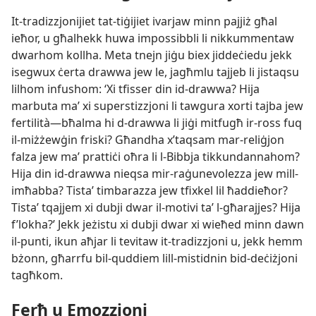
It-​tradizzjonijiet tat-​tiġijiet ivarjaw minn pajjiż għal
ieħor, u għalhekk huwa impossibbli li nikkummentaw
dwarhom kollha. Meta tnejn jiġu biex jiddeċiedu jekk
isegwux ċerta drawwa jew le, jagħmlu tajjeb li jistaqsu
lilhom infushom: ‘Xi tfisser din id-​drawwa? Hija
marbuta maʼ xi superstizzjoni li tawgura xorti tajba jew
fertilità—bħalma hi d-​drawwa li jiġi mitfugħ ir-​ross fuq
il-​miżżewġin friski? Għandha x’taqsam mar-​reliġjon
falza jew maʼ prattiċi oħra li l-​Bibbja tikkundannahom?
Hija din id-​drawwa nieqsa mir-​raġunevolezza jew mill-​
imħabba? Tistaʼ timbarazza jew tfixkel lil ħaddieħor?
Tistaʼ tqajjem xi dubji dwar il-​motivi taʼ l-​għarajjes? Hija
f’lokha?’ Jekk jeżistu xi dubji dwar xi wieħed minn dawn
il-​punti, ikun aħjar li tevitaw it-​tradizzjoni u, jekk hemm
bżonn, għarrfu bil-​quddiem lill-​mistidnin bid-​deċiżjoni
tagħkom.
Ferħ u Emozzjoni