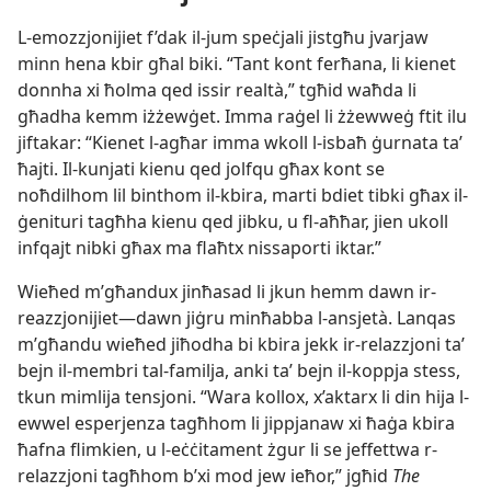
L-​emozzjonijiet f’dak il-​jum speċjali jistgħu jvarjaw
minn hena kbir għal biki. “Tant kont ferħana, li kienet
donnha xi ħolma qed issir realtà,” tgħid waħda li
għadha kemm iżżewġet. Imma raġel li żżewweġ ftit ilu
jiftakar: “Kienet l-​agħar imma wkoll l-​isbaħ ġurnata taʼ
ħajti. Il-​kunjati kienu qed jolfqu għax kont se
noħdilhom lil binthom il-​kbira, marti bdiet tibki għax il-​
ġenituri tagħha kienu qed jibku, u fl-​aħħar, jien ukoll
infqajt nibki għax ma flaħtx nissaporti iktar.”
Wieħed m’għandux jinħasad li jkun hemm dawn ir-​
reazzjonijiet—dawn jiġru minħabba l-​ansjetà. Lanqas
m’għandu wieħed jiħodha bi kbira jekk ir-​relazzjoni taʼ
bejn il-​membri tal-​familja, anki taʼ bejn il-​koppja stess,
tkun mimlija tensjoni. “Wara kollox, x’aktarx li din hija l-​
ewwel esperjenza tagħhom li jippjanaw xi ħaġa kbira
ħafna flimkien, u l-​eċċitament żgur li se jeffettwa r-​
relazzjoni tagħhom b’xi mod jew ieħor,” jgħid
The