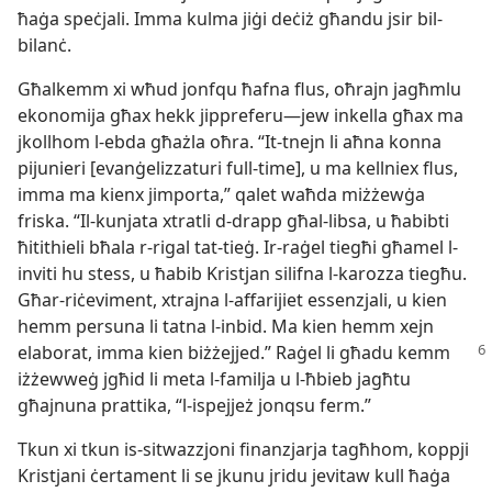
ħaġa speċjali. Imma kulma jiġi deċiż għandu jsir bil-​
bilanċ.
Għalkemm xi wħud jonfqu ħafna flus, oħrajn jagħmlu
ekonomija għax hekk jippreferu—jew inkella għax ma
jkollhom l-​ebda għażla oħra. “It-​tnejn li aħna konna
pijunieri [evanġelizzaturi full-time], u ma kellniex flus,
imma ma kienx jimporta,” qalet waħda miżżewġa
friska. “Il-​kunjata xtratli d-​drapp għal-​libsa, u ħabibti
ħitithieli bħala r-​rigal tat-​tieġ. Ir-​raġel tiegħi għamel l-​
inviti hu stess, u ħabib Kristjan silifna l-​karozza tiegħu.
Għar-​riċeviment, xtrajna l-​affarijiet essenzjali, u kien
hemm persuna li tatna l-​inbid. Ma kien hemm xejn
elaborat, imma
kien biżżejjed.” Raġel li għadu kemm
iżżewweġ jgħid li meta l-​familja u l-​ħbieb jagħtu
għajnuna prattika, “l-​ispejjeż jonqsu ferm.”
Tkun xi tkun is-​sitwazzjoni finanzjarja tagħhom, koppji
Kristjani ċertament li se jkunu jridu jevitaw kull ħaġa