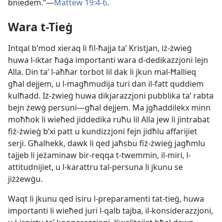
bniedem.”—
Mattew 19:4-6
.
Wara t-​Tieġ
Intqal b’mod xieraq li fil-​ħajja taʼ Kristjan, iż-​żwieġ
huwa l-​iktar ħaġa importanti wara d-​dedikazzjoni lejn
Alla. Din taʼ l-​aħħar torbot lil dak li jkun mal-​Ħallieq
għal dejjem, u l-​magħmudija turi dan il-​fatt quddiem
kulħadd. Iż-​żwieġ huwa dikjarazzjoni pubblika taʼ rabta
bejn żewġ persuni—għal dejjem. Ma jgħaddilekx minn
moħħok li wieħed jiddedika ruħu lil Alla jew li jintrabat
fiż-​żwieġ b’xi patt u kundizzjoni fejn jidħlu affarijiet
serji. Għalhekk, dawk li qed jaħsbu fiż-​żwieġ jagħmlu
tajjeb li jeżaminaw bir-​reqqa t-​twemmin, il-​miri, l-​
attitudnijiet, u l-​karattru tal-​persuna li jkunu se
jiżżewġu.
Waqt li jkunu qed isiru l-​preparamenti tat-​tieġ, huwa
importanti li wieħed juri l-​qalb tajba, il-​konsiderazzjoni,