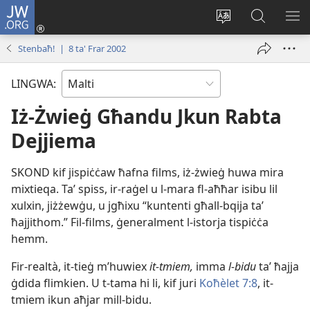
JW.ORG
Illoggja
(opens
Biddel
Fittex
UR
new
il-
f’JW.ORG
L-
Stenbaħ! | 8 ta' Frar 2002
window)
lingwa
ME
tas-
LINGWA:
sit
Iż-Żwieġ Għandu Jkun Rabta
Dejjiema
SKOND kif jispiċċaw ħafna films, iż-​żwieġ huwa mira
mixtieqa. Taʼ spiss, ir-​raġel u l-​mara fl-​aħħar isibu lil
xulxin, jiżżewġu, u jgħixu “kuntenti għall-​bqija taʼ
ħajjithom.” Fil-​films, ġeneralment l-​istorja tispiċċa
hemm.
Fir-realtà, it-​tieġ m’huwiex
it-​tmiem,
imma
l-​bidu
taʼ ħajja
ġdida flimkien. U t-​tama hi li, kif juri
Koħèlet 7:8
, it-​
tmiem ikun aħjar mill-​bidu.