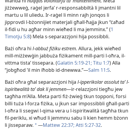
Waħda hi
nuqqas volontarju taʼ manteniment.
Meta
jiżżewweġ, raġel jerfaʼ r-​responsabbiltà li jmantni lil
martu u lil uliedu. Ir-​raġel li minn rajh jonqos li
jipprovdi l-​bżonnijiet materjali għall-​ħajja jkun “ċaħad
il-​fidi u hu agħar minn wieħed li ma jemminx.” (
1
Timotju 5:8
) Mela s-​separazzjoni hija possibbli.
Bażi oħra hi
l-​abbuż fiżiku estrem.
Allura, jekk wieħed
mill-​miżżewġin jabbuża fiżikament mill-​parti l-​oħra, il-​
vittma tistaʼ tissepara. (
Galatin 5:19-21;
Titu 1:7
) Alla
“jobgħod ’il min iħobb id-​dnewwa.”—
Salm 11:5
.
Bażi oħra għal separazzjoni hija
l-​ipperikolar assolut taʼ l-​
ispiritwalità taʼ dak li jemmen
—ir-​relazzjoni tiegħu jew
tagħha m’Alla. Meta parti fiż-​żwieġ tkun topponi, forsi
billi tuża l-​forza fiżika, u jkun sar impossibbli għall-​parti
l-​oħra li ssegwi l-​qima vera u l-​ispiritwalità tagħha tkun
fil-​periklu, xi wħud li jemmnu sabu li kien hemm bżonn
li jisseparaw.
—
Mattew 22:37;
Atti 5:27-32
.
a