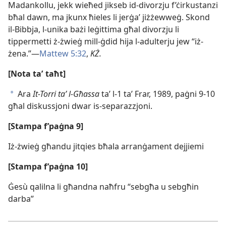
Madankollu, jekk wieħed jikseb id-​divorzju f’ċirkustanzi
bħal dawn, ma jkunx ħieles li jerġaʼ jiżżewweġ. Skond
il-​Bibbja, l-​unika bażi leġittima għal divorzju li
tippermetti ż-​żwieġ mill-​ġdid hija l-​adulterju jew “iż-​
żena.”—
Mattew 5:32
,
KŻ.
[Nota taʼ taħt]
Ara
It-​Torri taʼ l-​Għassa
taʼ l-​1 taʼ Frar, 1989, paġni 9-10
a
għal diskussjoni dwar is-​separazzjoni.
[Stampa f’paġna 9]
Iż-​żwieġ għandu jitqies bħala arranġament dejjiemi
[Stampa f’paġna 10]
Ġesù qalilna li għandna naħfru “sebgħa u sebgħin
darba”