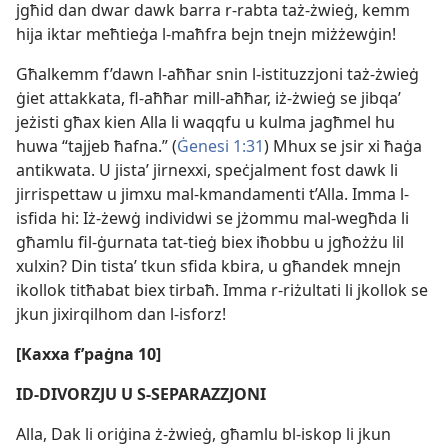
jgħid dan dwar dawk barra r-​rabta taż-​żwieġ, kemm
hija iktar meħtieġa l-​maħfra bejn tnejn miżżewġin!
Għalkemm f’dawn l-​aħħar snin l-​istituzzjoni taż-​żwieġ
ġiet attakkata, fl-​aħħar mill-​aħħar, iż-​żwieġ se jibqaʼ
jeżisti għax kien Alla li waqqfu u kulma jagħmel hu
huwa “tajjeb ħafna.” (
Ġenesi 1:31
) Mhux se jsir xi ħaġa
antikwata. U jistaʼ jirnexxi, speċjalment fost dawk li
jirrispettaw u jimxu mal-​kmandamenti t’Alla. Imma l-​
isfida hi: Iż-​żewġ individwi se jżommu mal-​wegħda li
għamlu fil-​ġurnata tat-​tieġ biex iħobbu u jgħożżu lil
xulxin? Din tistaʼ tkun sfida kbira, u għandek mnejn
ikollok titħabat biex tirbaħ. Imma r-​riżultati li jkollok se
jkun jixirqilhom dan l-​isforz!
[Kaxxa f’paġna 10]
ID-​DIVORZJU U S-​SEPARAZZJONI
Alla, Dak li oriġina ż-​żwieġ, għamlu bl-​iskop li jkun