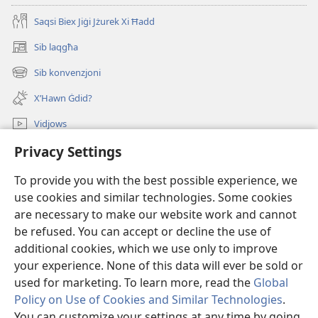
Saqsi Biex Jiġi Jżurek Xi Ħadd
Sib laqgħa
(opens
new
Sib konvenzjoni
(opens
window)
new
X’Hawn Ġdid?
window)
Vidjows
Privacy Settings
Fittex f’JW.ORG
To provide you with the best possible experience, we
Donazzjonijiet
(opens
use cookies and similar technologies. Some cookies
new
are necessary to make our website work and cannot
window)
LIBRERIJA ONLAJN tat-Torri tal-Għassa
be refused. You can accept or decline the use of
(opens
new
additional cookies, which we use only to improve
®
JW Hub
window)
(opens
your experience. None of this data will ever be sold or
new
used for marketing. To learn more, read the
Global
window)
Policy on Use of Cookies and Similar Technologies
.
You can customize your settings at any time by going