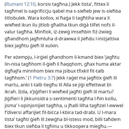
(
Rumani 12:10
, korsiv tagħna.) Jekk tistaʼ, fittex li
tagħmel is-​sagrifiċċju qabel ma s-​sieħeb jew is-​sieħba
titlobulek. Wara kollox, xi ħaġa li tagħtiha wara li
wieħed ikun ilu jitlob għaliha tkun diġà tilfet nofs il-​
valur tagħha. Minflok, iż-​żewġ imseħbin fiż-​żwieġ
għandhom jagħmluha d-​drawwa li jieħdu l-​inizjattiva
biex jagħtu ġieħ lil xulxin.
Per eżempju, l-​irġiel għandhom il-​kmand biex ‘jagħtu
lin-​nisa tagħhom il-​ġieħ li ħaqqhom, għax huma aktar
dgħajfa minnhom biex ma jsibux tfixkil fit-​talb
tagħhom.’ (
1 Pietru 3:7
) Jekk raġel ma jagħtix ġieħ lil
martu, anki t-​talb tiegħu lil Alla se jiġi effettwat bl-​
ikrah. Iżda, x’jiġifieri li wieħed jagħti ġieħ lil martu?
Jiġifieri li jikkunsidra s-​sentimenti tagħha l-​ħin kollu,
jismaʼ l-​opinjonijiet tagħha, u jħalli lilha tagħżel l-​ewwel
f’diversi affarijiet fil-​biċċa l-​kbira tad-​drabi. U l-​mara
tistaʼ tagħti ġieħ lil żewġha bl-​istess mod, billi taħdem
biex tkun sieħba li tgħinu u tikkoopera miegħu.—