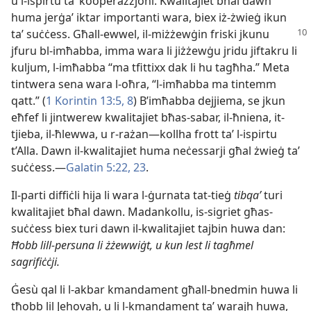
u l-​ispirtu taʼ kooperazzjoni. Kwalitajiet bħal dawn
huma jerġaʼ iktar importanti wara, biex iż-​żwieġ ikun
taʼ
suċċess. Għall-​ewwel, il-​miżżewġin friski jkunu
jfuru bl-​imħabba, imma wara li jiżżewġu jridu jiftakru li
kuljum, l-​imħabba “ma tfittixx dak li hu tagħha.” Meta
tintwera sena wara l-​oħra, “l-​imħabba ma tintemm
qatt.” (
1 Korintin 13:5,
8
) B’imħabba dejjiema, se jkun
eħfef li jintwerew kwalitajiet bħas-​sabar, il-​ħniena, it-​
tjieba, il-​ħlewwa, u r-​rażan—kollha frott taʼ l-​ispirtu
t’Alla. Dawn il-​kwalitajiet huma neċessarji għal żwieġ taʼ
suċċess.—
Galatin 5:22, 23
.
Il-parti diffiċli hija li wara l-​ġurnata tat-​tieġ
tibqaʼ
turi
kwalitajiet bħal dawn. Madankollu, is-​sigriet għas-​
suċċess biex turi dawn il-​kwalitajiet tajbin huwa dan:
Ħobb lill-​persuna li żżewwiġt, u kun lest li tagħmel
sagrifiċċji.
Ġesù qal li l-​akbar kmandament għall-​bnedmin huwa li
tħobb lil Jehovah, u li l-​kmandament taʼ warajh huwa,