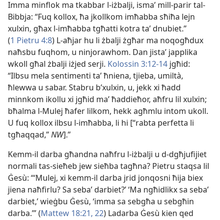
Imma minflok ma tkabbar l-​iżbalji, ismaʼ mill-​parir tal-​
Bibbja: “Fuq kollox, ħa jkollkom imħabba sħiħa lejn
xulxin, għax l-​imħabba tgħatti kotra taʼ dnubiet.”
(
1 Pietru 4:8
) L-​aħjar hu li żbalji żgħar ma noqogħdux
naħsbu fuqhom, u ninjorawhom. Dan jistaʼ japplika
wkoll għal żbalji iżjed serji.
Kolossin 3:12-14
jgħid:
“Ilbsu mela sentimenti taʼ ħniena, tjieba, umiltà,
ħlewwa u sabar. Stabru b’xulxin, u, jekk xi ħadd
minnkom ikollu xi jgħid maʼ ħaddieħor, aħfru lil xulxin;
bħalma l-​Mulej ħafer lilkom, hekk agħmlu intom ukoll.
U fuq kollox ilbsu l-​imħabba, li hi [“rabta perfetta li
tgħaqqad,”
NW
].”
Kemm-il darba għandna naħfru l-​iżbalji u d-​dgħjufijiet
normali tas-​sieħeb jew sieħba tagħna? Pietru staqsa lil
Ġesù: “‘Mulej, xi kemm-il darba jrid jonqosni ħija biex
jiena naħfirlu? Sa sebaʼ darbiet?’ ‘Ma ngħidlikx sa sebaʼ
darbiet,’ wieġbu Ġesù, ‘imma sa sebgħa u sebgħin
darba.’” (
Mattew 18:21, 22
) Ladarba Ġesù kien qed