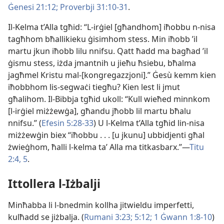
Ġenesi 21:12;
Proverbji 31:10-31
.
Il-Kelma t’Alla tgħid: “L-​irġiel [għandhom] iħobbu n-​nisa
tagħhom bħallikieku ġisimhom stess. Min iħobb ’il
martu jkun iħobb lilu nnifsu. Qatt ħadd ma bagħad ’il
ġismu stess, iżda jmantnih u jieħu ħsiebu, bħalma
jagħmel Kristu mal-​[kongregazzjoni].” Ġesù kemm kien
iħobbhom lis-​segwaċi tiegħu? Kien lest li jmut
għalihom. Il-​Bibbja tgħid ukoll: “Kull wieħed minnkom
[l-irġiel miżżewġa], għandu jħobb lil martu bħalu
nnifsu.” (
Efesin 5:28-33
) U l-​Kelma t’Alla tgħid lin-​nisa
miżżewġin biex “iħobbu . . . [u jkunu] ubbidjenti għal
żwieġhom, ħalli l-​kelma taʼ Alla ma titkasbarx.”—
Titu
2:4, 5
.
Ittollera l-​Iżbalji
Minħabba li l-​bnedmin kollha jitwieldu imperfetti,
kulħadd se jiżbalja. (
Rumani 3:​23;
5:​12;
1 Ġwann 1:​8-10
)