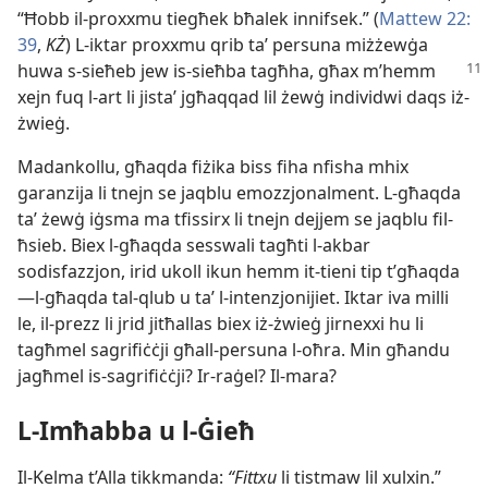
“Ħobb il-​proxxmu tiegħek bħalek innifsek.” (
Mattew 22:​
39
,
KŻ
) L-​iktar proxxmu qrib taʼ persuna miżżewġa
huwa s-​sieħeb jew is-​sieħba tagħha, għax
m’hemm
xejn fuq l-​art li jistaʼ jgħaqqad lil żewġ individwi daqs iż-​
żwieġ.
Madankollu, għaqda fiżika biss fiha nfisha mhix
garanzija li tnejn se jaqblu emozzjonalment. L-​għaqda
taʼ żewġ iġsma ma tfissirx li tnejn dejjem se jaqblu fil-​
ħsieb. Biex l-​għaqda sesswali tagħti l-​akbar
sodisfazzjon, irid ukoll ikun hemm it-​tieni tip t’għaqda
—l-​għaqda tal-​qlub u taʼ l-​intenzjonijiet. Iktar iva milli
le, il-​prezz li jrid jitħallas biex iż-​żwieġ jirnexxi hu li
tagħmel sagrifiċċji għall-​persuna l-​oħra. Min għandu
jagħmel is-​sagrifiċċji? Ir-​raġel? Il-​mara?
L-​Imħabba u l-​Ġieħ
Il-​Kelma t’Alla tikkmanda:
“Fittxu
li tistmaw lil xulxin.”