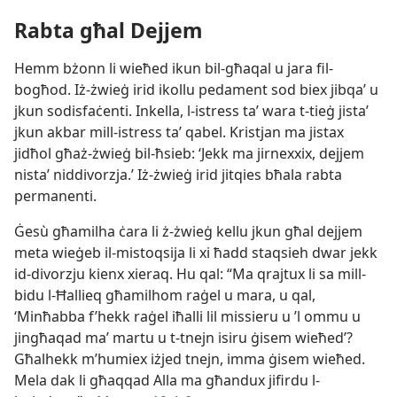
Rabta għal Dejjem
Hemm bżonn li wieħed ikun bil-​għaqal u jara fil-​
bogħod. Iż-​żwieġ irid ikollu pedament sod biex jibqaʼ u
jkun sodisfaċenti. Inkella, l-​istress taʼ wara t-​tieġ jistaʼ
jkun akbar mill-​istress taʼ qabel. Kristjan ma jistax
jidħol għaż-​żwieġ bil-​ħsieb: ‘Jekk ma jirnexxix, dejjem
nistaʼ niddivorzja.’ Iż-​żwieġ irid jitqies bħala rabta
permanenti.
Ġesù għamilha ċara li ż-​żwieġ kellu jkun għal dejjem
meta wieġeb il-​mistoqsija li xi ħadd staqsieh dwar jekk
id-​divorzju kienx xieraq. Hu qal: “Ma qrajtux li sa mill-​
bidu l-​Ħallieq għamilhom raġel u mara, u qal,
‘Minħabba f’hekk raġel iħalli lil missieru u ’l ommu u
jingħaqad maʼ martu u t-​tnejn isiru ġisem wieħed’?
Għalhekk m’humiex iżjed tnejn, imma ġisem wieħed.
Mela dak li għaqqad Alla ma għandux jifirdu l-​