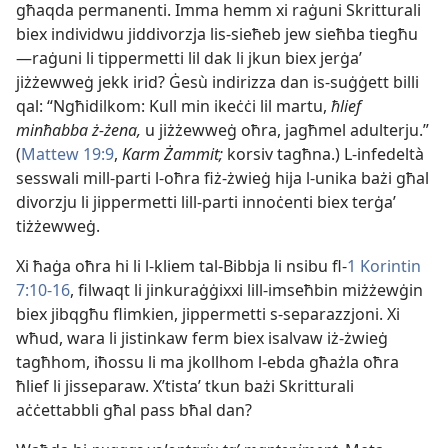
għaqda permanenti. Imma hemm xi raġuni Skritturali
biex individwu jiddivorzja lis-​sieħeb jew sieħba tiegħu
—raġuni li tippermetti lil dak li jkun biex jerġaʼ
jiżżewweġ jekk irid? Ġesù indirizza dan is-​suġġett billi
qal: “Ngħidilkom: Kull min ikeċċi lil martu,
ħlief
minħabba ż-​żena,
u jiżżewweġ oħra, jagħmel adulterju.”
(
Mattew 19:9
,
Karm Żammit;
korsiv tagħna.) L-​infedeltà
sesswali mill-​parti l-​oħra fiż-​żwieġ hija l-​unika bażi għal
divorzju li jippermetti lill-​parti innoċenti biex terġaʼ
tiżżewweġ.
Xi ħaġa oħra hi li l-​kliem tal-​Bibbja li nsibu fl-​
1 Korintin
7:10-16
, filwaqt li jinkuraġġixxi lill-​imseħbin miżżewġin
biex jibqgħu flimkien, jippermetti s-​separazzjoni. Xi
wħud, wara li jistinkaw ferm biex isalvaw iż-​żwieġ
tagħhom, iħossu li ma jkollhom l-​ebda għażla oħra
ħlief li jisseparaw. X’tistaʼ tkun bażi Skritturali
aċċettabbli għal pass bħal dan?