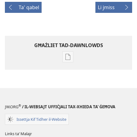
Ta' qabel
Li jmiss
GĦAŻLIET TAD-DAWNLOWDS
Għażliet
għad-
dawnlowds
tal-
pubblikazzjonijiet
diġitali
STENBAĦ!
®
JW.ORG
/ IL-WEBSAJT UFFIĊJALI TAX-XHIEDA TA' ĠEĦOVA
8
ta'
Issettja Kif Tidher il-Website
Frar
2002
Links taʼ Malajr