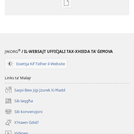
Għażliet
għad-
dawnlowds
tal-
pubblikazzjonijiet
diġitali
STENBAĦ!
®
JW.ORG
/ IL-WEBSAJT UFFIĊJALI TAX-XHIEDA TA' ĠEĦOVA
8
ta'
Issettja Kif Tidher il-Website
Frar
2002
Links taʼ Malajr
Saqsi Biex Jiġi Jżurek Xi Ħadd
Sib laqgħa
(opens
new
Sib konvenzjoni
(opens
window)
new
X’Hawn Ġdid?
window)
Vidjows