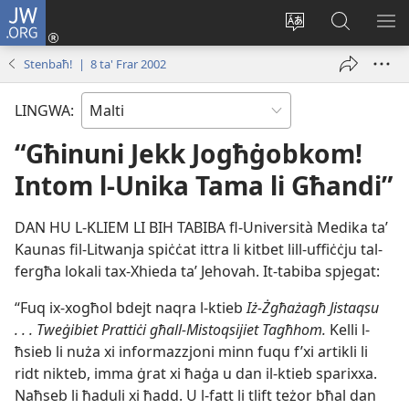
JW.ORG
Illoggja
(opens
Biddel
Fittex
UR
new
il-
f’JW.ORG
L-
Stenbaħ! | 8 ta' Frar 2002
window)
lingwa
ME
tas-
LINGWA:
sit
“Għinuni Jekk Jogħġobkom!
Intom l-Unika Tama li Għandi”
DAN HU L-​KLIEM LI BIH TABIBA fl-​Università Medika taʼ
Kaunas fil-​Litwanja spiċċat ittra li kitbet lill-​uffiċċju tal-​
fergħa lokali tax-​Xhieda taʼ Jehovah. It-​tabiba spjegat:
“Fuq ix-​xogħol bdejt naqra l-​ktieb
Iż-​Żgħażagħ Jistaqsu
. . . Tweġibiet Prattiċi għall-​Mistoqsijiet Tagħhom.
Kelli l-​
ħsieb li nuża xi informazzjoni minn fuqu f’xi artikli li
ridt nikteb, imma ġrat xi ħaġa u dan il-​ktieb sparixxa.
Naħseb li ħaduli xi ħadd. U l-​fatt li tlift teżor bħal dan