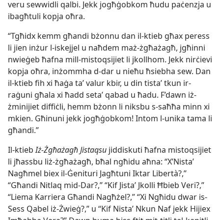
veru sewwidli qalbi. Jekk jogħġobkom ħudu paċenzja u
ibagħtuli kopja oħra.
“Tgħidx kemm għandi bżonnu dan il-​ktieb għax peress
li jien inżur l-​iskejjel u naħdem maż-​żgħażagħ, jgħinni
nwieġeb ħafna mill-​mistoqsijiet li jkollhom. Jekk nirċievi
kopja oħra, inżommha d-​dar u nieħu ħsiebha sew. Dan
il-​ktieb fih xi ħaġa taʼ valur kbir, u din tistaʼ tkun ir-​
raġuni għala xi ħadd setaʼ qabad u ħadu. F’dawn iż-​
żminijiet diffiċli, hemm bżonn li niksbu s-​saħħa minn xi
mkien. Għinuni jekk jogħġobkom! Intom l-​unika tama li
għandi.”
Il-ktieb
Iż-​Żgħażagħ Jistaqsu
jiddiskuti ħafna mistoqsijiet
li jħassbu liż-​żgħażagħ, bħal ngħidu aħna: “X’Nistaʼ
Nagħmel biex il-​Ġenituri Jagħtuni Iktar Libertà?,”
“Għandi Nitlaq mid-​Dar?,” “Kif Jistaʼ Jkolli Ħbieb Veri?,”
“Liema Karriera Għandi Nagħżel?,” “Xi Ngħidu dwar is-​
Sess Qabel iż-​Żwieġ?,” u “Kif Nistaʼ Nkun Naf jekk Hijiex