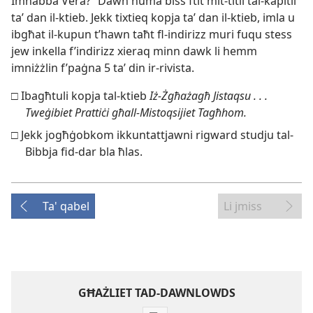
Imħabba Vera?” Dawn huma biss ftit mit-​titli tal-​kapitli
taʼ dan il-​ktieb. Jekk tixtieq kopja taʼ dan il-​ktieb, imla u
ibgħat il-​kupun t’hawn taħt fl-​indirizz muri fuqu stess
jew inkella f’indirizz xieraq minn dawk li hemm
imniżżlin f’paġna 5 taʼ din ir-​rivista.
□ Ibagħtuli kopja tal-​ktieb
Iż-​Żgħażagħ Jistaqsu . . .
Tweġibiet Prattiċi għall-​Mistoqsijiet Tagħhom.
□ Jekk jogħġobkom ikkuntattjawni rigward studju tal-​
Bibbja fid-​dar bla ħlas.
Ta' qabel
Li jmiss
GĦAŻLIET TAD-DAWNLOWDS