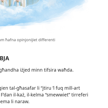
 ħafna opinjonijiet differenti
BBJA
” għandha iżjed minn tifsira waħda.
ien tal-​għasafar li “jtiru ’l fuq mill-​art
” F’dan il-​każ, il-​kelma “smewwiet” tirreferi
sema li naraw.