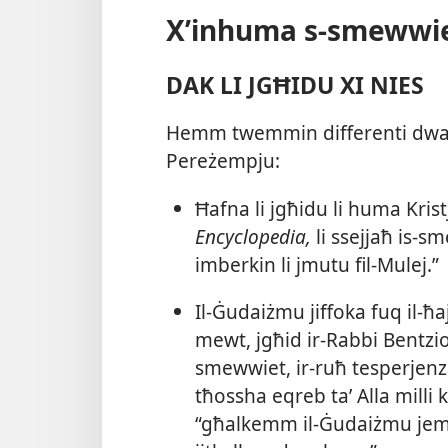
X’inhuma s-​smewwi
DAK LI JGĦIDU XI NIES
Hemm twemmin differenti dwar 
Pereżempju:
Ħafna li jgħidu li huma Krist
Encyclopedia,
li ssejjaħ is-​
imberkin li jmutu fil-​Mulej.”
Il-​Ġudaiżmu jiffoka fuq il-​ħaj
mewt, jgħid ir-​Rabbi Bentzion
smewwiet, ir-​ruħ tesperjenz
tħossha eqreb taʼ Alla milli 
“għalkemm il-​Ġudaiżmu jemmen