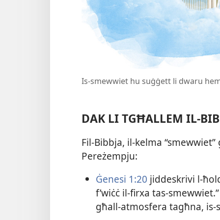
Is-smewwiet hu suġġett li dwaru hemm
DAK LI TGĦALLEM IL-​BI
Fil-​Bibbja, il-​kelma “smewwiet
Pereżempju:
Ġenesi 1:20
jiddeskrivi l-​ħolq
f’wiċċ il-​firxa tas-​smewwiet.
għall-​atmosfera tagħna, is-​