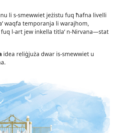
u li s-​smewwiet jeżistu fuq ħafna livelli
u taʼ waqfa temporanja li warajhom,
uq l-​art jew inkella titlaʼ n-​Nirvana—stat
a
idea reliġjuża dwar is-​smewwiet u
ha.