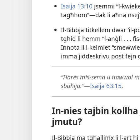
Isaija 13:10
jsemmi “l-​kwieke
tagħhom”—dak li aħna nsejħu
Il-​Bibbja titkellem dwar ‘il-
tgħid li hemm “l-​anġli . . . fis
Innota li l-​kelmiet “smeww
imma jiddeskrivu post fej
“Ħares mis-​sema u ttawwal mil
sbuħija.”
—
Isaija 63:15
.
In-​nies tajbin kollh
jmutu?
Il-​Bibbja ma tgħallimx li l-​ar