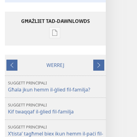
GĦAŻLIET TAD-DAWNLOWDS
Għażliet
għad-
dawnlowds
tal-
WERREJ
pubblikazzjonijiet
Ta'
Li
diġitali
qabel
jmiss
STENBAĦ!
SUĠĠETT PRINĊIPALI
Jistaʼ
Għala jkun hemm il-ġlied fil-familja?
jkollok
il-
SUĠĠETT PRINĊIPALI
paċi
Kif twaqqaf il-ġlied fil-familja
fil-
familja
SUĠĠETT PRINĊIPALI
X’tistaʼ tagħmel biex ikun hemm il-paċi fil-