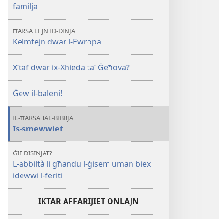
familja
ĦARSA LEJN ID-DINJA
Kelmtejn dwar l-Ewropa
X’taf dwar ix-Xhieda taʼ Ġeħova?
Ġew il-baleni!
IL-ĦARSA TAL-BIBBJA
Is-smewwiet
ĠIE DISINJAT?
L-abbiltà li għandu l-ġisem uman biex
idewwi l-feriti
IKTAR AFFARIJIET ONLAJN