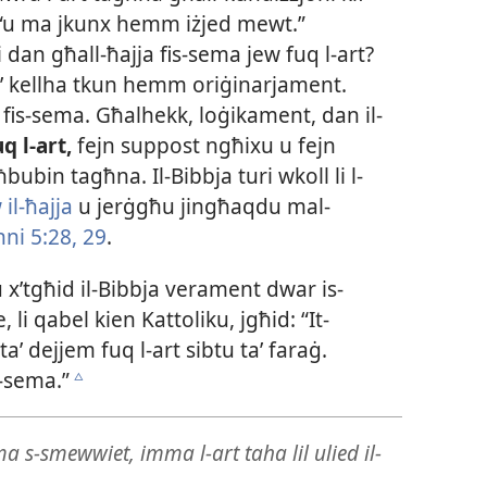
a, “u ma jkunx hemm iżjed mewt.”
ri dan għall-​ħajja fis-​sema jew fuq l-​art?
d,’ kellha tkun hemm oriġinarjament.
fis-​sema. Għalhekk, loġikament, dan il-​
q l-​art,
fejn suppost ngħixu u fejn
bin tagħna. Il-​Bibbja turi wkoll li l-​
l-​ħajja
u jerġgħu jingħaqdu mal-​
ni 5:28, 29
.
’tgħid il-​Bibbja verament dwar is-​
 qabel kien Kattoliku, jgħid: “It-​
taʼ dejjem fuq l-​art sibtu taʼ faraġ.
-​sema.”
c
-​smewwiet, imma l-​art taha lil ulied il-​