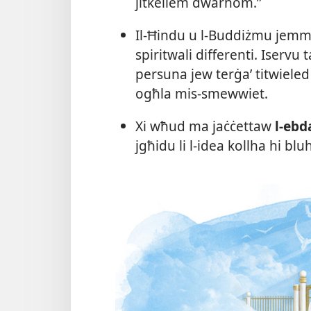
jitkellem dwarhom.”
Il-​Ħindu u l-​Buddiżmu jemmn
spiritwali differenti. Iserv
persuna jew terġaʼ titwieled f
ogħla mis-​smewwiet.
Xi wħud ma jaċċettaw
l-​ebd
jgħidu li l-​idea kollha hi blu