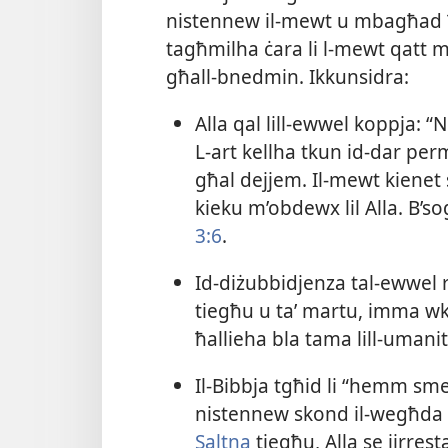
nistennew il-​mewt u mbagħad ħaj
tagħmilha ċara li l-​mewt qatt ma
għall-​bnedmin. Ikkunsidra:
Alla qal lill-​ewwel koppja: “
L-​art kellha tkun id-​dar p
għal dejjem. Il-​mewt kienet 
kieku m’obdewx lil Alla. B’
3:6
.
Id-​diżubbidjenza tal-​ewwel
tiegħu u taʼ martu, imma wko
ħallieha bla tama lill-​umani
Il-​Bibbja tgħid li “hemm 
nistennew skond il-​wegħda 
Saltna
tiegħu, Alla se jirrest