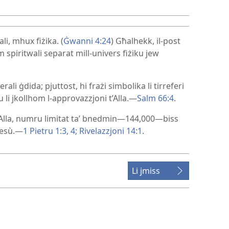
ali, mhux fiżika. (
Ġwanni 4:24
) Għalhekk, il-​post
iritwali separat mill-​univers fiżiku jew
erali ġdida; pjuttost, hi frażi simbolika li tirreferi
 u li jkollhom l-​approvazzjoni t’Alla.—
Salm 66:4
.
na t’Alla, numru limitat taʼ bnedmin—144,000—biss
 Ġesù.—
1 Pietru 1:3, 4;
Rivelazzjoni 14:1
.
Li jmiss