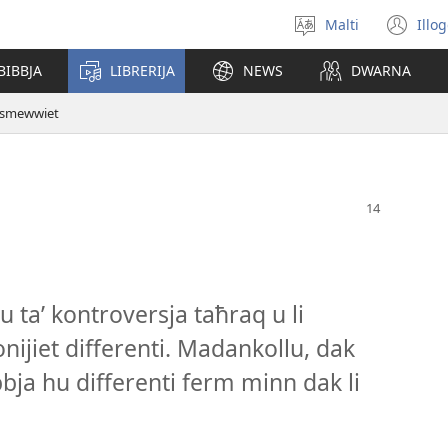
Malti
Illo
Agħżel
(o
il-
ne
BIBBJA
LIBRERIJA
NEWS
DWARNA
lingwa
wi
-smewwiet
u taʼ kontroversja taħraq u li
jiet differenti. Madankollu, dak
bbja hu differenti ferm minn dak li