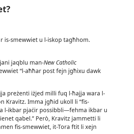
et?
is-​smewwiet u l-​iskop tagħhom.
jani jaqblu man-​
New Catholic
smewwiet “l-​aħħar post fejn jgħixu dawk
ja preżenti iżjed milli fuq l-​ħajja wara l-​
 Kravitz. Imma jgħid ukoll li “fis-​
a l-​ikbar pjaċir possibbli—fehma ikbar u
kienet qabel.” Però, Kravitz jammetti li
 fis-​smewwiet, it-​Tora ftit li xejn