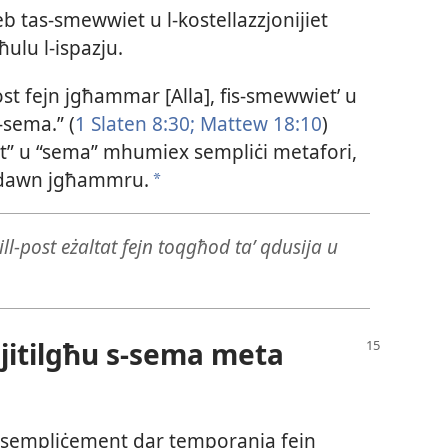
b tas-​smewwiet u l-​kostellazzjonijiet
lu l-​ispazju.
​post fejn jgħammar [Alla], fis-​smewwiet’ u
-​sema.” (
1 Slaten 8:30;
Mattew 18:10
)
iet” u “sema” mhumiex sempliċi metafori,
n dawn jgħammru.
a
l-​post eżaltat fejn toqgħod taʼ qdusija u
a jitilgħu s-​sema meta
t hi sempliċement dar temporanja fejn