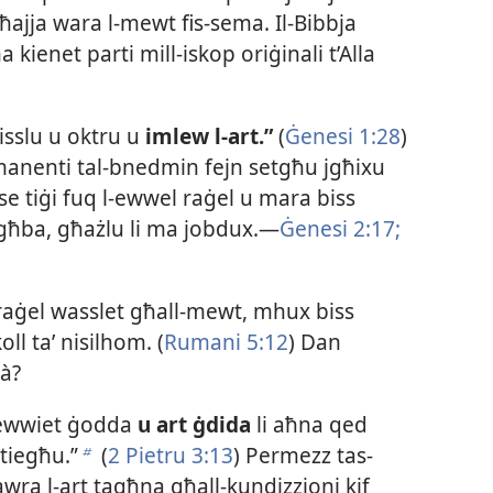
ja wara l-​mewt fis-​sema. Il-​Bibbja
 kienet parti mill-​iskop oriġinali t’Alla
Nisslu u oktru u
imlew l-​art.”
(
Ġenesi 1:28
)
ermanenti tal-​bnedmin fejn setgħu jgħixu
se tiġi fuq l-​ewwel raġel u mara biss
sogħba, għażlu li ma jobdux.—
Ġenesi 2:17;
 raġel wasslet għall-​mewt, mhux biss
ll taʼ nisilhom. (
Rumani 5:12
) Dan
tà?
smewwiet ġodda
u art ġdida
li aħna qed
tiegħu.”
(
2 Pietru 3:13
) Permezz tas-​
b
awra l-​art tagħna għall-​kundizzjoni kif