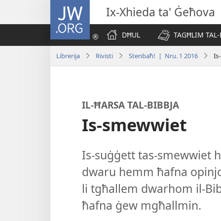
JW.ORG
Ix-Xhieda ta' Ġeħova
DĦUL
TAGĦLIM TAL-
Librerija
Rivisti
Stenbaħ! | Nru. 1 2016
Is
IL-​ĦARSA TAL-​BIBBJA
Is-smewwiet
Is-​suġġett tas-​smewwiet h
dwaru hemm ħafna opinjoni
li tgħallem dwarhom il-​Bi
ħafna ġew mgħallmin.