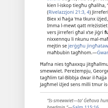
kien l-​iskop tiegħu għalih
(
Rivelazzjoni 21:3, 4
) Jirrefe
Biex xi ħaġa ‘ma tkunx iżje
Imma l-​mewt qatt m’eżistiet 
vers jirreferi għal x’se jiġri
fu
nixxennqu li nkunu mal-​maħbu
mejtin se
jerġgħu jingħataw i
maħbubin tagħhom.—
Ġwan
Ħafna nies tgħaxxqu jitgħallmu x
smewwiet. Pereżempju, George, li
tagħlim tal-​Bibbja dwar il-​ħajja 
Jagħmel iżjed sens milli tmur is
“Is-​smewwiet—taʼ Ġeħova huma s
bnedmin.”
—
Salm 115:16
.