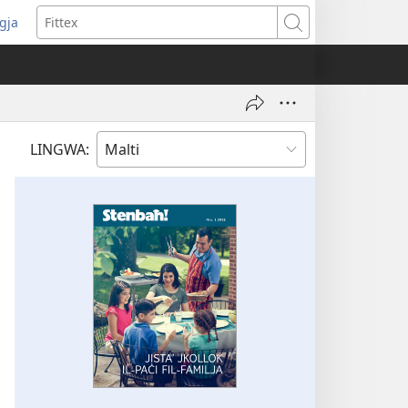
ggja
pens
Fittex
w
ndow)
LINGWA: