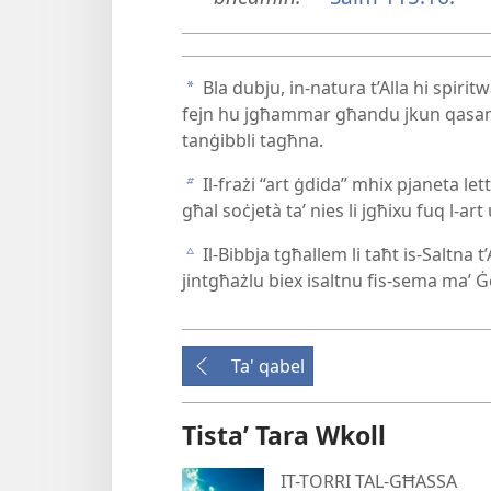
Bla dubju, in-​natura t’Alla hi spiritw
a
fejn hu jgħammar għandu jkun qasam sp
tanġibbli tagħna.
Il-​frażi “art ġdida” mhix pjaneta lett
b
għal soċjetà taʼ nies li jgħixu fuq l-​art
Il-​Bibbja tgħallem li taħt is-​Salt
c
jintgħażlu biex isaltnu fis-​sema maʼ
Ta' qabel
Tistaʼ Tara Wkoll
IT-TORRI TAL-GĦASSA