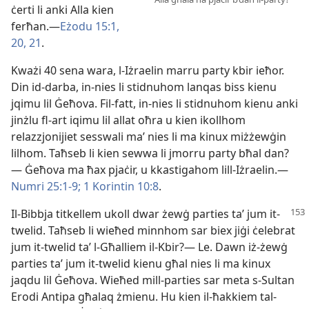
ċerti li anki Alla kien
ferħan.​—
Eżodu 15:​1,
20, 21
.
Kważi 40 sena wara, l-​Iżraelin marru party kbir ieħor.
Din id-​darba, in-​nies li stidnuhom lanqas biss kienu
jqimu lil Ġeħova. Fil-​fatt, in-​nies li stidnuhom kienu anki
jinżlu fl-​art iqimu lil allat oħra u kien ikollhom
relazzjonijiet sesswali maʼ nies li ma kinux miżżewġin
lilhom. Taħseb li kien sewwa li jmorru party bħal dan?
— Ġeħova ma ħax pjaċir, u kkastigahom lill-​Iżraelin.​—
Numri 25:​1-9;
1 Korintin 10:8
.
Il-​Bibbja titkellem ukoll dwar żewġ parties taʼ jum it-​
twelid. Taħseb li wieħed minnhom sar biex jiġi ċelebrat
jum it-​twelid taʼ l-​Għalliem il-​Kbir?— Le. Dawn iż-​żewġ
parties taʼ jum it-​twelid kienu għal nies li ma kinux
jaqdu lil Ġeħova. Wieħed mill-​parties sar meta s-​Sultan
Erodi Antipa għalaq żmienu. Hu kien il-​ħakkiem tal-​