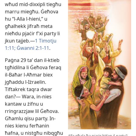
wħud mid-​dixxipli tiegħu
marru miegħu. Ġeħova
hu “l-​Alla l-​hieni,” u
għalhekk jifraħ meta
nieħdu pjaċir f’xi party li
jkun tajjeb.​—
1 Timotju
1:11;
Ġwanni 2:​1-11
.
Paġna 29 taʼ dan il-​ktieb
tgħidilna li Ġeħova feraq
il-​Baħar l-​Aħmar biex
jgħaddu l-​Iżraelin.
Tiftakrek taqra dwar
dan?— Wara, in-​nies
kantaw u żifnu u
rringrazzjaw lil Ġeħova.
Għamlu qisu party. In-​
nies kienu ferħanin
ħafna, u nistgħu nibqgħu
Alla għala ħa pjaċir b’dan il-​party?