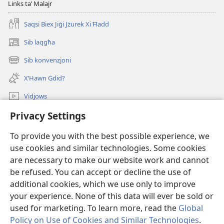
Links taʼ Malajr
Saqsi Biex Jiġi Jżurek Xi Ħadd
Sib laqgħa
(opens
new
Sib konvenzjoni
(opens
window)
new
X’Hawn Ġdid?
window)
Vidjows
Privacy Settings
Fittex f’JW.ORG
To provide you with the best possible experience, we
Donazzjonijiet
(opens
use cookies and similar technologies. Some cookies
new
are necessary to make our website work and cannot
window)
LIBRERIJA ONLAJN tat-Torri tal-Għassa
be refused. You can accept or decline the use of
(opens
new
additional cookies, which we use only to improve
®
JW Hub
window)
(opens
your experience. None of this data will ever be sold or
new
used for marketing. To learn more, read the
Global
window)
Policy on Use of Cookies and Similar Technologies
.