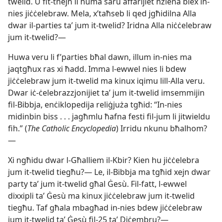
twelid. U fit-​tnejn li huma saru affarijiet ħżiena biex in-​
nies jiċċelebraw. Mela, x’taħseb li qed jgħidilna Alla
dwar il-​parties taʼ jum it-​twelid? Iridna Alla niċċelebraw
jum it-​twelid?—
Huwa veru li f’parties bħal dawn, illum in-​nies ma
jaqtgħux ras xi ħadd. Imma l-​ewwel nies li bdew
jiċċelebraw jum it-​twelid ma kinux iqimu lill-​Alla veru.
Dwar iċ-​ċelebrazzjonijiet taʼ jum it-​twelid imsemmijin
fil-​Bibbja, enċiklopedija reliġjuża tgħid: “In-​nies
midinbin biss . . . jagħmlu ħafna festi fil-​jum li jitwieldu
fih.” (
The Catholic Encyclopedia
) Irridu nkunu bħalhom?
—
Xi ngħidu dwar l-​Għalliem il-​Kbir? Kien hu jiċċelebra
jum it-​twelid tiegħu?— Le, il-​Bibbja ma tgħid xejn dwar
party taʼ jum it-​twelid għal Ġesù. Fil-​fatt, l-​ewwel
dixxipli taʼ Ġesù ma kinux jiċċelebraw jum it-​twelid
tiegħu. Taf għala mbagħad in-​nies bdew jiċċelebraw
jum it-​twelid taʼ Ġesù fil-​25 taʼ Diċembru?—