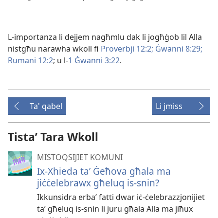
L-​importanza li dejjem nagħmlu dak li jogħġob lil Alla
nistgħu narawha wkoll fi
Proverbji 12:2;
Ġwanni 8:29;
Rumani 12:2
; u l-​
1 Ġwanni 3:22
.
Ta' qabel
Li jmiss
Tistaʼ Tara Wkoll
MISTOQSIJIET KOMUNI
Ix-Xhieda taʼ Ġeħova għala ma
jiċċelebrawx għeluq is-snin?
Ikkunsidra erbaʼ fatti dwar iċ-ċelebrazzjonijiet
taʼ għeluq is-snin li juru għala Alla ma jiħux