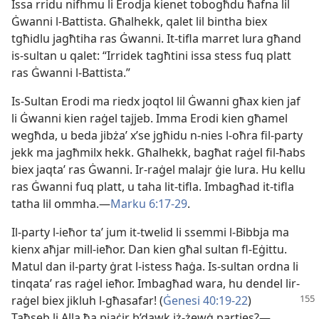
Issa rridu nifhmu li Erodja kienet tobogħdu ħafna lil
Ġwanni l-​Battista. Għalhekk, qalet lil bintha biex
tgħidlu jagħtiha ras Ġwanni. It-​tifla marret lura għand
is-​sultan u qalet: “Irridek tagħtini issa stess fuq platt
ras Ġwanni l-​Battista.”
Is-Sultan Erodi ma riedx joqtol lil Ġwanni għax kien jaf
li Ġwanni kien raġel tajjeb. Imma Erodi kien għamel
wegħda, u beda jibżaʼ x’se jgħidu n-​nies l-​oħra fil-​party
jekk ma jagħmilx hekk. Għalhekk, bagħat raġel fil-​ħabs
biex jaqtaʼ ras Ġwanni. Ir-​raġel malajr ġie lura. Hu kellu
ras Ġwanni fuq platt, u taha lit-​tifla. Imbagħad it-​tifla
tatha lil ommha.​—
Marku 6:​17-29
.
Il-party l-​ieħor taʼ jum it-​twelid li ssemmi l-​Bibbja ma
kienx aħjar mill-​ieħor. Dan kien għal sultan fl-​Eġittu.
Matul dan il-​party ġrat l-​istess ħaġa. Is-​sultan ordna li
tinqataʼ ras raġel ieħor. Imbagħad wara, hu dendel lir-​
raġel biex jikluh l-​għasafar!
(
Ġenesi 40:​19-22
)
Taħseb li Alla ħa pjaċir b’dawk iż-​żewġ parties?—