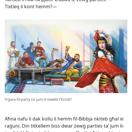
Tixtieq li kont hemm?—
X’ġara fil-​party taʼ jum it-​twelid t’Erodi?
Aħna nafu li dak kollu li hemm fil-​Bibbja nkiteb għal xi
raġuni. Din titkellem biss dwar żewġ parties taʼ jum it-​