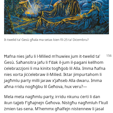
It-​twelid taʼ Ġesù għala ma setax kien fil-​25 taʼ Diċembru?
Ħafna nies jafu li l-​Milied m’huwiex jum it-​twelid taʼ
Ġesù. Saħansitra jafu li f’dak il-​jum il-​pagani kellhom
ċelebrazzjoni li ma kinitx togħġob lil Alla. Imma ħafna
nies xorta jiċċelebraw il-​Milied. Iktar jimpurtahom li
jagħmlu party milli jaraw x’jaħseb Alla dwaru. Imma
aħna rridu nogħġbu lil Ġeħova, hux veru?—
Mela meta nagħmlu party, irridu nkunu ċerti li dan
ikun tajjeb f’għajnejn Ġeħova. Nistgħu nagħmluh f’kull
żmien tas-​sena. M’hemmx għalfejn nistennew li jasal