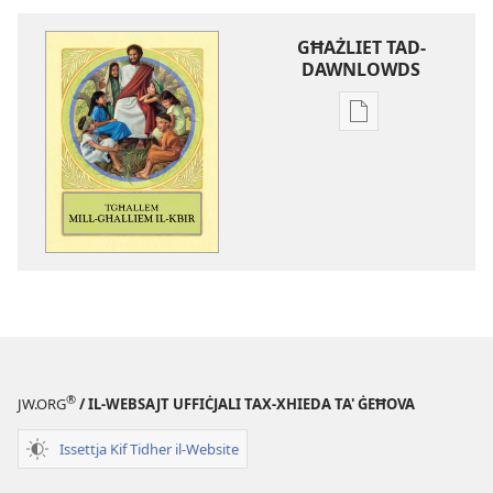
GĦAŻLIET TAD-
DAWNLOWDS
Għażliet
għad-
dawnlowds
tal-
pubblikazzjoniji
diġitali
Tgħallem
mill-
Għalliem
il-
Kbir
®
JW.ORG
/ IL-WEBSAJT UFFIĊJALI TAX-XHIEDA TA' ĠEĦOVA
Issettja Kif Tidher il-Website