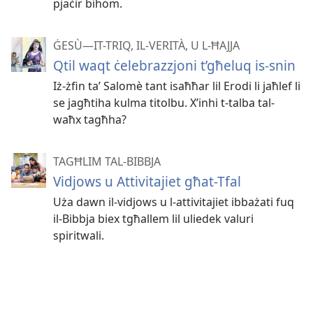
pjaċir bihom.
ĠESÙ—IT-TRIQ, IL-VERITÀ, U L-ĦAJJA
Qtil waqt ċelebrazzjoni t’għeluq is-snin
Iż-żfin taʼ Salomè tant isaħħar lil Erodi li jaħlef li
se jagħtiha kulma titolbu. X’inhi t-talba tal-
waħx tagħha?
TAGĦLIM TAL-BIBBJA
Vidjows u Attivitajiet għat-Tfal
Uża dawn il-vidjows u l-attivitajiet ibbażati fuq
il-Bibbja biex tgħallem lil uliedek valuri
spiritwali.