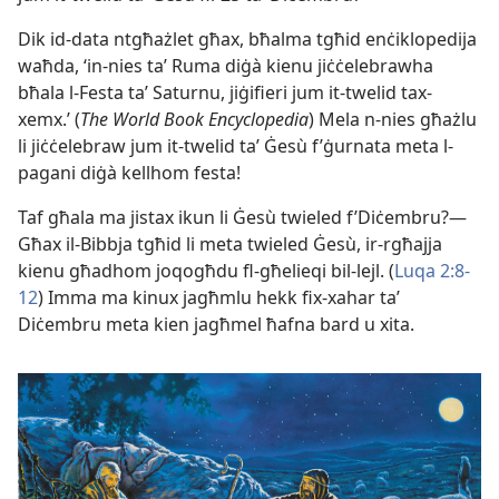
Dik id-​data ntgħażlet għax, bħalma tgħid enċiklopedija
waħda, ‘in-​nies taʼ Ruma diġà kienu jiċċelebrawha
bħala l-​Festa taʼ Saturnu, jiġifieri jum it-​twelid tax-​
xemx.’ (
The World Book Encyclopedia
) Mela n-​nies għażlu
li jiċċelebraw jum it-​twelid taʼ Ġesù f’ġurnata meta l-​
pagani diġà kellhom festa!
Taf għala ma jistax ikun li Ġesù twieled f’Diċembru?—
Għax il-​Bibbja tgħid li meta twieled Ġesù, ir-​rgħajja
kienu għadhom joqogħdu fl-​għelieqi bil-​lejl. (
Luqa 2:​8-
12
) Imma ma kinux jagħmlu hekk fix-​xahar taʼ
Diċembru meta kien jagħmel ħafna bard u xita.