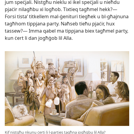
jum speċjali. Nistgħu nieklu xi ikel speċjali u nieħdu
pjaċir nilagħbu xi logħob. Tixtieq tagħmel hekk?—
Forsi tistaʼ titkellem mal-​ġenituri tiegħek u bl-​għajnuna
tagħhom tippjana party. Naħseb tieħu pjaċir, hux
tassew?— Imma qabel ma tippjana biex tagħmel party,
kun ċert li dan jogħġob lil Alla.
Kif nistgħu nkunu ċerti li l-​parties tagħna jogħġbu lil Alla?