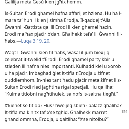
Galilija meta Ġesù kien jgħix hemm.
Is-Sultan Erodi għamel ħafna affarijiet ħżiena. Hu ħa l-​
mara taʼ ħuh li kien jisimha Erodja. Il-​qaddej t’Alla
Ġwanni l-​Battista qal lil Erodi li kien għamel ħażin.
Erodi ma ħax pjaċir b’dan. Għalhekk tefaʼ lil Ġwanni fil-​
ħabs.​—
Luqa 3:​19, 20
.
Waqt li Ġwanni kien fil-​ħabs, wasal il-​jum biex jiġi
ċelebrat it-​twelid t’Erodi. Erodi għamel party kbir u
stieden lil ħafna nies importanti. Kulħadd kiel u xorob
u ħa pjaċir. Imbagħad ġiet it-​tifla t’Erodja u żifnet
quddiemhom. In-​nies tant ħadu pjaċir meta żifnet li s-​
Sultan Erodi ried jagħtiha rigal speċjali. Hu qalilha:
“Kulma titlobni nagħtihulek, sa nofs is-​saltna tiegħi.”
X’kienet se titlob? Flus? ħwejjeġ sbieħ? palazz għaliha?
It-​tifla
ma kinitx taf x’se tgħid. Għalhekk marret
għand ommha, Erodja, u qaltilha: “X’se nitolbu?”