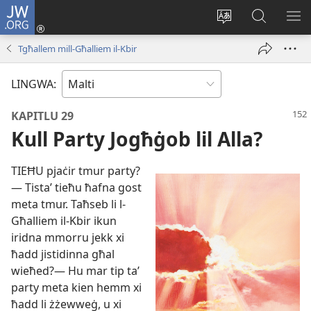
JW.ORG
Illoggja
(opens
Biddel
Fittex
UR
new
il-
f’JW.ORG
L-
Tgħallem mill-Għalliem il-Kbir
window)
lingwa
ME
tas-
LINGWA:
sit
KAPITLU 29
Kull Party Jogħġob lil Alla?
TIEĦU pjaċir tmur party?
— Tistaʼ tieħu ħafna gost
meta tmur. Taħseb li l-​
Għalliem il-​Kbir ikun
iridna mmorru jekk xi
ħadd jistidinna għal
wieħed?— Hu mar tip taʼ
party meta kien hemm xi
ħadd li żżewweġ, u xi