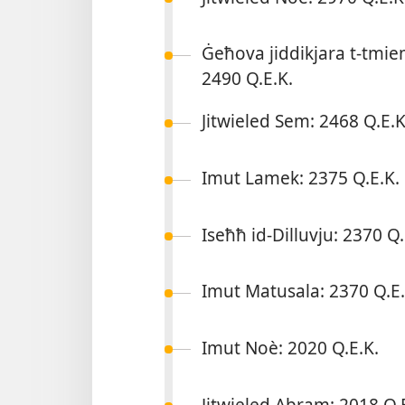
Ġeħova jiddikjara t-​tmiem
2490 Q.E.K.
Jitwieled Sem: 2468 Q.E.K
Imut Lamek: 2375 Q.E.K.
Iseħħ id-​Dilluvju: 2370 Q.
Imut Matusala: 2370 Q.E.
Imut Noè: 2020 Q.E.K.
Jitwieled Abram: 2018 Q.