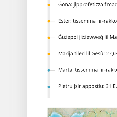
Ġona: jipprofetizza f’ma
Ester: tissemma fir-​rakkon
Ġużeppi jiżżewweġ lil Mar
Marija tiled lil Ġesù: 2 Q.
Marta: tissemma fir-​rakkon
Pietru jsir appostlu: 31 E