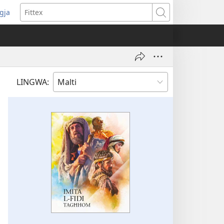
ggja
pens
Fittex
w
ndow)
LINGWA: