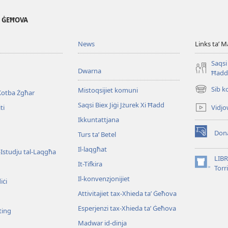
' ĠEĦOVA
News
Links taʼ M
Saqsi 
Dwarna
Ħadd
Sib k
Mistoqsijiet komuni
Kotba Żgħar
(opens
new
Saqsi Biex Jiġi Jżurek Xi Ħadd
Vidjo
ti
window)
Ikkuntattjana
Dona
Turs taʼ Betel
(opens
new
Il-laqgħat
l-Istudju tal-Laqgħa
window)
LIBR
It-Tifkira
(opens
Torr
new
Il-konvenzjonijiet
iċi
window)
Attivitajiet tax-Xhieda taʼ Ġeħova
Esperjenzi tax-Xhieda taʼ Ġeħova
ting
Madwar id-dinja