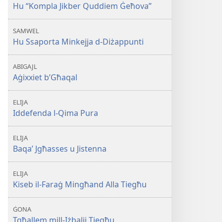
Hu “Kompla Jikber Quddiem Ġeħova”
SAMWEL
Hu Ssaporta Minkejja d-Diżappunti
ABIGAJL
Aġixxiet b’Għaqal
ELIJA
Iddefenda l-Qima Pura
ELIJA
Baqa’ Jgħasses u Jistenna
ELIJA
Kiseb il-Faraġ Mingħand Alla Tiegħu
ĠONA
Tgħallem mill-Iżbalji Tiegħu