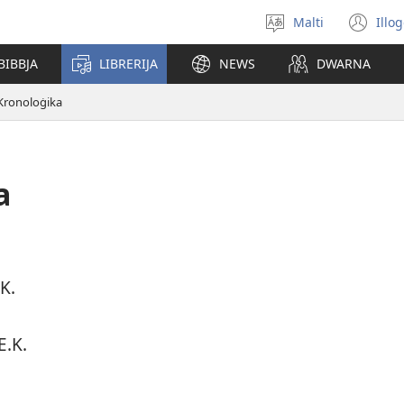
Malti
Illo
Agħżel
(o
il-
ne
BIBBJA
LIBRERIJA
NEWS
DWARNA
lingwa
wi
 Kronoloġika
a
K.
E.K.
.