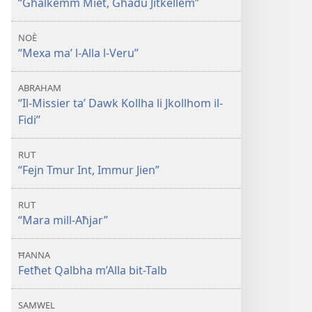
“Għalkemm Miet, Għadu Jitkellem”
NOÈ
“Mexa ma’ l-Alla l-Veru”
ABRAHAM
“Il-Missier ta’ Dawk Kollha li Jkollhom il-
Fidi”
RUT
“Fejn Tmur Int, Immur Jien”
RUT
“Mara mill-Aħjar”
ĦANNA
Fetħet Qalbha m’Alla bit-Talb
SAMWEL