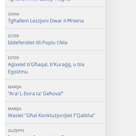
ĠONA
Tgħallem Lezzjoni Dwar il-Ħniena
ESTER
Iddefendiet lill-Poplu t’Alla
ESTER
Aġixxiet b’Għaqal, b’Kuraġġ, u bla
Egoiżmu
MARIJA
“Ara! L-Ilsira ta’ Ġeħova!”
MARIJA
Waslet “Għal Konklużjonijiet f’Qalbha”
ĠUŻEPPI