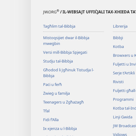
®
JW.ORG
/ IL-WEBSAJT UFFIĊJALI TAX-XHIEDA TA
Tagħlim tal-Bibbja
Librerija
Mistoqsijiet dwar il-Bibbja
Bibbji
mweġbin
Kotba
Versi mill-Bibbja Spjegati
Browxers u 
Studju tal-Bibbja
Fuljetti u Invi
Għodod li Jgħinuk Tistudja l-
Serje t’Artikli
Bibbja
Rivisti
Paċi u ferħ
Fuljetti għal
Żwieġ u familja
Programmi
Teenagers u Żgħażagħ
Kotba tal-Ind
Tfal
Linji Gwida
Fidi f’Alla
JW Broadcas
Ix-​xjenza u l-​Bibbja
Vidjows