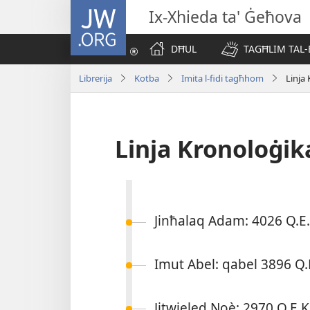
JW.ORG
Ix-Xhieda ta' Ġeħova
DĦUL
TAGĦLIM TAL-
Librerija
Kotba
Imita l-fidi tagħhom
Linja
Linja Kronoloġik
Jinħalaq Adam: 4026 Q.E.
Imut Abel: qabel 3896 Q.
Jitwieled Noè: 2970 Q.E.K