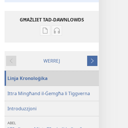
GĦAŻLIET TAD-DAWNLOWDS
Għażliet
Għażliet
għad-
għad-
dawnlowds
dawnlowds
tal-
tar-
WERREJ
pubblikazzjonijiet
rikordings
Ta'
Li
diġitali
bl-
qabel
jmiss
Imita
awdjo
Linja Kronoloġika
l-
Imita
fidi
l-
Ittra Mingħand il-Ġemgħa li Tiggverna
tagħhom
fidi
tagħhom
Introduzzjoni
ABEL