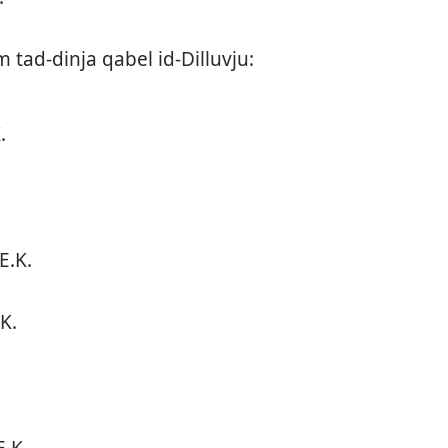
 tad-​dinja qabel id-​Dilluvju:
.
E.K.
K.
E.K.