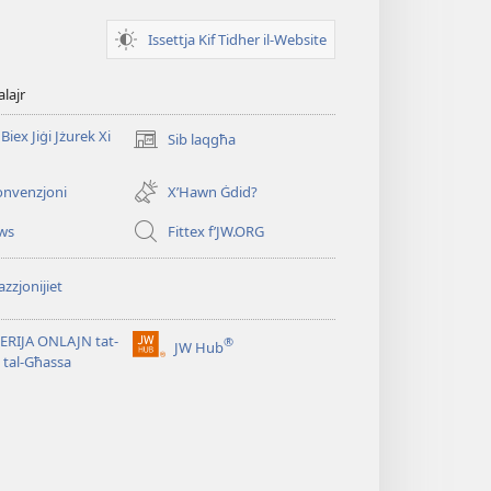
Issettja Kif Tidher il-Website
alajr
Biex Jiġi Jżurek Xi
Sib laqgħa
(opens
new
window)
onvenzjoni
X’Hawn Ġdid?
ws
Fittex f’JW.ORG
zzjonijiet
ERIJA ONLAJN tat-
®
JW Hub
(opens
i tal-Għassa
new
window)