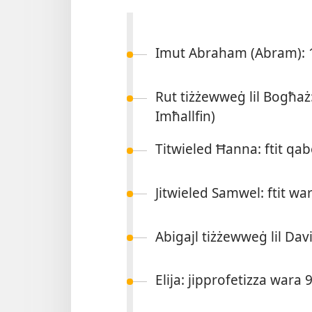
Imut Abraham (Abram): 1
Rut tiżżewweġ lil Bogħaż:
Imħallfin)
Titwieled Ħanna: ftit qab
Jitwieled Samwel: ftit wa
Abigajl tiżżewweġ lil Davi
Elija: jipprofetizza wara 