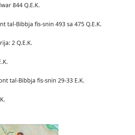
dwar 844 Q.E.K.
t tal-​Bibbja fis-​snin 493 sa 475 Q.E.K.
ija: 2 Q.E.K.
E.K.
t tal-​Bibbja fis-​snin 29-​33 E.K.
.K.