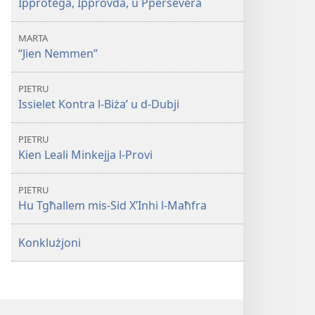
Ipproteġa, Ipprovda, u Ppersevera
MARTA
“Jien Nemmen”
PIETRU
Issielet Kontra l-Biża’ u d-Dubji
PIETRU
Kien Leali Minkejja l-Provi
PIETRU
Hu Tgħallem mis-Sid X’Inhi l-Maħfra
Konklużjoni