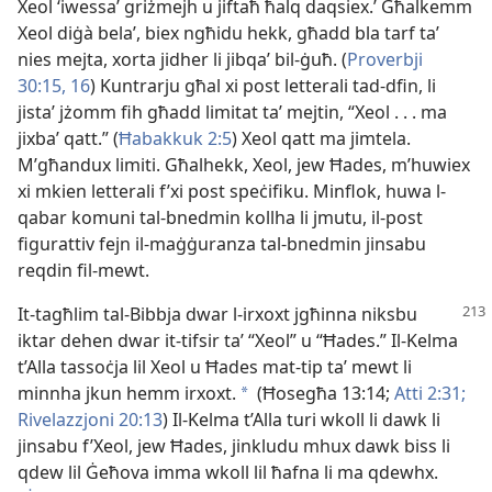
Xeol ‘iwessaʼ griżmejh u jiftaħ ħalq daqsiex.’ Għalkemm
Xeol diġà belaʼ, biex ngħidu hekk, għadd bla tarf taʼ
nies mejta, xorta jidher li jibqaʼ bil-ġuħ. (
Proverbji
30:15, 16
) Kuntrarju għal xi post letterali tad-dfin, li
jistaʼ jżomm fih għadd limitat taʼ mejtin, “Xeol . . . ma
jixbaʼ qatt.” (
Ħabakkuk 2:5
) Xeol qatt ma jimtela.
M’għandux limiti. Għalhekk, Xeol, jew Ħades, m’huwiex
xi mkien letterali f’xi post speċifiku. Minflok, huwa l-
qabar komuni tal-bnedmin kollha li jmutu, il-post
figurattiv fejn il-maġġuranza tal-bnedmin jinsabu
reqdin fil-mewt.
It-tagħlim tal-Bibbja dwar l-irxoxt jgħinna niksbu
iktar dehen dwar it-tifsir taʼ “Xeol” u “Ħades.” Il-Kelma
t’Alla tassoċja lil Xeol u Ħades mat-tip taʼ mewt li
minnha jkun hemm irxoxt.
(Ħosegħa 13:14;
Atti 2:31;
a
Rivelazzjoni 20:13
) Il-Kelma t’Alla turi wkoll li dawk li
jinsabu f’Xeol, jew Ħades, jinkludu mhux dawk biss li
qdew lil Ġeħova imma wkoll lil ħafna li ma qdewhx.