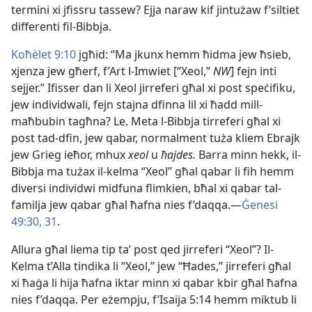
termini xi jfissru tassew? Ejja naraw kif jintużaw f’siltiet
differenti fil-Bibbja.
Koħèlet 9:10
jgħid: “Ma jkunx hemm ħidma jew ħsieb,
xjenza jew għerf, f’Art l-Imwiet [“Xeol,”
NW
] fejn inti
sejjer.” Ifisser dan li Xeol jirreferi għal xi post speċifiku,
jew individwali, fejn stajna dfinna lil xi ħadd mill-
maħbubin tagħna? Le. Meta l-Bibbja tirreferi għal xi
post tad-dfin, jew qabar, normalment tuża kliem Ebrajk
jew Grieg ieħor, mhux
xeol
u
ħajdes.
Barra minn hekk, il-
Bibbja ma tużax il-kelma “Xeol” għal qabar li fih hemm
diversi individwi midfuna flimkien, bħal xi qabar tal-
familja jew qabar għal ħafna nies f’daqqa.—
Ġenesi
49:30, 31
.
Allura għal liema tip taʼ post qed jirreferi “Xeol”? Il-
Kelma t’Alla tindika li “Xeol,” jew “Ħades,” jirreferi għal
xi ħaġa li hija ħafna iktar minn xi qabar kbir għal ħafna
nies f’daqqa. Per eżempju, f’Isaija 5:14 hemm miktub li