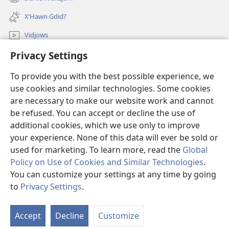
(opens
window)
new
X’Hawn Ġdid?
window)
Vidjows
Privacy Settings
Fittex f’JW.ORG
To provide you with the best possible experience, we
Donazzjonijiet
(opens
use cookies and similar technologies. Some cookies
new
are necessary to make our website work and cannot
window)
LIBRERIJA ONLAJN tat-Torri tal-Għassa
be refused. You can accept or decline the use of
(opens
new
additional cookies, which we use only to improve
®
JW Hub
window)
(opens
your experience. None of this data will ever be sold or
new
used for marketing. To learn more, read the
Global
window)
Policy on Use of Cookies and Similar Technologies
.
You can customize your settings at any time by going
Copyright
© 2026 Watch Tower Bible and Tract Society of Pennsylvania.
to
Privacy Settings
.
S
TERMINI TAL-UŻU
|
PRIVACY POLICY
|
PRIVACY SETTINGS
Ta
Accept
Decline
Customize
of