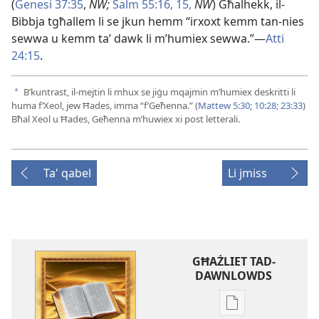
(
Ġenesi 37:35
,
NW;
Salm 55:16, 15,
NW
) Għalhekk, il-
Bibbja tgħallem li se jkun hemm “irxoxt kemm tan-nies
sewwa u kemm taʼ dawk li m’humiex sewwa.”—
Atti
24:15
.
B’kuntrast, il-mejtin li mhux se jiġu mqajmin m’humiex deskritti li
a
huma f’Xeol, jew Ħades, imma “f’Geħenna.” (
Mattew 5:30;
10:28;
23:33
)
Bħal Xeol u Ħades, Geħenna m’huwiex xi post letterali.
Ta' qabel
Li jmiss
GĦAŻLIET TAD-
DAWNLOWDS
Għażliet