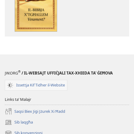
għad-
dawnlowds
tal-
pubblikazzjoniji
diġitali
Il-
Bibbja
X’Tgħallem
Verament?
®
JW.ORG
/ IL-WEBSAJT UFFIĊJALI TAX-XHIEDA TA' ĠEĦOVA
Issettja Kif Tidher il-Website
Links taʼ Malajr
Saqsi Biex Jiġi Jżurek Xi Ħadd
Sib laqgħa
(opens
new
Sib konvenzjoni