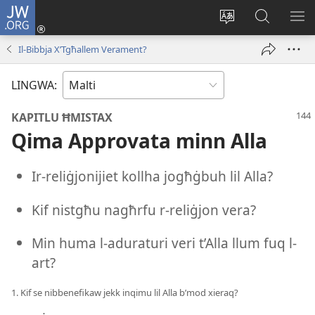
JW.ORG
Illoggja
(opens
Biddel
Fittex
UR
new
il-
f’JW.ORG
L-
Il-Bibbja X’Tgħallem Verament?
window)
lingwa
ME
tas-
LINGWA:
sit
KAPITLU ĦMISTAX
Qima Approvata minn Alla
Ir-reliġjonijiet kollha jogħġbuh lil Alla?
Kif nistgħu nagħrfu r-reliġjon vera?
Min huma l-aduraturi veri t’Alla llum fuq l-
art?
1. Kif se nibbenefikaw jekk inqimu lil Alla b’mod xieraq?