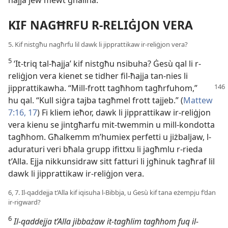
ħajja jew mewt għalina.
KIF NAGĦRFU R-RELIĠJON VERA
5. Kif nistgħu nagħrfu lil dawk li jipprattikaw ir-reliġjon vera?
5
‘It-triq tal-ħajja’ kif nistgħu nsibuha? Ġesù qal li r-
reliġjon vera kienet se tidher fil-ħajja tan-nies li
jipprattikawha.
“Mill-frott tagħhom tagħrfuhom,”
hu qal. “Kull siġra tajba tagħmel frott tajjeb.” (
Mattew
7:16, 17
) Fi kliem ieħor, dawk li jipprattikaw ir-reliġjon
vera kienu se jintgħarfu mit-twemmin u mill-kondotta
tagħhom. Għalkemm m’humiex perfetti u jiżbaljaw, l-
aduraturi veri bħala grupp ifittxu li jagħmlu r-rieda
t’Alla. Ejja nikkunsidraw sitt fatturi li jgħinuk tagħraf lil
dawk li jipprattikaw ir-reliġjon vera.
6, 7. Il-qaddejja t’Alla kif iqisuha l-Bibbja, u Ġesù kif tana eżempju f’dan
ir-rigward?
6
Il-qaddejja t’Alla jibbażaw it-tagħlim tagħhom fuq il-