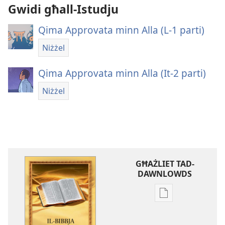
Gwidi għall-Istudju
Qima Approvata minn Alla (L-1 parti)
Niżżel
Qima Approvata minn Alla (It-​2 parti)
Niżżel
GĦAŻLIET TAD-
DAWNLOWDS
Għażliet
għad-
dawnlowds