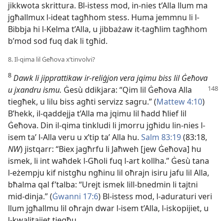
jikkwota skrittura. Bl-istess mod, in-nies t’Alla llum ma
jgħallmux l-ideat tagħhom stess. Huma jemmnu li l-
Bibbja hi l-Kelma t’Alla, u jibbażaw it-tagħlim tagħhom
b’mod sod fuq dak li tgħid.
8. Il-qima lil Ġeħova x’tinvolvi?
8
Dawk li jipprattikaw ir-reliġjon vera jqimu biss lil Ġeħova
u jxandru ismu.
Ġesù ddikjara: “Qim lil Ġeħova Alla
tiegħek, u lilu biss agħti servizz sagru.” (
Mattew 4:10
)
B’hekk, il-qaddejja t’Alla ma jqimu lil ħadd ħlief lil
Ġeħova. Din il-qima tinkludi li jmorru jgħidu lin-nies l-
isem taʼ l-Alla veru u x’tip taʼ Alla hu.
Salm 83:19
(83:18,
NW
) jistqarr: “Biex jagħrfu li Jaħweh [jew Ġeħova] hu
ismek, li int waħdek l-Għoli fuq l-art kollha.” Ġesù tana
l-eżempju kif nistgħu ngħinu lil oħrajn isiru jafu lil Alla,
bħalma qal f’talba: “Urejt ismek lill-bnedmin li tajtni
mid-dinja.” (
Ġwanni 17:6
) Bl-istess mod, l-aduraturi veri
llum jgħallmu lil oħrajn dwar l-isem t’Alla, l-iskopijiet, u
l-kwalitajiet tiegħu.