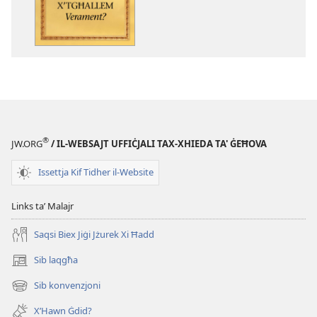
tal-
pubblikazzjoniji
diġitali
Il-
Bibbja
X’Tgħallem
Verament?
®
JW.ORG
/ IL-WEBSAJT UFFIĊJALI TAX-XHIEDA TA' ĠEĦOVA
Issettja Kif Tidher il-Website
Links taʼ Malajr
Saqsi Biex Jiġi Jżurek Xi Ħadd
Sib laqgħa
(opens
new
Sib konvenzjoni
(opens
window)
new
X’Hawn Ġdid?