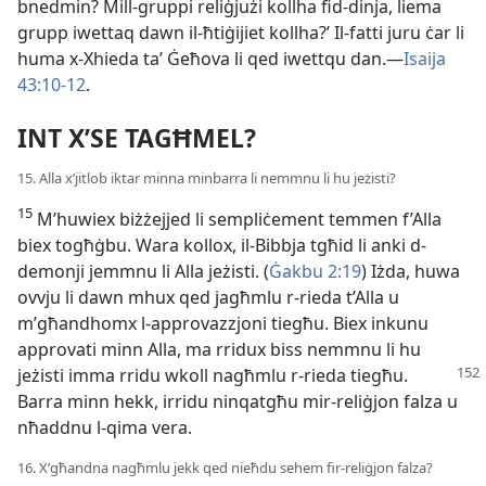
bnedmin? Mill-gruppi reliġjużi kollha fid-dinja, liema
grupp iwettaq dawn il-ħtiġijiet kollha?’ Il-fatti juru ċar li
huma x-Xhieda taʼ Ġeħova li qed iwettqu dan.—
Isaija
43:10-12
.
INT X’SE TAGĦMEL?
15. Alla x’jitlob iktar minna minbarra li nemmnu li hu jeżisti?
15
M’huwiex biżżejjed li sempliċement temmen f’Alla
biex togħġbu. Wara kollox, il-Bibbja tgħid li anki d-
demonji jemmnu li Alla jeżisti. (
Ġakbu 2:19
) Iżda, huwa
ovvju li dawn mhux qed jagħmlu r-rieda t’Alla u
m’għandhomx l-approvazzjoni tiegħu. Biex inkunu
approvati minn Alla, ma rridux biss nemmnu li hu
jeżisti imma
rridu wkoll nagħmlu r-rieda tiegħu.
Barra minn hekk, irridu ninqatgħu mir-reliġjon falza u
nħaddnu l-qima vera.
16. X’għandna nagħmlu jekk qed nieħdu sehem fir-reliġjon falza?