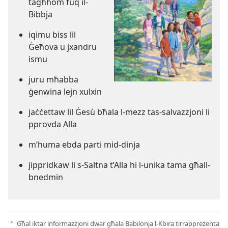
tagħhom fuq il-
Bibbja
iqimu biss lil
Ġeħova u jxandru
ismu
juru mħabba
ġenwina lejn xulxin
jaċċettaw lil Ġesù bħala l-mezz tas-salvazzjoni li
pprovda Alla
m’huma ebda parti mid-dinja
jippridkaw li s-Saltna t’Alla hi l-unika tama għall-
bnedmin
Għal iktar informazzjoni dwar għala Babilonja l-Kbira tirrappreżenta
a