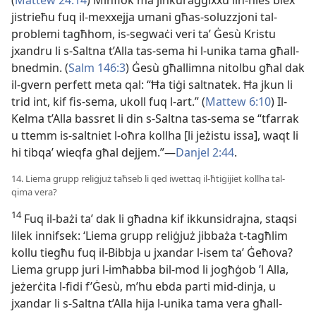
jistrieħu fuq il-mexxejja umani għas-soluzzjoni tal-
problemi tagħhom, is-segwaċi veri taʼ Ġesù Kristu
jxandru li s-Saltna t’Alla tas-sema hi l-unika tama għall-
bnedmin. (
Salm 146:3
) Ġesù għallimna nitolbu għal dak
il-gvern perfett meta qal: “Ħa tiġi saltnatek. Ħa jkun li
trid int, kif fis-sema, ukoll fuq l-art.” (
Mattew 6:10
) Il-
Kelma t’Alla bassret li din s-Saltna tas-sema se “tfarrak
u ttemm is-saltniet l-oħra kollha [li jeżistu issa], waqt li
hi tibqaʼ wieqfa għal dejjem.”—
Danjel 2:44
.
14. Liema grupp reliġjuż taħseb li qed iwettaq il-ħtiġijiet kollha tal-
qima vera?
14
Fuq il-bażi taʼ dak li għadna kif ikkunsidrajna, staqsi
lilek innifsek: ‘Liema grupp reliġjuż jibbaża t-tagħlim
kollu tiegħu fuq il-Bibbja u jxandar l-isem taʼ Ġeħova?
Liema grupp juri l-imħabba bil-mod li jogħġob ’l Alla,
jeżerċita l-fidi f’Ġesù, m’hu ebda parti mid-dinja, u
jxandar li s-Saltna t’Alla hija l-unika tama vera għall-