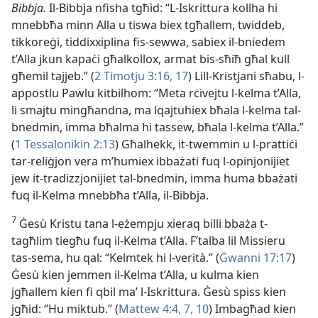
Bibbja.
Il-Bibbja nfisha tgħid: “L-Iskrittura kollha hi
mnebbħa minn Alla u tiswa biex tgħallem, twiddeb,
tikkoreġi, tiddixxiplina fis-sewwa, sabiex il-bniedem
t’Alla jkun kapaċi għalkollox, armat bis-sħiħ għal kull
għemil tajjeb.” (
2 Timotju 3:16, 17
) Lill-Kristjani sħabu, l-
appostlu Pawlu kitbilhom: “Meta rċivejtu l-kelma t’Alla,
li smajtu mingħandna, ma lqajtuhiex bħala l-kelma tal-
bnedmin, imma bħalma hi tassew, bħala l-kelma t’Alla.”
(
1 Tessalonikin 2:13
) Għalhekk, it-twemmin u l-prattiċi
tar-reliġjon vera m’humiex ibbażati fuq l-opinjonijiet
jew it-tradizzjonijiet tal-bnedmin, imma huma bbażati
fuq il-Kelma mnebbħa t’Alla, il-Bibbja.
7
Ġesù Kristu tana l-eżempju xieraq billi bbaża t-
tagħlim tiegħu fuq il-Kelma t’Alla. F’talba lil Missieru
tas-sema, hu qal: “Kelmtek hi l-verità.” (
Ġwanni 17:17
)
Ġesù kien jemmen il-Kelma t’Alla, u kulma kien
jgħallem kien fi qbil maʼ l-Iskrittura. Ġesù spiss kien
jgħid: “Hu miktub.” (
Mattew 4:4,
7,
10
) Imbagħad kien