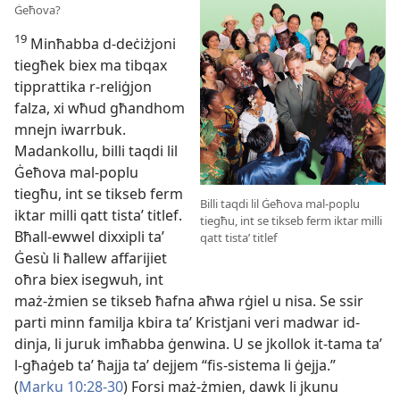
Ġeħova?
19
Minħabba d-deċiżjoni
tiegħek biex ma tibqax
tipprattika r-reliġjon
falza, xi wħud għandhom
mnejn iwarrbuk.
Madankollu, billi taqdi lil
Ġeħova mal-poplu
tiegħu, int se tikseb ferm
Billi taqdi lil Ġeħova mal-poplu
iktar milli qatt tistaʼ titlef.
tiegħu, int se tikseb ferm iktar milli
Bħall-ewwel dixxipli taʼ
qatt tistaʼ titlef
Ġesù li ħallew affarijiet
oħra biex isegwuh, int
maż-żmien se tikseb ħafna aħwa rġiel u nisa. Se ssir
parti minn familja kbira taʼ Kristjani veri madwar id-
dinja, li juruk imħabba ġenwina. U se jkollok it-tama taʼ
l-għaġeb taʼ ħajja taʼ dejjem “fis-sistema li ġejja.”
(
Marku 10:28-30
) Forsi maż-żmien, dawk li jkunu