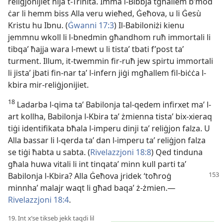
reliġjonijiet hija t-Trinità. Imma l-Bibbja tgħallem b’mod
ċar li hemm biss Alla veru wieħed, Ġeħova, u li Ġesù
Kristu hu Ibnu. (
Ġwanni 17:3
) Il-Babiloniżi kienu
jemmnu wkoll li l-bnedmin għandhom ruħ immortali li
tibqaʼ ħajja wara l-mewt u li tistaʼ tbati f’post taʼ
turment. Illum, it-twemmin fir-ruħ jew spirtu immortali
li jistaʼ jbati fin-nar taʼ l-infern jiġi mgħallem fil-biċċa l-
kbira mir-reliġjonijiet.
18
Ladarba l-qima taʼ Babilonja tal-qedem infirxet maʼ l-
art kollha, Babilonja l-Kbira taʼ żmienna tistaʼ bix-xieraq
tiġi identifikata bħala l-imperu dinji taʼ reliġjon falza. U
Alla bassar li l-qerda taʼ dan l-imperu taʼ reliġjon falza
se tiġi ħabta u sabta. (
Rivelazzjoni 18:8
) Qed tinduna
għala huwa vitali li int tinqataʼ minn kull parti taʼ
Babilonja
l-Kbira? Alla Ġeħova jridek ‘toħroġ
minnha’ malajr waqt li għad baqaʼ ż-żmien.—
Rivelazzjoni 18:4
.
19. Int x’se tikseb jekk taqdi lil