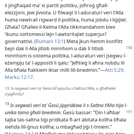
li jingħaqad maʼ xi partit politiku, joħroġ għall-
elezzjoni, jew jivvota. U filwaqt li l-aduraturi veri t’Alla
huma newtrali rigward il-politika, huma jobdu l-liġijiet.
Għala? Għaliex il-Kelma t’Alla tikkmandahom biex
‘ikunu sottomessi lejn l-awtoritajiet superjuri’
governattivi. (
Rumani 13:1
) Meta jkun hemm konflitt
bejn dak li Alla jitlob minnhom u dak li
titlob
minnhom is-sistema politika, l-aduraturi veri jsegwu l-
eżempju taʼ l-appostli li qalu: “Jeħtieġ li aħna nobdu lil
Alla bħala ħakkiem iktar milli lill-bnedmin.”—
Atti 5:29;
Marku 12:17
.
13. Is-segwaċi veri taʼ Ġesù kif iqisuha s-Saltna t’Alla, u għalhekk
x’jagħmlu?
13
Is-segwaċi veri taʼ Ġesù jippridkaw li s-Saltna t’Alla hija
l-
unika tama għall-bnedmin.
Ġesù bassar: “Din l-aħbar
tajba tas-saltna tiġi pridkata fl-art abitata kollha bħala
xiehda lill-ġnus kollha; u mbagħad jiġi t-tmiem.”
(
Mattew 24:14
) Minflok ma jinkuraġġixxu lin-nies biex