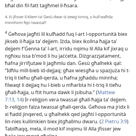
bħal din fil-fatt tagħmel il-ħsara.
4. Xi jfisser il-kliem taʼ Ġesù dwar iż-żewġ toroq, u kull waħda
minnhom fejn twassal?
4
Ġeħova jagħti lil kulħadd fuq l-art l-opportunità biex
jikseb il-ħajja taʼ dejjem. Iżda, biex ikollna ħajja taʼ
dejjem f’Ġenna taʼ l-art, irridu nqimu lil Alla kif jixraq u
ngħixu issa b’mod li hu jaċċetta. Diżgrazzjatament,
ħafna jirrifjutaw li jagħmlu dan. Ġesù għalhekk qal:
“Idħlu mill-bieb id-dejjaq; għax wiesgħa u spazjuża hi t-
triq li tieħu għall-qerda, u ħafna jgħaddu minnha;
filwaqt li dejjaq hu l-bieb u mħarbta hi t-triq li tieħu
għall-ħajja, u ftit huma dawk li jsibuha.” (
Mattew
7:13, 14
) Ir-reliġjon vera twassal għall-ħajja taʼ dejjem.
Ir-reliġjon falza twassal għall-qerda. Ġeħova ma jridx li
xi ħadd jinqered, u għalhekk qed jagħti l-opportunità
lin-nies kullimkien biex jitgħallmu dwaru. (
2 Pietru 3:9
)
Tabilħaqq, mela, il-mod kif inqimu lil Alla jfisser jew