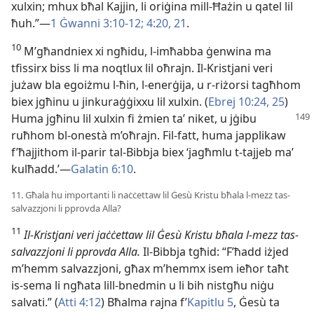
xulxin; mhux bħal Kajjin, li oriġina mill-Ħażin u qatel lil
ħuh.”—
1 Ġwanni 3:10-12;
4:20, 21
.
10
M’għandniex xi ngħidu, l-imħabba ġenwina ma
tfissirx biss li ma noqtlux lil oħrajn. Il-Kristjani veri
jużaw bla egoiżmu l-ħin, l-enerġija, u r-riżorsi tagħhom
biex jgħinu u jinkuraġġixxu lil xulxin. (
Ebrej 10:24, 25
)
Huma jgħinu
lil xulxin fi żmien taʼ niket, u jġibu
ruħhom bl-onestà m’oħrajn. Fil-fatt, huma japplikaw
f’ħajjithom il-parir tal-Bibbja biex ‘jagħmlu t-tajjeb maʼ
kulħadd.’—
Galatin 6:10
.
11. Għala hu importanti li naċċettaw lil Ġesù Kristu bħala l-mezz tas-
salvazzjoni li pprovda Alla?
11
Il-Kristjani veri jaċċettaw lil Ġesù Kristu bħala l-mezz tas-
salvazzjoni li pprovda Alla.
Il-Bibbja tgħid: “F’ħadd iżjed
m’hemm salvazzjoni, għax m’hemmx isem ieħor taħt
is-sema li ngħata lill-bnedmin u li bih nistgħu niġu
salvati.” (
Atti 4:12
) Bħalma rajna f’
Kapitlu 5
, Ġesù ta