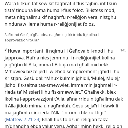
Wara li tkun taf sew kif tagħraf il-flus tajbin, int tkun
tistaʼ tinduna liema huma l-flus foloz. Bl-istess mod,
meta nitgħallmu kif nagħrfu r-reliġjon vera, nistgħu
nindunaw liema huma r-reliġjonijiet foloz.
3. Skond Ġesù, x’għandna nagħmlu jekk irridu li jkollna l-
approvazzjoni t’Alla?
3
Huwa importanti li nqimu lil Ġeħova bil-mod li hu
japprova. Ħafna nies jemmnu li r-reliġjonijiet kollha
jogħġbu lil Alla, imma l-Bibbja ma tgħallimx hekk.
M’huwiex biżżejjed li wieħed sempliċement jgħid li hu
Kristjan. Ġesù qal: “Mhux kulmin jgħidli, ‘Mulej, Mulej,’
jidħol fis-saltna tas-smewwiet, imma min jagħmel ir-
rieda taʼ Missieri li hu fis-smewwiet.” Għalhekk, biex
ikollna l-approvazzjoni t’Alla, aħna rridu nitgħallmu dak
li Alla jitlob minna u nagħmluh. Ġesù sejjaħ lil dawk li
ma jagħmlux ir-rieda t’Alla “intom li tiksru l-liġi.”
(
Mattew 7:21-23
) Bħall-flus foloz, ir-reliġjon falza
m’għandha ebda valur veru. Agħar minn hekk, reliġjon