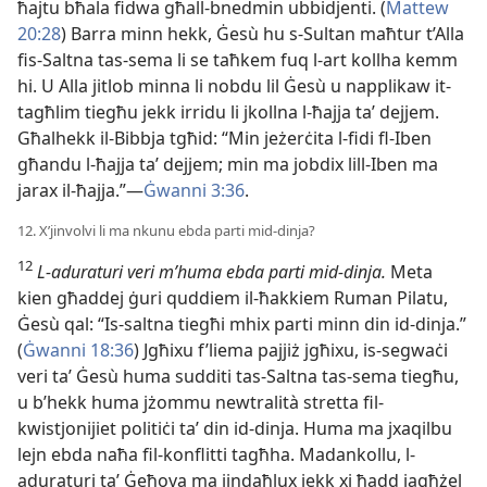
ħajtu bħala fidwa għall-bnedmin ubbidjenti. (
Mattew
20:28
) Barra minn hekk, Ġesù hu s-Sultan maħtur t’Alla
fis-Saltna tas-sema li se taħkem fuq l-art kollha kemm
hi. U Alla jitlob minna li nobdu lil Ġesù u napplikaw it-
tagħlim tiegħu jekk irridu li jkollna l-ħajja taʼ dejjem.
Għalhekk il-Bibbja tgħid: “Min jeżerċita l-fidi fl-Iben
għandu l-ħajja taʼ dejjem; min ma jobdix lill-Iben ma
jarax il-ħajja.”—
Ġwanni 3:36
.
12. X’jinvolvi li ma nkunu ebda parti mid-dinja?
12
L-aduraturi veri m’huma ebda parti mid-dinja.
Meta
kien għaddej ġuri quddiem il-ħakkiem Ruman Pilatu,
Ġesù qal: “Is-saltna tiegħi mhix parti minn din id-dinja.”
(
Ġwanni 18:36
) Jgħixu f’liema pajjiż jgħixu, is-segwaċi
veri taʼ Ġesù huma sudditi tas-Saltna tas-sema tiegħu,
u b’hekk huma jżommu newtralità stretta fil-
kwistjonijiet politiċi taʼ din id-dinja. Huma ma jxaqilbu
lejn ebda naħa fil-konflitti tagħha. Madankollu, l-
aduraturi taʼ Ġeħova ma jindaħlux jekk xi ħadd jagħżel