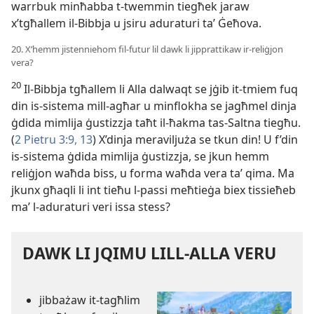
warrbuk minħabba t-twemmin tiegħek jaraw
x’tgħallem il-Bibbja u jsiru aduraturi taʼ Ġeħova.
20. X’hemm jistenniehom fil-futur lil dawk li jipprattikaw ir-reliġjon
vera?
20
Il-Bibbja tgħallem li Alla dalwaqt se jġib it-tmiem fuq
din is-sistema mill-agħar u minflokha se jagħmel dinja
ġdida mimlija ġustizzja taħt il-ħakma tas-Saltna tiegħu.
(
2 Pietru 3:9,
13
) X’dinja meraviljuża se tkun din! U f’din
is-sistema ġdida mimlija ġustizzja, se jkun hemm
reliġjon waħda biss, u forma waħda vera taʼ qima. Ma
jkunx għaqli li int tieħu l-passi meħtieġa biex tissieħeb
maʼ l-aduraturi veri issa stess?
DAWK LI JQIMU LILL-ALLA VERU
jibbażaw it-tagħlim