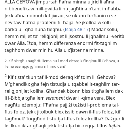
ALLA ĠEĦOVA jimpurtah ħafna minna u jrid li aħna
nibbenefikaw mill-gwida li hu jagħtina b’tant imħabba.
Jekk aħna nqimuh kif jixraq, se nkunu ferħanin u se
nevitaw ħafna problemi fil-ħajja. Se jkollna wkoll il-
barka u l-għajnuna tiegħu. (
Isaija 48:17
) Madankollu,
hemm mijiet taʼ reliġjonijiet li jsostnu li jgħallmu l-verità
dwar Alla. Iżda, hemm differenza enormi fit-tagħlim
tagħhom dwar min hu Alla u x’jistenna minna.
2. Kif nistgħu nagħrfu liema hu l-mod xieraq kif inqimu lil Ġeħova, u
liema eżempju jgħinna nifhmu dan?
2
Kif tistaʼ tkun taf il-mod xieraq kif tqim lil Ġeħova?
M’għandikx għalfejn tistudja u tqabbel it-tagħlim tar-
reliġjonijiet kollha. Għandek bżonn biss titgħallem dak
li l-Bibbja tgħallem
verament
dwar il-qima vera. Biex
nagħtu eżempju: F’ħafna pajjiżi teżisti l-problema tal-
flus foloz. Jekk jitolbuk biex issib dawn il-flus foloz, kif
tagħmel? Toqgħod tistudja l-flus foloz kollha? Dażgur li
le. Ikun iktar għaqli jekk tistudja bir-reqqa l-flus
tajbin.