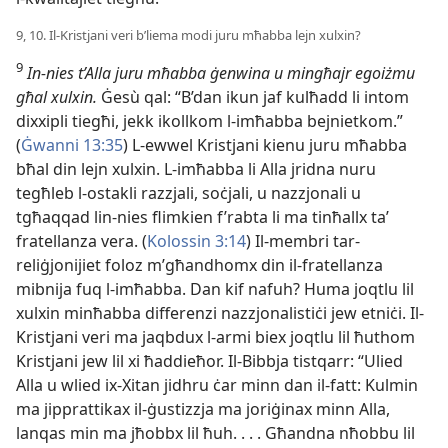
9, 10. Il-Kristjani veri b’liema modi juru mħabba lejn xulxin?
9
In-nies t’Alla juru mħabba ġenwina u mingħajr egoiżmu
għal xulxin.
Ġesù qal: “B’dan ikun jaf kulħadd li intom
dixxipli tiegħi, jekk ikollkom l-imħabba bejnietkom.”
(
Ġwanni 13:35
) L-ewwel Kristjani kienu juru mħabba
bħal din lejn xulxin. L-imħabba li Alla jridna nuru
tegħleb l-ostakli razzjali, soċjali, u nazzjonali u
tgħaqqad lin-nies flimkien f’rabta li ma tinħallx taʼ
fratellanza vera. (
Kolossin 3:14
) Il-membri tar-
reliġjonijiet foloz m’għandhomx din il-fratellanza
mibnija fuq l-imħabba. Dan kif nafuh? Huma joqtlu lil
xulxin minħabba differenzi nazzjonalistiċi jew etniċi. Il-
Kristjani veri ma jaqbdux l-armi biex joqtlu lil ħuthom
Kristjani jew lil xi ħaddieħor. Il-Bibbja tistqarr: “Ulied
Alla u wlied ix-Xitan jidhru ċar minn dan il-fatt: Kulmin
ma jipprattikax il-ġustizzja ma joriġinax minn Alla,
lanqas min ma jħobbx lil ħuh. . . . Għandna nħobbu lil