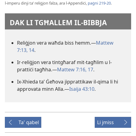
l-imperu dinji taʼ reliġjon falza, ara l-Appendiċi,
paġni 219-20
.
DAK LI TGĦALLEM IL-BIBBJA
Reliġjon vera waħda biss hemm.—
Mattew
7:13, 14
.
Ir-reliġjon vera tintgħaraf mit-tagħlim u l-
prattiċi tagħha.—
Mattew 7:16, 17
.
Ix-Xhieda taʼ Ġeħova jipprattikaw il-qima li hi
approvata minn Alla.—
Isaija 43:10
.
Ta' qabel
Li jmiss