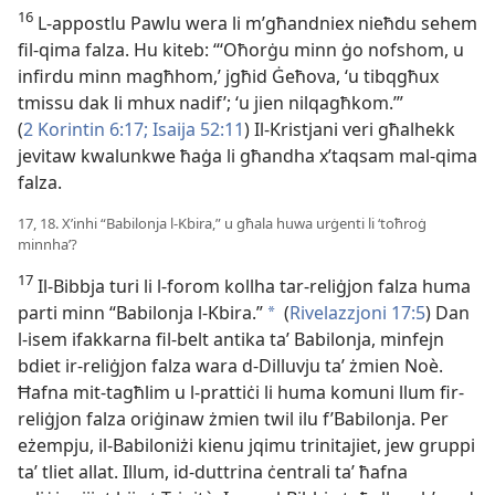
16
L-appostlu Pawlu wera li m’għandniex nieħdu sehem
fil-qima falza. Hu kiteb: “‘Oħorġu minn ġo nofshom, u
infirdu minn magħhom,’ jgħid Ġeħova, ‘u tibqgħux
tmissu dak li mhux nadif’; ‘u jien nilqagħkom.’”
(
2 Korintin 6:17;
Isaija 52:11
) Il-Kristjani veri għalhekk
jevitaw kwalunkwe ħaġa li għandha x’taqsam mal-qima
falza.
17, 18. X’inhi “Babilonja l-Kbira,” u għala huwa urġenti li ‘toħroġ
minnha’?
17
Il-Bibbja turi li l-forom kollha tar-reliġjon falza huma
parti minn “Babilonja l-Kbira.”
(
Rivelazzjoni 17:5
) Dan
a
l-isem ifakkarna fil-belt antika taʼ Babilonja, minfejn
bdiet ir-reliġjon falza wara d-Dilluvju taʼ żmien Noè.
Ħafna mit-tagħlim u l-prattiċi li huma komuni llum fir-
reliġjon falza oriġinaw żmien twil ilu f’Babilonja. Per
eżempju, il-Babiloniżi kienu jqimu trinitajiet, jew gruppi
taʼ tliet allat. Illum, id-duttrina ċentrali taʼ ħafna