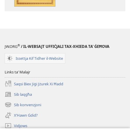
pubblikazzjoniji
diġitali
Il-
Bibbja
X’Tgħallem
Verament?
®
JW.ORG
/ IL-WEBSAJT UFFIĊJALI TAX-XHIEDA TA' ĠEĦOVA
Issettja Kif Tidher il-Website
Links taʼ Malajr
Saqsi Biex Jiġi Jżurek Xi Ħadd
Sib laqgħa
(opens
new
Sib konvenzjoni
(opens
window)
new
X’Hawn Ġdid?
window)
Vidjows