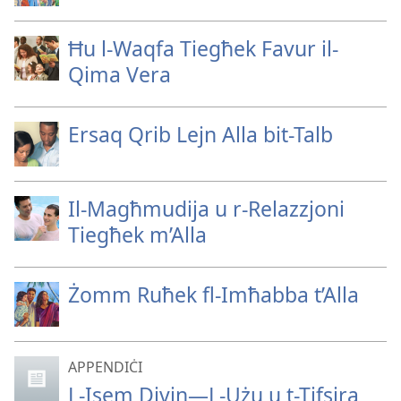
Ħu l-Waqfa Tiegħek Favur il-
Qima Vera
Ersaq Qrib Lejn Alla bit-Talb
Il-Magħmudija u r-Relazzjoni
Tiegħek m’Alla
Żomm Ruħek fl-Imħabba t’Alla
APPENDIĊI
L-Isem Divin—L-Użu u t-Tifsira