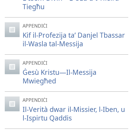
Tiegħu
APPENDIĊI
Kif il-Profezija taʼ Danjel Tbassar
il-Wasla tal-Messija
APPENDIĊI
Ġesù Kristu—Il-Messija
Mwiegħed
APPENDIĊI
Il-Verità dwar il-Missier, l-Iben, u
l-Ispirtu Qaddis