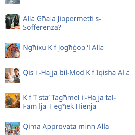
Alla Għala Jippermetti s-
Sofferenza?
Ngħixu Kif Jogħġob ’l Alla
Qis il-Ħajja bil-Mod Kif Iqisha Alla
Kif Tistaʼ Tagħmel il-Ħajja tal-
Familja Tiegħek Hienja
Qima Approvata minn Alla