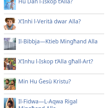
Hu Dan l-Iskop t’Alla?
X’Inhi l-Verità dwar Alla?
Il-Bibbja—Ktieb Mingħand Alla
X’Inhu l-Iskop t’Alla għall-Art?
Min Hu Ġesù Kristu?
Il-Fidwa—L-Aqwa Rigal