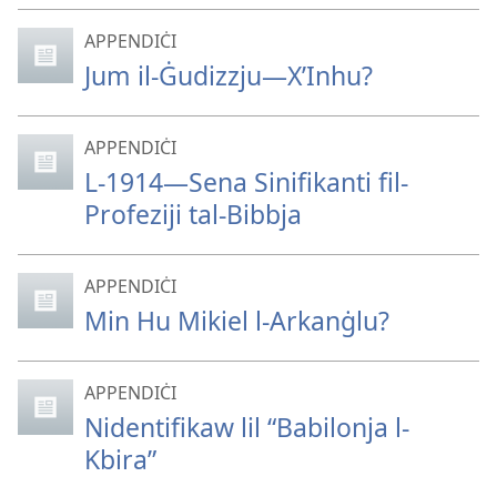
APPENDIĊI
Jum il-Ġudizzju—X’Inhu?
APPENDIĊI
L-1914—Sena Sinifikanti fil-
Profeziji tal-Bibbja
APPENDIĊI
Min Hu Mikiel l-Arkanġlu?
APPENDIĊI
Nidentifikaw lil “Babilonja l-
Kbira”