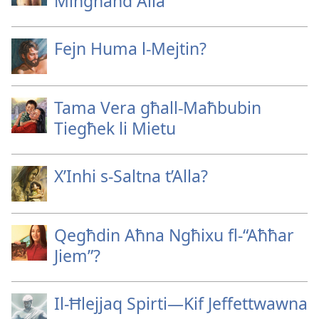
Mingħand Alla
Fejn Huma l-Mejtin?
Tama Vera għall-Maħbubin
Tiegħek li Mietu
X’Inhi s-Saltna t’Alla?
Qegħdin Aħna Ngħixu fl-“Aħħar
Jiem”?
Il-Ħlejjaq Spirti—Kif Jeffettwawna