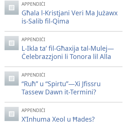
APPENDIĊI
Għala l-Kristjani Veri Ma Jużawx
is-Salib fil-Qima
APPENDIĊI
L-Ikla taʼ fil-Għaxija tal-Mulej—
Ċelebrazzjoni li Tonora lil Alla
APPENDIĊI
“Ruħ” u “Spirtu”—Xi Jfissru
Tassew Dawn it-Termini?
APPENDIĊI
X’Inhuma Xeol u Ħades?