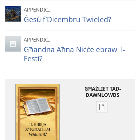
APPENDIĊI
Ġesù f’Diċembru Twieled?
APPENDIĊI
Għandna Aħna Niċċelebraw il-
Festi?
GĦAŻLIET TAD-
DAWNLOWDS
Għażliet
għad-
dawnlowds
tal-